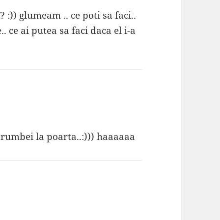
 :)) glumeam .. ce poti sa faci..
.. ce ai putea sa faci daca el i-a
orumbei la poarta..:))) haaaaaa