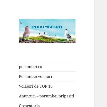
Porumbei.ro
Enciclopedia porumbelului
porumbei.ro
Porumbei voiajori
Voiajori de TOP 10
Anunturi – porumbei pripasiti
Crescatoria