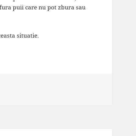
 fura puii care nu pot zbura sau
easta situatie.
ii