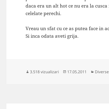
daca era un alt hot ce nu era la cusca
celelate perechi.
Vreau un sfat cu ce as putea face in ac
Si inca odata aveti grija.
Publicat
Categor
3.518 vizualizari
17.05.2011
Diverse
pe