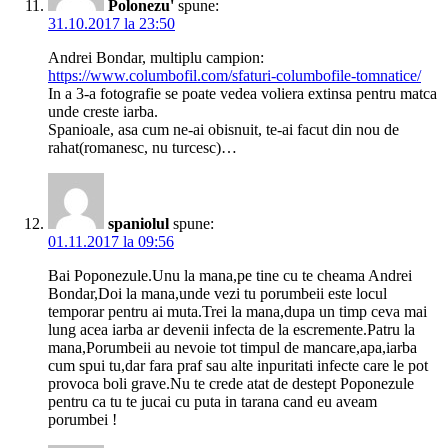
Polonezu'
spune:
31.10.2017 la 23:50
Andrei Bondar, multiplu campion:
https://www.columbofil.com/sfaturi-columbofile-tomnatice/
In a 3-a fotografie se poate vedea voliera extinsa pentru matca
unde creste iarba.
Spanioale, asa cum ne-ai obisnuit, te-ai facut din nou de
rahat(romanesc, nu turcesc)…
spaniolul
spune:
01.11.2017 la 09:56
Bai Poponezule.Unu la mana,pe tine cu te cheama Andrei
Bondar,Doi la mana,unde vezi tu porumbeii este locul
temporar pentru ai muta.Trei la mana,dupa un timp ceva mai
lung acea iarba ar devenii infecta de la escremente.Patru la
mana,Porumbeii au nevoie tot timpul de mancare,apa,iarba
cum spui tu,dar fara praf sau alte inpuritati infecte care le pot
provoca boli grave.Nu te crede atat de destept Poponezule
pentru ca tu te jucai cu puta in tarana cand eu aveam
porumbei !