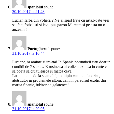
spaniolul
spune:
30.10.2017 la 21:43
Lucian.Iarba din voliera ?.Ne-ai spart frate cu asta.Poate vrei
sai faci fotbalisti si le-ai pus gazon.Muream si pe asta nu o
auzeam !
Portughezu'
spune:
31.10.2017 la 10:44
Luciane, ia aminte si invata! In Spania porumbeii stau doar in
conditii de 7 stele… E rusine sa ai voliera extinsa in curte ca
sa poata sa ciuguleasca si matca ceva.
Luati aminte de la spaniolul, multiplu campion la orice,
atotstiutor in problemele altora, calit in paradisul exotic din
marita Spanie, iubitor de galatence!
spaniolul
spune:
31.10.2017 la 20:05