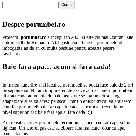
Cauta
Despre porumbei.ro
Proiectul
porumbei.ro
a inceput in 2003 si este cel mai „batran” site
columbofil din Romania. Aici gasiti enciclopedia porumbelului
imbogatita an de an cu multa pasiune pentru aceasta pasare
fascinanta.
Baie fara apa… acum si fara cada!
In marea naparlire ar fi ideal ca porumbeii sa poata face baie de 2 ori
pe saptamana. Nu am timp mereu de asa ceva, dar uneori porumbeii
iti arata cand au nevoie de baie neaparat: se ingramadesc langa
adapatoare si se balacesc pe uscat. Intr-un episod trecut va aratasem
cum fac porumbeii baie fara apa in cada… acum au trecut la un
nivel superior: fac baie fara apa si fara cada! :))
Am reusit sa creez porumbelul economic – face baie fara apa si fara
lighean. Urmatorul pas este sa zboare fara mancare: doar cu apa,
paie si bataie.