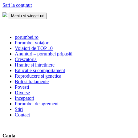
Sari la conținut
Meniu și widget-uri
Porumbei.ro
Enciclopedia porumbelului
porumbei.ro
Porumbei voiajori
Voiajori de TOP 10
Anunturi – porumbei pripasiti
Crescatoria
Hranire si intretinere
Educatie si comportament
Reproducere si genetica
Boli si tratamente
Povesti
Diverse
Incepatori
Porumbei de agrement
Stiri
Contact
Cauta