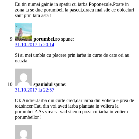
Eu tin numai gainie in spatiu cu iarba Poponezule.Poate in
zona ta se duc porumbeii la pascut,dracu mai stie ce obiceiuri
sant prin tara asta !
porumbei.ro
spune:
31.10.2017 la 20:14
Si ai mei umbla cu placere prin iarba in curte de cate ori au
ocazia.
spaniolul
spune:
31.10.2017 la 22:57
Ok Andrei.Iarba din curte cred,dar iarba din voliera e prea de
tot,sincer.Cati din voi aveti iarba plantata in voliera la
porumbei ?.As vrea sa vad si eu o poza cu iarba in voliera
porumbeilor !