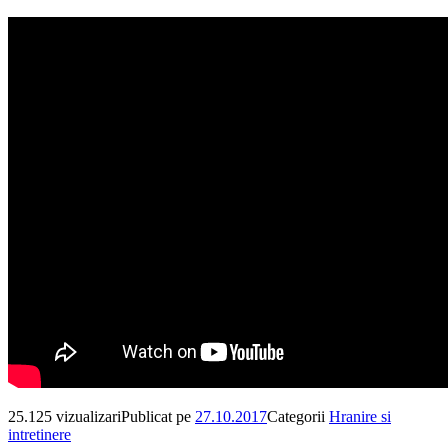
25.125 vizualizari
Publicat pe
27.10.2017
Categorii
Hranire si
intretinere