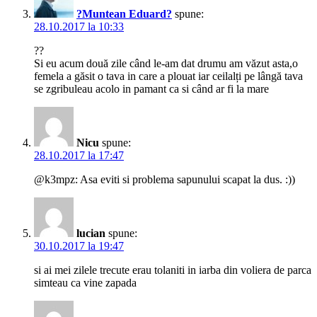
?Muntean Eduard?
spune:
28.10.2017 la 10:33
??
Si eu acum două zile când le-am dat drumu am văzut asta,o
femela a găsit o tava in care a plouat iar ceilalți pe lângă tava
se zgribuleau acolo in pamant ca si când ar fi la mare
Nicu
spune:
28.10.2017 la 17:47
@k3mpz: Asa eviti si problema sapunului scapat la dus. :))
lucian
spune:
30.10.2017 la 19:47
si ai mei zilele trecute erau tolaniti in iarba din voliera de parca
simteau ca vine zapada