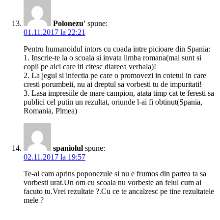
Polonezu'
spune:
01.11.2017 la 22:21
Pentru humanoidul intors cu coada intre picioare din Spania:
1. Inscrie-te la o scoala si invata limba romana(mai sunt si
copii pe aici care iti citesc diareea verbala)!
2. La jegul si infectia pe care o promovezi in cotetul in care
cresti porumbeii, nu ai dreptul sa vorbesti tu de impuritati!
3. Lasa impresiile de mare campion, atata timp cat te feresti sa
publici cel putin un rezultat, oriunde l-ai fi obtinut(Spania,
Romania, Plmea)
spaniolul
spune:
02.11.2017 la 19:57
Te-ai cam aprins poponezule si nu e frumos din partea ta sa
vorbesti urat.Un om cu scoala nu vorbeste an felul cum ai
facuto tu.Vrei rezultate ?.Cu ce te ancalzesc pe tine rezultatele
mele ?