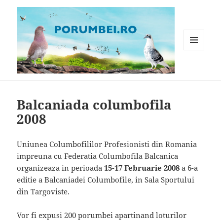
MENIU
ȘI
WIDGET-
Porumbei.ro
URI
Balcaniada columbofila
2008
Uniunea Columbofililor Profesionisti din Romania
impreuna cu Federatia Columbofila Balcanica
organizeaza in perioada
15-17 Februarie 2008
a 6-a
editie a Balcaniadei Columbofile, in Sala Sportului
din Targoviste.
Vor fi expusi 200 porumbei apartinand loturilor