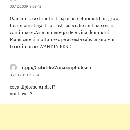
30.12.2009 la 09:42
Oameni care chiar tin la sportul columbofil un grup
foarte bine legat la aceasta asociatie mult succes in
continuare .Asta in mare parte e vina domnului
Matei care ii multumesc pe aceasta cale.La anu vin
tare din urma .VANT IN PENE
htpp://GutuTheWin.sunphoto.ro
spune:
05.10.2010 la 20:43
ceva diplome Andrei?
anul asta ?