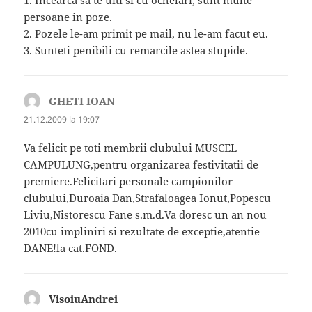
persoane in poze.
2. Pozele le-am primit pe mail, nu le-am facut eu.
3. Sunteti penibili cu remarcile astea stupide.
GHETI IOAN
spune:
21.12.2009 la 19:07
Va felicit pe toti membrii clubului MUSCEL
CAMPULUNG,pentru organizarea festivitatii de
premiere.Felicitari personale campionilor
clubului,Duroaia Dan,Strafaloagea Ionut,Popescu
Liviu,Nistorescu Fane s.m.d.Va doresc un an nou
2010cu impliniri si rezultate de exceptie,atentie
DANE!la cat.FOND.
VisoiuAndrei
spune: