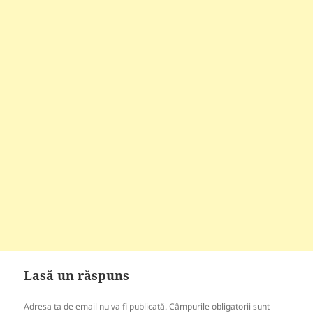
Lasă un răspuns
Adresa ta de email nu va fi publicată.
Câmpurile obligatorii sunt