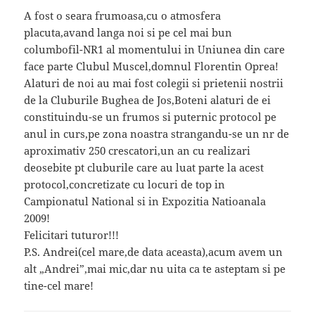
A fost o seara frumoasa,cu o atmosfera
placuta,avand langa noi si pe cel mai bun
columbofil-NR1 al momentului in Uniunea din care
face parte Clubul Muscel,domnul Florentin Oprea!
Alaturi de noi au mai fost colegii si prietenii nostrii
de la Cluburile Bughea de Jos,Boteni alaturi de ei
constituindu-se un frumos si puternic protocol pe
anul in curs,pe zona noastra strangandu-se un nr de
aproximativ 250 crescatori,un an cu realizari
deosebite pt cluburile care au luat parte la acest
protocol,concretizate cu locuri de top in
Campionatul National si in Expozitia Natioanala
2009!
Felicitari tuturor!!!
P.S. Andrei(cel mare,de data aceasta),acum avem un
alt „Andrei”,mai mic,dar nu uita ca te asteptam si pe
tine-cel mare!