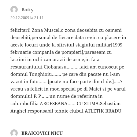
Batty
spune:
20.12.2009 la 21:11
felicitari! Zona Muscel,o zona deosebita cu oameni
deosebiti,personal de fiecare data revin cu placere in
aceste locuri unde la sfirsitul stagiului militar[1999
februarie compania de pompieri],paraseam cu
lacrimi in ochi camarazii de arme,in fata
restaurantului Ciobanasu………..aici am cunoscut pe
domnul Tonghioiu……. pe care din pacate nu l-am
vazut in foto…….[poate nu face parte din cl dv.]…..?
vreau sa felicit in mod special pe dl Matei si pe varul
domnului P. P…….un nume de referinta in
columbofilia ARGESEANA…… CU STIMA:Sebastian
Anghel responsabil tehnic clubul ATLETIK BRADU.
BRAICOVICI NICU
spune: