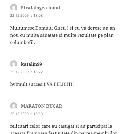
Strafalogea Ionut
spune:
22.12.2009 la 13:08
Multumesc Domnul Gheti ! si eu va doresc un an
nou cu multa sanatate si multe rezultate pe plan
columbofil.
katalin99
spune:
25.12.2009 la 15:22
bv!mult succes!!!VA FELICIT!!
MARATON RUCAR
spune:
25.12.2009 la 15:50
felicitari celor care au castigat si au participat la
aceasta frumoasa festivitate din partea membrilor