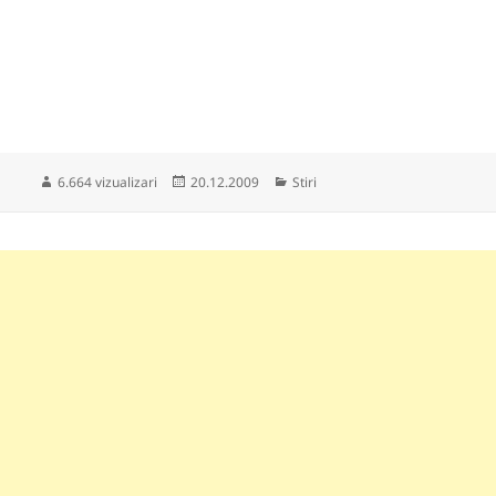
Publicat
Categorii
6.664 vizualizari
20.12.2009
Stiri
pe