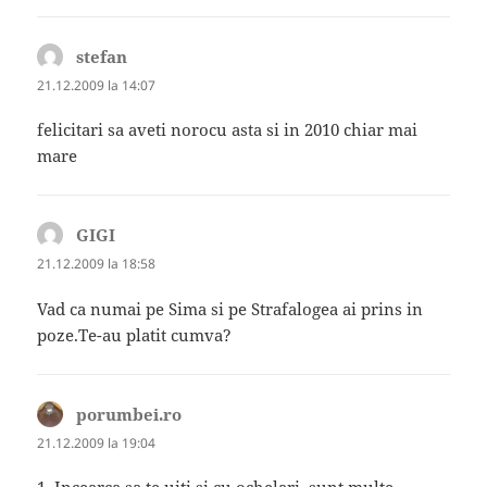
stefan
spune:
21.12.2009 la 14:07
felicitari sa aveti norocu asta si in 2010 chiar mai
mare
GIGI
spune:
21.12.2009 la 18:58
Vad ca numai pe Sima si pe Strafalogea ai prins in
poze.Te-au platit cumva?
porumbei.ro
spune:
21.12.2009 la 19:04
1. Incearca sa te uiti si cu ochelari, sunt multe