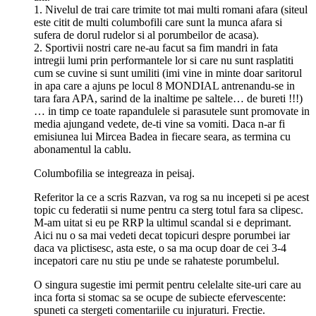
1. Nivelul de trai care trimite tot mai multi romani afara (siteul
este citit de multi columbofili care sunt la munca afara si
sufera de dorul rudelor si al porumbeilor de acasa).
2. Sportivii nostri care ne-au facut sa fim mandri in fata
intregii lumi prin performantele lor si care nu sunt rasplatiti
cum se cuvine si sunt umiliti (imi vine in minte doar saritorul
in apa care a ajuns pe locul 8 MONDIAL antrenandu-se in
tara fara APA, sarind de la inaltime pe saltele… de bureti !!!)
… in timp ce toate rapandulele si parasutele sunt promovate in
media ajungand vedete, de-ti vine sa vomiti. Daca n-ar fi
emisiunea lui Mircea Badea in fiecare seara, as termina cu
abonamentul la cablu.
Columbofilia se integreaza in peisaj.
Referitor la ce a scris Razvan, va rog sa nu incepeti si pe acest
topic cu federatii si nume pentru ca sterg totul fara sa clipesc.
M-am uitat si eu pe RRP la ultimul scandal si e deprimant.
Aici nu o sa mai vedeti decat topicuri despre porumbei iar
daca va plictisesc, asta este, o sa ma ocup doar de cei 3-4
incepatori care nu stiu pe unde se rahateste porumbelul.
O singura sugestie imi permit pentru celelalte site-uri care au
inca forta si stomac sa se ocupe de subiecte efervescente:
spuneti ca stergeti comentariile cu injuraturi. Frectie.