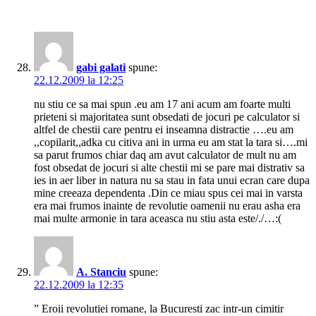
gabi galati
spune:
22.12.2009 la 12:25
nu stiu ce sa mai spun .eu am 17 ani acum am foarte multi
prieteni si majoritatea sunt obsedati de jocuri pe calculator si
altfel de chestii care pentru ei inseamna distractie ….eu am
,,copilarit,,adka cu citiva ani in urma eu am stat la tara si….mi
sa parut frumos chiar daq am avut calculator de mult nu am
fost obsedat de jocuri si alte chestii mi se pare mai distrativ sa
ies in aer liber in natura nu sa stau in fata unui ecran care dupa
mine creeaza dependenta .Din ce miau spus cei mai in varsta
era mai frumos inainte de revolutie oamenii nu erau asha era
mai multe armonie in tara aceasca nu stiu asta este/./…:(
A. Stanciu
spune:
22.12.2009 la 12:35
” Eroii revolutiei romane, la Bucuresti zac intr-un cimitir