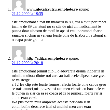
www.alexalexutzu.sunphoto.ro
spune:
21.12.2009 la 19:35
este emotionant e fost un masacru in 89, tata a avut porumbei
inainte de 89 dar atuni nu se stia de nici un medicament le
punea doar albastru de metil in apa si erau porumbei foarte
sanatosi si chiar ai veneau foarte bine de la zboruri a zburat si
o etapa peste granita
http://aditza.sunphoto.ro
spune:
21.12.2009 la 20:18
este emotionant primul clip…o adevarata drama intiparita in
mintile multora dintre noi care au trait acele clipe,si care greu
se va sterge.
a-l 2-lea clip este foarte frumos,refecta foarte bine cat de greu
se traia atunci,mia povestit si tata meu chestia cu bananele ca
le punea in ziar ca sa se coaca pt ca le primeau foarte rar si
atunc erau verzi.
si-a pus foarte mult amprenta aceasta perioada si in
columbofile deoarece tatal si unchiul meu care erau