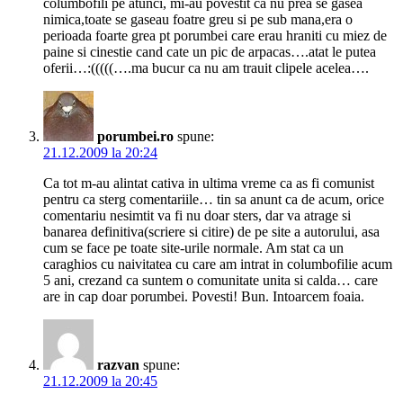
columbofili pe atunci, mi-au povestit ca nu prea se gasea
nimica,toate se gaseau foatre greu si pe sub mana,era o
perioada foarte grea pt porumbei care erau hraniti cu miez de
paine si cinestie cand cate un pic de arpacas….atat le putea
oferii…:(((((….ma bucur ca nu am trauit clipele acelea….
porumbei.ro
spune:
21.12.2009 la 20:24
Ca tot m-au alintat cativa in ultima vreme ca as fi comunist
pentru ca sterg comentariile… tin sa anunt ca de acum, orice
comentariu nesimtit va fi nu doar sters, dar va atrage si
banarea definitiva(scriere si citire) de pe site a autorului, asa
cum se face pe toate site-urile normale. Am stat ca un
caraghios cu naivitatea cu care am intrat in columbofilie acum
5 ani, crezand ca suntem o comunitate unita si calda… care
are in cap doar porumbei. Povesti! Bun. Intoarcem foaia.
razvan
spune:
21.12.2009 la 20:45