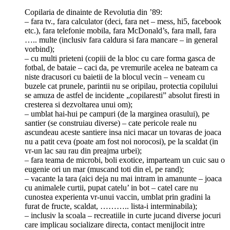
Copilaria de dinainte de Revolutia din ’89:
– fara tv., fara calculator (deci, fara net – mess, hi5, facebook
etc.), fara telefonie mobila, fara McDonald’s, fara mall, fara
….. multe (inclusiv fara caldura si fara mancare – in general
vorbind);
– cu multi prieteni (copiii de la bloc cu care forma gasca de
fotbal, de bataie – caci da, pe vremurile acelea ne bateam ca
niste dracusori cu baietii de la blocul vecin – veneam cu
buzele cat prunele, parintii nu se oripilau, protectia copilului
se amuza de astfel de incidente „copilaresti” absolut firesti in
cresterea si dezvoltarea unui om);
– umblat hai-hui pe campuri (de la marginea orasului), pe
santier (se construiau diverse) – cate pericole reale nu
ascundeau aceste santiere insa nici macar un tovaras de joaca
nu a patit ceva (poate am fost noi norocosi), pe la scaldat (in
vr-un lac sau rau din preajma urbei);
– fara teama de microbi, boli exotice, imparteam un cuic sau o
eugenie ori un mar (muscand toti din el, pe rand);
– vacante la tara (aici deja nu mai intram in amanunte – joaca
cu animalele curtii, pupat catelu’ in bot – catel care nu
cunostea experienta vr-unui vaccin, umblat prin gradini la
furat de fructe, scaldat, ……….. lista-i interminabila);
– inclusiv la scoala – recreatiile in curte jucand diverse jocuri
care implicau socializare directa, contact menijlocit intre