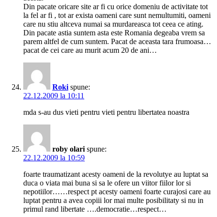
Din pacate oricare site ar fi cu orice domeniu de activitate tot
la fel ar fi , tot ar exista oameni care sunt nemultumiti, oameni
care nu stiu altceva numai sa murdareasca tot ceea ce ating.
Din pacate astia suntem asta este Romania degeaba vrem sa
parem altfel de cum suntem. Pacat de aceasta tara frumoasa…
pacat de cei care au murit acum 20 de ani…
Roki
spune:
22.12.2009 la 10:11
mda s-au dus vieti pentru vieti pentru libertatea noastra
roby olari
spune:
22.12.2009 la 10:59
foarte traumatizant acesty oameni de la revolutye au luptat sa
duca o viata mai buna si sa le ofere un viitor fiilor lor si
nepotiilor……respect pt acesty oameni foarte curajosi care au
luptat pentru a avea copiii lor mai multe posibilitaty si nu in
primul rand libertate ….democratie…respect…