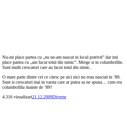
Nu-mi place partea cu „nu ne-am nascut in locul potrivit” dar imi
place partea cu „am facut totul din nimic”. Merge si in columbofilie.
Sunt multi crescatori care au facut totul din nimic.
O mare parte dintre cei ce citesc pe aici nici nu erau nascuti in ’89.
Sunt si crescatori mai in varsta care ar putea sa ne spuna… cum era
columbofilia inainte de ’89?
Publicat
Categorii
4.316 vizualizari
21.12.2009
Diverse
pe