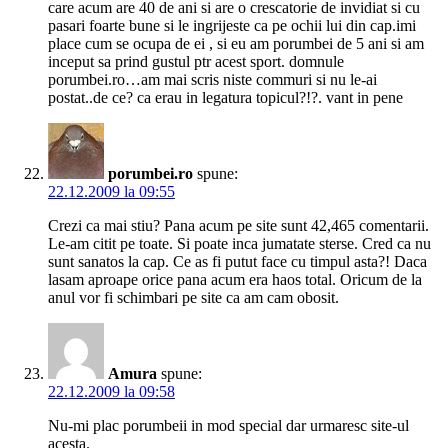
care acum are 40 de ani si are o crescatorie de invidiat si cu
pasari foarte bune si le ingrijeste ca pe ochii lui din cap.imi
place cum se ocupa de ei , si eu am porumbei de 5 ani si am
inceput sa prind gustul ptr acest sport. domnule
porumbei.ro…am mai scris niste commuri si nu le-ai
postat..de ce? ca erau in legatura topicul?!?. vant in pene
porumbei.ro
spune:
22.12.2009 la 09:55
Crezi ca mai stiu? Pana acum pe site sunt 42,465 comentarii.
Le-am citit pe toate. Si poate inca jumatate sterse. Cred ca nu
sunt sanatos la cap. Ce as fi putut face cu timpul asta?! Daca
lasam aproape orice pana acum era haos total. Oricum de la
anul vor fi schimbari pe site ca am cam obosit.
Amura
spune:
22.12.2009 la 09:58
Nu-mi plac porumbeii in mod special dar urmaresc site-ul
acesta.