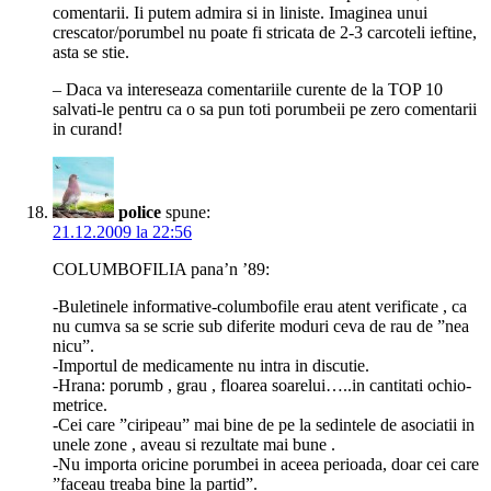
comentarii. Ii putem admira si in liniste. Imaginea unui
crescator/porumbel nu poate fi stricata de 2-3 carcoteli ieftine,
asta se stie.
– Daca va intereseaza comentariile curente de la TOP 10
salvati-le pentru ca o sa pun toti porumbeii pe zero comentarii
in curand!
police
spune:
21.12.2009 la 22:56
COLUMBOFILIA pana’n ’89:
-Buletinele informative-columbofile erau atent verificate , ca
nu cumva sa se scrie sub diferite moduri ceva de rau de ”nea
nicu”.
-Importul de medicamente nu intra in discutie.
-Hrana: porumb , grau , floarea soarelui…..in cantitati ochio-
metrice.
-Cei care ”ciripeau” mai bine de pe la sedintele de asociatii in
unele zone , aveau si rezultate mai bune .
-Nu importa oricine porumbei in aceea perioada, doar cei care
”faceau treaba bine la partid”.