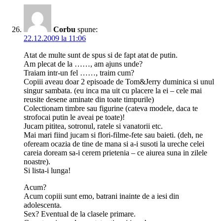
Corbu
spune:
22.12.2009 la 11:06
Atat de multe sunt de spus si de fapt atat de putin.
Am plecat de la ……, am ajuns unde?
Traiam intr-un fel ……, traim cum?
Copiii aveau doar 2 episoade de Tom&Jerry duminica si unul
singur sambata. (eu inca ma uit cu placere la ei – cele mai
reusite desene aminate din toate timpurile)
Colectionam timbre sau figurine (cateva modele, daca te
strofocai putin le aveai pe toate)!
Jucam pititea, sotronul, ratele si vanatorii etc.
Mai mari fiind jucam si flori-filme-fete sau baieti. (deh, ne
ofeream ocazia de tine de mana si a-i susoti la ureche celei
careia doream sa-i cerem prietenia – ce aiurea suna in zilele
noastre).
Si lista-i lunga!
Acum?
Acum copiii sunt emo, batrani inainte de a iesi din
adolescenta.
Sex? Eventual de la clasele primare.