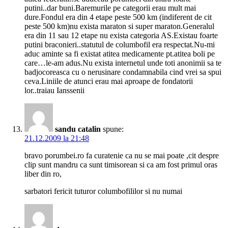
putini..dar buni.Baremurile pe categorii erau mult mai
dure.Fondul era din 4 etape peste 500 km (indiferent de cit
peste 500 km)nu exista maraton si super maraton.Generalul
era din 11 sau 12 etape nu exista categoria AS.Existau foarte
putini braconieri..statutul de columbofil era respectat.Nu-mi
aduc aminte sa fi existat atitea medicamente pt.atitea boli pe
care…le-am adus.Nu exista internetul unde toti anonimii sa te
badjocoreasca cu o nerusinare condamnabila cind vrei sa spui
ceva.Liniile de atunci erau mai aproape de fondatorii
lor..traiau Ianssenii
sandu catalin
spune:
21.12.2009 la 21:48
bravo porumbei.ro fa curatenie ca nu se mai poate ,cit despre
clip sunt mandru ca sunt timisorean si ca am fost primul oras
liber din ro,
sarbatori fericit tuturor columbofililor si nu numai