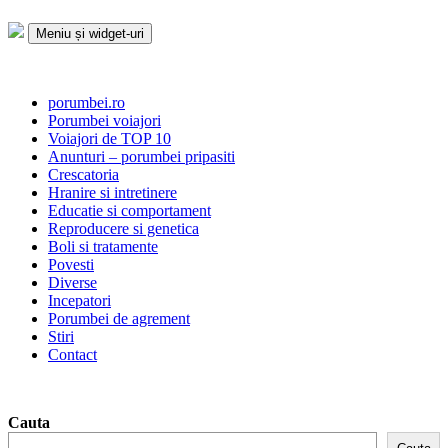
Sari
la
Meniu și widget-uri
conținut
Porumbei.ro
Enciclopedia porumbelului
porumbei.ro
Porumbei voiajori
Voiajori de TOP 10
Anunturi – porumbei pripasiti
Crescatoria
Hranire si intretinere
Educatie si comportament
Reproducere si genetica
Boli si tratamente
Povesti
Diverse
Incepatori
Porumbei de agrement
Stiri
Contact
Cauta