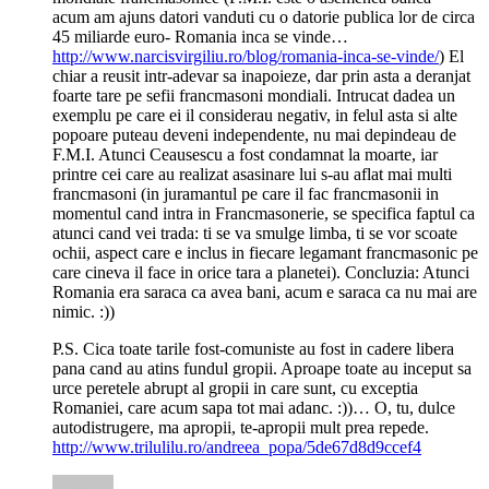
acum am ajuns datori vanduti cu o datorie publica lor de circa
45 miliarde euro- Romania inca se vinde…
http://www.narcisvirgiliu.ro/blog/romania-inca-se-vinde/
) El
chiar a reusit intr-adevar sa inapoieze, dar prin asta a deranjat
foarte tare pe sefii francmasoni mondiali. Intrucat dadea un
exemplu pe care ei il considerau negativ, in felul asta si alte
popoare puteau deveni independente, nu mai depindeau de
F.M.I. Atunci Ceausescu a fost condamnat la moarte, iar
printre cei care au realizat asasinare lui s-au aflat mai multi
francmasoni (in juramantul pe care il fac francmasonii in
momentul cand intra in Francmasonerie, se specifica faptul ca
atunci cand vei trada: ti se va smulge limba, ti se vor scoate
ochii, aspect care e inclus in fiecare legamant francmasonic pe
care cineva il face in orice tara a planetei). Concluzia: Atunci
Romania era saraca ca avea bani, acum e saraca ca nu mai are
nimic. :))
P.S. Cica toate tarile fost-comuniste au fost in cadere libera
pana cand au atins fundul gropii. Aproape toate au inceput sa
urce peretele abrupt al gropii in care sunt, cu exceptia
Romaniei, care acum sapa tot mai adanc. :))… O, tu, dulce
autodistrugere, ma apropii, te-apropii mult prea repede.
http://www.trilulilu.ro/andreea_popa/5de67d8d9ccef4