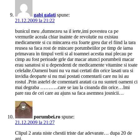
gabi galati
spune:
21.12.2009 la 21:22
bunicul meu ,dumnezeu sa il ierte,imi povestea ca pe
vremurile aceala chiar inainte de revolutie nu existau
medicamente si cu mincarea era foarte greu dar el fiind la tara
reusea sa faca rost de mincare porumbeiilor pe timp de iarna
primavara in timpul verii si al toamnei acestia mai plecau pe
cimp au fost perioade grle dar macar atunci porumbeii macar
erau sanatosi si u dependenti de medicamente vitamine si toate
celelalte.Oameni buni nu va mai certati din orice lasati ura si
invidia deoparte si nu mai postati comentarii care nu isi au
rostul .Prin astefel de comentarii aratati ca nu sunteti oameni ci
mai degraba ………..care se iau la cioanda din orice…Imi
pare rau de cei care au ajuns sa faca asemnea josnicii…
porumbei.ro
spune:
21.12.2009 la 21:27
Clipul 2 arata niste chestii triste dar adevarate… dupa 20 de
ani.