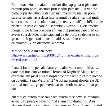
Eram toata ziua pe-afara, murdari din cap pana-n picioare,
catarati prin pomi, ascunsi prin cladiri parasite… ii vad pe
bietii copii din Bucuresti cum nici macar nu mai au pomi in
care sa se suie, asta daca iese vreunul pe afara, ca mai mult
stau cu nasul in calculator, au „prieteni virtuali” pe hi5, mii de
prieteni in lista cu care nu schimba 2 vorbe… zilele trecute
mergand pe langa o scoala am vazut 2 pustani care cred ca
aveau suta de kile, niste capatani ca de porc, se deplasau cu
greu… deh generatia mac donalds si statul in cur la
calculator/TV ca distractie suprema.
Mai spune si Arhi cate ceva:
http://www.arhiblog.ro/2009/12/nu-mai-exista-emisiuni-de-
divertisment.html
Pana si jocurile pe calculator erau altceva acum multi ani…
oare mai tine cineva minte Heroes of Might & Magic (cate
examene am picat si cate nopti albe am facut in camin jucand
cu colegii…) sau Warcraft 2? Apoi au aparut shooterele 3D,
cat mai mult sange pe pereti, cat mai mult mister…rahat pe
bat.
Nu stiu ce putem face sau daca putem face ceva sa reparam
astea. Sau poate e ceva normal si am imbatranit noi. Asa
ziceam si noi de cei batrani, ca abereaza. Ne-o fi venit randul