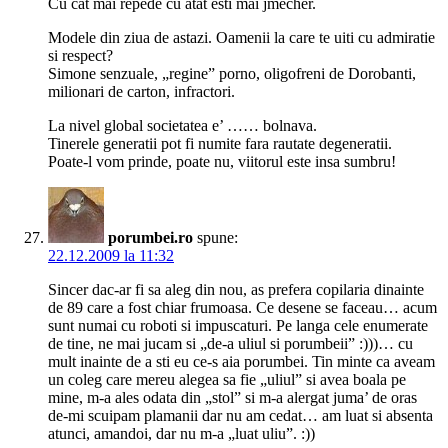
Cu cat mai repede cu atat esti mai jmecher.
Modele din ziua de astazi. Oamenii la care te uiti cu admiratie
si respect?
Simone senzuale, „regine” porno, oligofreni de Dorobanti,
milionari de carton, infractori.
La nivel global societatea e’ …… bolnava.
Tinerele generatii pot fi numite fara rautate degeneratii.
Poate-l vom prinde, poate nu, viitorul este insa sumbru!
porumbei.ro
spune:
22.12.2009 la 11:32
Sincer dac-ar fi sa aleg din nou, as prefera copilaria dinainte
de 89 care a fost chiar frumoasa. Ce desene se faceau… acum
sunt numai cu roboti si impuscaturi. Pe langa cele enumerate
de tine, ne mai jucam si „de-a uliul si porumbeii” :)))… cu
mult inainte de a sti eu ce-s aia porumbei. Tin minte ca aveam
un coleg care mereu alegea sa fie „uliul” si avea boala pe
mine, m-a ales odata din „stol” si m-a alergat juma’ de oras
de-mi scuipam plamanii dar nu am cedat… am luat si absenta
atunci, amandoi, dar nu m-a „luat uliu”. :))