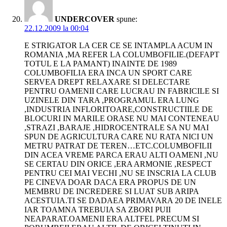
UNDERCOVER
spune:
22.12.2009 la 00:04
E STRIGATOR LA CER CE SE INTAMPLA ACUM IN
ROMANIA ,MA REFER LA COLUMBOFILIE.(DEFAPT
TOTUL E LA PAMANT) INAINTE DE 1989
COLUMBOFILIA ERA INCA UN SPORT CARE
SERVEA DREPT RELAXARE SI DELECTARE
PENTRU OAMENII CARE LUCRAU IN FABRICILE SI
UZINELE DIN TARA ,PROGRAMUL ERA LUNG
,INDUSTRIA INFLORITOARE,CONSTRUCTIILE DE
BLOCURI IN MARILE ORASE NU MAI CONTENEAU
,STRAZI ,BARAJE ,HIDROCENTRALE SA NU MAI
SPUN DE AGRICULTURA CARE NU RATA NICI UN
METRU PATRAT DE TEREN…ETC.COLUMBOFILII
DIN ACEA VREME PARCA ERAU ALTI OAMENI ,NU
SE CERTAU DIN ORICE ,ERA ARMONIE ,RESPECT
PENTRU CEI MAI VECHI ,NU SE INSCRIA LA CLUB
PE CINEVA DOAR DACA ERA PROPUS DE UN
MEMBRU DE INCREDERE SI LUAT SUB ARIPA
ACESTUIA.TI SE DADAEA PRIMAVARA 20 DE INELE
IAR TOAMNA TREBUIA SA ZBORI PUII
NEAPARAT.OAMENII ERA ALTFEL PRECUM SI