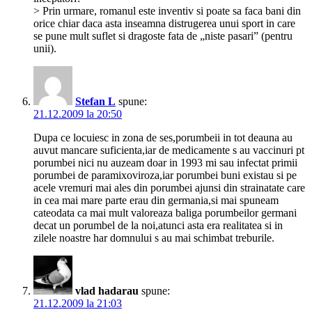
> Prin urmare, romanul este inventiv si poate sa faca bani din
orice chiar daca asta inseamna distrugerea unui sport in care
se pune mult suflet si dragoste fata de „niste pasari” (pentru
unii).
Stefan L
spune:
21.12.2009 la 20:50
Dupa ce locuiesc in zona de ses,porumbeii in tot deauna au
auvut mancare suficienta,iar de medicamente s au vaccinuri pt
porumbei nici nu auzeam doar in 1993 mi sau infectat primii
porumbei de paramixoviroza,iar porumbei buni existau si pe
acele vremuri mai ales din porumbei ajunsi din strainatate care
in cea mai mare parte erau din germania,si mai spuneam
cateodata ca mai mult valoreaza baliga porumbeilor germani
decat un porumbel de la noi,atunci asta era realitatea si in
zilele noastre har domnului s au mai schimbat treburile.
vlad hadarau
spune:
21.12.2009 la 21:03