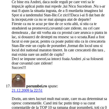
Ce bine era Andrei, daca noile reguli pe care vrei sa le
impui,le aplicai putin mai repede ,lui Nicu Sucedean .Nu s-ar
mai fi ajuns la situatia ingrata, de a fi murdarita imaginea lui
Spot si a tandemului Stan-Ilie.Ce zici!!Daca i-ai fi dat ban de
la inceput,este ca nu se mai ajungea atat de departe?
Fireste ca nu te acuz pe tine de ce scriu altii, si stiu ca te
straduiesti sa promovezi,cuvantul care zideste, nu cel care
demoleaza , dar stii vorba aia cu prostul care arunca o piatra in
lac, si douazeci de destepti nu reusesc sa o scoata.Raul a fost
facut si este pacat, pentru ca poate putini stiu ca in crescatoria
Stan-Ilie este un cuplu de porumbei ,format din locul unu si
locul doi national maraton tineret. In cate crescatorii din tara ,
mai exista oare un astfel de cuplu?
Deci se impune uneori,sa intorci foaia Andrei ,si sa folosesti
doar cuvantul care zideste!
Succes!!!
porumbei.ro
spune:
21.12.2009 la 22:51
Dorin, am sters lucruri mult mai urate, care m-au determinat sa
opresc comentariile. Cand imi fac putin timp o sa curat
comentariile de la TOP 10 sa ramana doar porumbeii, toti cu 0