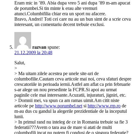
Eram mic in ’89. Abia dupa vreo 5 ani dupa ’89 m-am apucat
de porumbei.Si tin minte k erau alte vremuri
atunci.Columbifilia chiar era un sport nu afacere.
Bravo, Andrei! Toti cei care nu au un bun simt de a scrie ceva
interesant, un comentariu decent trebuie exclusi.
razvan
spune:
21.12.2009 la 20:48
Salut,
>
> Ma uitam zilele acestea pe unele site-uri de
columbofilie.Cautam ceva articole mai noi, ceva sfaturi despre
crescatoriile in perioada iernii.Astfel am aflat ca prin februarie
s-ar alege un nou presedinte la FCPR.Si apoi au urmat
paginile cele mai interesante.Acuzatii, injuraturi, jigniri, etc.
> Domnii mei, va spun ca am ramas uimit.Am citit niste
articole pe
http://www.porumbel.net
si
http://www.rrp.ro
de
m-au dus cu gandul la alegerile prezidentiale de la inceputul
lunii.
> In primul rand nu inteleg de ce in Romania trebuie sa fie 3
federatii???Avem o tara asa de mare si atati de multi
columbofili incat nu putem fi condusi de o singura federatie?