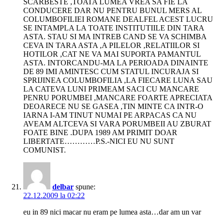
SCARBESTE ,TOATA LUMEA VREA SA FIE LA
CONDUCERE DAR NU PENTRU BUNUL MERS AL
COLUMBOFILIEI ROMANE DEALFEL ACEST LUCRU
SE INTAMPLA LA TOATE INSTITUTIILE DIN TARA
ASTA. STAU SI MA INTREB CAND SE VA SCHIMBA
CEVA IN TARA ASTA ,A PILELOR ,RELATIILOR SI
HOTILOR ,CAT NE VA MAI SUPORTA PAMANTUL
ASTA. INTORCANDU-MA LA PERIOADA DINAINTE
DE 89 IMI AMINTESC CUM STATUL INCURAJA SI
SPRIJINEA COLUMBOFILIA ,LA FIECARE LUNA SAU
LA CATEVA LUNI PRIMEAM SACI CU MANCARE
PENRU PORUMBEI ,MANCARE FOARTE APRECIATA
DEOARECE NU SE GASEA ,TIN MINTE CA INTR-O
IARNA I-AM TINUT NUMAI PE ARPACAS CA NU
AVEAM ALTCEVA SI VARA PORUMBEII AU ZBURAT
FOATE BINE .DUPA 1989 AM PRIMIT DOAR
LIBERTATE…………P.S.-NICI EU NU SUNT
COMUNIST.
delbar
spune:
22.12.2009 la 02:22
eu in 89 nici macar nu eram pe lumea asta…dar am un var