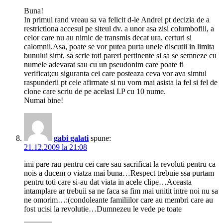
Buna!
In primul rand vreau sa va felicit d-le Andrei pt decizia de a
restrictiona accesul pe siteul dv. a unor asa zisi columbofili, a
celor care nu au nimic de transmis decat ura, certuri si
calomnii.Asa, poate se vor putea purta unele discutii in limita
bunului simt, sa scrie toti pareri pertinente si sa se semneze cu
numele adevarat sau cu un pseudonim care poate fi
verificat;cu siguranta cei care posteaza ceva vor ava simtul
raspunderii pt cele afirmate si nu vom mai asista la fel si fel de
clone care scriu de pe acelasi I.P cu 10 nume.
Numai bine!
gabi galati
spune:
21.12.2009 la 21:08
imi pare rau pentru cei care sau sacrificat la revoluti pentru ca
nois a ducem o viatza mai buna…Respect trebuie ssa purtam
pentru toti care si-au dat viata in acele clipe…Aceasta
intamplare ar trebuii sa ne faca sa fim mai unitit intre noi nu sa
ne omorim…:(condoleante familiilor care au membri care au
fost ucisi la revolutie…Dumnezeu le vede pe toate