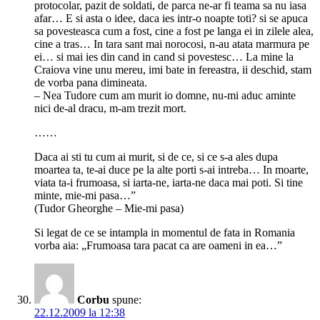
protocolar, pazit de soldati, de parca ne-ar fi teama sa nu iasa
afar… E si asta o idee, daca ies intr-o noapte toti? si se apuca
sa povesteasca cum a fost, cine a fost pe langa ei in zilele alea,
cine a tras… In tara sant mai norocosi, n-au atata marmura pe
ei… si mai ies din cand in cand si povestesc… La mine la
Craiova vine unu mereu, imi bate in fereastra, ii deschid, stam
de vorba pana dimineata.
– Nea Tudore cum am murit io domne, nu-mi aduc aminte
nici de-al dracu, m-am trezit mort.
……
Daca ai sti tu cum ai murit, si de ce, si ce s-a ales dupa
moartea ta, te-ai duce pe la alte porti s-ai intreba… In moarte,
viata ta-i frumoasa, si iarta-ne, iarta-ne daca mai poti. Si tine
minte, mie-mi pasa…”
(Tudor Gheorghe – Mie-mi pasa)
Si legat de ce se intampla in momentul de fata in Romania
vorba aia: „Frumoasa tara pacat ca are oameni in ea…”
Corbu
spune:
22.12.2009 la 12:38