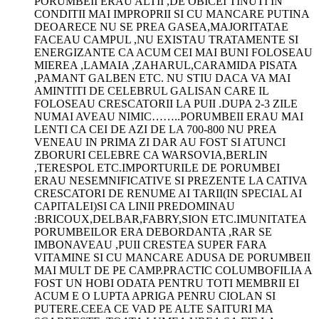
PORUMBEII ERAU ALTII ,DE OBICEI TINUTI IN
CONDITII MAI IMPROPRII SI CU MANCARE PUTINA
DEOARECE NU SE PREA GASEA,MAJORITATAE
FACEAU CAMPUL ,NU EXISTAU TRATAMENTE SI
ENERGIZANTE CA ACUM CEI MAI BUNI FOLOSEAU
MIEREA ,LAMAIA ,ZAHARUL,CARAMIDA PISATA
,PAMANT GALBEN ETC. NU STIU DACA VA MAI
AMINTITI DE CELEBRUL GALISAN CARE IL
FOLOSEAU CRESCATORII LA PUII .DUPA 2-3 ZILE
NUMAI AVEAU NIMIC……..PORUMBEII ERAU MAI
LENTI CA CEI DE AZI DE LA 700-800 NU PREA
VENEAU IN PRIMA ZI DAR AU FOST SI ATUNCI
ZBORURI CELEBRE CA WARSOVIA,BERLIN
,TERESPOL ETC.IMPORTURILE DE PORUMBEI
ERAU NESEMNIFICATIVE SI PREZENTE LA CATIVA
CRESCATORI DE RENUME AI TARII(IN SPECIAL AI
CAPITALEI)SI CA LINII PREDOMINAU
:BRICOUX,DELBAR,FABRY,SION ETC.IMUNITATEA
PORUMBEILOR ERA DEBORDANTA ,RAR SE
IMBONAVEAU ,PUII CRESTEA SUPER FARA
VITAMINE SI CU MANCARE ADUSA DE PORUMBEII
MAI MULT DE PE CAMP.PRACTIC COLUMBOFILIA A
FOST UN HOBI ODATA PENTRU TOTI MEMBRII EI
ACUM E O LUPTA APRIGA PENRU CIOLAN SI
PUTERE.CEEA CE VAD PE ALTE SAITURI MA