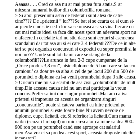
Aaaaaa….. Cred ca asa nu ar mai putea fura atatia.S-ar
micsora numarul hotilor din columbofilia romana.
> Si apoi presedintii astia de federatii sunt alesi de catre
cine???? De „prietenii ” lor???Se bat si se cearta ca si cum si-
ar pierde cine stie ce.In loc sa se uneasca si sa vina fiecare cu
cat mai multe ideei sa faca din acest sport un adevarat sport nu
o afacere.In celelalte tari nu stiu daca sunt certuri si asemenea
scandaluri dar tot asa au si ei cate 3-4 federatii???De ce in alte
tari se pot organiza concursuri si expozitii cu super premii si la
noi nu??? Unde sunt toti banii care se stang de la
columbofili???Le arunca in fata 2-3 cupe cumparate de la
„Orice produs 3,8 ron”, niste diplome de 5 bani care se fac cu
camionu’ ca doar tre sa aiba si cel de pe locul 200 din 500 de
porumbei o diploma ca i-a venit porumbelul dupa 3 zile acasa.
> Oricum mie mi s-a scarbit de asa zisii „columbofili” de mult
timp.Din aceasta cauza nici nu am mai participat la vreun
concurs.Prefer sa imi duc singur porumbeii.Mai am cativa
prieteni si impreuna cu acestia ne organizam singuri
„concursurile”, poate si cateva pariuri ca intre prieteni pe
anumiti porumbei si este foarte bine.Nu avem nevoie de
diplome, cupe, licitatii, etc.Si referitor la licitatii.Cum mama
naibii (scuzati limbajul) un mic crescator ca mine sa dea 800-
900 ron pe un porumbel cand este aproape cat salariul
meu.Asa vor ei sa predea acest sport, aceasta dragoste micilor
incepatori?