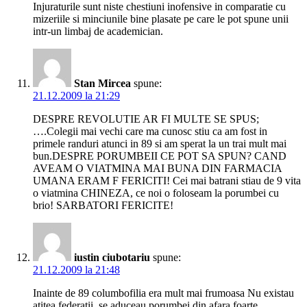
Injuraturile sunt niste chestiuni inofensive in comparatie cu
mizeriile si minciunile bine plasate pe care le pot spune unii
intr-un limbaj de academician.
Stan Mircea
spune:
21.12.2009 la 21:29
DESPRE REVOLUTIE AR FI MULTE SE SPUS;
….Colegii mai vechi care ma cunosc stiu ca am fost in
primele randuri atunci in 89 si am sperat la un trai mult mai
bun.DESPRE PORUMBEII CE POT SA SPUN? CAND
AVEAM O VIATMINA MAI BUNA DIN FARMACIA
UMANA ERAM F FERICITI! Cei mai batrani stiau de 9 vita
o viatmina CHINEZA, ce noi o foloseam la porumbei cu
brio! SARBATORI FERICITE!
iustin ciubotariu
spune:
21.12.2009 la 21:48
Inainte de 89 columbofilia era mult mai frumoasa Nu existau
atitea federatii..se aduceau porumbei din afara foarte