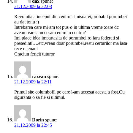
dax
spune:
21.12.2009 la 22:03
Revolutia a inceput din centru Timisoarei,probabil porumbei
au dat tonu :)
Intrebarea care mi-am tot pus-o in ultima vreme :oare dc
aveam varsta necesara eram in centru?
Imi place idea impartasita de porumbei.ro fara federati si
presedinti….etc,vreau doar porumbei,restu certurilor ma lasa
rece e jenant
Craciun fericit tuturor
razvan
spune:
21.12.2009 la 22:11
Primul site columbofil pe care l-am accesat acesta a fost.Cu
siguranta o sa fie si ultimul.
Dorin
spune:
21.12.2009 la 22:45