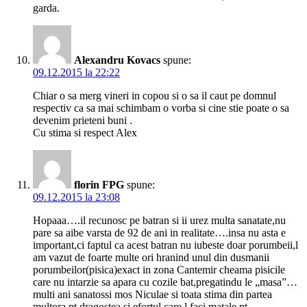
garda.
Alexandru Kovacs
spune:
09.12.2015 la 22:22
Chiar o sa merg vineri in copou si o sa il caut pe domnul
respectiv ca sa mai schimbam o vorba si cine stie poate o sa
devenim prieteni buni .
Cu stima si respect Alex
florin FPG
spune:
09.12.2015 la 23:08
Hopaaa….il recunosc pe batran si ii urez multa sanatate,nu
pare sa aibe varsta de 92 de ani in realitate….insa nu asta e
important,ci faptul ca acest batran nu iubeste doar porumbeii,l
am vazut de foarte multe ori hranind unul din dusmanii
porumbeilor(pisica)exact in zona Cantemir cheama pisicile
care nu intarzie sa apara cu cozile bat,pregatindu le „masa”…
multi ani sanatossi mos Niculae si toata stima din partea
multora pt dragostea si efortul care l faci matale pt