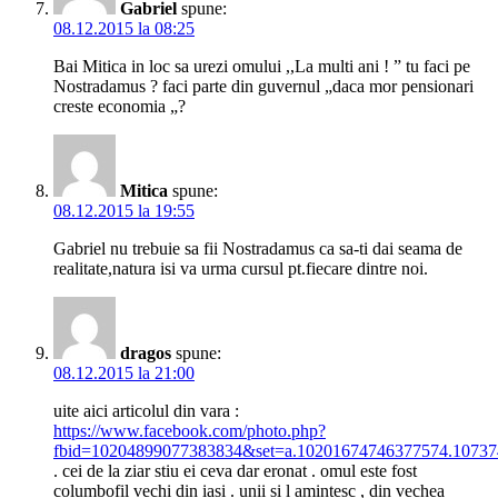
Gabriel
spune:
08.12.2015 la 08:25
Bai Mitica in loc sa urezi omului ,,La multi ani ! ” tu faci pe
Nostradamus ? faci parte din guvernul „daca mor pensionari
creste economia „?
Mitica
spune:
08.12.2015 la 19:55
Gabriel nu trebuie sa fii Nostradamus ca sa-ti dai seama de
realitate,natura isi va urma cursul pt.fiecare dintre noi.
dragos
spune:
08.12.2015 la 21:00
uite aici articolul din vara :
https://www.facebook.com/photo.php?
fbid=10204899077383834&set=a.10201674746377574.10737
. cei de la ziar stiu ei ceva dar eronat . omul este fost
columbofil vechi din iasi . unii si l amintesc , din vechea