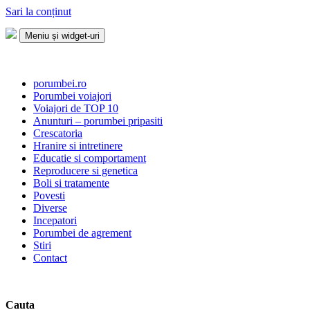
Sari la conținut
Meniu și widget-uri
Porumbei.ro
Enciclopedia porumbelului
porumbei.ro
Porumbei voiajori
Voiajori de TOP 10
Anunturi – porumbei pripasiti
Crescatoria
Hranire si intretinere
Educatie si comportament
Reproducere si genetica
Boli si tratamente
Povesti
Diverse
Incepatori
Porumbei de agrement
Stiri
Contact
Cauta