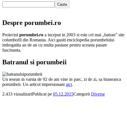
Cauta
Despre porumbei.ro
Proiectul
porumbei.ro
a inceput in 2003 si este cel mai „batran” site
columbofil din Romania. Aici gasiti enciclopedia porumbelului
imbogatita an de an cu multa pasiune pentru aceasta pasare
fascinanta.
Batranul si porumbeii
Un iesean in varsta de 92 de ani vine in parc, zi de zi, sa hraneasca
porumbeii. Un articol impresionant
aici
.
2.433 vizualizari
Publicat pe
05.12.2015
Categorii
Diverse