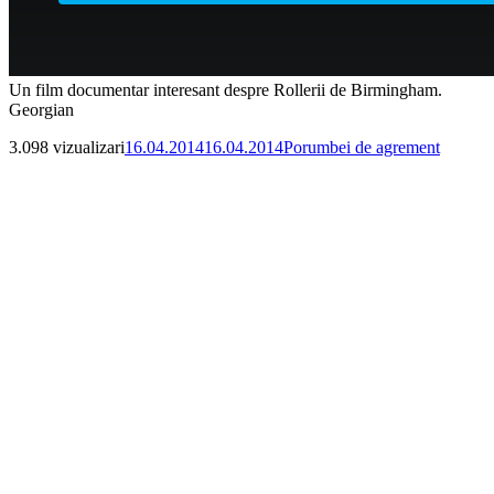
Un film documentar interesant despre Rollerii de Birmingham.
Georgian
Publicat
Categorii
3.098 vizualizari
16.04.2014
16.04.2014
Porumbei de agrement
pe