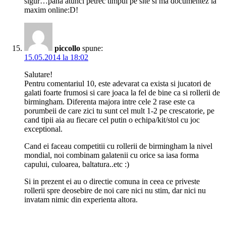
sigur…pana atunci petrec timpul pe site si ma documentez la
maxim online:D!
piccollo
spune:
15.05.2014 la 18:02
Salutare!
Pentru comentariul 10, este adevarat ca exista si jucatori de
galati foarte frumosi si care joaca la fel de bine ca si rollerii de
birmingham. Diferenta majora intre cele 2 rase este ca
porumbeii de care zici tu sunt cel mult 1-2 pe crescatorie, pe
cand tipii aia au fiecare cel putin o echipa/kit/stol cu joc
exceptional.
Cand ei faceau competitii cu rollerii de birmingham la nivel
mondial, noi combinam galatenii cu orice sa iasa forma
capului, culoarea, baltatura..etc :)
Si in prezent ei au o directie comuna in ceea ce priveste
rollerii spre deosebire de noi care nici nu stim, dar nici nu
invatam nimic din experienta altora.