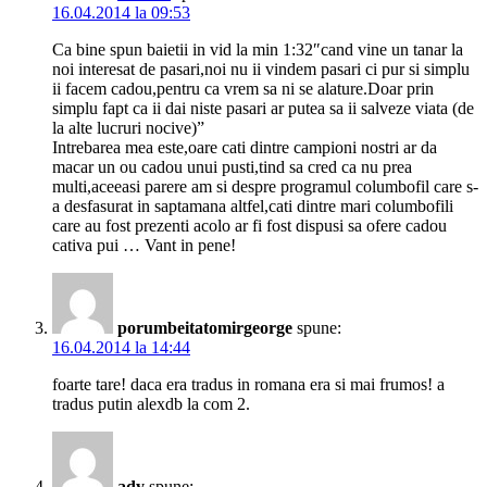
16.04.2014 la 09:53
Ca bine spun baietii in vid la min 1:32″cand vine un tanar la
noi interesat de pasari,noi nu ii vindem pasari ci pur si simplu
ii facem cadou,pentru ca vrem sa ni se alature.Doar prin
simplu fapt ca ii dai niste pasari ar putea sa ii salveze viata (de
la alte lucruri nocive)”
Intrebarea mea este,oare cati dintre campioni nostri ar da
macar un ou cadou unui pusti,tind sa cred ca nu prea
multi,aceeasi parere am si despre programul columbofil care s-
a desfasurat in saptamana altfel,cati dintre mari columbofili
care au fost prezenti acolo ar fi fost dispusi sa ofere cadou
cativa pui … Vant in pene!
porumbeitatomirgeorge
spune:
16.04.2014 la 14:44
foarte tare! daca era tradus in romana era si mai frumos! a
tradus putin alexdb la com 2.
ady
spune: