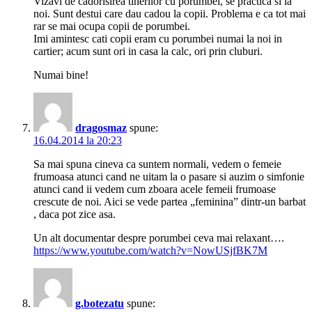
Vizavi de cadorisirea tinerilor cu porumbei, se practica si la
noi. Sunt destui care dau cadou la copii. Problema e ca tot mai
rar se mai ocupa copii de porumbei.
Imi amintesc cati copii eram cu porumbei numai la noi in
cartier; acum sunt ori in casa la calc, ori prin cluburi.
Numai bine!
dragosmaz
spune:
16.04.2014 la 20:23
Sa mai spuna cineva ca suntem normali, vedem o femeie
frumoasa atunci cand ne uitam la o pasare si auzim o simfonie
atunci cand ii vedem cum zboara acele femeii frumoase
crescute de noi. Aici se vede partea „feminina” dintr-un barbat
, daca pot zice asa.
Un alt documentar despre porumbei ceva mai relaxant….
https://www.youtube.com/watch?v=NowUSjfBK7M
g.botezatu
spune: