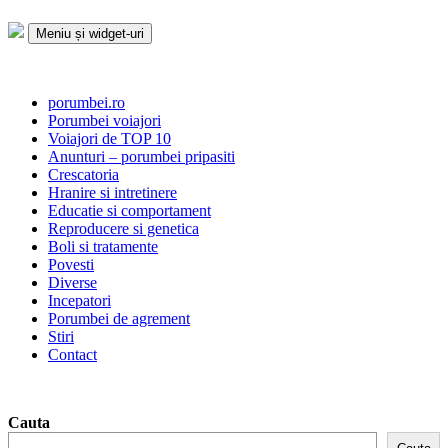
Sari
la
Meniu și widget-uri
conținut
Porumbei.ro
Enciclopedia porumbelului
porumbei.ro
Porumbei voiajori
Voiajori de TOP 10
Anunturi – porumbei pripasiti
Crescatoria
Hranire si intretinere
Educatie si comportament
Reproducere si genetica
Boli si tratamente
Povesti
Diverse
Incepatori
Porumbei de agrement
Stiri
Contact
Cauta