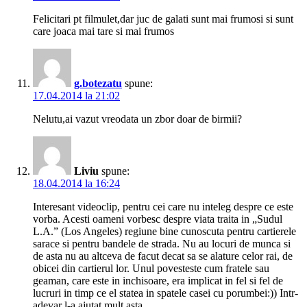
Felicitari pt filmulet,dar juc de galati sunt mai frumosi si sunt
care joaca mai tare si mai frumos
g.botezatu
spune:
17.04.2014 la 21:02
Nelutu,ai vazut vreodata un zbor doar de birmii?
Liviu
spune:
18.04.2014 la 16:24
Interesant videoclip, pentru cei care nu inteleg despre ce este
vorba. Acesti oameni vorbesc despre viata traita in „Sudul
L.A.” (Los Angeles) regiune bine cunoscuta pentru cartierele
sarace si pentru bandele de strada. Nu au locuri de munca si
de asta nu au altceva de facut decat sa se alature celor rai, de
obicei din cartierul lor. Unul povesteste cum fratele sau
geaman, care este in inchisoare, era implicat in fel si fel de
lucruri in timp ce el statea in spatele casei cu porumbei:)) Intr-
adevar l-a ajutat mult asta.