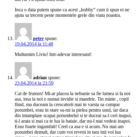
Inca o data putem spune ca acest „hobby” cum ii spun ei ne
ajuta sa trecem peste momentele grele din viata noastra.
petre
spune:
19.04.2014 la 11:48
Multumim Liviu! Intr-adevar interesant!
adrian
spune:
23.04.2014 la 21:59
Cat de frumos! Mi-ar placea la nebunie sa fie lumea si la noi
asa, insa la noi e numai invidie si mandrie. Tin minte , copil
fiind, ma duceam la crescatorii mai in varsta sa cumpar
porumbei, erau in stare sa-mi ia pielea pentru unul, iar daca
din intamplare scapai porumbelul si te duceai sa-l ceri inapoi,
ti-l arata si mai ca te lua la bataie..dar nu-l mai vedeai inapoi.
Erau foarte ingamfati! Cred ca asa e si acum. Nu mai am
porumbei demult, dar cum voi reveni in tara imi voi lua