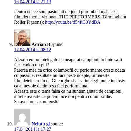
16.04.2014 la 21:13
Pentru cei ce sunt pasionati de jocul porumbeilor,si acest
filmulet merita vizionat. THE PERFORMERS (Birmingham
Roller Pigeons):
http://youtu.be/d54ftC0YdBA
Adrian B
spune:
17.04.2014 la 08:12
Alexdb eu nu inteleg de ce neaparat campionii trebuie sa-ti
faca cadou un pui?
Parerea mea ca orice columbofil cu performante creste odata
cu pasarile, rezultate nu faci peste noapte, urmareste
filmuletele cu Preda Gheorghe si ai sa intelegi multe inclusiv
ca ai nevoie de timp sa faci performanta.
Aceasta este o tema falsa ca nu suntem ajutati de campioni,
intrebarea este ce putem face noi pentru columbofilie.
Sa aveti un sezon reusit!
Nelutu gl
spune:
17.04.2014 la 17:27