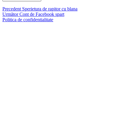
Navigare
Articolul
Precedent
Sperietura de rapitor cu blana
Articolul
anterior:
Următor
Cont de Facebook spart
în
următor:
Politica de confidentialitate
articole