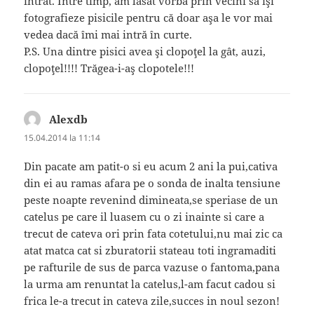
intrat. Între timp, am lăsat vorbă prin vecini să îşi
fotografieze pisicile pentru că doar aşa le vor mai
vedea dacă îmi mai intră în curte.
P.S. Una dintre pisici avea şi clopoţel la gât, auzi,
clopoţel!!!! Trăgea-i-aş clopotele!!!
Alexdb
spune:
15.04.2014 la 11:14
Din pacate am patit-o si eu acum 2 ani la pui,cativa
din ei au ramas afara pe o sonda de inalta tensiune
peste noapte revenind dimineata,se speriase de un
catelus pe care il luasem cu o zi inainte si care a
trecut de cateva ori prin fata cotetului,nu mai zic ca
atat matca cat si zburatorii stateau toti ingramaditi
pe rafturile de sus de parca vazuse o fantoma,pana
la urma am renuntat la catelus,l-am facut cadou si
frica le-a trecut in cateva zile,succes in noul sezon!