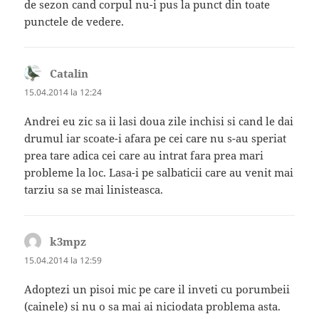
de sezon cand corpul nu-i pus la punct din toate
punctele de vedere.
Catalin
spune:
15.04.2014 la 12:24
Andrei eu zic sa ii lasi doua zile inchisi si cand le dai
drumul iar scoate-i afara pe cei care nu s-au speriat
prea tare adica cei care au intrat fara prea mari
probleme la loc. Lasa-i pe salbaticii care au venit mai
tarziu sa se mai linisteasca.
k3mpz
spune:
15.04.2014 la 12:59
Adoptezi un pisoi mic pe care il inveti cu porumbeii
(cainele) si nu o sa mai ai niciodata problema asta.