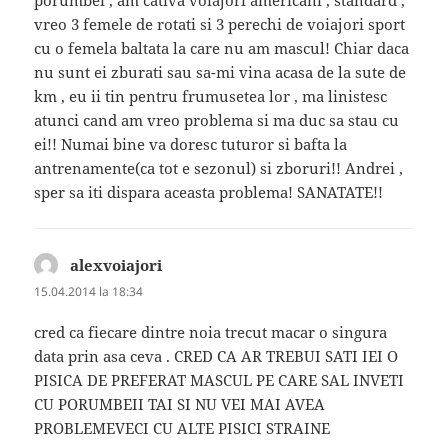
vreo 3 femele de rotati si 3 perechi de voiajori sport
cu o femela baltata la care nu am mascul! Chiar daca
nu sunt ei zburati sau sa-mi vina acasa de la sute de
km , eu ii tin pentru frumusetea lor , ma linistesc
atunci cand am vreo problema si ma duc sa stau cu
ei!! Numai bine va doresc tuturor si bafta la
antrenamente(ca tot e sezonul) si zboruri!! Andrei ,
sper sa iti dispara aceasta problema! SANATATE!!
alexvoiajori
spune:
15.04.2014 la 18:34
cred ca fiecare dintre noia trecut macar o singura
data prin asa ceva . CRED CA AR TREBUI SATI IEI O
PISICA DE PREFERAT MASCUL PE CARE SAL INVETI
CU PORUMBEII TAI SI NU VEI MAI AVEA
PROBLEMEVECI CU ALTE PISICI STRAINE