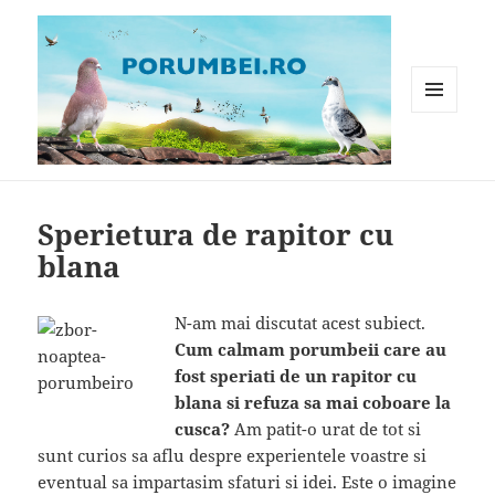
MENIU
ȘI
WIDGET-
Porumbei.ro
URI
Sperietura de rapitor cu
blana
N-am mai discutat acest subiect.
Cum calmam porumbeii care au
fost speriati de un rapitor cu
blana si refuza sa mai coboare la
cusca?
Am patit-o urat de tot si
sunt curios sa aflu despre experientele voastre si
eventual sa impartasim sfaturi si idei. Este o imagine