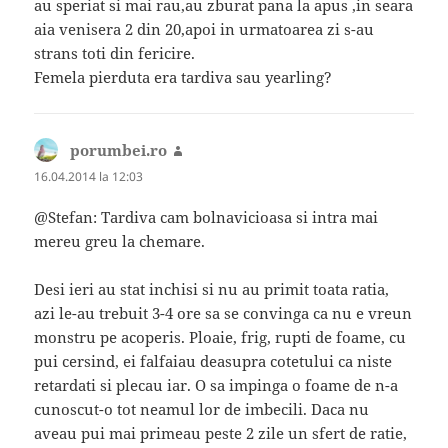
au speriat si mai rau,au zburat pana la apus ,in seara
aia venisera 2 din 20,apoi in urmatoarea zi s-au
strans toti din fericire.
Femela pierduta era tardiva sau yearling?
porumbei.ro
spune:
16.04.2014 la 12:03
@Stefan: Tardiva cam bolnavicioasa si intra mai
mereu greu la chemare.
Desi ieri au stat inchisi si nu au primit toata ratia,
azi le-au trebuit 3-4 ore sa se convinga ca nu e vreun
monstru pe acoperis. Ploaie, frig, rupti de foame, cu
pui cersind, ei falfaiau deasupra cotetului ca niste
retardati si plecau iar. O sa impinga o foame de n-a
cunoscut-o tot neamul lor de imbecili. Daca nu
aveau pui mai primeau peste 2 zile un sfert de ratie,