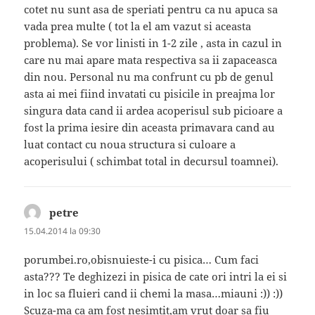
cotet nu sunt asa de speriati pentru ca nu apuca sa
vada prea multe ( tot la el am vazut si aceasta
problema). Se vor linisti in 1-2 zile , asta in cazul in
care nu mai apare mata respectiva sa ii zapaceasca
din nou. Personal nu ma confrunt cu pb de genul
asta ai mei fiind invatati cu pisicile in preajma lor
singura data cand ii ardea acoperisul sub picioare a
fost la prima iesire din aceasta primavara cand au
luat contact cu noua structura si culoare a
acoperisului ( schimbat total in decursul toamnei).
petre
spune:
15.04.2014 la 09:30
porumbei.ro,obisnuieste-i cu pisica… Cum faci
asta??? Te deghizezi in pisica de cate ori intri la ei si
in loc sa fluieri cand ii chemi la masa…miauni :)) :))
Scuza-ma ca am fost nesimtit,am vrut doar sa fiu