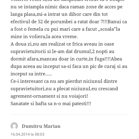
nu se intampla nimic daca raman zone de acces pe
langa plasa,mi-a intrat un dihor care din tot
efectivul de 52 de porumbei a ratat doar 7!!!Banui ca
a fost o femela cu pui mari care a facut „scoala”la
mine in voliera,la acea vreme.
A doua zi,nu am realizat ce frica aveau in oase
supravietuitorii si le-am dat drumul,2 nopti au
dormit afara,mancau doar in curte,in fuga!!!!Abea
dupa aceea au inceput sa-si faca un pic de curaj si au
inceput sa intre…..
Ce-i interesant ca nu am pierdut niciunul dintre
supravietuitori,nu a plecat niciunul,eu crescand
agrement-ornament si nu voiajori!
Sanatate si bafta sa n-o mai patesti!!!
Dumitru Marian
spune:
16.04.2014 la 08:03