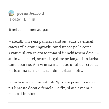
porumbei.ro
spune:
15.04.2014 la 11:15
@nelu: si ai mei au pui.
@alexdb: mi s-au panicat cand am adus catelusul,
cateva zile erau ingroziti cand trecea pe la cotet.
Avantajul era ca era toamna si ii inchisesem deja. S-
au invatat cu el, acum ciugulesc pe langa el in iarba
cand doarme. Am vrut sa mai aduc unul dar cred ca
tot toamna-iarna o sa iau din acelasi motiv.
Pana la urma au intrat toti. Spre surprinderea mea
nu lipseste decat o femela. La fix, si asa aveam 7
masculi in plus…