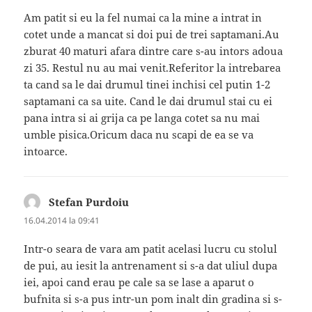
Am patit si eu la fel numai ca la mine a intrat in
cotet unde a mancat si doi pui de trei saptamani.Au
zburat 40 maturi afara dintre care s-au intors adoua
zi 35. Restul nu au mai venit.Referitor la intrebarea
ta cand sa le dai drumul tinei inchisi cel putin 1-2
saptamani ca sa uite. Cand le dai drumul stai cu ei
pana intra si ai grija ca pe langa cotet sa nu mai
umble pisica.Oricum daca nu scapi de ea se va
intoarce.
Stefan Purdoiu
spune:
16.04.2014 la 09:41
Intr-o seara de vara am patit acelasi lucru cu stolul
de pui, au iesit la antrenament si s-a dat uliul dupa
iei, apoi cand erau pe cale sa se lase a aparut o
bufnita si s-a pus intr-un pom inalt din gradina si s-