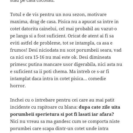
stau pe casa cocosati.
Totul e de vis pentru un nou sezon, motivare
maxima, drag de casa. Pisica nu a apucat sa intre in
cotet datorita cainelui, cel mai probabil au vazut-o
pe langa si a fost suficient. Oricat de atent ai fi sa
eviti astfel de probleme, tot se intampla, ca asa e
frumos! Desi niciodata nu scot porumbeii seara, vad
ca nici ora 15-16 nu mai este ok. Desi dimineata
primesc putina mancare usor digerabila, nici asta nu
e suficient sa ii poti chema. Ma intreb ce s-ar fi
intamplat daca intra in cotet pisica… comedie
horror.
Inchei cu o intrebare pentru cei care au mai patit
incidente cu rapitoare cu blana:
dupa cate zile uita
porumbeii sperietura si pot fi lasati iar afara?
Nici nu vreau sa ma gandesc cum se comporta niste
porumbei care scapa dintr-un cotet unde intra