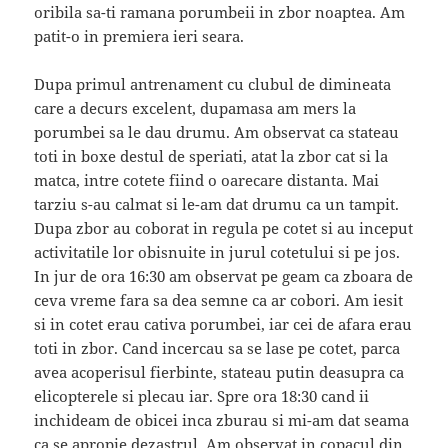
oribila sa-ti ramana porumbeii in zbor noaptea. Am
patit-o in premiera ieri seara.
Dupa primul antrenament cu clubul de dimineata
care a decurs excelent, dupamasa am mers la
porumbei sa le dau drumu. Am observat ca stateau
toti in boxe destul de speriati, atat la zbor cat si la
matca, intre cotete fiind o oarecare distanta. Mai
tarziu s-au calmat si le-am dat drumu ca un tampit.
Dupa zbor au coborat in regula pe cotet si au inceput
activitatile lor obisnuite in jurul cotetului si pe jos.
In jur de ora 16:30 am observat pe geam ca zboara de
ceva vreme fara sa dea semne ca ar cobori. Am iesit
si in cotet erau cativa porumbei, iar cei de afara erau
toti in zbor. Cand incercau sa se lase pe cotet, parca
avea acoperisul fierbinte, stateau putin deasupra ca
elicopterele si plecau iar. Spre ora 18:30 cand ii
inchideam de obicei inca zburau si mi-am dat seama
ca se apropie dezastrul. Am observat in copacul din