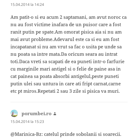
15.04.2014 la 14:24
Am patit-o si eu acum 2 saptamani, am avut noroc ca
nu au fost victime inafara de un puisor care a fost
ranit putin pe spate.Am omorat pisica aia si nu am
mai avut probleme.Adevarul este ca si eu am fost
incapatanat si nu am vrut sa fac o usita pe unde sa
nu poata sa intre mata.Da oricum seara au intrat
toti.Daca vreti sa scapati de ea puneti intr-o farfurie
cu marginile mari antigel si o felie de paine asa in
cat painea sa poata absorbi antigelul,peste puneti
putin ulei sau untura in care ati fript carnat,carne
etc pt miros.Repetati 2 sau 3 zile si pisica va muri.
porumbei.ro
spune:
15.04.2014 la 15:23
@Marinica-Bz: catelul prinde sobolanii si soarecii.