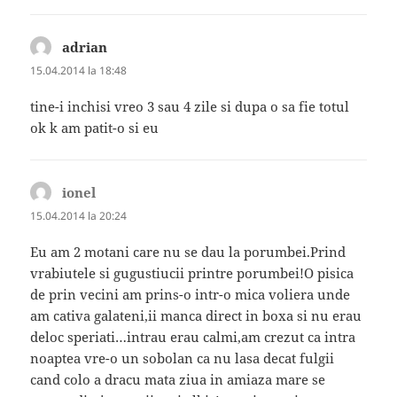
adrian
spune:
15.04.2014 la 18:48
tine-i inchisi vreo 3 sau 4 zile si dupa o sa fie totul
ok k am patit-o si eu
ionel
spune:
15.04.2014 la 20:24
Eu am 2 motani care nu se dau la porumbei.Prind
vrabiutele si gugustiucii printre porumbei!O pisica
de prin vecini am prins-o intr-o mica voliera unde
am cativa galateni,ii manca direct in boxa si nu erau
deloc speriati…intrau erau calmi,am crezut ca intra
noaptea vre-o un sobolan ca nu lasa decat fulgii
cand colo a dracu mata ziua in amiaza mare se