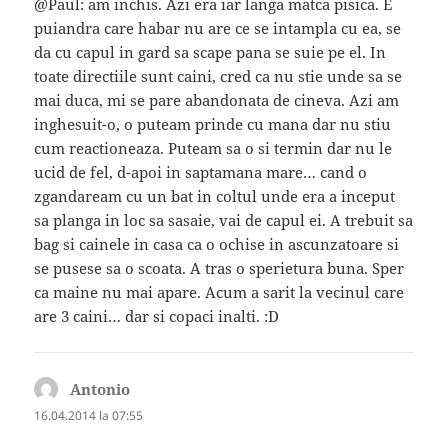
@Paul: am inchis. Azi era iar langa matca pisica. E
puiandra care habar nu are ce se intampla cu ea, se
da cu capul in gard sa scape pana se suie pe el. In
toate directiile sunt caini, cred ca nu stie unde sa se
mai duca, mi se pare abandonata de cineva. Azi am
inghesuit-o, o puteam prinde cu mana dar nu stiu
cum reactioneaza. Puteam sa o si termin dar nu le
ucid de fel, d-apoi in saptamana mare… cand o
zgandaream cu un bat in coltul unde era a inceput
sa planga in loc sa sasaie, vai de capul ei. A trebuit sa
bag si cainele in casa ca o ochise in ascunzatoare si
se pusese sa o scoata. A tras o sperietura buna. Sper
ca maine nu mai apare. Acum a sarit la vecinul care
are 3 caini… dar si copaci inalti. :D
Antonio
spune:
16.04.2014 la 07:55