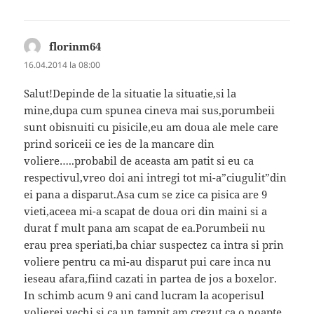
florinm64
spune:
16.04.2014 la 08:00
Salut!Depinde de la situatie la situatie,si la
mine,dupa cum spunea cineva mai sus,porumbeii
sunt obisnuiti cu pisicile,eu am doua ale mele care
prind soriceii ce ies de la mancare din
voliere…..probabil de aceasta am patit si eu ca
respectivul,vreo doi ani intregi tot mi-a”ciugulit”din
ei pana a disparut.Asa cum se zice ca pisica are 9
vieti,aceea mi-a scapat de doua ori din maini si a
durat f mult pana am scapat de ea.Porumbeii nu
erau prea speriati,ba chiar suspectez ca intra si prin
voliere pentru ca mi-au disparut pui care inca nu
ieseau afara,fiind cazati in partea de jos a boxelor.
In schimb acum 9 ani cand lucram la acoperisul
volierei vechi si,ca un tampit,am crezut ca o noapte