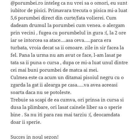
@porumbei.ro inteleg ca nu vrei sa o omori, eu sunt
iubitor de pisici. Primavara trecuta o pisica mi-a luat
5,6 porumbei direct din curte/fata volierei. Cum
dadeam drumul la porumbei cum venea. o alergam
prin vecini , fugea cu porumbelul in gura :(, la 2 ore
iar se intorcea sa atace….asa ceva…..parca era
turbata, vroia decat sa ii omoare. zile in sir facea la
fel. Pana la urma nu am avut ce face, l-am lasat pe
tata sa ii puna o cursa , dupa ce mi-a luat unul dintre
cei mai buni porumbei de matca ai mei.
Culmea este ca acum un ditamai pisoiul negru cu o
zgarda la gat ii alearga pe casa…..va avea aceeasi
soarta daca nu se potoleste.
Trebuie sa scapi de ea cumva, ori prinsa in cursa si
dusa la plimbare, ori lasat cainele liber sa o sperie
bine . Sa nu iti para rau mai tarziu :(, deocamdata
doar ii sperie.
Succes in noul sezon!