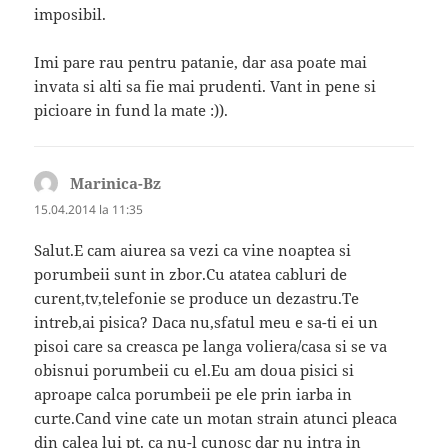
imposibil.
Imi pare rau pentru patanie, dar asa poate mai
invata si alti sa fie mai prudenti. Vant in pene si
picioare in fund la mate :)).
Marinica-Bz
spune:
15.04.2014 la 11:35
Salut.E cam aiurea sa vezi ca vine noaptea si
porumbeii sunt in zbor.Cu atatea cabluri de
curent,tv,telefonie se produce un dezastru.Te
intreb,ai pisica? Daca nu,sfatul meu e sa-ti ei un
pisoi care sa creasca pe langa voliera/casa si se va
obisnui porumbeii cu el.Eu am doua pisici si
aproape calca porumbeii pe ele prin iarba in
curte.Cand vine cate un motan strain atunci pleaca
din calea lui pt. ca nu-l cunosc dar nu intra in