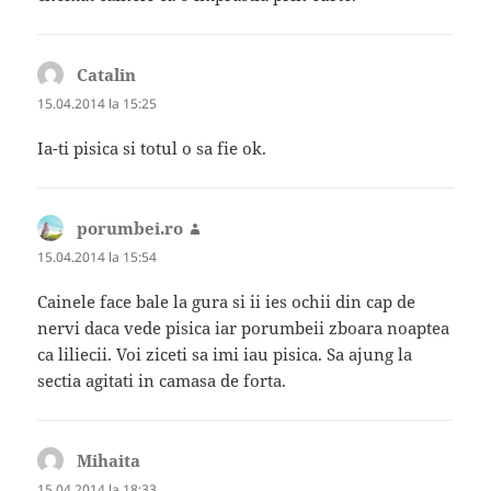
Catalin
spune:
15.04.2014 la 15:25
Ia-ti pisica si totul o sa fie ok.
porumbei.ro
spune:
15.04.2014 la 15:54
Cainele face bale la gura si ii ies ochii din cap de
nervi daca vede pisica iar porumbeii zboara noaptea
ca liliecii. Voi ziceti sa imi iau pisica. Sa ajung la
sectia agitati in camasa de forta.
Mihaita
spune:
15.04.2014 la 18:33