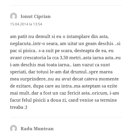
Ionut Ciprian
spune:
15.04.2014 la 13:54
am patit nu demult si eu o intamplare din asta,
neplacuta..intr-o seara, am uitat un geam deschis ..si
pac si pisica.. s-a suit pe scara, desteapta de ea, eu
avant crescatoria la cca 3,50 metri..asta iarna asta..eu
i-am deschis mai toata iarna.. iam vazut ca sunt
speriati, dar totusi le-am dat drumul..spre marea
mea surprindere..nu au avut decat cateva momente
de ezitare, dupa care au intra..ma asteptam sa ezite
mai mult..dar a fost un caz fericit asta..oricum, i-am
facut felul pisicii a doua zi, cand venise sa termine
treaba ;)
Radu Muntean
spune: