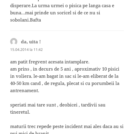
disperare.La urma urmei o pisica pe langa casa e
buna…mai prinde un soricel si de ce nu si
sobolani.Bafta
da, uita !
spune:
15.04.2014 la 11:42
am patit fregvent acesata intamplare.
am prins , in decurs de 5 ani , aproximativ 10 pisici
in voliera. le-am bagat in sac si le-am eliberat de la
40-50 km cand , de regula, plecat si cu porumbeii la
antrenament.
speriati mai tare sunt , deobicei , tardivii sau
tineretul.
maturii trec repede peste incident mai ales daca au si
pui mici de hranit.