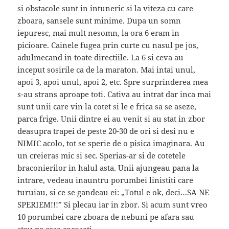
si obstacole sunt in intuneric si la viteza cu care
zboara, sansele sunt minime. Dupa un somn
iepuresc, mai mult nesomn, la ora 6 eram in
picioare. Cainele fugea prin curte cu nasul pe jos,
adulmecand in toate directiile. La 6 si ceva au
inceput sosirile ca de la maraton. Mai intai unul,
apoi 3, apoi unul, apoi 2, etc. Spre surprinderea mea
s-au strans aproape toti. Cativa au intrat dar inca mai
sunt unii care vin la cotet si le e frica sa se aseze,
parca frige. Unii dintre ei au venit si au stat in zbor
deasupra trapei de peste 20-30 de ori si desi nu e
NIMIC acolo, tot se sperie de o pisica imaginara. Au
un creieras mic si sec. Sperias-ar si de cotetele
braconierilor in halul asta. Unii ajungeau pana la
intrare, vedeau inauntru porumbei linistiti care
turuiau, si ce se gandeau ei: „Totul e ok, deci…SA NE
SPERIEM!!!” Si plecau iar in zbor. Si acum sunt vreo
10 porumbei care zboara de nebuni pe afara sau