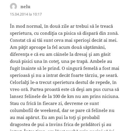
nelu
spune:
15.04.2014 la 10:17
În mod normal, în două zile ar trebui să le treacă
sperietura, cu condiţia ca pisica să dispară din zonă.
Constat că ai tăi sunt ceva mai sperioşi decât ai mei.
Am păţit aproape la fel acum două săptămâni,
diferenţa e că eu am câinele la dresaj şi am găsit
două pisici una în coteţ, una pe trapă. Ambele au
fugit înainte să le prind. O singură femelă a fost mai
sperioasă şi nu a intrat decât foarte târziu, pe seară.
Celorlalţi le-a trecut sperietura destul de repede, în
vreo oră. Partea proastă este că deşi am pus cursa să
lansez felinele de la 100 de km nu am prins niciuna.
Stau cu frică în fiecare zi, devreme ce sunt
columbofil de weekend, dar se pare că felinele nu
au mai apărut. Eu am pui la toţi şi probabil
dragostea de pui a învins frica de prădători şi au