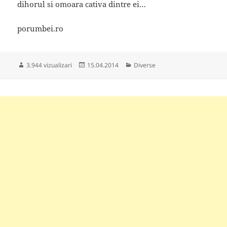
dihorul si omoara cativa dintre ei…
porumbei.ro
Publicat
Categorii
3.944 vizualizari
15.04.2014
Diverse
pe