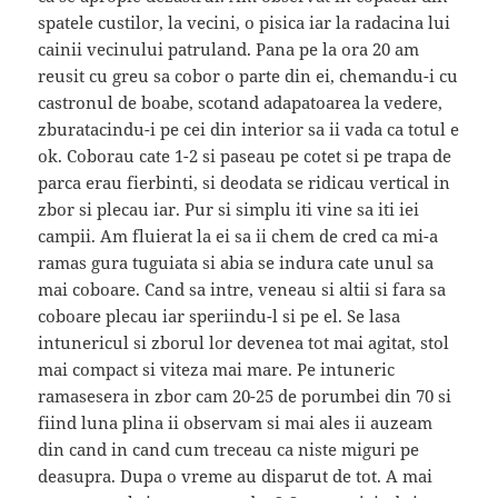
spatele custilor, la vecini, o pisica iar la radacina lui
cainii vecinului patruland. Pana pe la ora 20 am
reusit cu greu sa cobor o parte din ei, chemandu-i cu
castronul de boabe, scotand adapatoarea la vedere,
zburatacindu-i pe cei din interior sa ii vada ca totul e
ok. Coborau cate 1-2 si paseau pe cotet si pe trapa de
parca erau fierbinti, si deodata se ridicau vertical in
zbor si plecau iar. Pur si simplu iti vine sa iti iei
campii. Am fluierat la ei sa ii chem de cred ca mi-a
ramas gura tuguiata si abia se indura cate unul sa
mai coboare. Cand sa intre, veneau si altii si fara sa
coboare plecau iar speriindu-l si pe el. Se lasa
intunericul si zborul lor devenea tot mai agitat, stol
mai compact si viteza mai mare. Pe intuneric
ramasesera in zbor cam 20-25 de porumbei din 70 si
fiind luna plina ii observam si mai ales ii auzeam
din cand in cand cum treceau ca niste miguri pe
deasupra. Dupa o vreme au disparut de tot. A mai