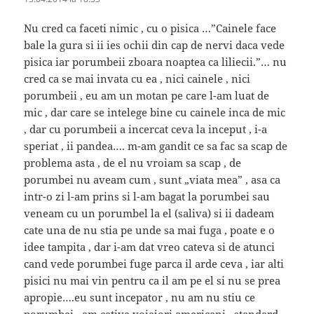
Nu cred ca faceti nimic , cu o pisica …”Cainele face
bale la gura si ii ies ochii din cap de nervi daca vede
pisica iar porumbeii zboara noaptea ca liliecii.”… nu
cred ca se mai invata cu ea , nici cainele , nici
porumbeii , eu am un motan pe care l-am luat de
mic , dar care se intelege bine cu cainele inca de mic
, dar cu porumbeii a incercat ceva la inceput , i-a
speriat , ii pandea…. m-am gandit ce sa fac sa scap de
problema asta , de el nu vroiam sa scap , de
porumbei nu aveam cum , sunt „viata mea” , asa ca
intr-o zi l-am prins si l-am bagat la porumbei sau
veneam cu un porumbel la el (saliva) si ii dadeam
cate una de nu stia pe unde sa mai fuga , poate e o
idee tampita , dar i-am dat vreo cateva si de atunci
cand vede porumbei fuge parca il arde ceva , iar alti
pisici nu mai vin pentru ca il am pe el si nu se prea
apropie….eu sunt incepator , nu am nu stiu ce
porumbei , am cativa voiajori americani , standard ,