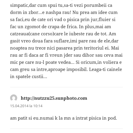
simpatic,dar cum spui tu,sa-ti vezi porumbeii ca
dorm in zbor…e nashpa rau! Nu prea am idee cum
sa faci,eu de cate ori vad o pisica prin jur,fluier si
fac un zgomot de crapa de frica. In plus,mai am
catzeaua(cane corso)care le iubeste rau de tot. Am
gasit vreo doua fara suflare,imi pare rau de ele,dar
noaptea nu trece nici pasarea prin teritoriul ei. Mai
rau ar fi daca ar fi vreun jder sau dihor sau ceva mai
mic pe care nu-l poate vedea… Si oricum,in voliera e
cam greu sa intre,aproape imposibil. Leaga-ti cainele
in spatele custii…
http://nutzzu25.sunphoto.com
spune:
15.04.2014 la 10:14
am patit si eu.numai k la mn a intrat pisica in pod.