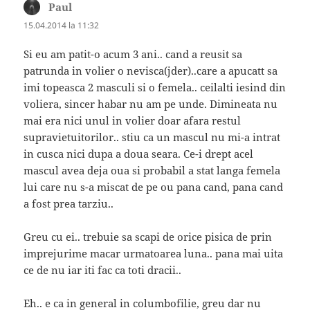
Paul
spune:
15.04.2014 la 11:32
Si eu am patit-o acum 3 ani.. cand a reusit sa
patrunda in volier o nevisca(jder)..care a apucatt sa
imi topeasca 2 masculi si o femela.. ceilalti iesind din
voliera, sincer habar nu am pe unde. Dimineata nu
mai era nici unul in volier doar afara restul
supravietuitorilor.. stiu ca un mascul nu mi-a intrat
in cusca nici dupa a doua seara. Ce-i drept acel
mascul avea deja oua si probabil a stat langa femela
lui care nu s-a miscat de pe ou pana cand, pana cand
a fost prea tarziu..
Greu cu ei.. trebuie sa scapi de orice pisica de prin
imprejurime macar urmatoarea luna.. pana mai uita
ce de nu iar iti fac ca toti dracii..
Eh.. e ca in general in columbofilie, greu dar nu