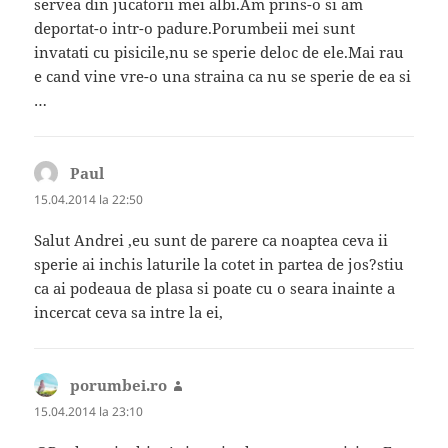
servea din jucatorii mei albi.Am prins-o si am
deportat-o intr-o padure.Porumbeii mei sunt
invatati cu pisicile,nu se sperie deloc de ele.Mai rau
e cand vine vre-o una straina ca nu se sperie de ea si
…
Paul
spune:
15.04.2014 la 22:50
Salut Andrei ,eu sunt de parere ca noaptea ceva ii
sperie ai inchis laturile la cotet in partea de jos?stiu
ca ai podeaua de plasa si poate cu o seara inainte a
incercat ceva sa intre la ei,
porumbei.ro
spune:
15.04.2014 la 23:10