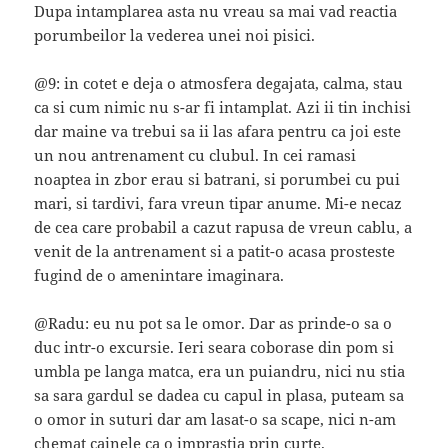
Dupa intamplarea asta nu vreau sa mai vad reactia
porumbeilor la vederea unei noi pisici.
@9: in cotet e deja o atmosfera degajata, calma, stau
ca si cum nimic nu s-ar fi intamplat. Azi ii tin inchisi
dar maine va trebui sa ii las afara pentru ca joi este
un nou antrenament cu clubul. In cei ramasi
noaptea in zbor erau si batrani, si porumbei cu pui
mari, si tardivi, fara vreun tipar anume. Mi-e necaz
de cea care probabil a cazut rapusa de vreun cablu, a
venit de la antrenament si a patit-o acasa prosteste
fugind de o amenintare imaginara.
@Radu: eu nu pot sa le omor. Dar as prinde-o sa o
duc intr-o excursie. Ieri seara coborase din pom si
umbla pe langa matca, era un puiandru, nici nu stia
sa sara gardul se dadea cu capul in plasa, puteam sa
o omor in suturi dar am lasat-o sa scape, nici n-am
chemat cainele ca o imprastia prin curte.