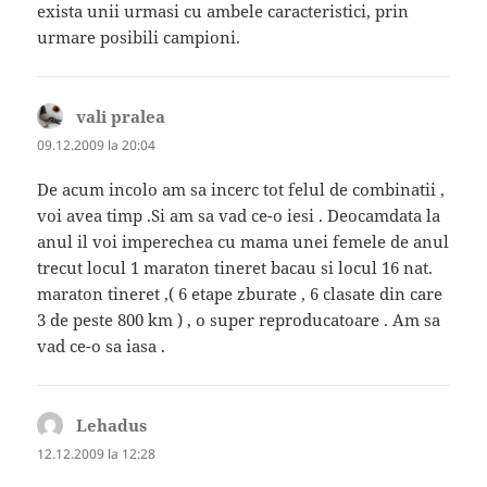
exista unii urmasi cu ambele caracteristici, prin
urmare posibili campioni.
vali pralea
spune:
09.12.2009 la 20:04
De acum incolo am sa incerc tot felul de combinatii ,
voi avea timp .Si am sa vad ce-o iesi . Deocamdata la
anul il voi imperechea cu mama unei femele de anul
trecut locul 1 maraton tineret bacau si locul 16 nat.
maraton tineret ,( 6 etape zburate , 6 clasate din care
3 de peste 800 km ) , o super reproducatoare . Am sa
vad ce-o sa iasa .
Lehadus
spune:
12.12.2009 la 12:28