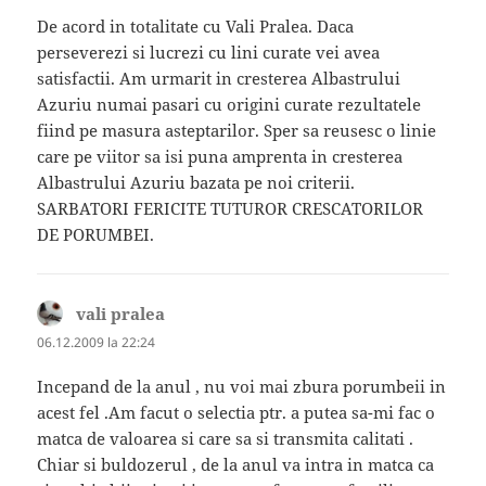
De acord in totalitate cu Vali Pralea. Daca
perseverezi si lucrezi cu lini curate vei avea
satisfactii. Am urmarit in cresterea Albastrului
Azuriu numai pasari cu origini curate rezultatele
fiind pe masura asteptarilor. Sper sa reusesc o linie
care pe viitor sa isi puna amprenta in cresterea
Albastrului Azuriu bazata pe noi criterii.
SARBATORI FERICITE TUTUROR CRESCATORILOR
DE PORUMBEI.
vali pralea
spune:
06.12.2009 la 22:24
Incepand de la anul , nu voi mai zbura porumbeii in
acest fel .Am facut o selectia ptr. a putea sa-mi fac o
matca de valoarea si care sa si transmita calitati .
Chiar si buldozerul , de la anul va intra in matca ca