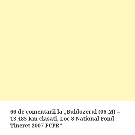
66 de comentarii la „Buldozerul (06-M) –
13.485 Km clasati, Loc 8 National Fond
Tineret 2007 FCPR”