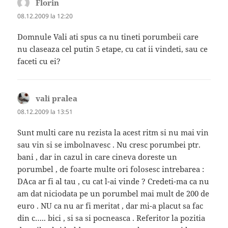
Florin
spune:
08.12.2009 la 12:20
Domnule Vali ati spus ca nu tineti porumbeii care
nu claseaza cel putin 5 etape, cu cat ii vindeti, sau ce
faceti cu ei?
vali pralea
spune:
08.12.2009 la 13:51
Sunt multi care nu rezista la acest ritm si nu mai vin
sau vin si se imbolnavesc . Nu cresc porumbei ptr.
bani , dar in cazul in care cineva doreste un
porumbel , de foarte multe ori folosesc intrebarea :
DAca ar fi al tau , cu cat l-ai vinde ? Credeti-ma ca nu
am dat niciodata pe un porumbel mai mult de 200 de
euro . NU ca nu ar fi meritat , dar mi-a placut sa fac
din c….. bici , si sa si pocneasca . Referitor la pozitia