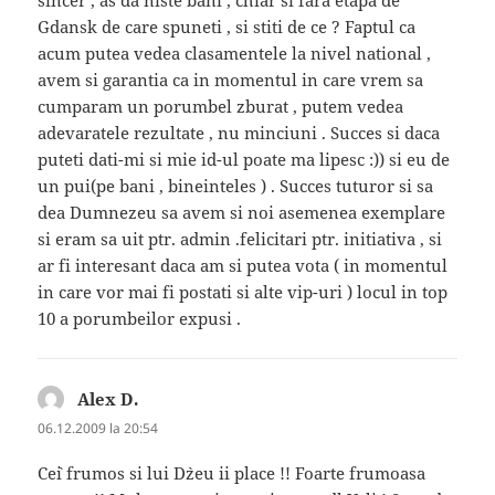
Gdansk de care spuneti , si stiti de ce ? Faptul ca
acum putea vedea clasamentele la nivel national ,
avem si garantia ca in momentul in care vrem sa
cumparam un porumbel zburat , putem vedea
adevaratele rezultate , nu minciuni . Succes si daca
puteti dati-mi si mie id-ul poate ma lipesc :)) si eu de
un pui(pe bani , bineinteles ) . Succes tuturor si sa
dea Dumnezeu sa avem si noi asemenea exemplare
si eram sa uit ptr. admin .felicitari ptr. initiativa , si
ar fi interesant daca am si putea vota ( in momentul
in care vor mai fi postati si alte vip-uri ) locul in top
10 a porumbeilor expusi .
Alex D.
spune:
06.12.2009 la 20:54
Ce`i frumos si lui D`zeu ii place !! Foarte frumoasa