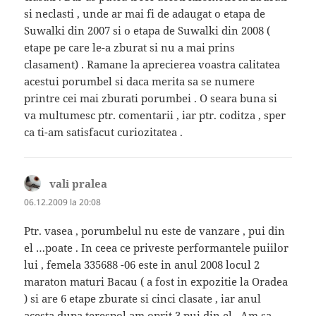
si neclasti , unde ar mai fi de adaugat o etapa de
Suwalki din 2007 si o etapa de Suwalki din 2008 (
etape pe care le-a zburat si nu a mai prins
clasament) . Ramane la aprecierea voastra calitatea
acestui porumbel si daca merita sa se numere
printre cei mai zburati porumbei . O seara buna si
va multumesc ptr. comentarii , iar ptr. coditza , sper
ca ti-am satisfacut curiozitatea .
vali pralea
spune:
06.12.2009 la 20:08
Ptr. vasea , porumbelul nu este de vanzare , pui din
el …poate . In ceea ce priveste performantele puiilor
lui , femela 335688 -06 este in anul 2008 locul 2
maraton maturi Bacau ( a fost in expozitie la Oradea
) si are 6 etape zburate si cinci clasate , iar anul
acesta dupa terespol am oprit 3 pui din el . Am sa