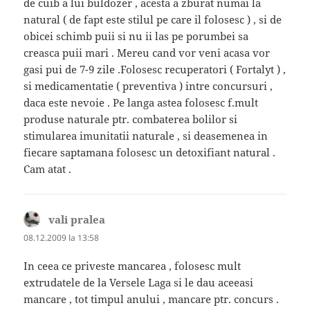
de cuib a lui buldozer , acesta a zburat numai la
natural ( de fapt este stilul pe care il folosesc ) , si de
obicei schimb puii si nu ii las pe porumbei sa
creasca puii mari . Mereu cand vor veni acasa vor
gasi pui de 7-9 zile .Folosesc recuperatori ( Fortalyt ) ,
si medicamentatie ( preventiva ) intre concursuri ,
daca este nevoie . Pe langa astea folosesc f.mult
produse naturale ptr. combaterea bolilor si
stimularea imunitatii naturale , si deasemenea in
fiecare saptamana folosesc un detoxifiant natural .
Cam atat .
vali pralea
spune:
08.12.2009 la 13:58
In ceea ce priveste mancarea , folosesc mult
extrudatele de la Versele Laga si le dau aceeasi
mancare , tot timpul anului , mancare ptr. concurs .