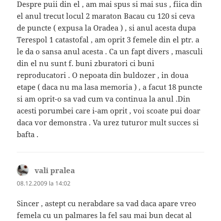
Despre puii din el , am mai spus si mai sus , fiica din
el anul trecut locul 2 maraton Bacau cu 120 si ceva
de puncte ( expusa la Oradea ) , si anul acesta dupa
Terespol 1 catastofal , am oprit 3 femele din el ptr. a
le da o sansa anul acesta . Ca un fapt divers , masculi
din el nu sunt f. buni zburatori ci buni
reproducatori . O nepoata din buldozer , in doua
etape ( daca nu ma lasa memoria ) , a facut 18 puncte
si am oprit-o sa vad cum va continua la anul .Din
acesti porumbei care i-am oprit , voi scoate pui doar
daca vor demonstra . Va urez tuturor mult succes si
bafta .
vali pralea
spune:
08.12.2009 la 14:02
Sincer , astept cu nerabdare sa vad daca apare vreo
femela cu un palmares la fel sau mai bun decat al