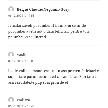
Belgiu ClaudiuNegomir-Gorj
spune:
06.12.2009 la 17:53
felicitari.aveti porumbei ff buni.k-m ce nr de
porumbei aveti?ink o data felicitari pentru toti
poumbei kre ii lucrati.
vasile
spune:
06.12.2009 la 18:00
bv tie vali.ma mandresc cu un asa prieten.felicitari.e
super tare porumbelul.cred ca sant 2 sau 3 in tara cu
asa rezultate.te pup si ai grija de el
coditza
spune:
06.12.2009 la 18:45