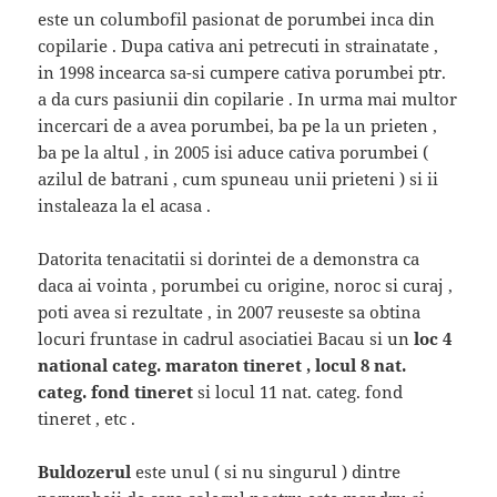
este un columbofil pasionat de porumbei inca din
copilarie . Dupa cativa ani petrecuti in strainatate ,
in 1998 incearca sa-si cumpere cativa porumbei ptr.
a da curs pasiunii din copilarie . In urma mai multor
incercari de a avea porumbei, ba pe la un prieten ,
ba pe la altul , in 2005 isi aduce cativa porumbei (
azilul de batrani , cum spuneau unii prieteni ) si ii
instaleaza la el acasa .
Datorita tenacitatii si dorintei de a demonstra ca
daca ai vointa , porumbei cu origine, noroc si curaj ,
poti avea si rezultate , in 2007 reuseste sa obtina
locuri fruntase in cadrul asociatiei Bacau si un
loc 4
national categ. maraton tineret , locul 8 nat.
categ. fond tineret
si locul 11 nat. categ. fond
tineret , etc .
Buldozerul
este unul ( si nu singurul ) dintre