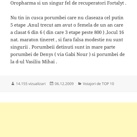
Oropharma si un singur fel de recuperatori Fortalyt .
Nu tin in cusca porumbei care nu claseaza cel putin
5 etape .Anul trecut am avut o femela de un an care
a clasat 6 din 6 ( din care 3 etape peste 800 ) ,locul 16
nat. maraton tineret , si fara falsa modestie nu sunt
singurii . Porumbeii detinuti sunt in mare parte
porumbei de Denys ( via Gabi Nour ) si porumbei de
la d-ul Vasiliu Mihai .
Publicat
Categorii
14.155 vizualizari
06.12.2009
Voiajori de TOP 10
pe