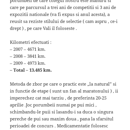
porumbeii de care colegul nostru este mandru si
care pe parcursul a trei ani de competitii si 3 ani de
expozitii nationale (va fi expus si anul acesta), a
reusit sa reziste stilului de selectie ( cam aspru , ce-i
drept ) , pe care Vali il foloseste .
Kilometri efectuati :
– 2007 – 4671 km.
– 2008 – 3841 km.
– 2009 – 4973 km.
– Total – 13.485 km.
Metoda de zbor pe care o practic este „la natural” si
in functie de etape ( sunt un fan al maratonului ) , ii
imperechez cat mai tarziu , de preferinta 20-25
aprilie .Joc porumbeii numai pe pui mici ,
schimbandu-le puii si lasandu-i sa duca o singura
pereche de pui sau maxim doua , pana la sfarsitul
perioadei de concurs . Medicamentatie folosesc