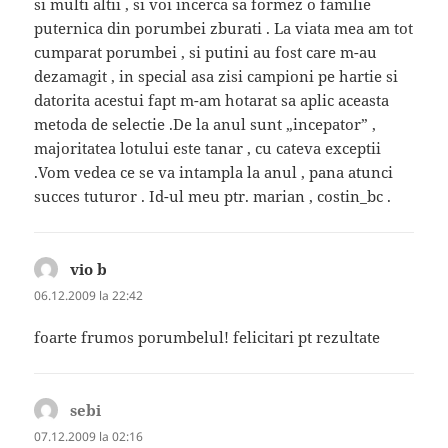
si multi altii , si voi incerca sa formez o familie
puternica din porumbei zburati . La viata mea am tot
cumparat porumbei , si putini au fost care m-au
dezamagit , in special asa zisi campioni pe hartie si
datorita acestui fapt m-am hotarat sa aplic aceasta
metoda de selectie .De la anul sunt „incepator” ,
majoritatea lotului este tanar , cu cateva exceptii
.Vom vedea ce se va intampla la anul , pana atunci
succes tuturor . Id-ul meu ptr. marian , costin_bc .
vio b
spune:
06.12.2009 la 22:42
foarte frumos porumbelul! felicitari pt rezultate
sebi
spune:
07.12.2009 la 02:16