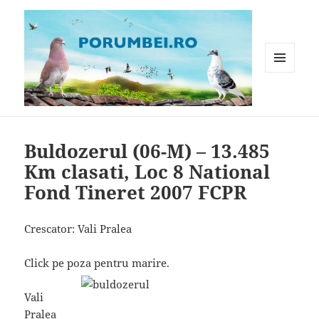
MENIU
ȘI
WIDGET-
Porumbei.ro
URI
Buldozerul (06-M) – 13.485
Km clasati, Loc 8 National
Fond Tineret 2007 FCPR
Crescator: Vali Pralea
Click pe poza pentru marire.
Vali
Pralea