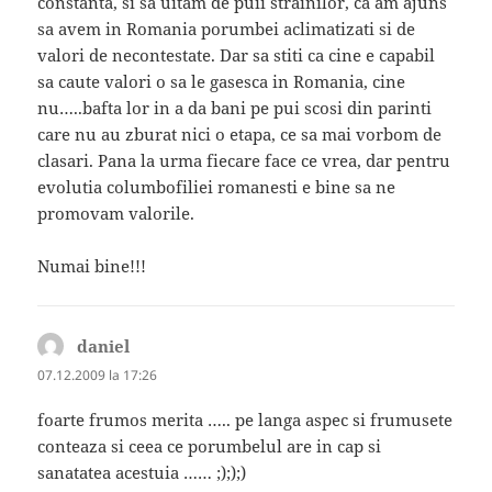
constanta, si sa uitam de puii strainilor, ca am ajuns
sa avem in Romania porumbei aclimatizati si de
valori de necontestate. Dar sa stiti ca cine e capabil
sa caute valori o sa le gasesca in Romania, cine
nu…..bafta lor in a da bani pe pui scosi din parinti
care nu au zburat nici o etapa, ce sa mai vorbom de
clasari. Pana la urma fiecare face ce vrea, dar pentru
evolutia columbofiliei romanesti e bine sa ne
promovam valorile.
Numai bine!!!
daniel
spune:
07.12.2009 la 17:26
foarte frumos merita ….. pe langa aspec si frumusete
conteaza si ceea ce porumbelul are in cap si
sanatatea acestuia …… ;););)