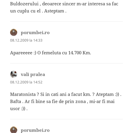
Buldozerului , deoarece sincer m-ar interesa sa fac
un cuplu cu el . Asteptam .
porumbei.ro
spune:
08.12.2009 la 14:33
Apareeeee :) O femeluta cu 14.700 Km.
vali pralea
spune:
08.12.2009 la 14:52
Maratonista ? Si in cati ani a facut km. ? Ateptam :)) .
Bafta . Ar fi bine sa fie de prin zona , mi-ar fi mai
usor :)) .
porumbei.ro
spune: