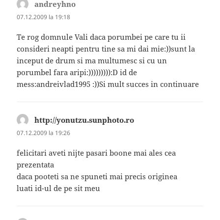
andreyhno
spune:
07.12.2009 la 19:18
Te rog domnule Vali daca porumbei pe care tu ii
consideri neapti pentru tine sa mi dai mie:))sunt la
inceput de drum si ma multumesc si cu un
porumbel fara aripi:))))))))):D id de
mess:andreivlad1995 :))Si mult succes in continuare
http://yonutzu.sunphoto.ro
spune:
07.12.2009 la 19:26
felicitari aveti nijte pasari boone mai ales cea
prezentata
daca pooteti sa ne spuneti mai precis originea
luati id-ul de pe sit meu