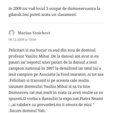
in 2009 nu vad locul 5 ocupat de dumneavoastra la
gdansk.Imi puteti arata un clasament.
Marian Stoicheci
spune:
06.12.2009 la 19:04
Felicitari si ma bucur ca aud din nou de domnul
profesor Vasiliu Mihai .De la dansul am avut si eu
pasari iar nepotul unei pasari de la dansul a iesit
campion national in 2007 la demifond iar tatal lui a
iesit campion pe Asociatie la fond maraton ,si tot asa
.Felicitari si transmit si pe aceasta cale multa
sanatate domnului Vasiliu Mihai si sa va tina
Dumnezeu cat mai mult in viata ca aveti multe sa ne
spuneti.O vorba a dansului la expo.nat.Piatra Neamt
: „ai rabdare cu porumbei,nu ii omora de mici ”
.Succes domnul Vali.