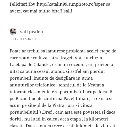
Felicitari!!bv!
http://katalin99.sunphoto.ro/!sper
sa
avetzi cat mai multa bfta!!!sall!
vali pralea
spune:
06.12.2009 la 19:59
Poate ar trebui sa lamuresc problema acelei etape de
care spune coditza , si sa trageti voi concluzia .
La etapa de Gdansk , eram in cocediu , un prieten a
uitat sa puna ceasul atomic si astfel am pierdut
porumbeii .Inainte de desigilare in urma
anunturilor telefonice , tehnicul de la Neamt a
intocmit clasamentele si porumbelul ocupa locul 5
pe Bacau ( poate confirma Pavel Iulian , si exista si
acum pe site-ul de la Piatra , ora si viteza
porumbelului ) .Bref , cam asta este povestea si daca
doriti , nu luati in calcul acea etapa , la kilometri
clasati . Dar as putea trece acesti kilometri la zburati