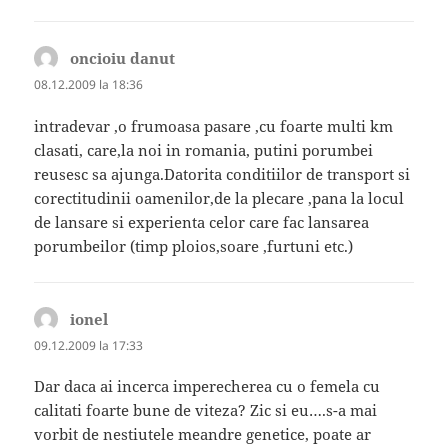
oncioiu danut
spune:
08.12.2009 la 18:36
intradevar ,o frumoasa pasare ,cu foarte multi km
clasati, care,la noi in romania, putini porumbei
reusesc sa ajunga.Datorita conditiilor de transport si
corectitudinii oamenilor,de la plecare ,pana la locul
de lansare si experienta celor care fac lansarea
porumbeilor (timp ploios,soare ,furtuni etc.)
ionel
spune:
09.12.2009 la 17:33
Dar daca ai incerca imperecherea cu o femela cu
calitati foarte bune de viteza? Zic si eu….s-a mai
vorbit de nestiutele meandre genetice, poate ar