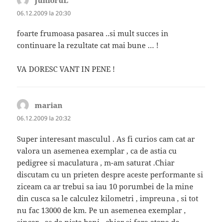
JunioruL
spune:
06.12.2009 la 20:30
foarte frumoasa pasarea ..si mult succes in
continuare la rezultate cat mai bune … !
VA DORESC VANT IN PENE !
marian
spune:
06.12.2009 la 20:32
Super interesant masculul . As fi curios cam cat ar
valora un asemenea exemplar , ca de astia cu
pedigree si maculatura , m-am saturat .Chiar
discutam cu un prieten despre aceste performante si
ziceam ca ar trebui sa iau 10 porumbei de la mine
din cusca sa le calculez kilometri , impreuna , si tot
nu fac 13000 de km. Pe un asemenea exemplar ,
sincer , as da niste bani , chiar si fara etapa de