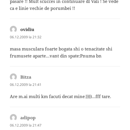
pasare !! Mult scucces in continuare dl Vali ! Se vede
ca e linie vechie de porumbei !!
ovidiu
spune:
06.12.2009 la 21:32
masa musculara foarte bogata shi o tenacitate shi
frumusete aparte…vant din spate:Pnuma bn
Bitza
spune:
06.12.2009 la 21:41
Are m.ai multi km facuti decat mine:))))…fff tare.
adipop
spune:
06.12.2009 la 21:47