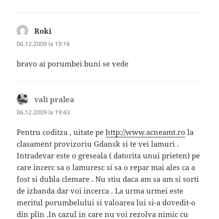
Roki
spune:
06.12.2009 la 19:16
bravo ai porumbei buni se vede
vali pralea
spune:
06.12.2009 la 19:43
Pentru coditza , uitate pe
http://www.acneamt.ro
la
clasament provizoriu Gdansk si te vei lamuri .
Intradevar este o greseala ( datorita unui prieten) pe
care incerc sa o lamuresc si sa o repar mai ales ca a
fost si dubla clemare . Nu stiu daca am sa am si sorti
de izbanda dar voi incerca . La urma urmei este
meritul porumbelului si valoarea lui si-a dovedit-o
din plin .In cazul in care nu voi rezolva nimic cu