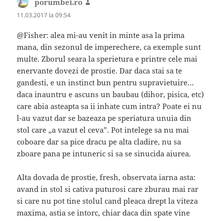
porumbei.ro
spune:
11.03.2017 la 09:54
@Fisher: alea mi-au venit in minte asa la prima
mana, din sezonul de imperechere, ca exemple sunt
multe. Zborul seara la sperietura e printre cele mai
enervante dovezi de prostie. Dar daca stai sa te
gandesti, e un instinct bun pentru supravietuire…
daca inauntru e ascuns un baubau (dihor, pisica, etc)
care abia asteapta sa ii inhate cum intra? Poate ei nu
l-au vazut dar se bazeaza pe speriatura unuia din
stol care „a vazut el ceva”. Pot intelege sa nu mai
coboare dar sa pice dracu pe alta cladire, nu sa
zboare pana pe intuneric si sa se sinucida aiurea.
Alta dovada de prostie, fresh, observata iarna asta:
avand in stol si cativa puturosi care zburau mai rar
si care nu pot tine stolul cand pleaca drept la viteza
maxima, astia se intorc, chiar daca din spate vine