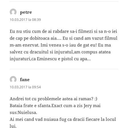
petre
spune:
10.03.2017 la 08:39
Eu nu stiu cum de ai rabdare sa-i filmezi si sa n-o iei
de cap pe dobitoaca aia…. Eu si cand am vazut filmul
m-am enervat. Imi venea s-o iau de gat eu! Eu ma
salvez cu dracuitul si injuratul,am compus atatea
injuraturi,ca Eminescu e pistol cu apa…
fane
spune:
10.03.2017 la 09:54
Andrei tot cu problemele astea ai ramas? :)
Bataia frate e sfanta.Exact cum a zis Jery mai
sus:Nuielusa.
Ai mei cand vad nuiaua fug ca dracii fiecare la locul
lui.