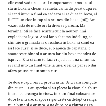
zile cand vad urmatorul comportament: masculul
sta in boxa si cheama femela, canta disperat dupa ea,
si cand intr-un final ea cedeaza si se duce in boxa, el
ii f*** un cioc in cap si o arunca din boxa. :)))))) Am
vazut asta de multe ori la diverse perechi. Ma
termina! Mi se face scurtcircuit la neuron, imi
explodeaza logica. Apoi iar o cheama indelung, se
chinuie o gramada sa o readuca in boxa, si cand ea
isi face curaj si se duce, el o apuca de capatana, o
smotoceste bine si o arunca iar din boxa mandru de
isprava. E ca si cum tu faci vrajeala la una calumea,
si cand intr-un final vine la tine, o iei de par si o dai
afara pe usa cu un sut in cur…
Te doare capu bai cu prostii astia. Unu cara crengute
din curte… s-au speriat si au plecat la zbor, ala zbura
in stol cu creanga in cioc… intr-un final coboara, se
duce la intrare, si apoi se gandeste ca defapt creanga
nu e buna si o arunca. Asta dupa ce a zburat cu ea