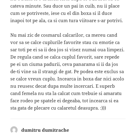
cateva minute. Sau duce un pai in cuib, nu ii place
cum se potriveste, iese cu el din boxa si il duce
inapoi tot pe ala, ca si cum tura viitoare s-ar potrivi.
Nu mai zic de cosmarul calcarilor, ca mereu cand
vor sa se calce cuplurile favorite stau cu emotie ca
sar toti pe ei sa ii dea jos si visez numai oua limpezi.
De regula cand se calca cuplul favorit, sare repede
pe ei un ciuma padurii, ceva panarama si ii da jos
de-ti vine sa il strangi de gat. Pe podea este exclus sa
se calce vreun cuplu. Incearca in boxa dar nici acolo
nu reusesc decat dupa multe incercari. E superb
cand femela nu sta la calcat cum trebuie si amaratu
face rodeo pe spatele ei degeaba, tot incearca si ea
sta gata de plecare cu calaretul deasupra. :)))
dumitru dumitrache
spune: