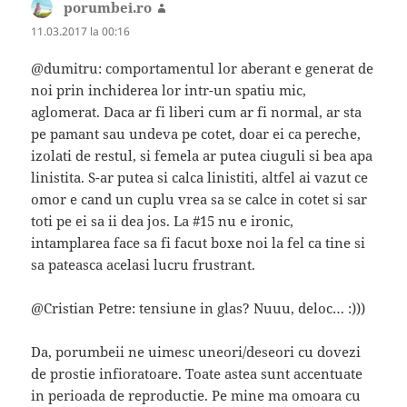
porumbei.ro
spune:
11.03.2017 la 00:16
@dumitru: comportamentul lor aberant e generat de
noi prin inchiderea lor intr-un spatiu mic,
aglomerat. Daca ar fi liberi cum ar fi normal, ar sta
pe pamant sau undeva pe cotet, doar ei ca pereche,
izolati de restul, si femela ar putea ciuguli si bea apa
linistita. S-ar putea si calca linistiti, altfel ai vazut ce
omor e cand un cuplu vrea sa se calce in cotet si sar
toti pe ei sa ii dea jos. La #15 nu e ironic,
intamplarea face sa fi facut boxe noi la fel ca tine si
sa pateasca acelasi lucru frustrant.
@Cristian Petre: tensiune in glas? Nuuu, deloc… :)))
Da, porumbeii ne uimesc uneori/deseori cu dovezi
de prostie infioratoare. Toate astea sunt accentuate
in perioada de reproductie. Pe mine ma omoara cu