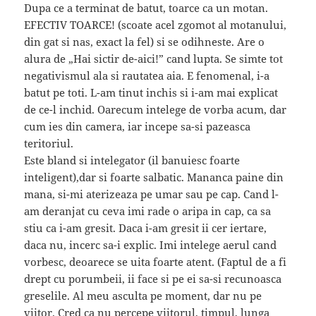
Dupa ce a terminat de batut, toarce ca un motan.
EFECTIV TOARCE! (scoate acel zgomot al motanului,
din gat si nas, exact la fel) si se odihneste. Are o
alura de „Hai sictir de-aici!” cand lupta. Se simte tot
negativismul ala si rautatea aia. E fenomenal, i-a
batut pe toti. L-am tinut inchis si i-am mai explicat
de ce-l inchid. Oarecum intelege de vorba acum, dar
cum ies din camera, iar incepe sa-si pazeasca
teritoriul.
Este bland si intelegator (il banuiesc foarte
inteligent),dar si foarte salbatic. Mananca paine din
mana, si-mi aterizeaza pe umar sau pe cap. Cand l-
am deranjat cu ceva imi rade o aripa in cap, ca sa
stiu ca i-am gresit. Daca i-am gresit ii cer iertare,
daca nu, incerc sa-i explic. Imi intelege aerul cand
vorbesc, deoarece se uita foarte atent. (Faptul de a fi
drept cu porumbeii, ii face si pe ei sa-si recunoasca
greselile. Al meu asculta pe moment, dar nu pe
viitor. Cred ca nu percepe viitorul, timpul, lunga