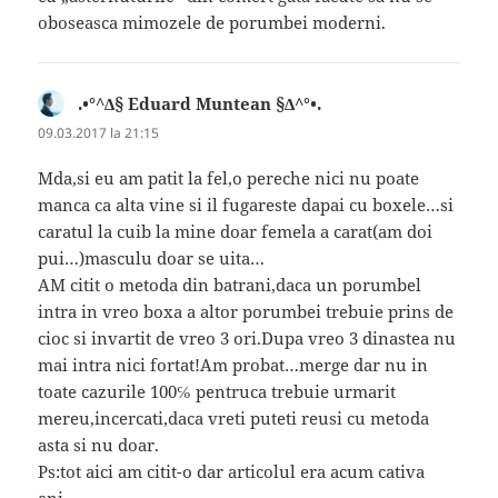
oboseasca mimozele de porumbei moderni.
.•°^∆§ Eduard Muntean §∆^°•.
spune:
09.03.2017 la 21:15
Mda,si eu am patit la fel,o pereche nici nu poate
manca ca alta vine si il fugareste dapai cu boxele…si
caratul la cuib la mine doar femela a carat(am doi
pui…)masculu doar se uita…
AM citit o metoda din batrani,daca un porumbel
intra in vreo boxa a altor porumbei trebuie prins de
cioc si invartit de vreo 3 ori.Dupa vreo 3 dinastea nu
mai intra nici fortat!Am probat…merge dar nu in
toate cazurile 100℅ pentruca trebuie urmarit
mereu,incercati,daca vreti puteti reusi cu metoda
asta si nu doar.
Ps:tot aici am citit-o dar articolul era acum cativa
ani…