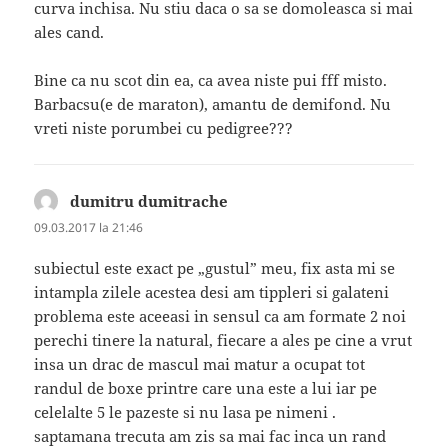
curva inchisa. Nu stiu daca o sa se domoleasca si mai
ales cand.
Bine ca nu scot din ea, ca avea niste pui fff misto.
Barbacsu(e de maraton), amantu de demifond. Nu
vreti niste porumbei cu pedigree???
dumitru dumitrache
spune:
09.03.2017 la 21:46
subiectul este exact pe „gustul” meu, fix asta mi se
intampla zilele acestea desi am tippleri si galateni
problema este aceeasi in sensul ca am formate 2 noi
perechi tinere la natural, fiecare a ales pe cine a vrut
insa un drac de mascul mai matur a ocupat tot
randul de boxe printre care una este a lui iar pe
celelalte 5 le pazeste si nu lasa pe nimeni .
saptamana trecuta am zis sa mai fac inca un rand