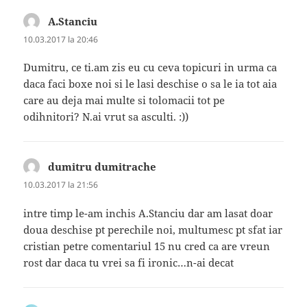
A.Stanciu
spune:
10.03.2017 la 20:46
Dumitru, ce ti.am zis eu cu ceva topicuri in urma ca
daca faci boxe noi si le lasi deschise o sa le ia tot aia
care au deja mai multe si tolomacii tot pe
odihnitori? N.ai vrut sa asculti. :))
dumitru dumitrache
spune:
10.03.2017 la 21:56
intre timp le-am inchis A.Stanciu dar am lasat doar
doua deschise pt perechile noi, multumesc pt sfat iar
cristian petre comentariul 15 nu cred ca are vreun
rost dar daca tu vrei sa fi ironic…n-ai decat