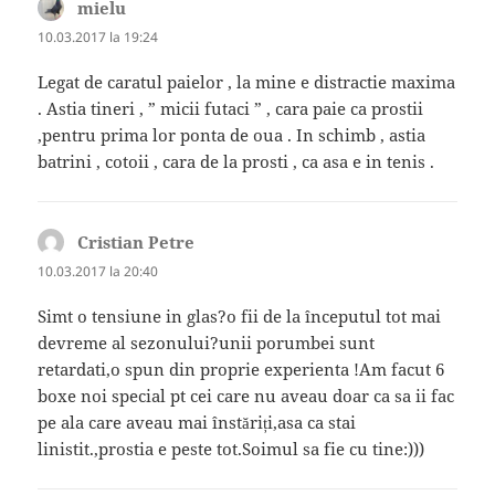
mielu
spune:
10.03.2017 la 19:24
Legat de caratul paielor , la mine e distractie maxima
. Astia tineri , ” micii futaci ” , cara paie ca prostii
,pentru prima lor ponta de oua . In schimb , astia
batrini , cotoii , cara de la prosti , ca asa e in tenis .
Cristian Petre
spune:
10.03.2017 la 20:40
Simt o tensiune in glas?o fii de la începutul tot mai
devreme al sezonului?unii porumbei sunt
retardati,o spun din proprie experienta !Am facut 6
boxe noi special pt cei care nu aveau doar ca sa ii fac
pe ala care aveau mai înstăriți,asa ca stai
linistit.,prostia e peste tot.Soimul sa fie cu tine:)))