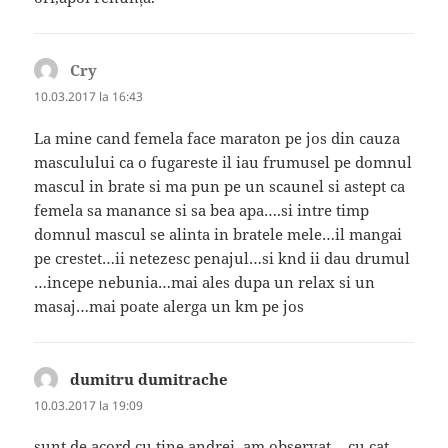
Cry
spune:
10.03.2017 la 16:43
La mine cand femela face maraton pe jos din cauza
masculului ca o fugareste il iau frumusel pe domnul
mascul in brate si ma pun pe un scaunel si astept ca
femela sa manance si sa bea apa….si intre timp
domnul mascul se alinta in bratele mele…il mangai
pe crestet…ii netezesc penajul…si knd ii dau drumul
…incepe nebunia…mai ales dupa un relax si un
masaj…mai poate alerga un km pe jos
dumitru dumitrache
spune:
10.03.2017 la 19:09
sunt de acord cu tine andrei, am observat …cu cat