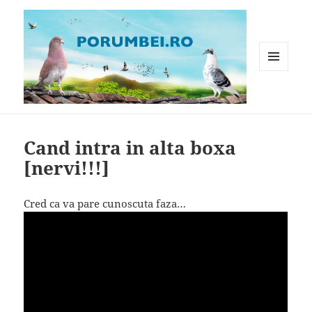
MENIU
ȘI
WIDGET-
Porumbei.ro
URI
Cand intra in alta boxa
[nervi!!!]
Cred ca va pare cunoscuta faza…