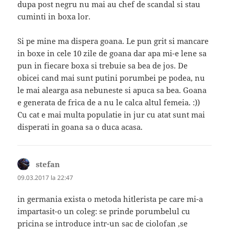
dupa post negru nu mai au chef de scandal si stau
cuminti in boxa lor.
Si pe mine ma dispera goana. Le pun grit si mancare
in boxe in cele 10 zile de goana dar apa mi-e lene sa
pun in fiecare boxa si trebuie sa bea de jos. De
obicei cand mai sunt putini porumbei pe podea, nu
le mai alearga asa nebuneste si apuca sa bea. Goana
e generata de frica de a nu le calca altul femeia. :))
Cu cat e mai multa populatie in jur cu atat sunt mai
disperati in goana sa o duca acasa.
stefan
spune:
09.03.2017 la 22:47
in germania exista o metoda hitlerista pe care mi-a
impartasit-o un coleg: se prinde porumbelul cu
pricina se introduce intr-un sac de ciolofan ,se