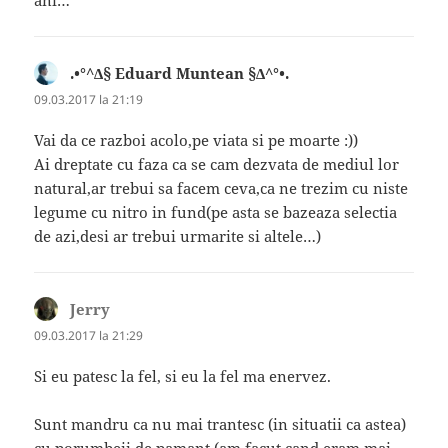
.•°^∆§ Eduard Muntean §∆^°•.
spune:
09.03.2017 la 21:19
Vai da ce razboi acolo,pe viata si pe moarte :))
Ai dreptate cu faza ca se cam dezvata de mediul lor
natural,ar trebui sa facem ceva,ca ne trezim cu niste
legume cu nitro in fund(pe asta se bazeaza selectia
de azi,desi ar trebui urmarite si altele…)
Jerry
spune:
09.03.2017 la 21:29
Si eu patesc la fel, si eu la fel ma enervez.
Sunt mandru ca nu mai trantesc (in situatii ca astea)