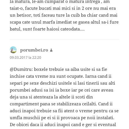
la matura, le-am cumparat o matura intrega , am
taiat-o, facute bucati mai mici si in 2 ore nu mai era
un betisor, toti faceau ture la cuib ba chiar cand mai
scapa cate unul marfa imediat se gasea altul sa-i fure
batul, sunt foarte haiosi cateodata….
porumbei.ro
spune:
09.03.2017 la 22:20
@Dumitru: boxele trebuie sa aiba usite si sa fie
inchise cata vreme nu sunt ocupate. Iarna cand ii
separi pe sexe deschizi usitele si lasi tinerii sau alti
porumbei adusi sa isi ia boxe iar pe cei care aveau
deja una si atenteaza la altele ii scoti din
compartiment pana se stabilizeaza ceilalti. Cand ii
aduci inapoi trebuie sa fii atent o vreme pentru ca se
umfla muschii pe ei si ii provoaca pe noii instalati.
De obicei daca ii aduci inapoi cand e ger si eventual