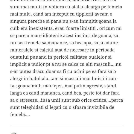
sunt mai multi in voliera cu atat o alearga pe femela
mai mult . cand am inceput cu tipplerii aveam o
singura pereche si pana nu s-au inmultit goana la
cuib era inexistenta, erau foarte linistiti . oricum mi
se pare o mare idiotenie acest instinct de goana, sa
nu lasi femela sa manance, sa bea apa, sa-si adune
mineralele si calciul atat de necesare in perioada
ouatului punand in pericol calitatea oualelor si
implicit a puilor pt a nu se calca cu alti masculi….nu
s-ar putea dracu doar sa fi cu ochii pe ea fara sa o
alergi in halul ala…am si masculi mai linistiti care
fac goana mult mai lejer, mai putin agresiv, stand
langa ea cand mananca, cand bea, peste tot dar fara
sa o streseze…insa unii sunt sub orice critica….parca
sunt teleghidati si legati cu o sfoara invizibila de
femela….