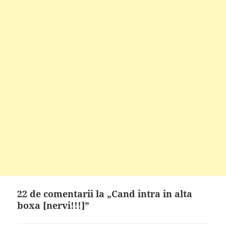
22 de comentarii la „Cand intra in alta
boxa [nervi!!!]”