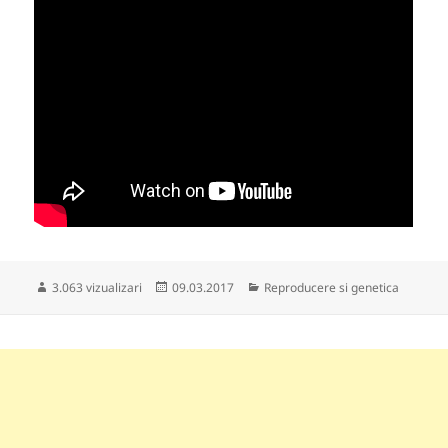
Publicat
Categorii
3.063 vizualizari
09.03.2017
Reproducere si genetica
pe