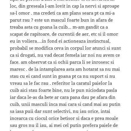
loc, din greseala l-am lovit in cap la nervi si aproape
sa-l omor . ma credeti ca am plans seara pt ca mi-a
parut rau ? este un mascul foarte bun in afara de
treaba asta cu goana la cuib… m-am gandit ca a
scapat de rapitoare, de curentii de aer, etc si il omor
eu in voliera….in fond ei actioneaza instinctual,
probabil se modifica ceva in corpul lor atunci si sunt
ca si drogati, nu vad decat femela iar noi nu avem ce
face. am observat ca si ochii parca li se inrosesc si
maresc . de la intamplarea asta am hotarat sa nu mai
stau cu ei cand sunt in goana pt ca nu suport si nu
vreau sa le fac rau . referitor la caratul paielor la
cuib aici stau foarte bine, nu le pun niciodata pasla
iar daca le-as da bete ar cara pana dau pe afara din
cuib, unii masculi inca mai cara si cand mai au putin
sa iasa puii dar sunt selectivi, nu iau orice, intai
incearca cu ciocul orice betisor si daca e prea moale
sau gros nu il iau, ai mei cel putin prefera paiele de