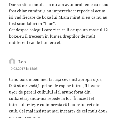
Dar sa stii ca anul asta nu am avut probleme cu ei,au
fost chiar cuminti,s.au imperecheat repede si acum
isi vad fiecare de boxa lui.M.am mirat si eu ca nu au
fost scandaluri in ”bloc”.
Cat despre colegul care zice ca ii ocupa un mascul 12
boxe,eu il treceam in lumea dreptilor de mult
indiferent cat de bun era el.
Leo
spune:
10.03.2017 la 15:05
Când porumbeii mei fac așa ceva,mă apropii ușor,
fără să mă vadă,îl prind de cap pe intrus,îl lovesc
ușor de pereții cuibului și îl arunc forat din
cuib,retragandu-ma repede la loc. În acest fel
intrusul trăiește cu impresia că l-au bătut cei din
cuib. Cel mai insistent,mai încearcă de cel mult două
ori,apoi renunța.