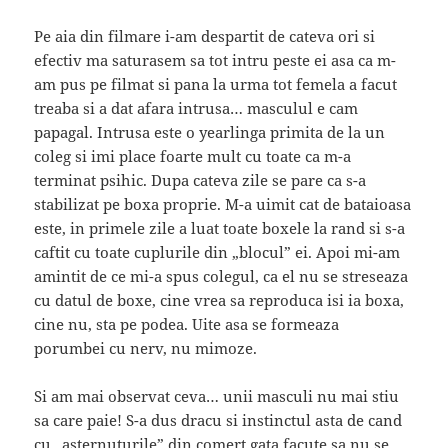
Pe aia din filmare i-am despartit de cateva ori si
efectiv ma saturasem sa tot intru peste ei asa ca m-
am pus pe filmat si pana la urma tot femela a facut
treaba si a dat afara intrusa… masculul e cam
papagal. Intrusa este o yearlinga primita de la un
coleg si imi place foarte mult cu toate ca m-a
terminat psihic. Dupa cateva zile se pare ca s-a
stabilizat pe boxa proprie. M-a uimit cat de bataioasa
este, in primele zile a luat toate boxele la rand si s-a
caftit cu toate cuplurile din „blocul” ei. Apoi mi-am
amintit de ce mi-a spus colegul, ca el nu se streseaza
cu datul de boxe, cine vrea sa reproduca isi ia boxa,
cine nu, sta pe podea. Uite asa se formeaza
porumbei cu nerv, nu mimoze.
Si am mai observat ceva… unii masculi nu mai stiu
sa care paie! S-a dus dracu si instinctul asta de cand
cu „asternuturile” din comert gata facute sa nu se