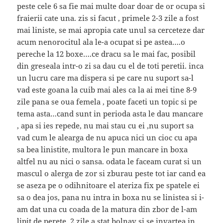
peste cele 6 sa fie mai multe doar doar de or ocupa si
fraierii cate una. zis si facut , primele 2-3 zile a fost
mai liniste, se mai apropia cate unul sa cerceteze dar
acum nenorocitul ala le-a ocupat si pe astea….o
pereche la 12 boxe….ce dracu sa le mai fac, posibil
din greseala intr-o zi sa dau cu el de toti peretii. inca
un lucru care ma dispera si pe care nu suport sa-l
vad este goana la cuib mai ales ca la ai mei tine 8-9
zile pana se oua femela , poate faceti un topic si pe
tema asta…cand sunt in perioda asta le dau mancare
, apa si ies repede, nu mai stau cu ei ,nu suport sa
vad cum le alearga de nu apuca nici un cioc cu apa
sa bea linistite, multora le pun mancare in boxa
altfel nu au nici o sansa. odata le faceam curat si un
mascul o alerga de zor si zburau peste tot iar cand ea
se aseza pe o odihnitoare el ateriza fix pe spatele ei
sa o dea jos, pana nu intra in boxa nu se linistea si i-
am dat una cu coada de la matura din zbor de l-am
lipit de perete. 2 zile a stat bolnav si se invartea in