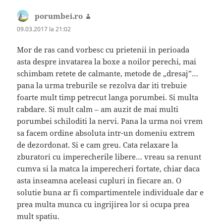
porumbei.ro
spune:
09.03.2017 la 21:02
Mor de ras cand vorbesc cu prietenii in perioada
asta despre invatarea la boxe a noilor perechi, mai
schimbam retete de calmante, metode de „dresaj”…
pana la urma treburile se rezolva dar iti trebuie
foarte mult timp petrecut langa porumbei. Si multa
rabdare. Si mult calm – am auzit de mai multi
porumbei schiloditi la nervi. Pana la urma noi vrem
sa facem ordine absoluta intr-un domeniu extrem
de dezordonat. Si e cam greu. Cata relaxare la
zburatori cu imperecherile libere… vreau sa renunt
cumva si la matca la imperecheri fortate, chiar daca
asta inseamna aceleasi cupluri in fiecare an. O
solutie buna ar fi compartimentele individuale dar e
prea multa munca cu ingrijirea lor si ocupa prea
mult spatiu.