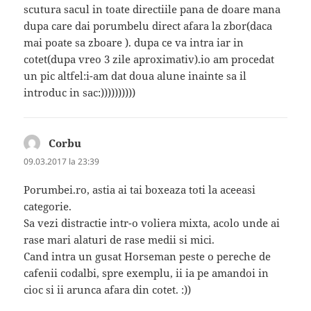
scutura sacul in toate directiile pana de doare mana
dupa care dai porumbelu direct afara la zbor(daca
mai poate sa zboare ). dupa ce va intra iar in
cotet(dupa vreo 3 zile aproximativ).io am procedat
un pic altfel:i-am dat doua alune inainte sa il
introduc in sac:))))))))))
Corbu
spune:
09.03.2017 la 23:39
Porumbei.ro, astia ai tai boxeaza toti la aceeasi
categorie.
Sa vezi distractie intr-o voliera mixta, acolo unde ai
rase mari alaturi de rase medii si mici.
Cand intra un gusat Horseman peste o pereche de
cafenii codalbi, spre exemplu, ii ia pe amandoi in
cioc si ii arunca afara din cotet. :))