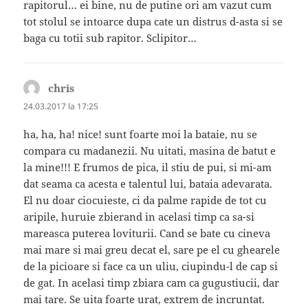
rapitorul… ei bine, nu de putine ori am vazut cum
tot stolul se intoarce dupa cate un distrus d-asta si se
baga cu totii sub rapitor. Sclipitor…
chris
spune:
24.03.2017 la 17:25
ha, ha, ha! nice! sunt foarte moi la bataie, nu se
compara cu madanezii. Nu uitati, masina de batut e
la mine!!! E frumos de pica, il stiu de pui, si mi-am
dat seama ca acesta e talentul lui, bataia adevarata.
El nu doar ciocuieste, ci da palme rapide de tot cu
aripile, huruie zbierand in acelasi timp ca sa-si
mareasca puterea loviturii. Cand se bate cu cineva
mai mare si mai greu decat el, sare pe el cu ghearele
de la picioare si face ca un uliu, ciupindu-l de cap si
de gat. In acelasi timp zbiara cam ca gugustiucii, dar
mai tare. Se uita foarte urat, extrem de incruntat.