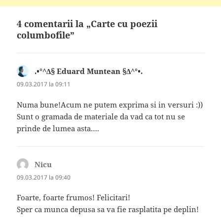
4 comentarii la „Carte cu poezii
columbofile”
.•°^∆§ Eduard Muntean §∆^°•.
spune:
09.03.2017 la 09:11
Numa bune!Acum ne putem exprima si in versuri :))
Sunt o gramada de materiale da vad ca tot nu se
prinde de lumea asta….
Nicu
spune:
09.03.2017 la 09:40
Foarte, foarte frumos! Felicitari!
Sper ca munca depusa sa va fie rasplatita pe deplin!