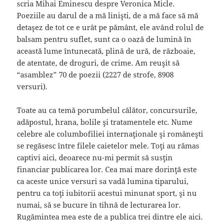
scria Mihai Eminescu despre Veronica Micle.
Poeziile au darul de a mă linişti, de a mă face să mă
detaşez de tot ce e urât pe pământ, ele având rolul de
balsam pentru suflet, sunt ca o oază de lumină în
această lume întunecată, plină de ură, de războaie,
de atentate, de droguri, de crime. Am reuşit să
“asamblez” 70 de poezii (2227 de strofe, 8908
versuri).
Toate au ca temă porumbelul călător, concursurile,
adăpostul, hrana, bolile şi tratamentele etc. Nume
celebre ale columbofiliei internaţionale şi româneşti
se regăsesc între filele caietelor mele. Toţi au rămas
captivi aici, deoarece nu-mi permit să susţin
financiar publicarea lor. Cea mai mare dorinţă este
ca aceste unice versuri sa vadă lumina tiparului,
pentru ca toţi iubitorii acestui minunat sport, şi nu
numai, să se bucure în tihnă de lecturarea lor.
Rugămintea mea este de a publica trei dintre ele aici.