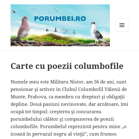
MENIU
ȘI
WIDGET-
Porumbei.ro
URI
Carte cu poezii columbofile
Numele meu este Militaru Nistor, am 56 de ani, sunt
pensionar şi activez în Clubul Columbofil Vălenii de
Munte, Prahova, ca membru cu drepturi şi obligaţii
depline. Două pasiuni nevinovate, dar arzătoare, îmi
ocupă tot timpul: creşterea şi concurarea
porumbelului călător şi compunerea de poezii
columbofile. Porumbelul reprezintă pentru mine „o
icoană în pervazul negru al vieţii”, cum frumos