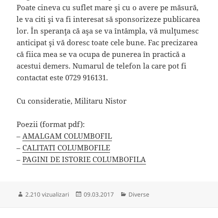
Poate cineva cu suflet mare şi cu o avere pe măsură,
le va citi şi va fi interesat să sponsorizeze publicarea
lor. În speranţa că aşa se va întâmpla, vă mulţumesc
anticipat şi vă doresc toate cele bune. Fac precizarea
că fiica mea se va ocupa de punerea în practică a
acestui demers. Numarul de telefon la care pot fi
contactat este 0729 916131.
Cu consideratie, Militaru Nistor
Poezii (format pdf):
–
AMALGAM COLUMBOFIL
–
CALITATI COLUMBOFILE
–
PAGINI DE ISTORIE COLUMBOFILA
Publicat
Categorii
2.210 vizualizari
09.03.2017
Diverse
pe