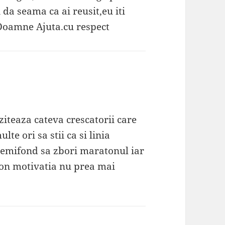
 da seama ca ai reusit,eu iti
Doamne Ajuta.cu respect
iziteaza cateva crescatorii care
e ori sa stii ca si linia
demifond sa zbori maratonul iar
ton motivatia nu prea mai