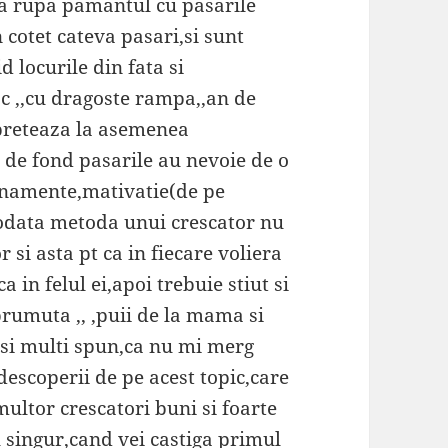
sa rupa pamantul cu pasarile
 cotet cateva pasari,si sunt
d locurile din fata si
c ,,cu dragoste rampa,,an de
e preteaza la asemenea
 de fond pasarile au nevoie de o
renamente,mativatie(de pe
iodata metoda unui crescator nu
 si asta pt ca in fiecare voliera
 in felul ei,apoi trebuie stiut si
mprumuta ,, ,puii de la mama si
li,si multi spun,ca nu mi merg
descoperii de pe acest topic,care
multor crescatori buni si foarte
tu singur,cand vei castiga primul