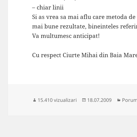
– chiar linii
Si as vrea sa mai aflu care metoda de 
mai bune rezultate, bineinteles refer
Va multumesc anticipat!
Cu respect Ciurte Mihai din Baia Mar
Publicat
Catego
15.410 vizualizari
18.07.2009
Porumb
pe