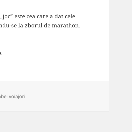
„joc” este cea care a dat cele
indu-se la zborul de marathon.
e.
rii
ei voiajori