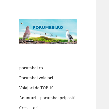
Porumbei.ro
Enciclopedia porumbelului
porumbei.ro
Porumbei voiajori
Voiajori de TOP 10
Anunturi – porumbei pripasiti
Crescatoria