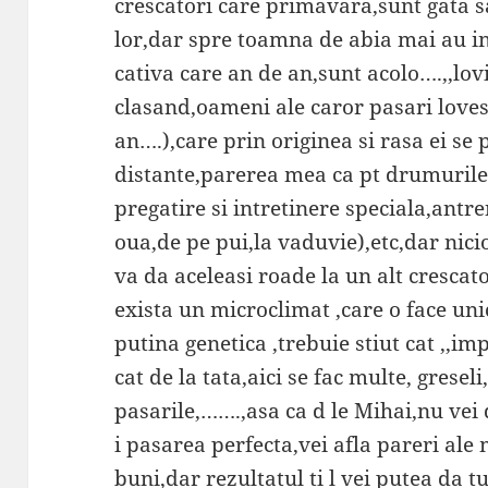
crescatori care primavara,sunt gata 
lor,dar spre toamna de abia mai au in
cativa care an de an,sunt acolo….,,lovi
clasand,oameni ale caror pasari loves
an….),care prin originea si rasa ei s
distante,parerea mea ca pt drumurile
pregatire si intretinere speciala,ant
oua,de pe pui,la vaduvie),etc,dar nic
va da aceleasi roade la un alt crescator
exista un microclimat ,care o face unica
putina genetica ,trebuie stiut cat ,,i
cat de la tata,aici se fac multe, grese
pasarile,…….,asa ca d le Mihai,nu vei 
i pasarea perfecta,vei afla pareri ale 
buni,dar rezultatul ti l vei putea da 