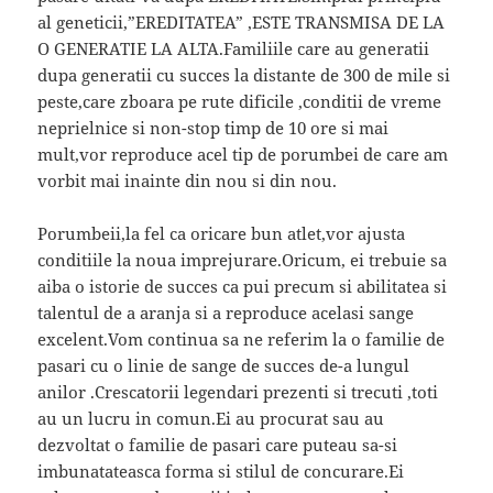
al geneticii,”EREDITATEA” ,ESTE TRANSMISA DE LA
O GENERATIE LA ALTA.Familiile care au generatii
dupa generatii cu succes la distante de 300 de mile si
peste,care zboara pe rute dificile ,conditii de vreme
neprielnice si non-stop timp de 10 ore si mai
mult,vor reproduce acel tip de porumbei de care am
vorbit mai inainte din nou si din nou.
Porumbeii,la fel ca oricare bun atlet,vor ajusta
conditiile la noua imprejurare.Oricum, ei trebuie sa
aiba o istorie de succes ca pui precum si abilitatea si
talentul de a aranja si a reproduce acelasi sange
excelent.Vom continua sa ne referim la o familie de
pasari cu o linie de sange de succes de-a lungul
anilor .Crescatorii legendari prezenti si trecuti ,toti
au un lucru in comun.Ei au procurat sau au
dezvoltat o familie de pasari care puteau sa-si
imbunatateasca forma si stilul de concurare.Ei