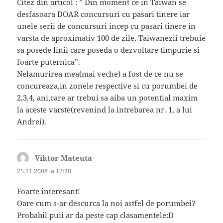
Citez din articol : ” Din moment ce in Taiwan se
desfasoara DOAR concursuri cu pasari tinere iar
unele serii de concursuri incep cu pasari tinere in
varsta de aproximativ 100 de zile, Taiwanezii trebuie
sa posede linii care poseda o dezvoltare timpurie si
foarte puternica”.
Nelamurirea mea(mai veche) a fost de ce nu se
concureaza,in zonele respective si cu porumbei de
2,3,4, ani,care ar trebui sa aiba un potential maxim
la aceste varste(revenind la intrebarea nr. 1, a lui
Andrei).
Viktor Mateuta
spune:
25.11.2008 la 12:30
Foarte interesant!
Oare cum s-ar descurca la noi astfel de porumbei?
Probabil puii ar da peste cap clasamentele:D