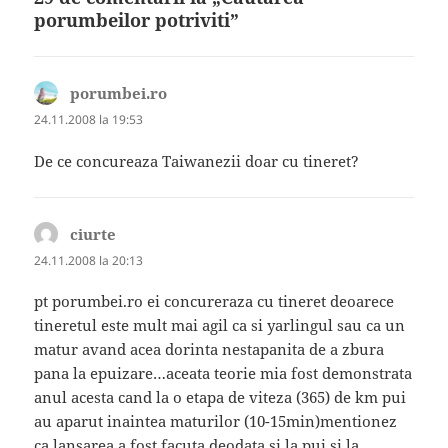
porumbeilor potriviti”
porumbei.ro
spune:
24.11.2008 la 19:53
De ce concureaza Taiwanezii doar cu tineret?
ciurte
spune:
24.11.2008 la 20:13
pt porumbei.ro ei concureraza cu tineret deoarece
tineretul este mult mai agil ca si yarlingul sau ca un
matur avand acea dorinta nestapanita de a zbura
pana la epuizare…aceata teorie mia fost demonstrata
anul acesta cand la o etapa de viteza (365) de km pui
au aparut inaintea maturilor (10-15min)mentionez
ca lansarea a fost facuta deodata si la pui si la