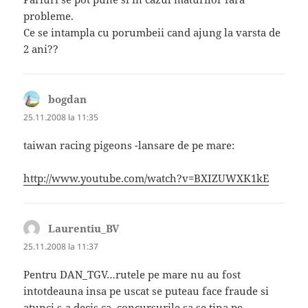
probleme.
Ce se intampla cu porumbeii cand ajung la varsta de
2 ani??
bogdan
spune:
25.11.2008 la 11:35
taiwan racing pigeons -lansare de pe mare:
http://www.youtube.com/watch?v=BXIZUWXK1kE
Laurentiu_BV
spune:
25.11.2008 la 11:37
Pentru DAN_TGV…rutele pe mare nu au fost
intotdeauna insa pe uscat se puteau face fraude si
atunci s-a decis ca ,concursurile sa se tina pe