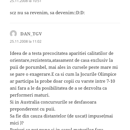
25.11.2008 la 10:51
scz nu sa revenim, sa devenim::D:D:
DAN_TGV
spune:
25.11.2008 la 11:02
Ideea de a testa precocitatea aparitiei calitatilor de
orientare,rezistenta,atasament de casa exclusiv la
puii de porumbel, mai ales in cursele peste mare mi
se pare o exagerare.E ca si cum la Jocurile Olimpice
ar participa la probe doar copii cu varste intre 7-10
ani fara a le da posibilitatea de a se dezvolta ca
performeri maturi.
Si in Australia concursurile se desfasoara
preponderent cu puii.
Sa fie din cauza distantelor (de uscat) impuse(mai
mici )?
Pariuri se pot pune si in cazul maturilor fara