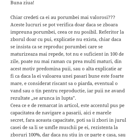
Buna ziua!
Chiar credeti ca ei au porumbei mai valorosi???
Aceste lucruri se pot verifica doar daca se zboara
impreuna porumbei, ceea ce nu posibil. Referitor la
zborul doar cu pui, explicatie nu exista, chiar daca
se insista ca se reproduc porumbei care se
maturizeaza mai repede, tot nu e suficient in 100 de
zile, poate nu mai raman cu prea multi maturi, din
acest motiv predomina puii, sau o alta explicatie ar
fi ca daca la ei valoarea unei pasari bune este foarte
mare, e considerat riscant sa o piarda, eventual o
vand sau o tin pentru reproductie, iar puii ne avand
rezultate „se arunca in lupta”.
Ceea ce e de remarcat in articol, este accentul pus pe
capacitatea de navigare a pasarii, aici e marele
secret, fara aceasta capacitate, poti sa ii zbori in jurul
casei de sa li se umfle muschii pe ei, rezistenta la
zboruri 100%, dar daca nu stiu in ce parte e casa, sau