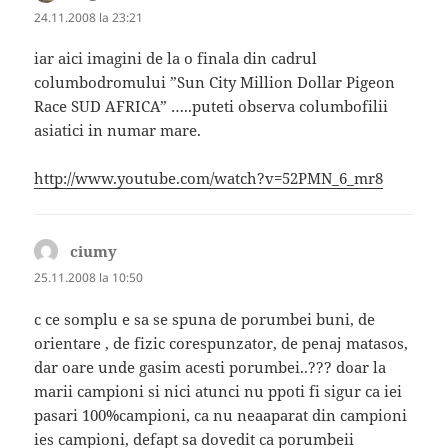
24.11.2008 la 23:21
iar aici imagini de la o finala din cadrul
columbodromului ”Sun City Million Dollar Pigeon
Race SUD AFRICA” …..puteti observa columbofilii
asiatici in numar mare.
http://www.youtube.com/watch?v=52PMN_6_mr8
ciumy
spune:
25.11.2008 la 10:50
c ce somplu e sa se spuna de porumbei buni, de
orientare , de fizic corespunzator, de penaj matasos,
dar oare unde gasim acesti porumbei..??? doar la
marii campioni si nici atunci nu ppoti fi sigur ca iei
pasari 100%campioni, ca nu neaaparat din campioni
ies campioni, defapt sa dovedit ca porumbeii