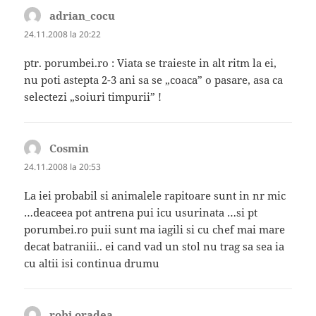
adrian_cocu
spune:
24.11.2008 la 20:22
ptr. porumbei.ro : Viata se traieste in alt ritm la ei,
nu poti astepta 2-3 ani sa se „coaca” o pasare, asa ca
selectezi „soiuri timpurii” !
Cosmin
spune:
24.11.2008 la 20:53
La iei probabil si animalele rapitoare sunt in nr mic
…deaceea pot antrena pui icu usurinata …si pt
porumbei.ro puii sunt ma iagili si cu chef mai mare
decat batraniii.. ei cand vad un stol nu trag sa sea ia
cu altii isi continua drumu
robi oradea
spune: