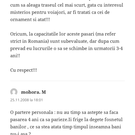
cum sa aleaga traseul cel mai scurt, gata cu interesul
misterios pentru voiajori, ar fi tratati ca cei de
ornament si atat!!!
Oricum, la capacitatile lor aceste pasari (ma refer
strict in Romania) sunt subevaluate, dar dupa cum
prevad eu lucrurile o sa se schimbe in urmatorii 3-4
ani!!
Cu respect!!!
mohora. M
spune:
25.11.2008 la 18:01
O partere personala : nu au timp sa astepte sa faca
pasarea 4 ani ca sa parieze.Ii frige la degete fosnetul
banilor , ce sa stea atata timp timpul inseamna bani
nu-i asa ?