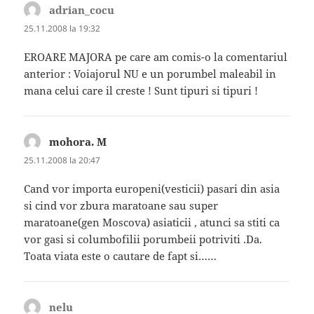
adrian_cocu
spune:
25.11.2008 la 19:32
EROARE MAJORA pe care am comis-o la comentariul
anterior : Voiajorul NU e un porumbel maleabil in
mana celui care il creste ! Sunt tipuri si tipuri !
mohora. M
spune:
25.11.2008 la 20:47
Cand vor importa europeni(vesticii) pasari din asia
si cind vor zbura maratoane sau super
maratoane(gen Moscova) asiaticii , atunci sa stiti ca
vor gasi si columbofilii porumbeii potriviti .Da.
Toata viata este o cautare de fapt si……
nelu
spune: