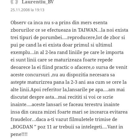
Laurentiu_BV
spune:
25.11.2008 la 19:13
Observ ca inca nu s-a prins din mers esenta
zborurilor ce se efectueaza in TAIWAN…la noi exista
trei tipuri de porumbei….reproducere,lot de zbor si
pui pe cand la ei exista doar primul si ultimul
exemplu…in al 2-lea rand liniile pe care le importa
ei sunt linii care se maturizeaza foarte repede
deoarece la ei fiind practic o afacere,o sursa de venit
aceste concursuri ,nu au dispozitia necesara sa
astepte maturizrea pana la 2-3 ani asa cum se cere la
alte linii.Apoi referitor la,lansarile pe apa….am mai
discutat despre asta…mai recititi si voi ce scrie
inainte….aceste lansari se faceau terestru inainte
insa din cauza mizei foarte mari se incearca evitarea
fraudelor…daca a-ti vazut filmuletele trimise de
„BOGDAN ” poz 11 ar trebuii sa intelegeti….Vant in
pene!!!!