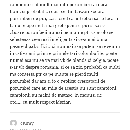
campioni scot mult mai mlti porumbei rai dacat
buni, si probabil ca daia cei tin taiwan zboara
porumbeii de pui,…asa cred ca ar trebui sa se faca si
la noi etape mult mai grele pentru pui si sa se
zboare porumbeii numai pe munte ptr ca acolo se
selecteaza ce-a mai inteligenta si ce-a mai buna
pasare d.p.d.v. fizic, si nunmai asa putem sa revenim
in cativa ani printre primele tari colombofile, poate
numai asa nu se va mai vb de olanda si belgia, poate
s-ar vb despre romania, si ce sa zic, probabil ca multi
ma contesta ptr ca pe munte se pierd multi
porumbei dar am si io o replica: crescatorii de
porumbei care au mila de acestia nu sunt campioni,
campionii au maini de matase, in manusi de
otel….cu mult respect Marian
ciumy
spune: