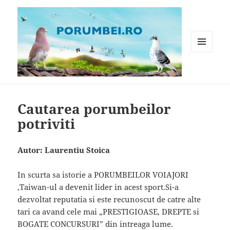
MENIU
ȘI
WIDGET-
Porumbei.ro
URI
Cautarea porumbeilor
potriviti
Autor: Laurentiu Stoica
In scurta sa istorie a PORUMBEILOR VOIAJORI
,Taiwan-ul a devenit lider in acest sport.Si-a
dezvoltat reputatia si este recunoscut de catre alte
tari ca avand cele mai „PRESTIGIOASE, DREPTE si
BOGATE CONCURSURI” din intreaga lume.