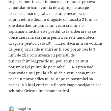
se pierd mor inecati in mare,sau ratacesc pe ceva
vapor,dar oricum vointa de a ajunge acasa,pe
uscat,este mai degraba o actiune necesara de
supravietuire,decat o dragoste de casa.La 3 luni de
zile daca dau un pui la un vecin si il tine o
saptamana inchis este posibil ca la eliberare sa se
obisnuiasca la el,si asta pentru ca este tanar,deci
dragoste pentru casa „0”,……..iar daca ar fi sa vorbim
de penaj oricat de maturi ar fi acei porumbei la 3
luni de zile concureaza cu penajul de
pui,neschimbat,practic nu poti spune ca sunt
porumbei,ci puiuti de porumbel,…..Nu prea vad
motivatia unui pui la 3 luni de a veni acasa,mi se
pare un noroc,adica nu as sti pe ce porumbel sa
pariez la 3 luni,cred ca la fiecare etapa castigatorii se
schimba.Oricum interesant articol….
bogdan
spune: