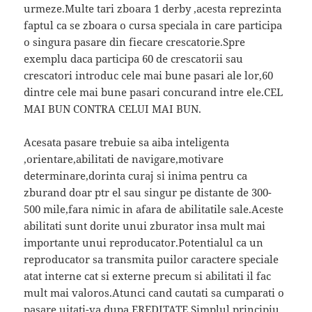
urmeze.Multe tari zboara 1 derby ,acesta reprezinta
faptul ca se zboara o cursa speciala in care participa
o singura pasare din fiecare crescatorie.Spre
exemplu daca participa 60 de crescatorii sau
crescatori introduc cele mai bune pasari ale lor,60
dintre cele mai bune pasari concurand intre ele.CEL
MAI BUN CONTRA CELUI MAI BUN.
Acesata pasare trebuie sa aiba inteligenta
,orientare,abilitati de navigare,motivare
determinare,dorinta curaj si inima pentru ca
zburand doar ptr el sau singur pe distante de 300-
500 mile,fara nimic in afara de abilitatile sale.Aceste
abilitati sunt dorite unui zburator insa mult mai
importante unui reproducator.Potentialul ca un
reproducator sa transmita puilor caractere speciale
atat interne cat si externe precum si abilitati il fac
mult mai valoros.Atunci cand cautati sa cumparati o
pasare uitati-va dupa EREDITATE.Simplul principiu