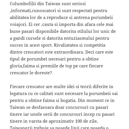
Columbofilii din Taiwan sunt seriosi
,informati,cunoscatori si sunt respectati pentru
abilitatea lor de a reproduce si antrena porumbeii
voiajori. Ei cer ,cauta si importa din afara cele mai
bune pasari disponibile datorita stilului lor unic de
a gandi cursele si datorita entuziasmului pentru
succes in acest sport. Rivaliatatea si competitia
dintre crescatori este extraordinara. Deci care este
tipul de porumbei necesari pentru a obtine
gloria,faima si premiile de top pe care fiecare
crescator le doreste?
Fiecare crescator are multe idei si teorii diferite in
legatura cu ce calitati sunt necesare la porumbeii sai
pentru a obtine faima si bogatia. Din moment ce in
Taiwan se desfasoara doar concursuri cu pasari
tinere iar unele serii de concursuri incep cu pasari
tinere in varsta de aproximativ 100 de zile,
Taiwanezii trebuie sa posede linii care poseda o