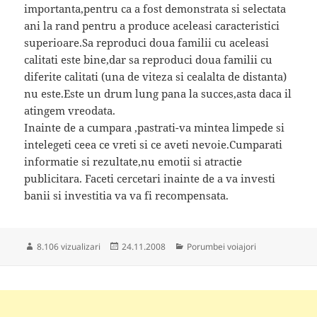
importanta,pentru ca a fost demonstrata si selectata
ani la rand pentru a produce aceleasi caracteristici
superioare.Sa reproduci doua familii cu aceleasi
calitati este bine,dar sa reproduci doua familii cu
diferite calitati (una de viteza si cealalta de distanta)
nu este.Este un drum lung pana la succes,asta daca il
atingem vreodata.
Inainte de a cumpara ,pastrati-va mintea limpede si
intelegeti ceea ce vreti si ce aveti nevoie.Cumparati
informatie si rezultate,nu emotii si atractie
publicitara. Faceti cercetari inainte de a va investi
banii si investitia va va fi recompensata.
Publicat
Categorii
8.106 vizualizari
24.11.2008
Porumbei voiajori
pe