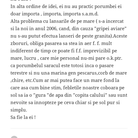
In alta ordine de idei, ei nu au practic porumbei ei
doar importa , importa, importa s.a.m.d.
Alta problema cu lansarile de pe mare ( s-a incercat
si la noi in anul 2006, cand, din cauza ”gripei aviare”
nu s-au putut efectua lanseri de peste granita).Aceste
zboruri, obliga pasarea sa stea in aer f. f. mult
indiferent de timp ce poate fi f.f. imprevizibil pe
mare, lucru , care mie personal nu-mi pare o.k.ptr.
ca porumbelul saracul este totosi inca o pasare
terestre si nu una marina gen pescarus,corb de mare
,chire, etc.Cum ar mai putea face un mare fond la
care asa cum bine stim, febletile noastre coboara pe
sol sa ia o ”gura ”de apa din ”copita calului” sau sunt
nevoite sa innopteze pe ceva chiar si pe sol pur si
simplu.
Sa fie la ei !