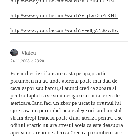
http://www.youtube.com/watch?v=CYibLTRP1S0
http://www.youtube.com/watch?v=jIwk5oFrKHU
http://www.youtube.com/watch?v=eBgZ7L8swBw
Vlaicu
spune:
24.11.2008 la 23:20
Este o chestie si lansarea asta pe apa,practic
porumbeii nu au unde ateriza,(poate mai dau de
ceva vapor sau barca),si atunci cred ca zboara si
pentru faptul ca se simt nesiguri si cauta teren de
aterizare.Cand faci un zbor pe uscat in drumul lui
spre casa un porumbel poate alege oricand un stol
strain drept fratie,si poate chiar ateriza pentru a se
odihni.Practic nu are stresul acela ca este deasupra
apei si nu are unde ateriza.Cred ca porumbeii care