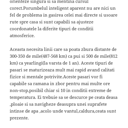
orienteze singura si sa mentina cursul
corect.Porumbelul inteligent aparent nu are nici un
fel de problema in gasirea celei mai directe si usoare
rute spre casa si sunt capabili sa ajusteze
coordonatele la diferite tipuri de conditii
atmosferice.
Aceasta necesita linii care sa poata zbura distante de
300-350 de mile(487-568 km) ca pui si 500 de mile(812
km) ca yearlingi(la varsta de 1 an). Aceste tipuri de
pasari se maturizeaza mult mai rapid avand calitati
fizice si mentale potrivite.Aceste pasari vor fi
capabile sa ramana in zbor pentru mai multe ore
non-stop,posibil chiar si 10 in conditii extreme de
temperatura. Ei trebuie sa se descurce pe ceata deasa
,ploaie si sa navigheze deasupra unei suprafete
intinse de apa ,acolo unde vantul,caldura,ceata sunt
prezente.