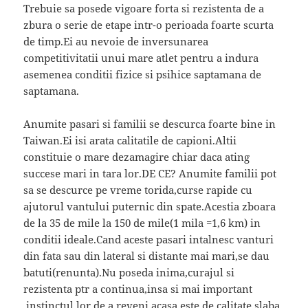
Trebuie sa posede vigoare forta si rezistenta de a
zbura o serie de etape intr-o perioada foarte scurta
de timp.Ei au nevoie de inversunarea
competitivitatii unui mare atlet pentru a indura
asemenea conditii fizice si psihice saptamana de
saptamana.
Anumite pasari si familii se descurca foarte bine in
Taiwan.Ei isi arata calitatile de capioni.Altii
constituie o mare dezamagire chiar daca ating
succese mari in tara lor.DE CE? Anumite familii pot
sa se descurce pe vreme torida,curse rapide cu
ajutorul vantului puternic din spate.Acestia zboara
de la 35 de mile la 150 de mile(1 mila =1,6 km) in
conditii ideale.Cand aceste pasari intalnesc vanturi
din fata sau din lateral si distante mai mari,se dau
batuti(renunta).Nu poseda inima,curajul si
rezistenta ptr a continua,insa si mai important
,instinctul lor de a reveni acasa este de calitate slaba