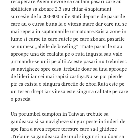
recuperare.Avem nevoie sa cautam pasari care au
abilitatea sa zboare 2,3 sau chiar 4 saptamani
succesiv de la 200-300 mile.Stati departe de pasarile
care au o cursa buna la o viteza mare dar care nu se
mai repeta in saptamanile urmatoare.Exista zone in
lume si curse in care rutele pe care zboara pasarile
se numesc „aleile de bowling” .Toate pasarile stau
aproape una de cealalta pe o ruta ingusta sau vale
,urmandu-se unii pe altii.Aceste pasari nu trebuiesc
sa navigheze spre casa ,trebuie doar sa tina aproape
de lideri iar cei mai rapizi castiga.Nu se pot pierde
ptr ca exista o singura directie de zbor.Ruta este pe
un teren drept iar viteza este singura calitate pe care
o poseda.
Un porumbel campion in Taiwan trebuie sa
gandeasca si sa navigheze singur peste intinderi de
ape fara a avea repere terestre care sa-l ghideze
.Trebuie sa gandeasca de unul singur si nu doar sa