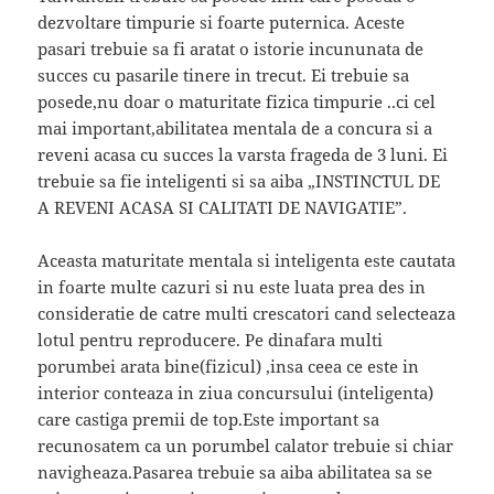
dezvoltare timpurie si foarte puternica. Aceste
pasari trebuie sa fi aratat o istorie incununata de
succes cu pasarile tinere in trecut. Ei trebuie sa
posede,nu doar o maturitate fizica timpurie ..ci cel
mai important,abilitatea mentala de a concura si a
reveni acasa cu succes la varsta frageda de 3 luni. Ei
trebuie sa fie inteligenti si sa aiba „INSTINCTUL DE
A REVENI ACASA SI CALITATI DE NAVIGATIE”.
Aceasta maturitate mentala si inteligenta este cautata
in foarte multe cazuri si nu este luata prea des in
consideratie de catre multi crescatori cand selecteaza
lotul pentru reproducere. Pe dinafara multi
porumbei arata bine(fizicul) ,insa ceea ce este in
interior conteaza in ziua concursului (inteligenta)
care castiga premii de top.Este important sa
recunosatem ca un porumbel calator trebuie si chiar
navigheaza.Pasarea trebuie sa aiba abilitatea sa se