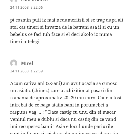
24.11.2008 la 22:06
pt cosmin puii iz mai nedumeritzii si se trag dupa alt
stol cas tineri si invatza de la batrani asa ii si cu un
bebelus ce faci tuh face si el deci akolo iz numa
tineri intelegi
Mirel
spune:
24.11.2008 la 22:59
Acum cativa ani (2-3ani) am avut ocazia sa cunosc
un asiatic (chinez) care a achizitionat pasari din
romania de aproximativ 20 -30 mii euro. Cand a fost
intrebat de ce baga atatia bani in porumebei a
raspuns vag … : ” Daca castig cu unu din ei macar
venitul meu e dublu si daca nu castig din ce vand
imi recuperez banii” Asia e locul unde pariurile
sunt in floare si cei de acolo nu investesc daca stiu