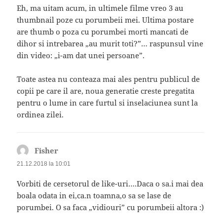
Eh, ma uitam acum, in ultimele filme vreo 3 au
thumbnail poze cu porumbeii mei. Ultima postare
are thumb o poza cu porumbei morti mancati de
dihor si intrebarea „au murit toti?”… raspunsul vine
din video: „i-am dat unei persoane”.
Toate astea nu conteaza mai ales pentru publicul de
copii pe care il are, noua generatie creste pregatita
pentru o lume in care furtul si inselaciunea sunt la
ordinea zilei.
Fisher
spune:
21.12.2018 la 10:01
Vorbiti de cersetorul de like-uri….Daca o sa.i mai dea
boala odata in ei,ca.n toamna,o sa se lase de
porumbei. O sa faca „vidiouri” cu porumbeii altora :)