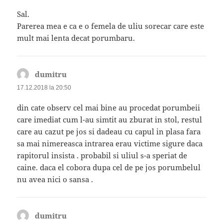
Sal.
Parerea mea e ca e o femela de uliu sorecar care este
mult mai lenta decat porumbaru.
dumitru
spune:
17.12.2018 la 20:50
din cate observ cel mai bine au procedat porumbeii
care imediat cum l-au simtit au zburat in stol, restul
care au cazut pe jos si dadeau cu capul in plasa fara
sa mai nimereasca intrarea erau victime sigure daca
rapitorul insista . probabil si uliul s-a speriat de
caine. daca el cobora dupa cel de pe jos porumbelul
nu avea nici o sansa .
dumitru
spune: