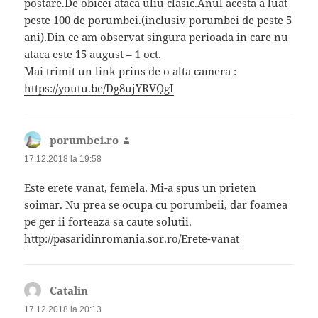
postare.De obicei ataca uliu clasic.Anul acesta a luat
peste 100 de porumbei.(inclusiv porumbei de peste 5
ani).Din ce am observat singura perioada in care nu
ataca este 15 august – 1 oct.
Mai trimit un link prins de o alta camera :
https://youtu.be/Dg8ujYRVQgI
porumbei.ro
spune:
17.12.2018 la 19:58
Este erete vanat, femela. Mi-a spus un prieten
soimar. Nu prea se ocupa cu porumbeii, dar foamea
pe ger ii forteaza sa caute solutii.
http://pasaridinromania.sor.ro/Erete-vanat
Catalin
spune:
17.12.2018 la 20:13