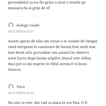
porumbelul sa nu fie prins a avut o reactie pe
masaura.Sa ai grije de el!
bologa vasile
spune:
18.12.2018 la 12:17
Acestă specie de uliu am văzut-o în zonele de câmpie
când mergeam la vanătoare de fazani.Este mult mai
lent decât uliu porumbar sau şoimul.Se observă
acest lucru după bătaia aripilor.Atacul este slăbuţ
dacă pot să mă exprim în felul acesta.O zi bună
tuturor.
Nicu
spune:
18.12.2018 la 15:14
Nu stiu ce este, dar vad ca ataca la ora fixa. O fi