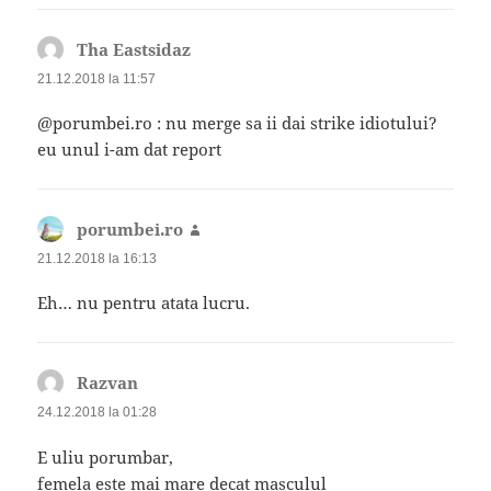
Tha Eastsidaz
spune:
21.12.2018 la 11:57
@porumbei.ro : nu merge sa ii dai strike idiotului?
eu unul i-am dat report
porumbei.ro
spune:
21.12.2018 la 16:13
Eh… nu pentru atata lucru.
Razvan
spune:
24.12.2018 la 01:28
E uliu porumbar,
femela este mai mare decat masculul