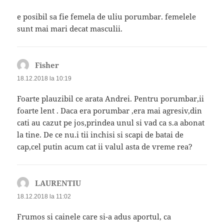
e posibil sa fie femela de uliu porumbar. femelele
sunt mai mari decat masculii.
Fisher
spune:
18.12.2018 la 10:19
Foarte plauzibil ce arata Andrei. Pentru porumbar,ii
foarte lent . Daca era porumbar ,era mai agresiv,din
cati au cazut pe jos,prindea unul si vad ca s.a abonat
la tine. De ce nu.i tii inchisi si scapi de batai de
cap,cel putin acum cat ii valul asta de vreme rea?
LAURENTIU
spune:
18.12.2018 la 11:02
Frumos si cainele care si-a adus aportul, ca