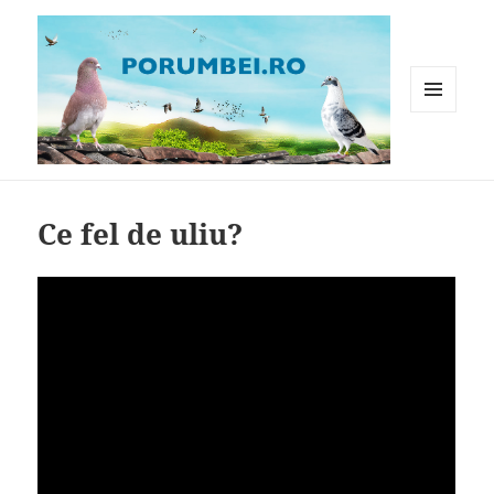
MENIU
ȘI
WIDGET-
Porumbei.ro
URI
Ce fel de uliu?