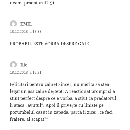
neamt pradatorul? ;))
EMIL
spune:
18.12.2018 la 17:33
PROBABIL ESTE VORBA DESPRE GAIE.
Ilie
spune:
18.12.2018 la 19:21
Felicitari pentru caine! Sincer, nu merita sa stea
legat un asa caine deștept! A reactionat prompt si a
stiut perfect despre ce e vorba, a stiut ca pradatorul
ii ataca „avutul”. Apoi il privește cu liniste pe
porumbelul cazut in zapada, parca ii zice: „ce faci
fraiere, ai scapat?”