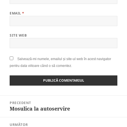
EMAIL
*
SITE WEB
Salvează-mi numele, emailul și site-ul web în acest navigator
pentru data viitoare când o să comentez.
Navigare
PRECEDENT
în
Mosulica la autoservire
Articolul
articole
anterior:
URMĂTOR