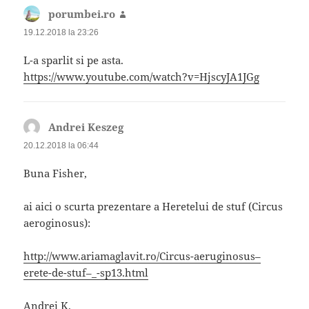
porumbei.ro
spune:
19.12.2018 la 23:26
L-a sparlit si pe asta.
https://www.youtube.com/watch?v=HjscyJA1JGg
Andrei Keszeg
spune:
20.12.2018 la 06:44
Buna Fisher,
ai aici o scurta prezentare a Heretelui de stuf (Circus
aeroginosus):
http://www.ariamaglavit.ro/Circus-aeruginosus–
erete-de-stuf–_-sp13.html
Andrei K.