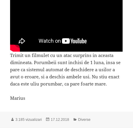
Trimit un filmulet cu un atac surprins in aceasta
dimineata. Porumbeii sunt inchisi de 1 luna, insa se
pare ca sistemul automat de deschidere a usilor a
avut o eroare, si a deschis ambele usi. Nu stiu exact
daca este uliu porumbar, ca pare foarte mare.
Marius
Publicat
Categorii
3.185 vizualizari
17.12.2018
Diverse
pe