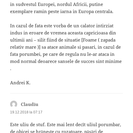
in sudvestul Europei, nordul Africii, putine
exemplare ramin peste iarna in Europa centrala.
In cazul de fata este vorba de un calator intirziat
indus in eroare de vremea aceasta capricioasa din
ultimii ani – silit fiind de situatie [Foame ( zapada
relativ mare )] sa atace animale si pasari, in cazul de
fata porumbei, pe care de regula nu le-ar ataca in
mod normal deoarece sansele de succes sint minime
.
Andrei K.
Claudiu
spune:
19.12.2018 la 07:17
Este uliu de stuf. Este mai lent decît uliul porumbar,
de obicei se hrănește cu rozatoare, păsări de