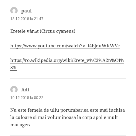
paul
spune:
18.12.2018 la 21:47
Eretele vânăt (Circus cyaneus)
https://www.youtube.com/watch?v=t4EJduWKWVc
https://ro.wikipedia.org/wiki/Erete_v%C3%A2n%C4%
83t
Adi
spune:
19.12.2018 la 00:22
Nu este femela de uliu porumbar,ea este mai inchisa
la culoare si mai voluminoasa la corp apoi e mult
mai agera….