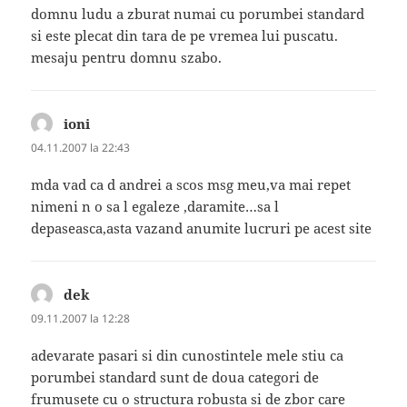
domnu ludu a zburat numai cu porumbei standard
si este plecat din tara de pe vremea lui puscatu.
mesaju pentru domnu szabo.
ioni
spune:
04.11.2007 la 22:43
mda vad ca d andrei a scos msg meu,va mai repet
nimeni n o sa l egaleze ,daramite…sa l
depaseasca,asta vazand anumite lucruri pe acest site
dek
spune:
09.11.2007 la 12:28
adevarate pasari si din cunostintele mele stiu ca
porumbei standard sunt de doua categori de
frumusete cu o structura robusta si de zbor care