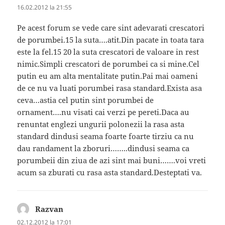
16.02.2012 la 21:55
Pe acest forum se vede care sint adevarati crescatori
de porumbei.15 la suta….atit.Din pacate in toata tara
este la fel.15 20 la suta crescatori de valoare in rest
nimic.Simpli crescatori de porumbei ca si mine.Cel
putin eu am alta mentalitate putin.Pai mai oameni
de ce nu va luati porumbei rasa standard.Exista asa
ceva…astia cel putin sint porumbei de
ornament….nu visati cai verzi pe pereti.Daca au
renuntat englezi ungurii polonezii la rasa asta
standard dindusi seama foarte foarte tirziu ca nu
dau randament la zboruri……..dindusi seama ca
porumbeii din ziua de azi sint mai buni…….voi vreti
acum sa zburati cu rasa asta standard.Desteptati va.
Razvan
spune:
02.12.2012 la 17:01