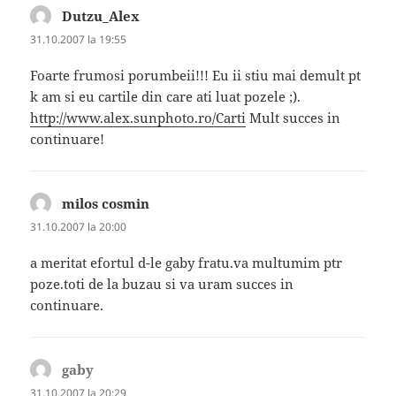
Dutzu_Alex
spune:
31.10.2007 la 19:55
Foarte frumosi porumbeii!!! Eu ii stiu mai demult pt
k am si eu cartile din care ati luat pozele ;).
http://www.alex.sunphoto.ro/Carti
Mult succes in
continuare!
milos cosmin
spune:
31.10.2007 la 20:00
a meritat efortul d-le gaby fratu.va multumim ptr
poze.toti de la buzau si va uram succes in
continuare.
gaby
spune:
31.10.2007 la 20:29