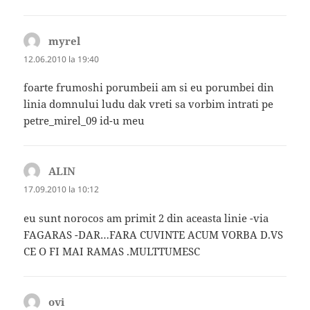
myrel
spune:
12.06.2010 la 19:40
foarte frumoshi porumbeii am si eu porumbei din
linia domnului ludu dak vreti sa vorbim intrati pe
petre_mirel_09 id-u meu
ALIN
spune:
17.09.2010 la 10:12
eu sunt norocos am primit 2 din aceasta linie -via
FAGARAS -DAR…FARA CUVINTE ACUM VORBA D.VS
CE O FI MAI RAMAS .MULTTUMESC
ovi
spune: