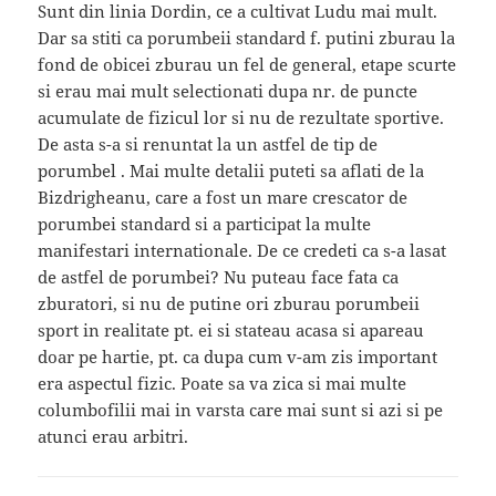
Sunt din linia Dordin, ce a cultivat Ludu mai mult.
Dar sa stiti ca porumbeii standard f. putini zburau la
fond de obicei zburau un fel de general, etape scurte
si erau mai mult selectionati dupa nr. de puncte
acumulate de fizicul lor si nu de rezultate sportive.
De asta s-a si renuntat la un astfel de tip de
porumbel . Mai multe detalii puteti sa aflati de la
Bizdrigheanu, care a fost un mare crescator de
porumbei standard si a participat la multe
manifestari internationale. De ce credeti ca s-a lasat
de astfel de porumbei? Nu puteau face fata ca
zburatori, si nu de putine ori zburau porumbeii
sport in realitate pt. ei si stateau acasa si apareau
doar pe hartie, pt. ca dupa cum v-am zis important
era aspectul fizic. Poate sa va zica si mai multe
columbofilii mai in varsta care mai sunt si azi si pe
atunci erau arbitri.