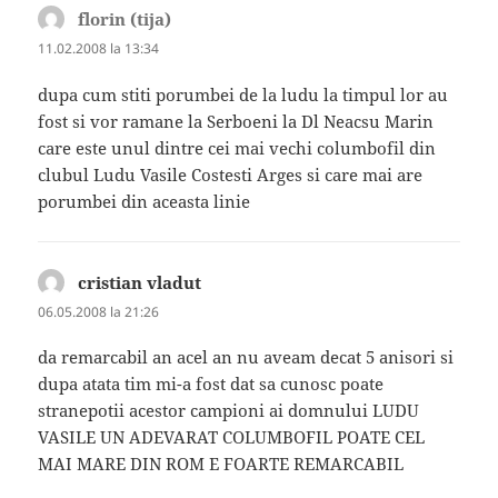
florin (tija)
spune:
11.02.2008 la 13:34
dupa cum stiti porumbei de la ludu la timpul lor au
fost si vor ramane la Serboeni la Dl Neacsu Marin
care este unul dintre cei mai vechi columbofil din
clubul Ludu Vasile Costesti Arges si care mai are
porumbei din aceasta linie
cristian vladut
spune:
06.05.2008 la 21:26
da remarcabil an acel an nu aveam decat 5 anisori si
dupa atata tim mi-a fost dat sa cunosc poate
stranepotii acestor campioni ai domnului LUDU
VASILE UN ADEVARAT COLUMBOFIL POATE CEL
MAI MARE DIN ROM E FOARTE REMARCABIL