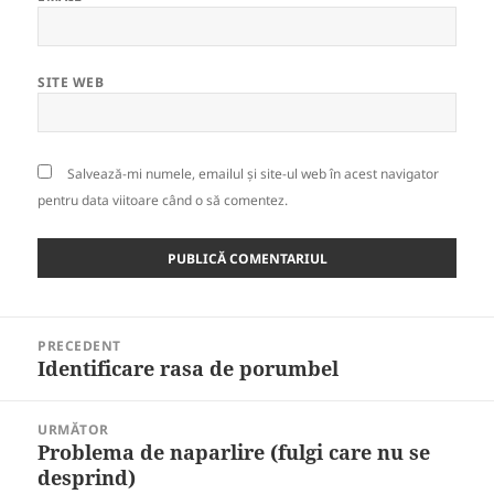
SITE WEB
Salvează-mi numele, emailul și site-ul web în acest navigator
pentru data viitoare când o să comentez.
Navigare
PRECEDENT
în
Identificare rasa de porumbel
Articolul
articole
anterior:
URMĂTOR
Problema de naparlire (fulgi care nu se
Articolul
desprind)
următor: