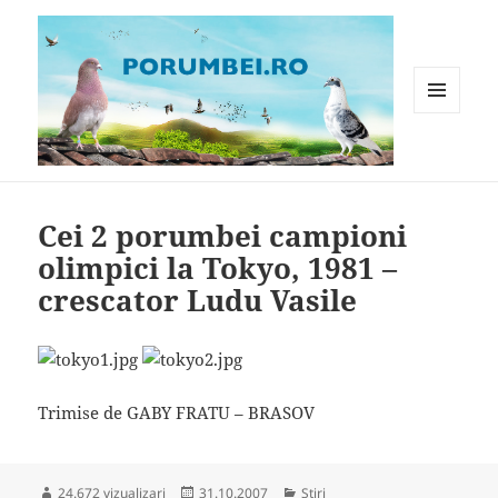
MENIU
ȘI
WIDGET-
Porumbei.ro
URI
Cei 2 porumbei campioni
olimpici la Tokyo, 1981 –
crescator Ludu Vasile
Trimise de GABY FRATU – BRASOV
Publicat
Categorii
24.672 vizualizari
31.10.2007
Stiri