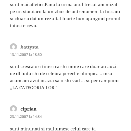
sunt mai atletici.Pana la urma anul trecut am mizat
pe un standard la un zbor de antrenament la focsani
si chiar a dat un rezultat foarte bun ajungind primul
totusi e ceva.
battysta
spune:
13.11.2007 la 18:50
sunt crescatori tineri ca shi mine care doar au auzit
de dl ludu shi de celebra pereche olimpica .. insa
acum am avut ocazia sa ii shi vad … super campioni
,,LA CATEGORIA LOR ”
ciprian
spune:
23.11.2007 la 14:34
sunt minunati si multumesc celui care ia