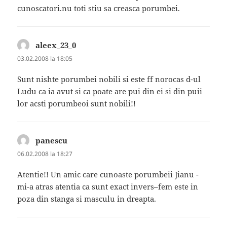
cunoscatori.nu toti stiu sa creasca porumbei.
aleex_23_0
spune:
03.02.2008 la 18:05
Sunt nishte porumbei nobili si este ff norocas d-ul
Ludu ca ia avut si ca poate are pui din ei si din puii
lor acsti porumbeoi sunt nobili!!
panescu
spune:
06.02.2008 la 18:27
Atentie!! Un amic care cunoaste porumbeii Jianu -
mi-a atras atentia ca sunt exact invers–fem este in
poza din stanga si masculu in dreapta.