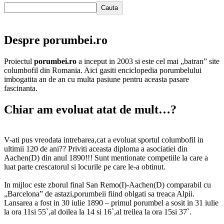
Cauta
Despre porumbei.ro
Proiectul
porumbei.ro
a inceput in 2003 si este cel mai „batran” site
columbofil din Romania. Aici gasiti enciclopedia porumbelului
imbogatita an de an cu multa pasiune pentru aceasta pasare
fascinanta.
Chiar am evoluat atat de mult…?
V-ati pus vreodata intrebarea,cat a evoluat sportul columbofil in
ultimii 120 de ani?? Priviti aceasta diploma a asociatiei din
Aachen(D) din anul 1890!!! Sunt mentionate competiile la care a
luat parte crescatorul si locurile pe care le-a obtinut.
In mijloc este zborul final San Remo(I)-Aachen(D) comparabil cu
„Barcelona” de astazi,porumbeii fiind oblgati sa treaca Alpii.
Lansarea a fost in 30 iulie 1890 – primul porumbel a sosit in 31 iulie
la ora 11si 55`,al doilea la 14 si 16`,al treilea la ora 15si 37`.