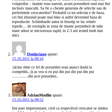
voiajorilor – inainte erau narosii, acum porumbeii sunt mai fini
inclusiv masculii. Sa fie o chestie generata de selectie sau de
preferintele crescatorilor? Probabil ca tot selectia e de baza,
cei fini zburand poate mai bine si astfel devenind baza de
reproductie. Schimbarile astea in fenotip se fac relativ
repede… de exemplu in zona de munte porumbeii de talie
mare adusi se micsoreaza rapid, in 2-3 ani iesind mult mai
mici.
Donluciano
spune:
15.10.2011 la 08:16
:))cine shtie ce fel de porumbei erau atunci dushi la
competitii..:)) as vea si eu pui din pui din pui din pui
…………din acei porumbei..
AdrianMadlin
spune:
15.10.2011 la 08:52
Imi pare impresionant, cred ca respectivul crescator se simtea