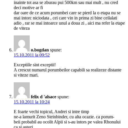
inainte tot asa se zburau pui 500km sau mai mult , nu cred
deci motive ar fi
dar oare de ce acum porumbei care se pierd la o etapa nu se
mai intorc niciodata , cei care vin in prima zi bine ceilalati
adio , rar se mai intoarce unul a doua zi , aici ma refer la etape
de viteza
o.bogdan
spune:
15.10.2011 la 09:52
Exceptiile sint exceptii!
A crescut numarul porumbeilor capabili sa realizeze distante
si viteze mari.
felix d 'alsace
spune:
15.10.2011 la 10:24
E foarte vechi topicul, Andrei si intre timp
ne-a lamurit Zeno Steinbinder, cu alta ocazie. ca porum-
beii probabil au ocolit Alpii si s-au intors pe valea Rhonului
ca si astazi.