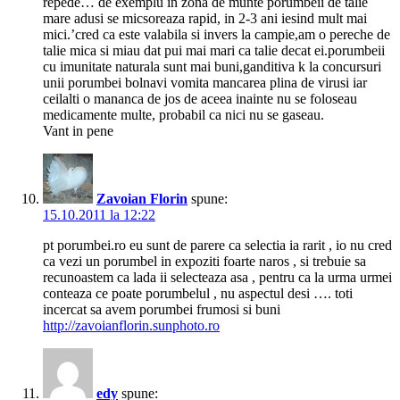
repede… de exemplu in zona de munte porumbeii de talie
mare adusi se micsoreaza rapid, in 2-3 ani iesind mult mai
mici.’cred ca este valabila si invers la campie,am o pereche de
talie mica si miau dat pui mai mari ca talie decat ei.porumbeii
cu imunitate naturala sunt mai buni,ganditiva k la concursuri
unii porumbei bolnavi vomita mancarea plina de virusi iar
ceilalti o mananca de jos de aceea inainte nu se foloseau
medicamente multe, probabil ca nici nu se gaseau.
Vant in pene
Zavoian Florin
spune:
15.10.2011 la 12:22
pt porumbei.ro eu sunt de parere ca selectia ia rarit , io nu cred
ca vezi un porumbel in expoziti foarte naros , si trebuie sa
recunoastem ca lada ii selecteaza asa , pentru ca la urma urmei
conteaza ce poate porumbelul , nu aspectul desi …. toti
incercat sa avem porumbei frumosi si buni
http://zavoianflorin.sunphoto.ro
edy
spune: