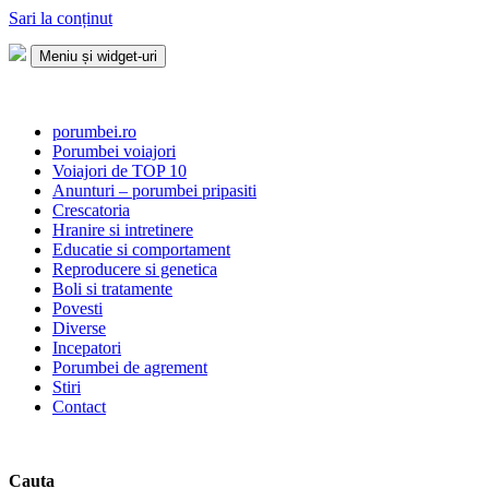
Sari la conținut
Meniu și widget-uri
Porumbei.ro
Enciclopedia porumbelului
porumbei.ro
Porumbei voiajori
Voiajori de TOP 10
Anunturi – porumbei pripasiti
Crescatoria
Hranire si intretinere
Educatie si comportament
Reproducere si genetica
Boli si tratamente
Povesti
Diverse
Incepatori
Porumbei de agrement
Stiri
Contact
Cauta