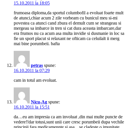
15.10.2011 la 18:05
frumoasa diploma,da sportul columbofil a evoluat foarte mult
de atunci,chiar acum 2 zile vorbeam cu bunicul meu si-mi
povestea ca atunci cand zbura el demult cum se strangeau si
mergeau sa imbarce in tren si cat dura aceasta imbarcare,dar
era frumos nu ca acum asa multa invidie si dusmanie in loc sa
fie un sport placut si relaxant ne ofticam ca celuilalt ii merg
mai bine porumbeii. bafta
petras
spune:
16.10.2011 la 07:29
cam in totul am evoluat.
Nicu-Ag
spune:
16.10.2011 la 15:51
da…eu am impresia ca am involuat ,din mai multe puncte de
vedere!!dar totusi,sunt unii care cresc porumbeii dupa vechile
principii,fara medicamennte si asa…se cladeste o imunitate