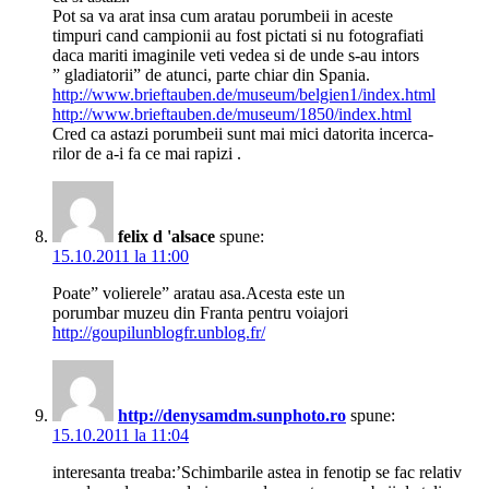
Pot sa va arat insa cum aratau porumbeii in aceste
timpuri cand campionii au fost pictati si nu fotografiati
daca mariti imaginile veti vedea si de unde s-au intors
” gladiatorii” de atunci, parte chiar din Spania.
http://www.brieftauben.de/museum/belgien1/index.html
http://www.brieftauben.de/museum/1850/index.html
Cred ca astazi porumbeii sunt mai mici datorita incerca-
rilor de a-i fa ce mai rapizi .
felix d 'alsace
spune:
15.10.2011 la 11:00
Poate” volierele” aratau asa.Acesta este un
porumbar muzeu din Franta pentru voiajori
http://goupilunblogfr.unblog.fr/
http://denysamdm.sunphoto.ro
spune:
15.10.2011 la 11:04
interesanta treaba:’Schimbarile astea in fenotip se fac relativ