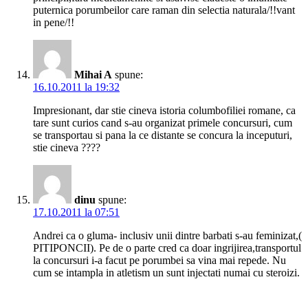
puternica porumbeilor care raman din selectia naturala/!!vant
in pene/!!
Mihai A
spune:
16.10.2011 la 19:32
Impresionant, dar stie cineva istoria columbofiliei romane, ca
tare sunt curios cand s-au organizat primele concursuri, cum
se transportau si pana la ce distante se concura la inceputuri,
stie cineva ????
dinu
spune:
17.10.2011 la 07:51
Andrei ca o gluma- inclusiv unii dintre barbati s-au feminizat,(
PITIPONCII). Pe de o parte cred ca doar ingrijirea,transportul
la concursuri i-a facut pe porumbei sa vina mai repede. Nu
cum se intampla in atletism un sunt injectati numai cu steroizi.