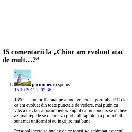
15 comentarii la „Chiar am evoluat atat
de mult…?”
porumbei.ro
spune:
15.10.2011 la 07:36
1890… cum or fi aratat pe atunci volierele, porumbeii? E clar
ca am evoluat din toate punctele de vedere, mai putin cu
viteza de zbor a porumbeilor. Faptul ca un concurs se incheie
azi mai repede se datoreaza probabil faptului ca porumbeii
sunt mai uniformi si au ingrijire mai buna.
Personal incerc sa inteleg de ce totusi s-a schimbat aspectul