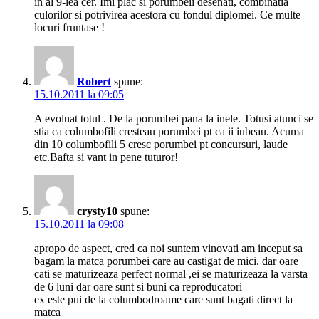
in al 9-lea cer. Imi plac si porumbeii desenati, combinatia
culorilor si potrivirea acestora cu fondul diplomei. Ce multe
locuri fruntase !
Robert
spune:
15.10.2011 la 09:05
A evoluat totul . De la porumbei pana la inele. Totusi atunci se
stia ca columbofili cresteau porumbei pt ca ii iubeau. Acuma
din 10 columbofili 5 cresc porumbei pt concursuri, laude
etc.Bafta si vant in pene tuturor!
crysty10
spune:
15.10.2011 la 09:08
apropo de aspect, cred ca noi suntem vinovati am inceput sa
bagam la matca porumbei care au castigat de mici. dar oare
cati se maturizeaza perfect normal ,ei se maturizeaza la varsta
de 6 luni dar oare sunt si buni ca reproducatori
ex este pui de la columbodroame care sunt bagati direct la
matca