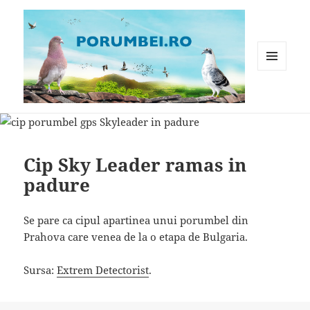
MENIU
ȘI
WIDGET-
Porumbei.ro
URI
Cip Sky Leader ramas in
padure
Se pare ca cipul apartinea unui porumbel din
Prahova care venea de la o etapa de Bulgaria.
Sursa:
Extrem Detectorist
.