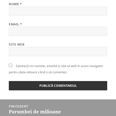
NUME
*
EMAIL
*
SITE WEB
Salvează-mi numele, emailul și site-ul web în acest navigator
pentru data viitoare când o să comentez.
Navigare
PRECEDENT
în
Porumbei de milioane
Articolul
articole