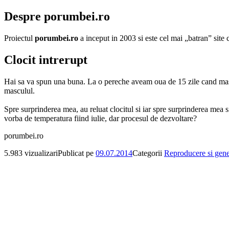
Despre porumbei.ro
Proiectul
porumbei.ro
a inceput in 2003 si este cel mai „batran” sit
Clocit intrerupt
Hai sa va spun una buna. La o pereche aveam oua de 15 zile cand mascul
masculul.
Spre surprinderea mea, au reluat clocitul si iar spre surprinderea mea 
vorba de temperatura fiind iulie, dar procesul de dezvoltare?
porumbei.ro
5.983 vizualizari
Publicat pe
09.07.2014
Categorii
Reproducere si gene