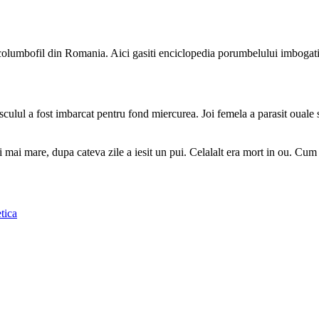
e columbofil din Romania. Aici gasiti enciclopedia porumbelului imbogati
ul a fost imbarcat pentru fond miercurea. Joi femela a parasit ouale si
si mai mare, dupa cateva zile a iesit un pui. Celalalt era mort in ou. C
tica