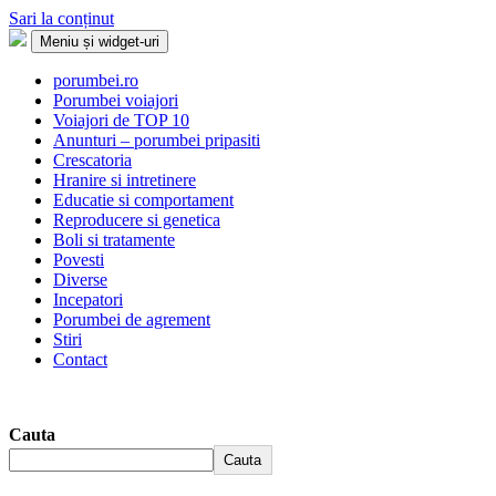
Sari la conținut
Meniu și widget-uri
Porumbei.ro
Enciclopedia porumbelului
porumbei.ro
Porumbei voiajori
Voiajori de TOP 10
Anunturi – porumbei pripasiti
Crescatoria
Hranire si intretinere
Educatie si comportament
Reproducere si genetica
Boli si tratamente
Povesti
Diverse
Incepatori
Porumbei de agrement
Stiri
Contact
Cauta
Cauta