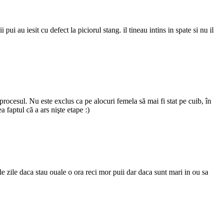
pui au iesit cu defect la piciorul stang. il tineau intins in spate si nu il
rocesul. Nu este exclus ca pe alocuri femela să mai fi stat pe cuib, în
a faptul că a ars nişte etape :)
le zile daca stau ouale o ora reci mor puii dar daca sunt mari in ou sa