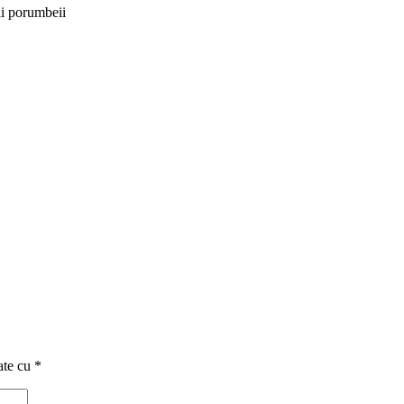
uii porumbeii
ate cu
*