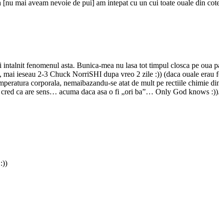
 [nu mai aveam nevoie de pui] am intepat cu un cui toate ouale din cote
 intalnit fenomenul asta. Bunica-mea nu lasa tot timpul closca pe oua pan
, mai ieseau 2-3 Chuck NorriSHI dupa vreo 2 zile :)) (daca ouale erau fec
mperatura corporala, nemaibazandu-se atat de mult pe rectiile chimie di
al, cred ca are sens… acuma daca asa o fi „ori ba”… Only God knows :)).
:))