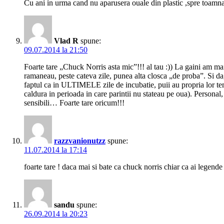
Cu ani in urma cand nu aparusera ouale din plastic ,spre toamna
Vlad R
spune:
09.07.2014 la 21:50
Foarte tare „Chuck Norris asta mic”!!! al tau :)) La gaini am mai
ramaneau, peste cateva zile, punea alta closca „de proba”. Si da
faptul ca in ULTIMELE zile de incubatie, puii au propria lor te
caldura in perioada in care parintii nu stateau pe oua). Person
sensibili… Foarte tare oricum!!!
razzvanionutzz
spune:
11.07.2014 la 17:14
foarte tare ! daca mai si bate ca chuck norris chiar ca ai legende 
sandu
spune:
26.09.2014 la 20:23