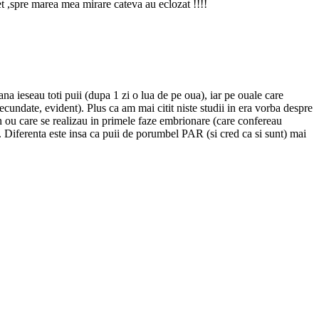
t ,spre marea mea mirare cateva au eclozat !!!!
a ieseau toti puii (dupa 1 zi o lua de pe oua), iar pe ouale care
undate, evident). Plus ca am mai citit niste studii in era vorba despre
n ou care se realizau in primele faze embrionare (care confereau
 Diferenta este insa ca puii de porumbel PAR (si cred ca si sunt) mai