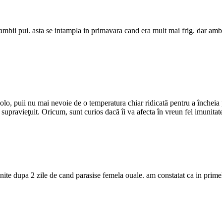
 ambii pui. asta se intampla in primavara cand era mult mai frig. dar ambii 
lo, puii nu mai nevoie de o temperatura chiar ridicată pentru a încheia p
a supravieţuit. Oricum, sunt curios dacă îi va afecta în vreun fel imunitate
cnite dupa 2 zile de cand parasise femela ouale. am constatat ca in prime