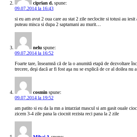
ciprian d.
spune:
09.07.2014 la 16:43
si eu am avut 2 oua care au stat 2 zile neclocite si totusi au iesit
puteau misca si dupa 2 saptamani au murit…
nelu
spune:
09.07.2014 la 16:52
Foarte tare, înseamnă că de la o anumită etapă de dezvoltare înco
trecere, deşi dacă ar fi fost aşa nu se explică de ce al doilea nu 
cosmin
spune:
09.07.2014 la 19:52
am patito si eu da la mn a intarziat mascul si am gasit ouale cio
zicem 3-4 zile pana la ciocnit rezista reci pana la 2 zile
Mihai A
spune: