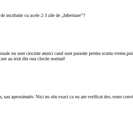
l de incubatie cu acele 2-3 zile de „hibernare”?
ouale nu sunt ciocnite atunci cand sunt parasite pentru scurta vreme,pui
care au iesit din oua clocite normal!
za, sau aproximativ. Nici nu stiu exact ca nu am verificat des, eram conv