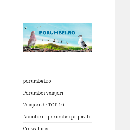
Porumbei.ro
Enciclopedia porumbelului
porumbei.ro
Porumbei voiajori
Voiajori de TOP 10
Anunturi – porumbei pripasiti
Crescatoria