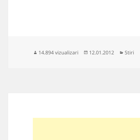
Publicat
Catego
14.894 vizualizari
12.01.2012
Stiri
pe