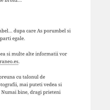
l de bronz…
umbel… dupa care As porumbel si
parti egale.
tea si multe alte informatii vor
raneo.es
.
preuna cu talonul de
otografii, mai puteti vedea si
Numai bine, dragi prieteni