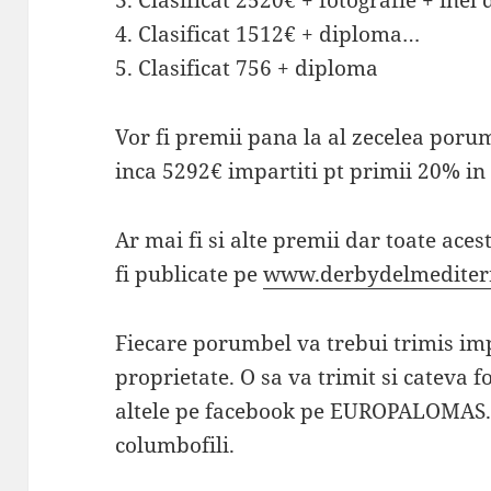
3. Clasificat 2520€ + fotografie + ine
4. Clasificat 1512€ + diploma…
5. Clasificat 756 + diploma
Vor fi premii pana la al zecelea por
inca 5292€ impartiti pt primii 20% in 
Ar mai fi si alte premii dar toate aces
fi publicate pe
www.derbydelmediter
Fiecare porumbel va trebui trimis im
proprietate. O sa va trimit si cateva f
altele pe facebook pe EUROPALOMAS. 
columbofili.