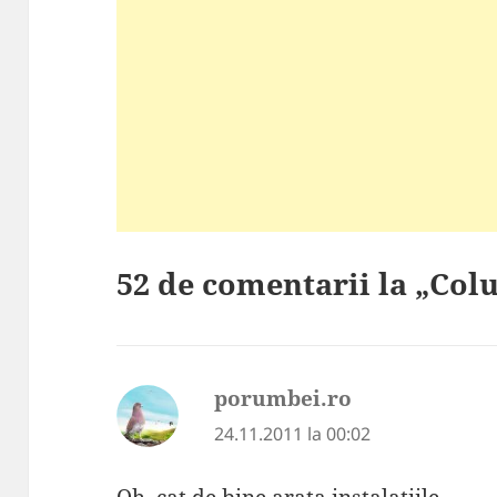
52 de comentarii la „Co
porumbei.ro
spune:
24.11.2011 la 00:02
Oh, cat de bine arata instalatiile…