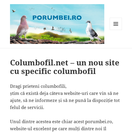
MENIU
ȘI
WIDGET-
Porumbei.ro
URI
Columbofil.net – un nou site
cu specific columbofil
Dragi prieteni columbofili,
știm că există deja câteva website-uri care vin să ne
ajute, să ne informeze și să ne pună la dispoziție tot
felul de servicii.
Unul dintre acestea este chiar acest porumbei.ro,
website-ul excelent pe care mulți dintre noi îl