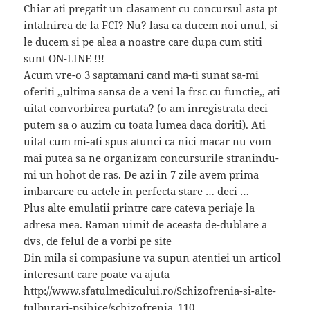
Chiar ati pregatit un clasament cu concursul asta pt
intalnirea de la FCI? Nu? lasa ca ducem noi unul, si
le ducem si pe alea a noastre care dupa cum stiti
sunt ON-LINE !!!
Acum vre-o 3 saptamani cand ma-ti sunat sa-mi
oferiti ,,ultima sansa de a veni la frsc cu functie,, ati
uitat convorbirea purtata? (o am inregistrata deci
putem sa o auzim cu toata lumea daca doriti). Ati
uitat cum mi-ati spus atunci ca nici macar nu vom
mai putea sa ne organizam concursurile stranindu-
mi un hohot de ras. De azi in 7 zile avem prima
imbarcare cu actele in perfecta stare … deci …
Plus alte emulatii printre care cateva periaje la
adresa mea. Raman uimit de aceasta de-dublare a
dvs, de felul de a vorbi pe site
Din mila si compasiune va supun atentiei un articol
interesant care poate va ajuta
http://www.sfatulmedicului.ro/Schizofrenia-si-alte-
tulburari-psihice/schizofrenia_110