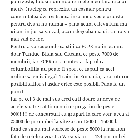
potriveste, folositi din nou numele meu fara nici un
motiv. Inteleg ca reprezint un cosmar pentru
comunitatea dvs restransa insa am o veste proasta
pentru dvs si nu numai – pana acum cateva luni ma
uitam in jos sa va vad, acum degeaba ma uit ca nu va
mai vad de loc.
Pentru a va raspunde sa stiti ca FCPR nu inseamna
doar Tunduc, Bilan sau Olteanu ce peste 7000 de
membrii, iar FCPR nu a contestat faptul ca
columbofilia nu poate fi sport ce faptul ca acel
ordine sa emis ilegal. Traim in Romania, tara tuturor
posibilitatilor si asdar orice este posibil. Pana la un
punct.
Iar pe cei 3 de mai sus cred ca ii doare undeva de
actele voatre cat timp noi ne pregatim de peste
900!!!!!! de concursuri cu grupari in care vom avea si
25000 de porumbei la viteza sau 15000 – 16000 la
fond ca sa nu mai vorbesc de peste 5000 la maraton
fata de celebra voastra Varsovia cu … 124 porumbei.