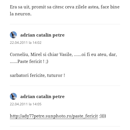
Era sa uit, promit sa citesc ceva zilele astea, face bine
la neuron.
adrian catalin petre
spune:
22.04.2011 la 14:02
Corneliu, Mirel si chiar Vasile, ……oi fi eu ateu, dar,
……Paste fericit ! ;)
sarbatori fericite, tuturor !
adrian catalin petre
spune:
22.04.2011 la 14:05
http://ady77petre.sunphoto.ro/paste_fericit
:))))