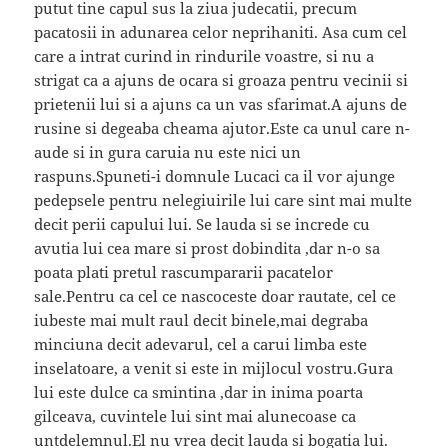
putut tine capul sus la ziua judecatii, precum
pacatosii in adunarea celor neprihaniti. Asa cum cel
care a intrat curind in rindurile voastre, si nu a
strigat ca a ajuns de ocara si groaza pentru vecinii si
prietenii lui si a ajuns ca un vas sfarimat.A ajuns de
rusine si degeaba cheama ajutor.Este ca unul care n-
aude si in gura caruia nu este nici un
raspuns.Spuneti-i domnule Lucaci ca il vor ajunge
pedepsele pentru nelegiuirile lui care sint mai multe
decit perii capului lui. Se lauda si se increde cu
avutia lui cea mare si prost dobindita ,dar n-o sa
poata plati pretul rascumpararii pacatelor
sale.Pentru ca cel ce nascoceste doar rautate, cel ce
iubeste mai mult raul decit binele,mai degraba
minciuna decit adevarul, cel a carui limba este
inselatoare, a venit si este in mijlocul vostru.Gura
lui este dulce ca smintina ,dar in inima poarta
gilceava, cuvintele lui sint mai alunecoase ca
untdelemnul.El nu vrea decit lauda si bogatia lui.