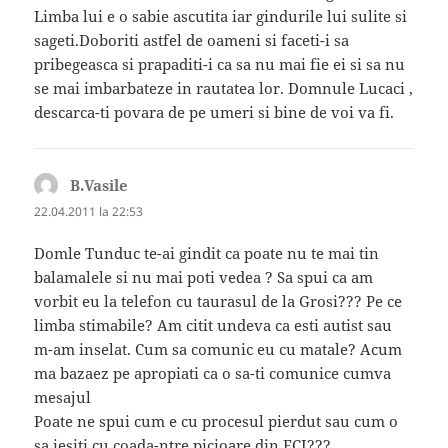
Limba lui e o sabie ascutita iar gindurile lui sulite si
sageti.Doboriti astfel de oameni si faceti-i sa
pribegeasca si prapaditi-i ca sa nu mai fie ei si sa nu
se mai imbarbateze in rautatea lor. Domnule Lucaci ,
descarca-ti povara de pe umeri si bine de voi va fi.
B.Vasile
spune:
22.04.2011 la 22:53
Domle Tunduc te-ai gindit ca poate nu te mai tin
balamalele si nu mai poti vedea ? Sa spui ca am
vorbit eu la telefon cu taurasul de la Grosi??? Pe ce
limba stimabile? Am citit undeva ca esti autist sau
m-am inselat. Cum sa comunic eu cu matale? Acum
ma bazaez pe apropiati ca o sa-ti comunice cumva
mesajul
Poate ne spui cum e cu procesul pierdut sau cum o
sa iesiti cu coada-ntre picioare din FCI???