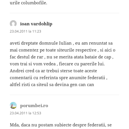
urile columbofile.
ioan vardohlip
spune:
23.04.2011 la 11:23
aveti dreptate domnule Iulian , eu am renuntat sa
mai comentez pe toate siteurile respective , si aici o
fac destul de rar , nu se merita atata bataie de cap ,
vom trai si vom vedea , fiecare cu parerile lui.
Andrei cred ca ar trebui sterse toate aceste
comentarii cu referinta spre anumite federatii ,
altfel risti ca siteul sa devina gen can can
porumbei.ro
spune:
23.04.2011 la 12:53
Mda, daca nu postam subiecte despre federatii, se