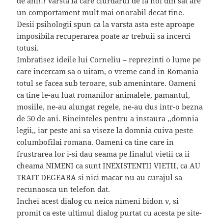
de ani!!! Varsta la care ciurdarul de la noi din sat are
un comportament mult mai onorabil decat tine.
Desii psihologii spun ca la varsta asta este aproape
imposibila recuperarea poate ar trebuii sa incerci
totusi.
Imbratisez ideile lui Corneliu – reprezinti o lume pe
care incercam sa o uitam, o vreme cand in Romania
totul se facea sub teroare, sub amenintare. Oameni
ca tine le-au luat romanilor animalele, pamantul,
mosiile, ne-au alungat regele, ne-au dus intr-o bezna
de 50 de ani. Bineinteles pentru a instaura ,,domnia
legii,, iar peste ani sa viseze la domnia cuiva peste
columbofilai romana. Oameni ca tine care in
frustrarea lor i-si dau seama pe finalul vietii ca ii
cheama NIMENI ca sunt INEXISTENTII VIETII, ca AU
TRAIT DEGEABA si nici macar nu au curajul sa
recunaosca un telefon dat.
Inchei acest dialog cu neica nimeni bidon v, si
promit ca este ultimul dialog purtat cu acesta pe site-