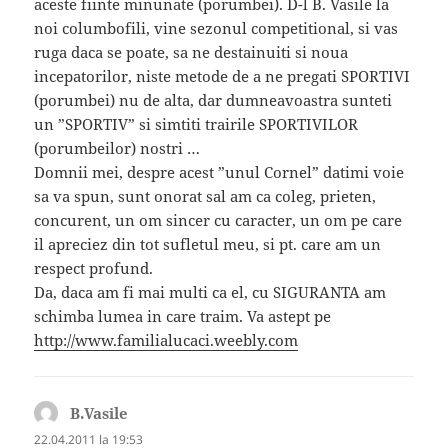
aceste fiinte minunate (porumbei). D-l B. Vasile la
noi columbofili, vine sezonul competitional, si vas
ruga daca se poate, sa ne destainuiti si noua
incepatorilor, niste metode de a ne pregati SPORTIVI
(porumbei) nu de alta, dar dumneavoastra sunteti
un ”SPORTIV” si simtiti trairile SPORTIVILOR
(porumbeilor) nostri …
Domnii mei, despre acest ”unul Cornel” datimi voie
sa va spun, sunt onorat sal am ca coleg, prieten,
concurent, un om sincer cu caracter, un om pe care
il apreciez din tot sufletul meu, si pt. care am un
respect profund.
Da, daca am fi mai multi ca el, cu SIGURANTA am
schimba lumea in care traim. Va astept pe
http://www.familialucaci.weebly.com
B.Vasile
spune:
22.04.2011 la 19:53