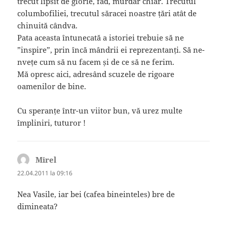
trecut lipsit de glorie, fad, murdar chiar. Trecutul
columbofiliei, trecutul săracei noastre țări atât de
chinuită cândva.
Pata aceasta întunecată a istoriei trebuie să ne
”inspire”, prin încă mândrii ei reprezentanți. Să ne-
nvețe cum să nu facem și de ce să ne ferim.
Mă opresc aici, adresând scuzele de rigoare
oamenilor de bine.
Cu speranțe într-un viitor bun, vă urez multe
împliniri, tuturor !
Mirel
spune:
22.04.2011 la 09:16
Nea Vasile, iar bei (cafea bineinteles) bre de
dimineata?