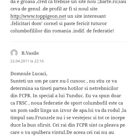
da e groasa ,cred ca trebuie un site nou ;;barfe.ro;sau
ceva de genul .de profil ar fi si noul site
http://www.toppigeon.net
un site interesant
.felicitari dom’ cornel si paste fericit tuturor
columbofililor din romania .indif. de federatie!
B.Vasile
spune:
22.04.2011 la 22:16
Domnule Lucaci,
Sunteti un om pe care nu-l cunosc , nu stiu ce va
determina sa tineti partea hotilor si netrebnicilor
din FCPR. In special a lui Tunduc. Eu va spun doar
ca FRSC , noua federatie de sport columbofil este ca
un pom sadit linga un izvor de apa.Isi va da rodul ,la
timpul sau.Frunzele nu i se vestejesc si tot ce incepe
duce la bun sfirsit. Cei rai din FCPR sint ca pleava pe
care o va spulbera vintul.De aceea cei rai nu au