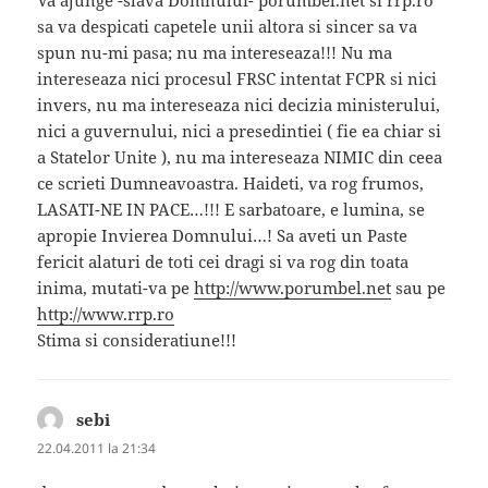
Va ajunge -slava Domnului- porumbel.net si rrp.ro
sa va despicati capetele unii altora si sincer sa va
spun nu-mi pasa; nu ma intereseaza!!! Nu ma
intereseaza nici procesul FRSC intentat FCPR si nici
invers, nu ma intereseaza nici decizia ministerului,
nici a guvernului, nici a presedintiei ( fie ea chiar si
a Statelor Unite ), nu ma intereseaza NIMIC din ceea
ce scrieti Dumneavoastra. Haideti, va rog frumos,
LASATI-NE IN PACE…!!! E sarbatoare, e lumina, se
apropie Invierea Domnului…! Sa aveti un Paste
fericit alaturi de toti cei dragi si va rog din toata
inima, mutati-va pe
http://www.porumbel.net
sau pe
http://www.rrp.ro
Stima si consideratiune!!!
sebi
spune:
22.04.2011 la 21:34