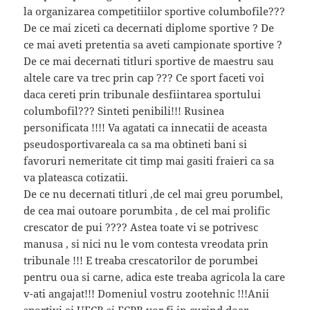
la organizarea competitiilor sportive columbofile???
De ce mai ziceti ca decernati diplome sportive ? De
ce mai aveti pretentia sa aveti campionate sportive ?
De ce mai decernati titluri sportive de maestru sau
altele care va trec prin cap ??? Ce sport faceti voi
daca cereti prin tribunale desfiintarea sportului
columbofil??? Sinteti penibili!!! Rusinea
personificata !!!! Va agatati ca innecatii de aceasta
pseudosportivareala ca sa ma obtineti bani si
favoruri nemeritate cit timp mai gasiti fraieri ca sa
va plateasca cotizatii.
De ce nu decernati titluri ,de cel mai greu porumbel,
de cea mai outoare porumbita , de cel mai prolific
crescator de pui ???? Astea toate vi se potrivesc
manusa , si nici nu le vom contesta vreodata prin
tribunale !!! E treaba crescatorilor de porumbei
pentru oua si carne, adica este treaba agricola la care
v-ati angajat!!! Domeniul vostru zootehnic !!!Anii
sportivi ai UFCR si FCPR vor fi in curind doar