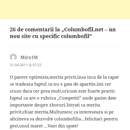
26 de comentarii la „Columbofil.net – un
nou site cu specific columbofil”
M@x1M
spune:
21.04.2011 la 07:22
O parere optimista,merita privit,insa inca de la capat
se tradeaza faptul ca nu e gata de aparitie,imi cer
scuze daca cer prea mult,oricum este foarte practic
faptul ca are o rubrica „Competiti” unde gasim date
importante despre zboruri.Intrati ca merita
privit,chiar merita.Multumesc ca intereseaza si pe
altcineva sa dezvolte columbofilia…felicitari pentru
gest,unul maret …Vant din spate!