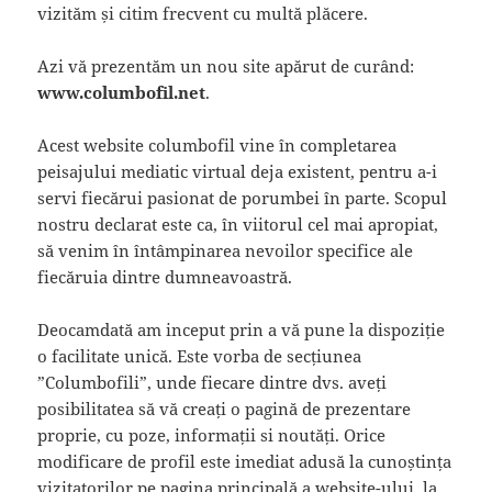
vizităm și citim frecvent cu multă plăcere.
Azi vă prezentăm un nou site apărut de curând:
www.columbofil.net
.
Acest website columbofil vine în completarea
peisajului mediatic virtual deja existent, pentru a-i
servi fiecărui pasionat de porumbei în parte. Scopul
nostru declarat este ca, în viitorul cel mai apropiat,
să venim în întâmpinarea nevoilor specifice ale
fiecăruia dintre dumneavoastră.
Deocamdată am inceput prin a vă pune la dispoziție
o facilitate unică. Este vorba de secțiunea
”Columbofili”, unde fiecare dintre dvs. aveți
posibilitatea să vă creați o pagină de prezentare
proprie, cu poze, informații si noutăți. Orice
modificare de profil este imediat adusă la cunoștința
vizitatorilor pe pagina principală a website-ului, la