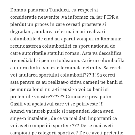
Domnu paduraru Tunducu, cu respect si
consideratie neavenite ,va informez ca, iar FCPR a
pierdut un proces in care cereati prosteste si
degradant, anularea celei mai mari realizari
columbofile de cind au aparut voiajori in Romania:
recunoasterea columbofiliei ca sport national de
catre autoritatile statului roman. Asta va descalifica
iremediabil si pentru totdeauna. Cariera columbofila
a unora dintre voi este terminata definitiv. Sa cereti
voi anularea sportului columbofil???!!! Sa cereti
asta pentru ca au realizat-o citiva oameni pe banii si
pe munca lor si nu a-ti reusit-o voi cu banii si
pretentiile voastre?????? Gunoaie e prea putin.
Gasiti voi apelativul care vi se potriveste !!!
Atunci va intreb public si raspundeti ,daca aveti
singe-n instalatie , de ce va mai dati importanti ca
voi aveti competitii sportive ??? De ce mai aveti
campioni pe categorii sportive? De ce aveti pretentie