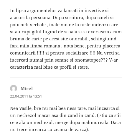
In lipsa argumentelor va lansati in invective si
atacuri la persoana. Dupa scriitura, dupa icneli si
poticneli verbale , toate vin de la niste indivizi care
si-au rupt gitul fugind de scoala si-si exerseaza acum
bruma de carte pe acest site onorabil , schingiuind
fara mila limba romana , nota bene, pentru placerea
comunicarii !!!!! si pentru socializare !!!! Nu vreti sa
incercati numai prin semne si onomatopee??? V-ar
caracteriza mai bine ca profil si stare.
Mirel
spune:
22.04.2011 la 13:51
Nea Vasile, bre nu mai bea ness tare, mai incearca si
un nechezol macar asa din cand in cand. ( stiu ca stii
ce e ala un nechezol, merge dupa mahmureala. Daca
nu trece incearca cu zeama de varza).