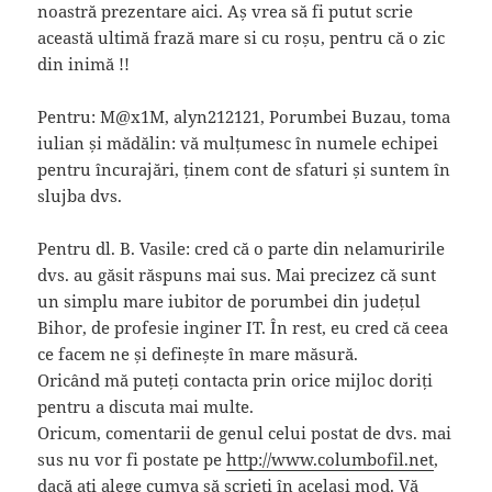
noastră prezentare aici. Aș vrea să fi putut scrie
această ultimă frază mare si cu roșu, pentru că o zic
din inimă !!
Pentru: M@x1M, alyn212121, Porumbei Buzau, toma
iulian și mădălin: vă mulțumesc în numele echipei
pentru încurajări, ținem cont de sfaturi și suntem în
slujba dvs.
Pentru dl. B. Vasile: cred că o parte din nelamuririle
dvs. au găsit răspuns mai sus. Mai precizez că sunt
un simplu mare iubitor de porumbei din județul
Bihor, de profesie inginer IT. În rest, eu cred că ceea
ce facem ne și definește în mare măsură.
Oricând mă puteți contacta prin orice mijloc doriți
pentru a discuta mai multe.
Oricum, comentarii de genul celui postat de dvs. mai
sus nu vor fi postate pe
http://www.columbofil.net
,
dacă ați alege cumva să scrieți în același mod. Vă