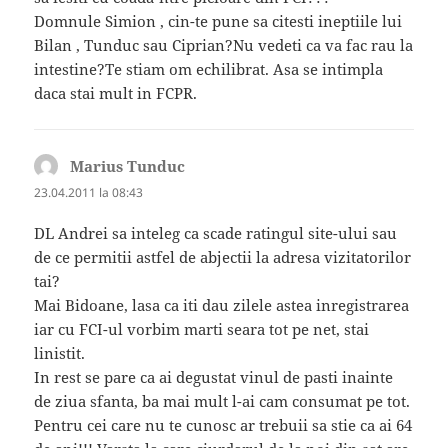
Domnule Simion , cin-te pune sa citesti ineptiile lui
Bilan , Tunduc sau Ciprian?Nu vedeti ca va fac rau la
intestine?Te stiam om echilibrat. Asa se intimpla
daca stai mult in FCPR.
Marius Tunduc
spune:
23.04.2011 la 08:43
DL Andrei sa inteleg ca scade ratingul site-ului sau
de ce permitii astfel de abjectii la adresa vizitatorilor
tai?
Mai Bidoane, lasa ca iti dau zilele astea inregistrarea
iar cu FCI-ul vorbim marti seara tot pe net, stai
linistit.
In rest se pare ca ai degustat vinul de pasti inainte
de ziua sfanta, ba mai mult l-ai cam consumat pe tot.
Pentru cei care nu te cunosc ar trebuii sa stie ca ai 64