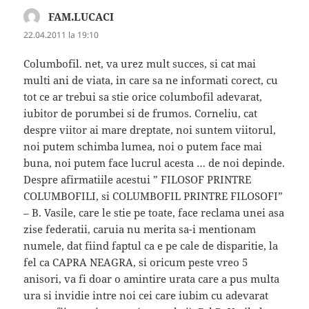
FAM.LUCACI
spune:
22.04.2011 la 19:10
Columbofil. net, va urez mult succes, si cat mai
multi ani de viata, in care sa ne informati corect, cu
tot ce ar trebui sa stie orice columbofil adevarat,
iubitor de porumbei si de frumos. Corneliu, cat
despre viitor ai mare dreptate, noi suntem viitorul,
noi putem schimba lumea, noi o putem face mai
buna, noi putem face lucrul acesta … de noi depinde.
Despre afirmatiile acestui ” FILOSOF PRINTRE
COLUMBOFILI, si COLUMBOFIL PRINTRE FILOSOFI”
– B. Vasile, care le stie pe toate, face reclama unei asa
zise federatii, caruia nu merita sa-i mentionam
numele, dat fiind faptul ca e pe cale de disparitie, la
fel ca CAPRA NEAGRA, si oricum peste vreo 5
anisori, va fi doar o amintire urata care a pus multa
ura si invidie intre noi cei care iubim cu adevarat