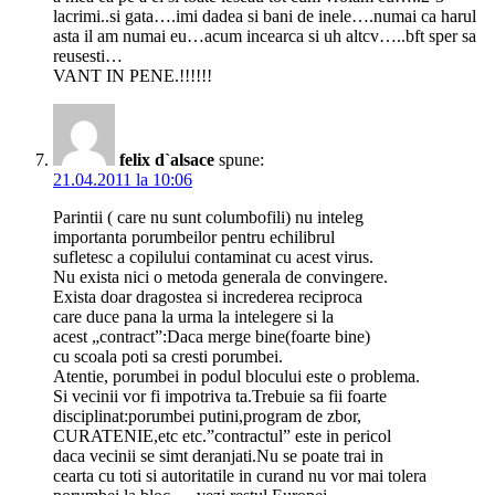
lacrimi..si gata….imi dadea si bani de inele….numai ca harul
asta il am numai eu…acum incearca si uh altcv…..bft sper sa
reusesti…
VANT IN PENE.!!!!!!
felix d`alsace
spune:
21.04.2011 la 10:06
Parintii ( care nu sunt columbofili) nu inteleg
importanta porumbeilor pentru echilibrul
sufletesc a copilului contaminat cu acest virus.
Nu exista nici o metoda generala de convingere.
Exista doar dragostea si increderea reciproca
care duce pana la urma la intelegere si la
acest „contract”:Daca merge bine(foarte bine)
cu scoala poti sa cresti porumbei.
Atentie, porumbei in podul blocului este o problema.
Si vecinii vor fi impotriva ta.Trebuie sa fii foarte
disciplinat:porumbei putini,program de zbor,
CURATENIE,etc etc.”contractul” este in pericol
daca vecinii se simt deranjati.Nu se poate trai in
cearta cu toti si autoritatile in curand nu vor mai tolera