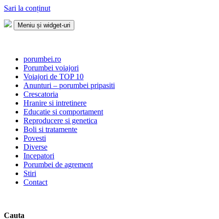
Sari la conținut
Meniu și widget-uri
Porumbei.ro
Enciclopedia porumbelului
porumbei.ro
Porumbei voiajori
Voiajori de TOP 10
Anunturi – porumbei pripasiti
Crescatoria
Hranire si intretinere
Educatie si comportament
Reproducere si genetica
Boli si tratamente
Povesti
Diverse
Incepatori
Porumbei de agrement
Stiri
Contact
Cauta