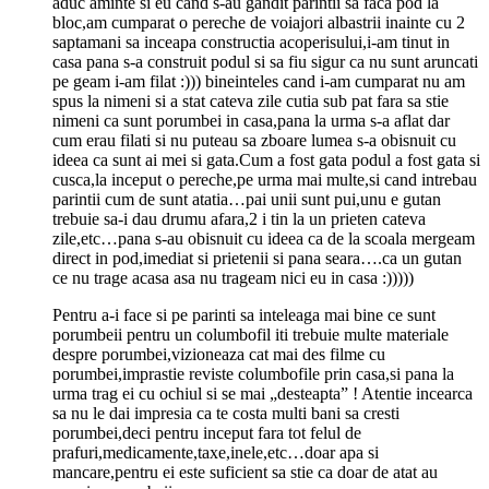
aduc aminte si eu cand s-au gandit parintii sa faca pod la
bloc,am cumparat o pereche de voiajori albastrii inainte cu 2
saptamani sa inceapa constructia acoperisului,i-am tinut in
casa pana s-a construit podul si sa fiu sigur ca nu sunt aruncati
pe geam i-am filat :))) bineinteles cand i-am cumparat nu am
spus la nimeni si a stat cateva zile cutia sub pat fara sa stie
nimeni ca sunt porumbei in casa,pana la urma s-a aflat dar
cum erau filati si nu puteau sa zboare lumea s-a obisnuit cu
ideea ca sunt ai mei si gata.Cum a fost gata podul a fost gata si
cusca,la inceput o pereche,pe urma mai multe,si cand intrebau
parintii cum de sunt atatia…pai unii sunt pui,unu e gutan
trebuie sa-i dau drumu afara,2 i tin la un prieten cateva
zile,etc…pana s-au obisnuit cu ideea ca de la scoala mergeam
direct in pod,imediat si prietenii si pana seara….ca un gutan
ce nu trage acasa asa nu trageam nici eu in casa :)))))
Pentru a-i face si pe parinti sa inteleaga mai bine ce sunt
porumbeii pentru un columbofil iti trebuie multe materiale
despre porumbei,vizioneaza cat mai des filme cu
porumbei,imprastie reviste columbofile prin casa,si pana la
urma trag ei cu ochiul si se mai „desteapta” ! Atentie incearca
sa nu le dai impresia ca te costa multi bani sa cresti
porumbei,deci pentru inceput fara tot felul de
prafuri,medicamente,taxe,inele,etc…doar apa si
mancare,pentru ei este suficient sa stie ca doar de atat au