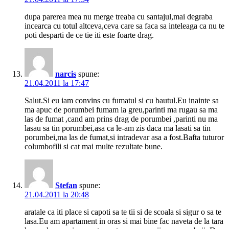
dupa parerea mea nu merge treaba cu santajul,mai degraba
incearca cu totul altceva,ceva care sa faca sa inteleaga ca nu te
poti desparti de ce tie iti este foarte drag.
narcis
spune:
21.04.2011 la 17:47
Salut.Si eu iam convins cu fumatul si cu bautul.Eu inainte sa
ma apuc de porumbei fumam la greu,parinti ma rugau sa ma
las de fumat ,cand am prins drag de porumbei ,parinti nu ma
lasau sa tin porumbei,asa ca le-am zis daca ma lasati sa tin
porumbei,ma las de fumat,si intradevar asa a fost.Bafta tuturor
columbofili si cat mai multe rezultate bune.
Stefan
spune:
21.04.2011 la 20:48
aratale ca iti place si capoti sa te tii si de scoala si sigur o sa te
lasa.Eu am apartament in oras si mai bine fac naveta de la tara