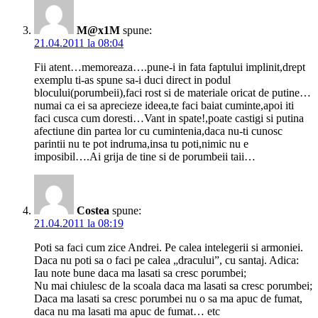
M@x1M
spune:
21.04.2011 la 08:04
Fii atent…memoreaza….pune-i in fata faptului implinit,drept
exemplu ti-as spune sa-i duci direct in podul
blocului(porumbeii),faci rost si de materiale oricat de putine…
numai ca ei sa aprecieze ideea,te faci baiat cuminte,apoi iti
faci cusca cum doresti…Vant in spate!,poate castigi si putina
afectiune din partea lor cu cumintenia,daca nu-ti cunosc
parintii nu te pot indruma,insa tu poti,nimic nu e
imposibil….Ai grija de tine si de porumbeii taii…
Costea
spune:
21.04.2011 la 08:19
Poti sa faci cum zice Andrei. Pe calea intelegerii si armoniei.
Daca nu poti sa o faci pe calea „dracului”, cu santaj. Adica:
Iau note bune daca ma lasati sa cresc porumbei;
Nu mai chiulesc de la scoala daca ma lasati sa cresc porumbei;
Daca ma lasati sa cresc porumbei nu o sa ma apuc de fumat,
daca nu ma lasati ma apuc de fumat… etc