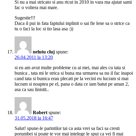
Si nu a mai stricato si anu rtcut in 2010 in vara ma ajutat sami
fac o voliera mai mare.
Sugestie!!!
Daca il pui in fata faptului inplinit o sai fie lene sa o strice ca
tu o faci la loc si tio lasa asa :))
nelutu cluj
spune:
26.04.2011 la 13:20
si eu am avut multe probleme cu ai mei, mai ales cu tata si
bunica , tata mi le strica si buna ma urmarea sa nu il fac inapoi
cand tata si bunica erau plecati pe la vecini eu lucram si mai
lucram si noaptea pe el, pana o data ce iam batut pe aman 2,
asa ca sau linistit..
Robert
spune:
31.05.2018 la 16:47
Salut! spune-le parintilor tai ca asta vrei sa faci sa cresti
porumbei si poate te vor mai intelege le spui ca vei fi mai