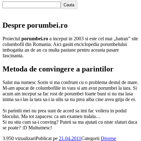
Cauta
Despre porumbei.ro
Proiectul
porumbei.ro
a inceput in 2003 si este cel mai „batran” site
columbofil din Romania. Aici gasiti enciclopedia porumbelului
imbogatita an de an cu multa pasiune pentru aceasta pasare
fascinanta.
Metoda de convingere a parintilor
Salut ma numesc Sorin si ma confrunt cu o problema destul de mare.
M-am apucat de columbofilie in vara si am avut porumbei la tara. Si
acum am inceput sa fac rost de porumbei foarte buni si nu ma lasa
inima sa-i las la tara sa-i ia uliu sa nu prea aiba cine avea grija de ei.
Si parintii mei nu prea sunt de acord sa imi fac voliera in podul
blocului. Ma tot zapacesc ca am examen tralala…
Si nu stiu cum sa-i conving? Puteti sa ma ajutati cu niste sfaturi daca
se poate? :D Multumesc!
3.950 vizualizari
Publicat pe
21.04.2011
Categorii
Diverse