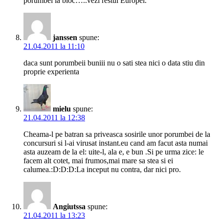
porumbei la bloc…..vezi restul Europei.
janssen
spune:
21.04.2011 la 11:10
daca sunt porumbeii buniii nu o sati stea nici o data stiu din
proprie experienta
mielu
spune:
21.04.2011 la 12:38
Cheama-l pe batran sa priveasca sosirile unor porumbei de la
concursuri si l-ai virusat instant.eu cand am facut asta numai
asta auzeam de la el: uite-l, ala e, e bun .Si pe urma zice: le
facem alt cotet, mai frumos,mai mare sa stea si ei
calumea.:D:D:D:La inceput nu contra, dar nici pro.
Angiutssa
spune:
21.04.2011 la 13:23