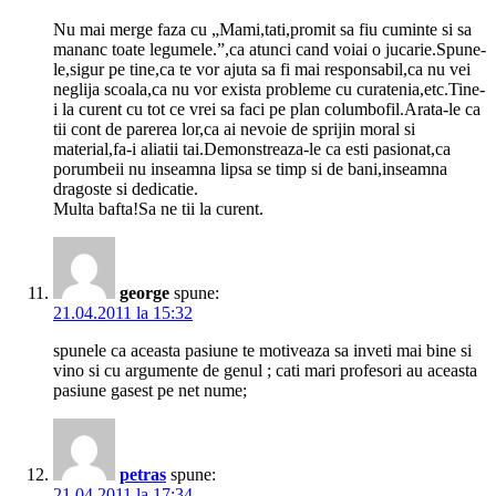
Nu mai merge faza cu „Mami,tati,promit sa fiu cuminte si sa
mananc toate legumele.”,ca atunci cand voiai o jucarie.Spune-
le,sigur pe tine,ca te vor ajuta sa fi mai responsabil,ca nu vei
neglija scoala,ca nu vor exista probleme cu curatenia,etc.Tine-
i la curent cu tot ce vrei sa faci pe plan columbofil.Arata-le ca
tii cont de parerea lor,ca ai nevoie de sprijin moral si
material,fa-i aliatii tai.Demonstreaza-le ca esti pasionat,ca
porumbeii nu inseamna lipsa se timp si de bani,inseamna
dragoste si dedicatie.
Multa bafta!Sa ne tii la curent.
george
spune:
21.04.2011 la 15:32
spunele ca aceasta pasiune te motiveaza sa inveti mai bine si
vino si cu argumente de genul ; cati mari profesori au aceasta
pasiune gasest pe net nume;
petras
spune:
21.04.2011 la 17:34