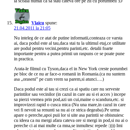
la scoala numai ca sa stau cateva ore pe zii cu porumbeii :D
Vlaicu
spune:
21.04.2011 la 21:05
Nu inteleg de ce atat de putine informatii,conteaza ce varsta
ai, daca podul este al tau,daca stai tu la ultimul etaj,ce utilitate
are podul pentru vecini,pentru parinti,etc. detalii foarte
importante pentru a putea primii un raspuns ce se poate pune
in practica.
Arata-le filmul cu Tyson,daca el in New York creste porumbei
pe bloc de ce nu ar face-o romanii in Romania.(ca nu suntem
asa „oraseni” pe cum vrem sa parem,si atunci….)
Daca podul este al tau si crezi ca ai spatiu care nu serveste
parintilor sau vecinilor (in cazul in care au si ei acces ) incepe
sa pierzi vremea prin pod,azi un cui,maine o scandura,etc. si
improvizezi rapid o cusca mica (Nu una mare,in cazul in care
vei fi nevoit sa renunti sa nu ai ce strica degeaba).Pe urma
apare o pereche,apoi puii lor si uite asa parintii se obisnuiesc
cu ideea ca nu mergi afara cateva ore si mergi in pod,si nu ai o
pereche ci ai mai multe ca mna,se inmultesc repede :)))) Imi