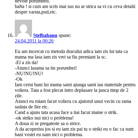
nevoie porumbeii.
bafta ! si cum am scris mai sus nu ar strica sa vi cu ceva detalii
despre varsta,pod,etc.
Stefbabanu
spune:
24.04.2011 la 00:26
Eu am incercat cu metoda dracului adica iam zis lui tata ca
mama ma lasa iam zis vrei sa fiu premiant la sc.
-El a zis da!
-Atunci lasama sa tin porumbei!
-NU!NU!NU!
-Ok
Iam cerut bani lui mama sami ajunga sami iau materiale pentru
voliera. Tata a fost plecat intro deplasare la junca timp de 2
zile.
Atunci eu miam facut voliera cu ajutorul unui vecin cu rama
sudata de fier etc.
Cand a ajuns tata acasa face a tiai facut maine o strik.
-ok striko nui nici o problema!
A doua zi se pregateste sa o strice.
A da acoperisu jos si eu iam zis pai tu o striki eu o fac ca sunt
bani vostri eu nam nici o problema.