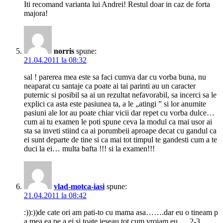
Iti recomand varianta lui Andrei! Restul doar in caz de forta
majora!
norris
spune:
21.04.2011 la 08:32
sal ! parerea mea este sa faci cumva dar cu vorba buna, nu
neaparat cu santaje ca poate ai tai parinti au un caracter
puternic si posibil sa ai un rezultat nefavorabil, sa incerci sa le
explici ca asta este pasiunea ta, a le „atingi ” si lor anumite
pasiuni ale lor au poate chiar vicii dar repet cu vorba dulce…
cum ai tu examen le poti spune ceva la modul ca mai usor ai
sta sa inveti stiind ca ai porumbeii aproape decat cu gandul ca
ei sunt departe de tine si ca mai tot timpul te gandesti cum a te
duci la ei… multa bafta !!! si la examen!!!
vlad-motca-iasi
spune:
21.04.2011 la 08:42
:)):))de cate ori am pati-to cu mama asa…….dar eu o tineam p
a mea ea pe a ei si toate ieseau tot cum vroiam eu…..2-3