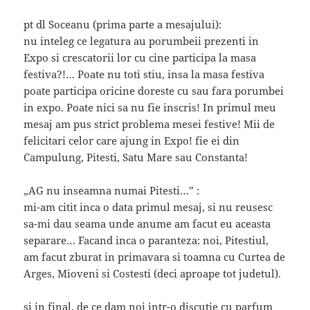
pt dl Soceanu (prima parte a mesajului):
nu inteleg ce legatura au porumbeii prezenti in
Expo si crescatorii lor cu cine participa la masa
festiva?!… Poate nu toti stiu, insa la masa festiva
poate participa oricine doreste cu sau fara porumbei
in expo. Poate nici sa nu fie inscris! In primul meu
mesaj am pus strict problema mesei festive! Mii de
felicitari celor care ajung in Expo! fie ei din
Campulung, Pitesti, Satu Mare sau Constanta!
„AG nu inseamna numai Pitesti…” :
mi-am citit inca o data primul mesaj, si nu reusesc
sa-mi dau seama unde anume am facut eu aceasta
separare… Facand inca o paranteza: noi, Pitestiul,
am facut zburat in primavara si toamna cu Curtea de
Arges, Mioveni si Costesti (deci aproape tot judetul).
si in final, de ce dam noi intr-o discutie cu parfum