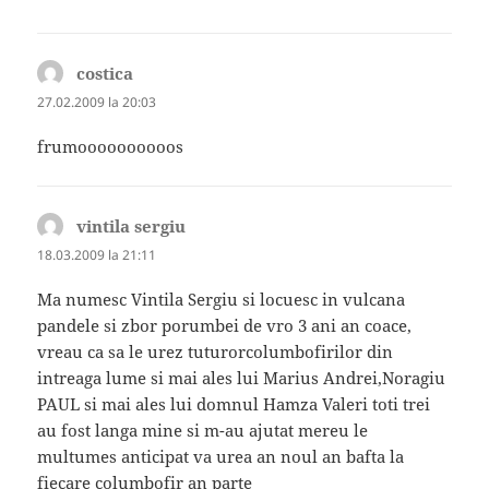
costica
spune:
27.02.2009 la 20:03
frumoooooooooos
vintila sergiu
spune:
18.03.2009 la 21:11
Ma numesc Vintila Sergiu si locuesc in vulcana
pandele si zbor porumbei de vro 3 ani an coace,
vreau ca sa le urez tuturorcolumbofirilor din
intreaga lume si mai ales lui Marius Andrei,Noragiu
PAUL si mai ales lui domnul Hamza Valeri toti trei
au fost langa mine si m-au ajutat mereu le
multumes anticipat va urea an noul an bafta la
fiecare columbofir an parte