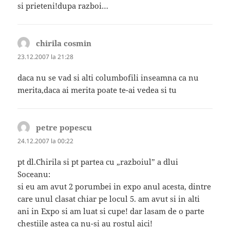
si prieteni!dupa razboi…
chirila cosmin
spune:
23.12.2007 la 21:28
daca nu se vad si alti columbofili inseamna ca nu
merita,daca ai merita poate te-ai vedea si tu
petre popescu
spune:
24.12.2007 la 00:22
pt dl.Chirila si pt partea cu „razboiul” a dlui
Soceanu:
si eu am avut 2 porumbei in expo anul acesta, dintre
care unul clasat chiar pe locul 5. am avut si in alti
ani in Expo si am luat si cupe! dar lasam de o parte
chestiile astea ca nu-si au rostul aici!