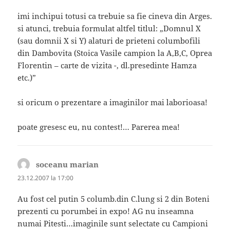
imi inchipui totusi ca trebuie sa fie cineva din Arges.
si atunci, trebuia formulat altfel titlul: „Domnul X
(sau domnii X si Y) alaturi de prieteni columbofili
din Dambovita (Stoica Vasile campion la A,B,C, Oprea
Florentin – carte de vizita -, dl.presedinte Hamza
etc.)”
si oricum o prezentare a imaginilor mai laborioasa!
poate gresesc eu, nu contest!… Parerea mea!
soceanu marian
spune:
23.12.2007 la 17:00
Au fost cel putin 5 columb.din C.lung si 2 din Boteni
prezenti cu porumbei in expo! AG nu inseamna
numai Pitesti…imaginile sunt selectate cu Campioni