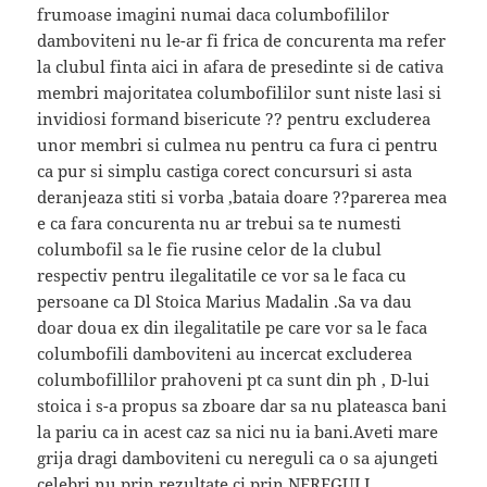
frumoase imagini numai daca columbofililor
damboviteni nu le-ar fi frica de concurenta ma refer
la clubul finta aici in afara de presedinte si de cativa
membri majoritatea columbofililor sunt niste lasi si
invidiosi formand bisericute ?? pentru excluderea
unor membri si culmea nu pentru ca fura ci pentru
ca pur si simplu castiga corect concursuri si asta
deranjeaza stiti si vorba ,bataia doare ??parerea mea
e ca fara concurenta nu ar trebui sa te numesti
columbofil sa le fie rusine celor de la clubul
respectiv pentru ilegalitatile ce vor sa le faca cu
persoane ca Dl Stoica Marius Madalin .Sa va dau
doar doua ex din ilegalitatile pe care vor sa le faca
columbofili damboviteni au incercat excluderea
columbofillilor prahoveni pt ca sunt din ph , D-lui
stoica i s-a propus sa zboare dar sa nu plateasca bani
la pariu ca in acest caz sa nici nu ia bani.Aveti mare
grija dragi damboviteni cu nereguli ca o sa ajungeti
celebri nu prin rezultate ci prin NEREGULI.