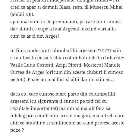
cred ca apar si domnii Blass, resp. dl.Musescu Mihai
(ambii DB).
apoi mai sunt niste preminanti, pe care nu-i cunosc,
dar stiind ce cupe a luat Argesul, exclud varianta
cum ca ar fi din Arges!
in fine, unde sunt columbofilii argeseni??!!??? stiu
ca au fost la masa festiva columbofili de la cluburile:
Vasile Ludu Costesti, Aripi Pitesti, Mesterul Manole
Curtea de Arges (oricum din aceste cluburi ii cunosc
pe toti). Poate au mai fost si altii dar nu stiu eu…
daca eu, care cunosc mare parte din columbofilii
argeseni (cu siguranta ii cunosc pe toti cei cu
rezultate importante!) ma mir si ma uit fara sa
inteleg prea multe din aceste imagini, ma intreb oare
altii ce atitudine si sentimente au cand privesc aceste
poze ?