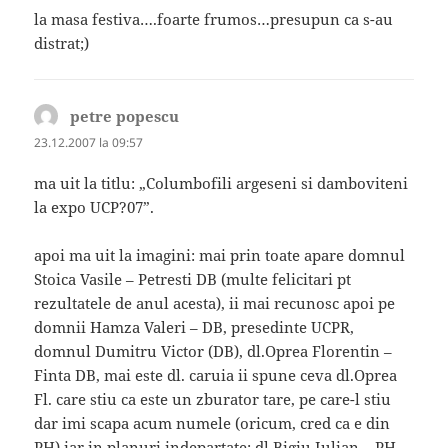
la masa festiva….foarte frumos…presupun ca s-au
distrat;)
petre popescu
spune:
23.12.2007 la 09:57
ma uit la titlu: „Columbofili argeseni si damboviteni
la expo UCP?07”.
apoi ma uit la imagini: mai prin toate apare domnul
Stoica Vasile – Petresti DB (multe felicitari pt
rezultatele de anul acesta), ii mai recunosc apoi pe
domnii Hamza Valeri – DB, presedinte UCPR,
domnul Dumitru Victor (DB), dl.Oprea Florentin –
Finta DB, mai este dl. caruia ii spune ceva dl.Oprea
Fl. care stiu ca este un zburator tare, pe care-l stiu
dar imi scapa acum numele (oricum, cred ca e din
PH) iar in planuri indepartate: dl.Bigiu Iulian – PH,