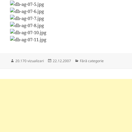
Publicat
Categorii
20.170 vizualizari
22.12.2007
Fără categorie
pe