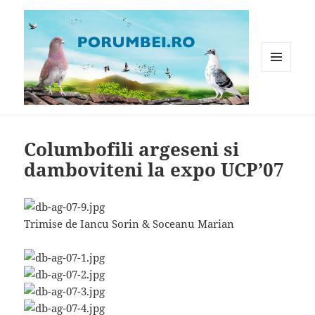
MENIU
ȘI
WIDGET-
Porumbei.ro
URI
Columbofili argeseni si
damboviteni la expo UCP’07
Trimise de Iancu Sorin & Soceanu Marian