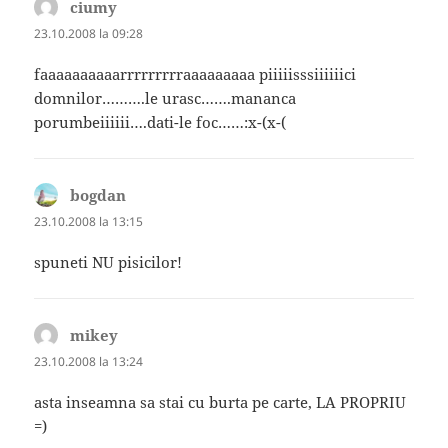
ciumy
spune:
23.10.2008 la 09:28
faaaaaaaaaarrrrrrrrraaaaaaaaa piiiiisssiiiiiici
domnilor……….le urasc…….mananca
porumbeiiiiii….dati-le foc……:x-(x-(
bogdan
spune:
23.10.2008 la 13:15
spuneti NU pisicilor!
mikey
spune:
23.10.2008 la 13:24
asta inseamna sa stai cu burta pe carte, LA PROPRIU
=)