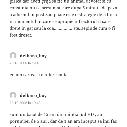
pisica dar aveti grija sa fie un animal devotat si cu
constinta nu ca acest mat care dupa 5 minute de paza
a adormit in post.Sau poate este o strategie de-a lui si
in momentul in care se apropie infractorul ii sare
drept in gat sau la coa…………… ste.Depinde cum o fi
fost dresat.
delbaro_boy
spune:
26.10.2008 la 19:45
eu am cartea si e interesanta…….
delbaro_boy
spune:
26.10.2008 la 19:48
sunt un baiat de 15 ani din mintia jud HD , am
porumbei de 5 ani , dar de 1 an am inceput sa imi fac