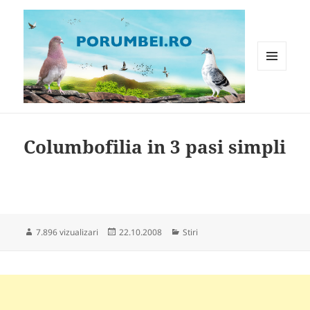
MENIU
ȘI
WIDGET-
Porumbei.ro
URI
Columbofilia in 3 pasi simpli
Publicat
Categorii
7.896 vizualizari
22.10.2008
Stiri
pe