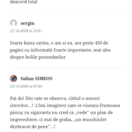
deacord total
sergiu
spune:
22.10.2008 la 23:01
foarte buna cartea, o am si eu. are peste 450 de
pagini cu informatii foarte importante, mai ales
despre bolile porumbeilor
Iulian SIMION
spune:
23.10.2008 la 07:44
Pai da! Din cate se observa, cititul e uneori
istovitor…! :) Imi imaginez cam ce viseaza frumoasa
pisica; cu siguranta nu cred ca „vede” un plan de
imperechere, ci mai de graba, „un muschiulet
dezbracat de pene”…!