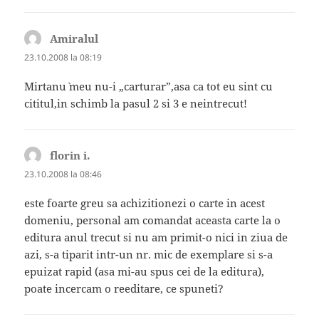
Amiralul
spune:
23.10.2008 la 08:19
Mirtanu` meu nu-i „carturar”,asa ca tot eu sint cu
cititul,in schimb la pasul 2 si 3 e neintrecut!
florin i.
spune:
23.10.2008 la 08:46
este foarte greu sa achizitionezi o carte in acest
domeniu, personal am comandat aceasta carte la o
editura anul trecut si nu am primit-o nici in ziua de
azi, s-a tiparit intr-un nr. mic de exemplare si s-a
epuizat rapid (asa mi-au spus cei de la editura),
poate incercam o reeditare, ce spuneti?