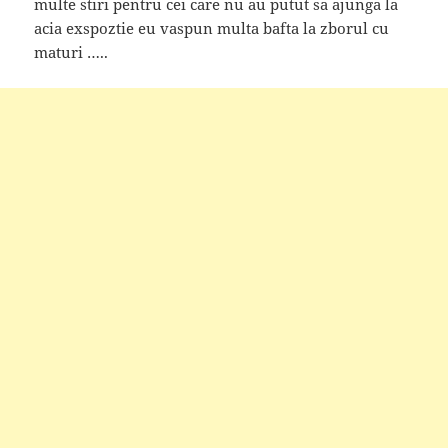
multe stiri pentru cei care nu au putut sa ajunga la
acia exspoztie eu vaspun multa bafta la zborul cu
maturi …..