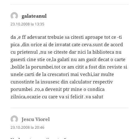
galateanul
spune:
23.10.2008 la 13:35
da ,e ff adevarat trebuie sa citesti aproape tot ce -ti
pica ,din orice ai de invatat cate ceva.sunt de acord
cu prietenul ,nu se citeste dar nici la biblioteca nu
gasesti cine stie ce,la galati nu am gasit decat o carte
,bolile la porumbei.tot ce am citit a fost din reviste si
unele carti de la crescatori mai vechi,iar multe
cunostinte la insusesc din calculator respectiv
porumbei .ro,a devenit ptr mine o condica
zilnica,ocazie cu care va si felicit .va salut
Jescu Viorel
spune:
23.10.2008 la 20:46