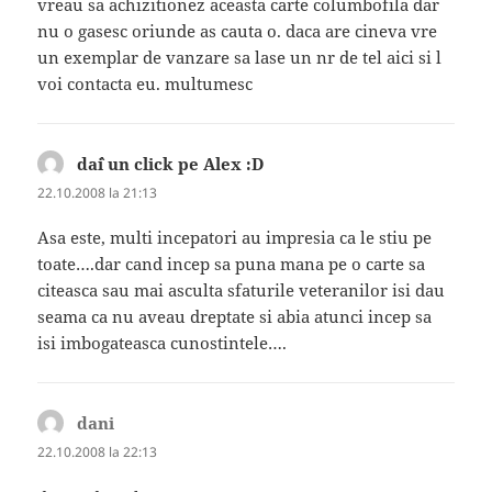
vreau sa achizitionez aceasta carte columbofila dar
nu o gasesc oriunde as cauta o. daca are cineva vre
un exemplar de vanzare sa lase un nr de tel aici si l
voi contacta eu. multumesc
da`i un click pe Alex :D
spune:
22.10.2008 la 21:13
Asa este, multi incepatori au impresia ca le stiu pe
toate….dar cand incep sa puna mana pe o carte sa
citeasca sau mai asculta sfaturile veteranilor isi dau
seama ca nu aveau dreptate si abia atunci incep sa
isi imbogateasca cunostintele….
dani
spune:
22.10.2008 la 22:13