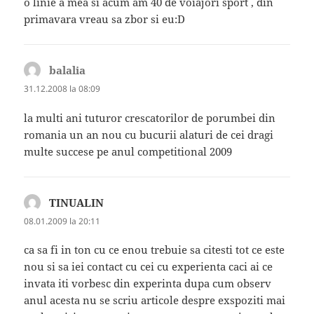
o linie a mea si acum am 40 de voiajori sport , din
primavara vreau sa zbor si eu:D
balalia
spune:
31.12.2008 la 08:09
la multi ani tuturor crescatorilor de porumbei din
romania un an nou cu bucurii alaturi de cei dragi
multe succese pe anul competitional 2009
TINUALIN
spune:
08.01.2009 la 20:11
ca sa fi in ton cu ce enou trebuie sa citesti tot ce este
nou si sa iei contact cu cei cu experienta caci ai ce
invata iti vorbesc din experinta dupa cum observ
anul acesta nu se scriu articole despre exspoziti mai