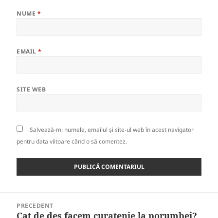
NUME
*
EMAIL
*
SITE WEB
Salvează-mi numele, emailul și site-ul web în acest navigator
pentru data viitoare când o să comentez.
Navigare
PRECEDENT
în
Cat de des facem curatenie la porumbei?
Articolul