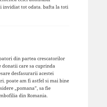
 invidiat tot odata. bafta la toti
epatori din partea crescatorilor
e donatii care sa cuprinda
sare desfasurarii acestei
ari. poate am fi astfel si mai bine
onsidere „pomana”, sa fie
umbofilia din Romania.