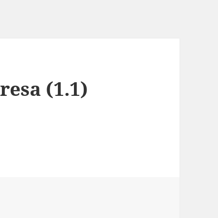
resa (1.1)
ii