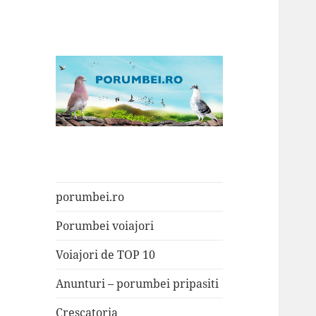
Porumbei.ro
Enciclopedia porumbelului
porumbei.ro
Porumbei voiajori
Voiajori de TOP 10
Anunturi – porumbei pripasiti
Crescatoria