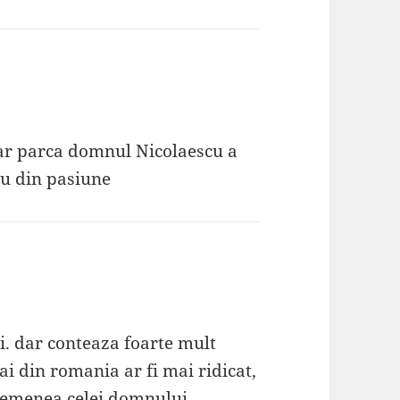
dar parca domnul Nicolaescu a
mu din pasiune
ii. dar conteaza foarte mult
i din romania ar fi mai ridicat,
asemenea celei domnului