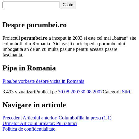
Cauta
Despre porumbei.ro
Proiectul
porumbei.ro
a inceput in 2003 si este cel mai „batran” site
columbofil din Romania. Aici gasiti enciclopedia porumbelului
imbogatita an de an cu multa pasiune pentru aceasta pasare
fascinanta.
Pipa in Romania
Pipa.be vorbeste despre vizita in Romania
.
3.493 vizualizari
Publicat pe
30.08.2007
30.08.2007
Categorii
Stiri
Navigare în articole
Precedent
Articolul anterior:
Columbofilia in presa (1.1)
Următor
Articolul următor:
Pui rahitici
Politica de confidentialitate