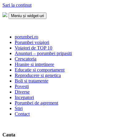
Sari la conținut
Meniu și widget-uri
Porumbei.ro
Enciclopedia porumbelului
porumbei.ro
Porumbei voiajori
Voiajori de TOP 10
Anunturi – porumbei pripasiti
Crescatoria
Hranire si intretinere
Educatie si comportament
Reproducere si genetica
Boli si tratamente
Povesti
Diverse
Incepatori
Porumbei de agrement
Stiri
Contact
Cauta