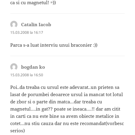
ca si cu magnetul! =))
Catalin Iacob
spune:
15.03.2008 la 16:17
Parca s-a luat interviu unui braconier :))
bogdan ko
spune:
15.03.2008 la 16:50
Poi..da treaba cu ursul este adevarat..un prieten sa
lasat de porumbei deoarece ursul ia mancat tot lotul
de zbor si o parte din matca…dar treaba cu
magnetul….in gat?? poate se ineaca….!! dar am citit
in carti ca nu este bine sa avem obiecte metalice in
cotet…nu stiu cauza dar nu este recomandat(vorbesc
serios)