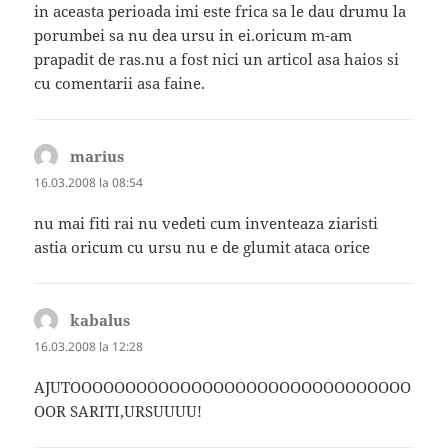
in aceasta perioada imi este frica sa le dau drumu la
porumbei sa nu dea ursu in ei.oricum m-am
prapadit de ras.nu a fost nici un articol asa haios si
cu comentarii asa faine.
marius
spune:
16.03.2008 la 08:54
nu mai fiti rai nu vedeti cum inventeaza ziaristi
astia oricum cu ursu nu e de glumit ataca orice
kabalus
spune:
16.03.2008 la 12:28
AJUTOOOOOOOOOOOOOOOOOOOOOOOOOOOOOOO
OOR SARITI,URSUUUU!