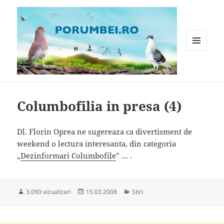
MENIU
ȘI
WIDGET-
Porumbei.ro
URI
Columbofilia in presa (4)
Dl. Florin Oprea ne sugereaza ca divertisment de
weekend o lectura interesanta, din categoria
„
Dezinformari Columbofile
” … .
Publicat
Categorii
3.090 vizualizari
15.03.2008
Stiri
pe