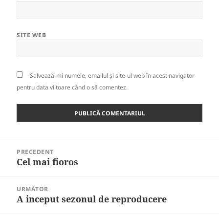
SITE WEB
Salvează-mi numele, emailul și site-ul web în acest navigator
pentru data viitoare când o să comentez.
Navigare
PRECEDENT
în
Cel mai fioros
Articolul
articole
anterior:
URMĂTOR
A inceput sezonul de reproducere
Articolul
următor: