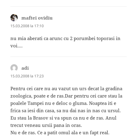
maftei ovidiu
spune:
15.03.2008 la 17:10
nu mia aberati ca arunc cu 2 porumbei toporasi in
voi….
adi
spune:
15.03.2008 la 17:23
Pentru cei care nu au vazut un urs decat la gradina
zoologica, poate e de ras.Dar pentru cei care stau la
poalele Tampei nu e deloc o gluma. Noaptea iti e
frica sa iesi din casa, sa nu dai nas in nas cu ursul.
Eu stau la Brasov si va spun ca nu e de ras. Anul
trecut veneau ursii pana in oras.
Nu e de ras. Ce a patit omul ala e un fapt real.