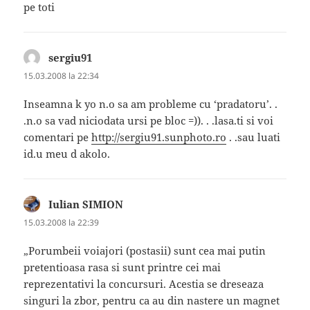
pe toti
sergiu91
spune:
15.03.2008 la 22:34
Inseamna k yo n.o sa am probleme cu ‘pradatoru’. .
.n.o sa vad niciodata ursi pe bloc =)). . .lasa.ti si voi
comentari pe
http://sergiu91.sunphoto.ro
. .sau luati
id.u meu d akolo.
Iulian SIMION
spune:
15.03.2008 la 22:39
„Porumbeii voiajori (postasii) sunt cea mai putin
pretentioasa rasa si sunt printre cei mai
reprezentativi la concursuri. Acestia se dreseaza
singuri la zbor, pentru ca au din nastere un magnet