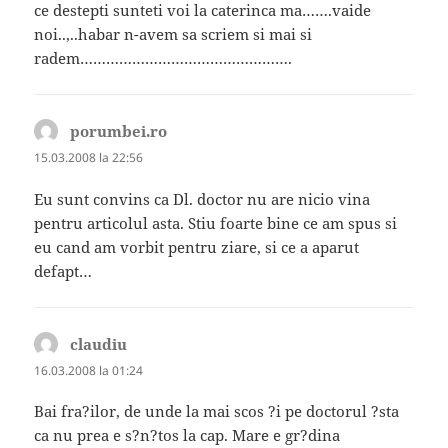
ce destepti sunteti voi la caterinca ma…….vaide
noi..,..habar n-avem sa scriem si mai si
radem………………………………………….
porumbei.ro
spune:
15.03.2008 la 22:56
Eu sunt convins ca Dl. doctor nu are nicio vina
pentru articolul asta. Stiu foarte bine ce am spus si
eu cand am vorbit pentru ziare, si ce a aparut
defapt…
claudiu
spune:
16.03.2008 la 01:24
Bai fra?ilor, de unde la mai scos ?i pe doctorul ?sta
ca nu prea e s?n?tos la cap. Mare e gr?dina