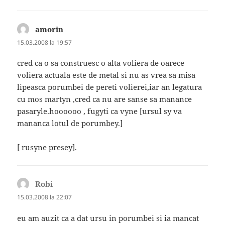
amorin
spune:
15.03.2008 la 19:57
cred ca o sa construesc o alta voliera de oarece
voliera actuala este de metal si nu as vrea sa misa
lipeasca porumbei de pereti volierei,iar an legatura
cu mos martyn ,cred ca nu are sanse sa manance
pasaryle.hoooooo , fugyti ca vyne [ursul sy va
mananca lotul de porumbey.]
[ rusyne presey].
Robi
spune:
15.03.2008 la 22:07
eu am auzit ca a dat ursu in porumbei si ia mancat