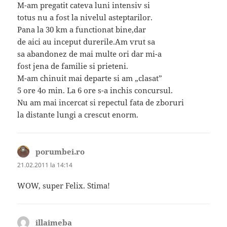
M-am pregatit cateva luni intensiv si
totus nu a fost la nivelul asteptarilor.
Pana la 30 km a functionat bine,dar
de aici au inceput durerile.Am vrut sa
sa abandonez de mai multe ori dar mi-a
fost jena de familie si prieteni.
M-am chinuit mai departe si am „clasat”
5 ore 4o min. La 6 ore s-a inchis concursul.
Nu am mai incercat si repectul fata de zboruri
la distante lungi a crescut enorm.
porumbei.ro
spune:
21.02.2011 la 14:14
WOW, super Felix. Stima!
illaimeba
spune: