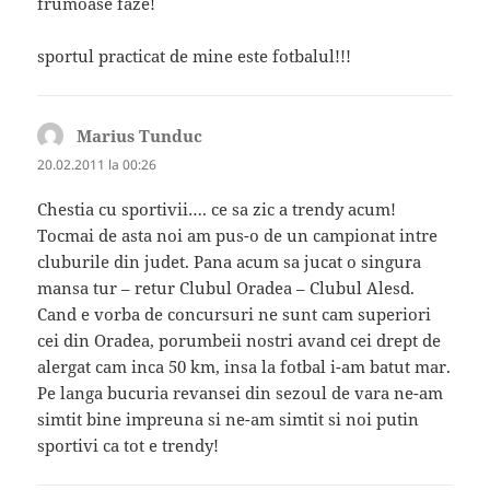
frumoase faze!
sportul practicat de mine este fotbalul!!!
Marius Tunduc
spune:
20.02.2011 la 00:26
Chestia cu sportivii…. ce sa zic a trendy acum!
Tocmai de asta noi am pus-o de un campionat intre
cluburile din judet. Pana acum sa jucat o singura
mansa tur – retur Clubul Oradea – Clubul Alesd.
Cand e vorba de concursuri ne sunt cam superiori
cei din Oradea, porumbeii nostri avand cei drept de
alergat cam inca 50 km, insa la fotbal i-am batut mar.
Pe langa bucuria revansei din sezoul de vara ne-am
simtit bine impreuna si ne-am simtit si noi putin
sportivi ca tot e trendy!