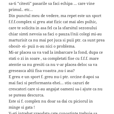
sa-ti ”citesti” pasarile sa faci echipa … care vine
primul.. etc…
Din punctul meu de vedere, ma repet este un sport
f.f.f.complex si greu atat fizic cat mai ales psihic,
care te solicita in asa fel ca la sfarsitul sezonului
chiar simti nevoia sa faci o pauza.Unii colegi mi-au
marturisit ca nu mai pot juca si puii ptr. ca sunt prea
obosit- ei- puii n-au nici o problema.
Mi-ar placea sa va vad la imbarcare la fond, dupa ce
stati o zi in soare , sa completati fise cu f.f.f. mare
atentie sa nu gresiti ca nu v-ar placea deloc sa va
greseasca altii fisa voastra ,nu-i asa?
E greu e un sport f. greu nu-i ptr. orcine d-apoi sa
mai faci si performanta ehei… stiu cazuri de
crescatori care si-au angajat oameni sa-i ajute ca nu
se puteau descurca.
Este si f. complex nu doar sa dai cu piciorul in
minge si gata !
V-ati intrebat vreodata cate cunostinte trebuie sa