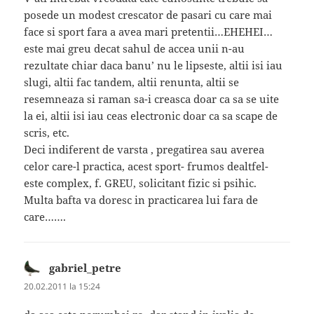
posede un modest crescator de pasari cu care mai
face si sport fara a avea mari pretentii…EHEHEI…
este mai greu decat sahul de accea unii n-au
rezultate chiar daca banu’ nu le lipseste, altii isi iau
slugi, altii fac tandem, altii renunta, altii se
resemneaza si raman sa-i creasca doar ca sa se uite
la ei, altii isi iau ceas electronic doar ca sa scape de
scris, etc.
Deci indiferent de varsta , pregatirea sau averea
celor care-l practica, acest sport- frumos dealtfel-
este complex, f. GREU, solicitant fizic si psihic.
Multa bafta va doresc in practicarea lui fara de
care…….
gabriel_petre
spune:
20.02.2011 la 15:24