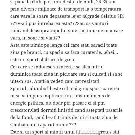
si pana la club, ptr. unii destul de mult, 25-35 km.
prin diverse mijloace de transport la o temperatura
care vara la soare depaseste lejer 40grade Celsius ?Ei
???V-ati pus intrebarea asta???Sau sa vanturi
ridicand deasupra capului sute sau tone de mancare
vara, in soare si vant??
Asta este nimic pe langa cei care stau saracii toate
ziua pe branci, cu spaclu sa faca curatenie…ehei…
este un sport al dracu de greu.
Cei care se indoiesc sa incerce sa stea intr-o
duminica toata ziua in picioare sau si culcati si sa se
uite-n sus. Atat!Sa vedeti cam cat rezistati.
Sportul columbofil este cel mai greu sport-parerea
mea- si in plus implica si un consum imens de
energie psihica, nu doar ptr. pasare ci si ptr.
crescator.Cati dormiti linistiti cand asteptati pasarile
de la fond, cand le-ati trimis de joi si toata ziua de
sambata nu a aparut nimic ???
Este si un sport al mintii unul f.f..f.f.f.f.f.greu,s stii