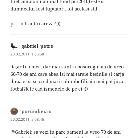
Ilie(campion national fond pui2010) este si
dumnealui fost luptator…tot acelasi stil..
p.s…o tranta careva?;))
gabriel_petre
spune:
20.02.2011 la 05:58
da,ar fi o idee..dar mai sunt si bosorogii aia de vreo
60-70 de ani care abea isi mai taraie besinile si carja
dupa ei si se cred mari columbofili.aia mai pot juca
fotbal?k le cad izmenele de pe ei :))
porumbei.ro
spune:
20.02.2011 la 08:46
@Gabriel: sa vezi in parc oameni la vreo 70 de ani