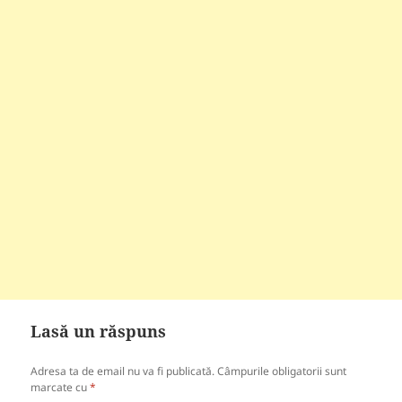
Lasă un răspuns
Adresa ta de email nu va fi publicată.
Câmpurile obligatorii sunt
marcate cu
*