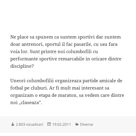
Ne place sa spunem ca suntem sportivi dar suntem
doar antrenori, sportul il fac pasarile, cu sau fara
voia lor. Sunt printre noi columbofili cu
performante sportive remarcabile in oricare dintre
discipline?
Uneori columbofilii organizeaza partide amicale de
fotbal pe cluburi. Ar fi mult mai interesant sa
organizam o etapa de maraton, sa vedem care dintre
noi „claseaza”.
Publicat
Categorii
2.803 vizualizari
19.02.2011
Diverse
pe