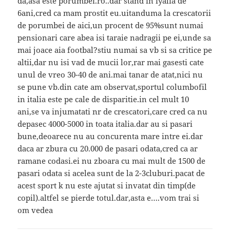
da,asa este porumbei.ro..dar stand in iyalia de
6ani,cred ca mam prostit eu.uitanduma la crescatorii
de porumbei de aici,un procent de 95%sunt numai
pensionari care abea isi taraie nadragii pe ei,unde sa
mai joace aia footbal?stiu numai sa vb si sa critice pe
altii,dar nu isi vad de mucii lor,rar mai gasesti cate
unul de vreo 30-40 de ani.mai tanar de atat,nici nu
se pune vb.din cate am observat,sportul columbofil
in italia este pe cale de disparitie.in cel mult 10
ani,se va injumatati nr de crescatori,care cred ca nu
depasec 4000-5000 in toata italia.dar au si pasari
bune,deoarece nu au concurenta mare intre ei.dar
daca ar zbura cu 20.000 de pasari odata,cred ca ar
ramane codasi.ei nu zboara cu mai mult de 1500 de
pasari odata si acelea sunt de la 2-3cluburi.pacat de
acest sport k nu este ajutat si invatat din timp(de
copil).altfel se pierde totul.dar,asta e….vom trai si
om vedea