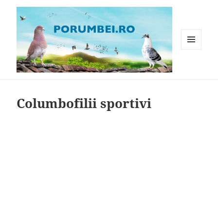
MENIU
ȘI
WIDGET-
Porumbei.ro
URI
Columbofilii sportivi