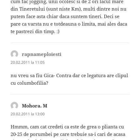
cum fac jogging, unii ocolesc si de 2 ori lacul mare
din Tineretului (sunt niste Km), multi dintre noi nu
putem face asta chiar daca suntem tineri. Deci se
pare ca varsta nu e totdeauna o limita, mai ales daca
te pastrezi din timp. :)
rapnameploiesti
spune:
20.02.2011 la 11:05
nu vreu sa fiu Gica- Contra dar ce legatura are clipul
cu columbofilia?
Mohora. M
spune:
20.02.2011 la 13:00
Hmmm, cam cat credeti ca este de grea o plianta cu
20-25 de porumbei pe care trebuie sa-i cari de acasa