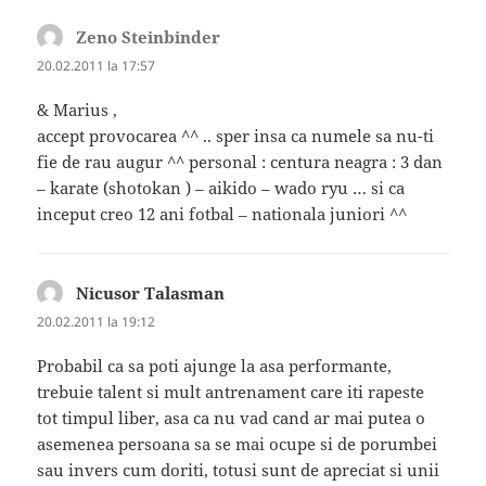
Zeno Steinbinder
spune:
20.02.2011 la 17:57
& Marius ,
accept provocarea ^^ .. sper insa ca numele sa nu-ti
fie de rau augur ^^ personal : centura neagra : 3 dan
– karate (shotokan ) – aikido – wado ryu … si ca
inceput creo 12 ani fotbal – nationala juniori ^^
Nicusor Talasman
spune:
20.02.2011 la 19:12
Probabil ca sa poti ajunge la asa performante,
trebuie talent si mult antrenament care iti rapeste
tot timpul liber, asa ca nu vad cand ar mai putea o
asemenea persoana sa se mai ocupe si de porumbei
sau invers cum doriti, totusi sunt de apreciat si unii