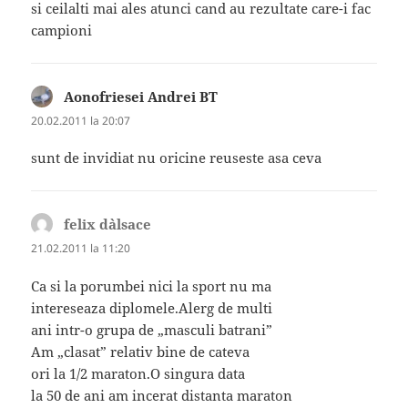
si ceilalti mai ales atunci cand au rezultate care-i fac
campioni
Aonofriesei Andrei BT
spune:
20.02.2011 la 20:07
sunt de invidiat nu oricine reuseste asa ceva
felix d`alsace
spune:
21.02.2011 la 11:20
Ca si la porumbei nici la sport nu ma
intereseaza diplomele.Alerg de multi
ani intr-o grupa de „masculi batrani”
Am „clasat” relativ bine de cateva
ori la 1/2 maraton.O singura data
la 50 de ani am incerat distanta maraton