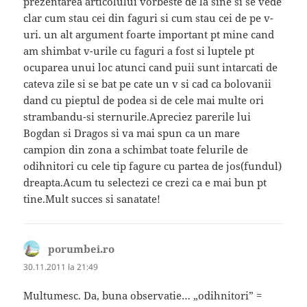
prezentarea articolului vorbeste de la sine si se vede
clar cum stau cei din faguri si cum stau cei de pe v-
uri. un alt argument foarte important pt mine cand
am shimbat v-urile cu faguri a fost si luptele pt
ocuparea unui loc atunci cand puii sunt intarcati de
cateva zile si se bat pe cate un v si cad ca bolovanii
dand cu pieptul de podea si de cele mai multe ori
strambandu-si sternurile.Apreciez parerile lui
Bogdan si Dragos si va mai spun ca un mare
campion din zona a schimbat toate felurile de
odihnitori cu cele tip fagure cu partea de jos(fundul)
dreapta.Acum tu selectezi ce crezi ca e mai bun pt
tine.Mult succes si sanatate!
porumbei.ro
spune:
30.11.2011 la 21:49
Multumesc. Da, buna observatie… „odihnitori” =