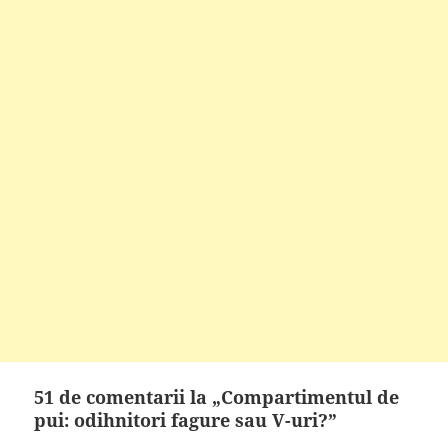
51 de comentarii la „Compartimentul de
pui: odihnitori fagure sau V-uri?”