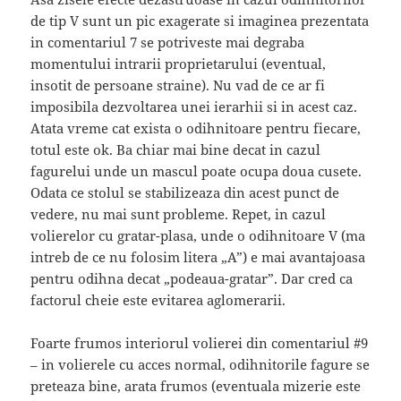
de tip V sunt un pic exagerate si imaginea prezentata
in comentariul 7 se potriveste mai degraba
momentului intrarii proprietarului (eventual,
insotit de persoane straine). Nu vad de ce ar fi
imposibila dezvoltarea unei ierarhii si in acest caz.
Atata vreme cat exista o odihnitoare pentru fiecare,
totul este ok. Ba chiar mai bine decat in cazul
fagurelui unde un mascul poate ocupa doua cusete.
Odata ce stolul se stabilizeaza din acest punct de
vedere, nu mai sunt probleme. Repet, in cazul
volierelor cu gratar-plasa, unde o odihnitoare V (ma
intreb de ce nu folosim litera „A”) e mai avantajoasa
pentru odihna decat „podeaua-gratar”. Dar cred ca
factorul cheie este evitarea aglomerarii.
Foarte frumos interiorul volierei din comentariul #9
– in volierele cu acces normal, odihnitorile fagure se
preteaza bine, arata frumos (eventuala mizerie este