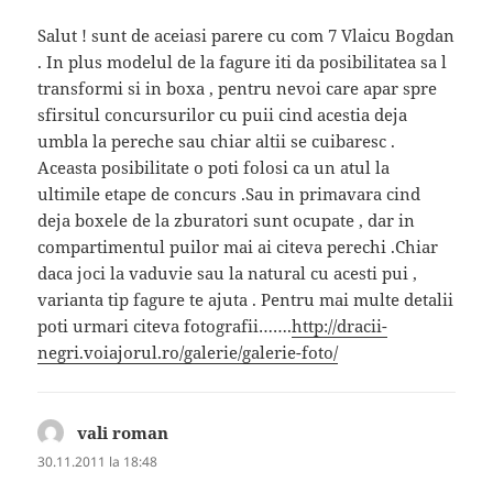
Salut ! sunt de aceiasi parere cu com 7 Vlaicu Bogdan
. In plus modelul de la fagure iti da posibilitatea sa l
transformi si in boxa , pentru nevoi care apar spre
sfirsitul concursurilor cu puii cind acestia deja
umbla la pereche sau chiar altii se cuibaresc .
Aceasta posibilitate o poti folosi ca un atul la
ultimile etape de concurs .Sau in primavara cind
deja boxele de la zburatori sunt ocupate , dar in
compartimentul puilor mai ai citeva perechi .Chiar
daca joci la vaduvie sau la natural cu acesti pui ,
varianta tip fagure te ajuta . Pentru mai multe detalii
poti urmari citeva fotografii…….
http://dracii-
negri.voiajorul.ro/galerie/galerie-foto/
vali roman
spune:
30.11.2011 la 18:48