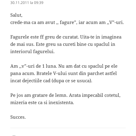
30.11.2011 la 09:39
Salut,
crede-ma ca am avut ,, fagure”, iar acum am ,,V”-uri.
Fagurele este ff greu de curatat. Uita-te in imaginea
de mai sus. Este greu sa cureti bine cu spaclul in
interiorul fagurelui.
Am ,,v”-uri de 1 luna. Nu am dat cu spaclul pe ele
pana acum. Bratele V-ului sunt din parchet astfel
incat dejectiile cad (dupa ce se usuca).
Pe jos am gratare de lemn. Arata impecabil cotetul,
mizeria este ca si inexistenta.
Succes.