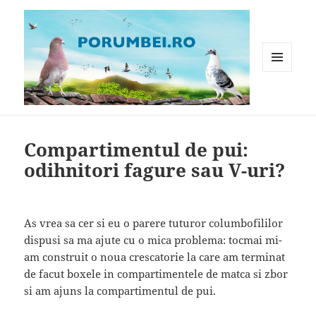
MENIU
ȘI
WIDGET-
Porumbei.ro
URI
Compartimentul de pui:
odihnitori fagure sau V-uri?
As vrea sa cer si eu o parere tuturor columbofililor
dispusi sa ma ajute cu o mica problema: tocmai mi-
am construit o noua crescatorie la care am terminat
de facut boxele in compartimentele de matca si zbor
si am ajuns la compartimentul de pui.