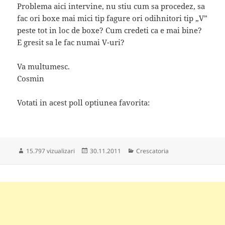
Problema aici intervine, nu stiu cum sa procedez, sa
fac ori boxe mai mici tip fagure ori odihnitori tip „V”
peste tot in loc de boxe? Cum credeti ca e mai bine?
E gresit sa le fac numai V-uri?
Va multumesc.
Cosmin
Votati in acest poll optiunea favorita:
Publicat
Categorii
15.797 vizualizari
30.11.2011
Crescatoria
pe