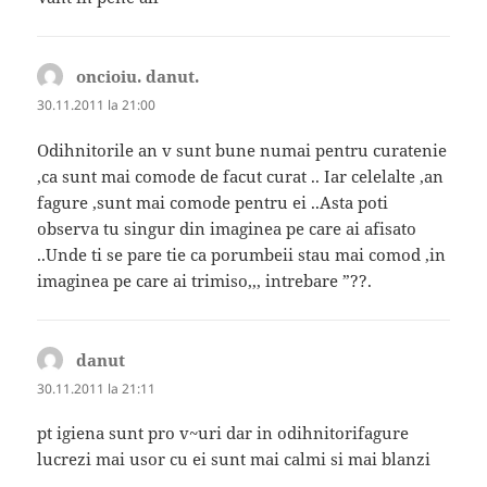
oncioiu. danut.
spune:
30.11.2011 la 21:00
Odihnitorile an v sunt bune numai pentru curatenie
,ca sunt mai comode de facut curat .. Iar celelalte ,an
fagure ,sunt mai comode pentru ei ..Asta poti
observa tu singur din imaginea pe care ai afisato
..Unde ti se pare tie ca porumbeii stau mai comod ,in
imaginea pe care ai trimiso,,, intrebare ”??.
danut
spune:
30.11.2011 la 21:11
pt igiena sunt pro v~uri dar in odihnitorifagure
lucrezi mai usor cu ei sunt mai calmi si mai blanzi