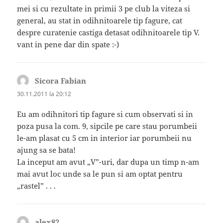
mei si cu rezultate in primii 3 pe club la viteza si
general, au stat in odihnitoarele tip fagure, cat
despre curatenie castiga detasat odihnitoarele tip V.
vant in pene dar din spate :-)
Sicora Fabian
spune:
30.11.2011 la 20:12
Eu am odihnitori tip fagure si cum observati si in
poza pusa la com. 9, sipcile pe care stau porumbeii
le-am plasat cu 5 cm in interior iar porumbeii nu
ajung sa se bata!
La inceput am avut „V”-uri, dar dupa un timp n-am
mai avut loc unde sa le pun si am optat pentru
„rastel” . . .
alex82
spune: