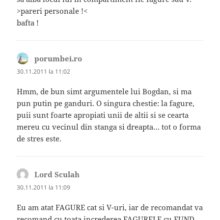
>pareri personale !<
bafta !
porumbei.ro
spune:
30.11.2011 la 11:02
Hmm, de bun simt argumentele lui Bogdan, si ma
pun putin pe ganduri. O singura chestie: la fagure,
puii sunt foarte apropiati unii de altii si se cearta
mereu cu vecinul din stanga si dreapta… tot o forma
de stres este.
Lord Sculah
spune:
30.11.2011 la 11:09
Eu am atat FAGURE cat si V-uri, iar de recomandat va
recomand cu toata increderea FAGURELE cu FUND