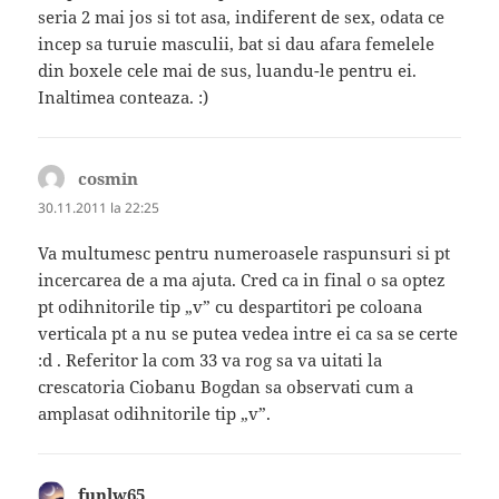
seria 2 mai jos si tot asa, indiferent de sex, odata ce
incep sa turuie masculii, bat si dau afara femelele
din boxele cele mai de sus, luandu-le pentru ei.
Inaltimea conteaza. :)
cosmin
spune:
30.11.2011 la 22:25
Va multumesc pentru numeroasele raspunsuri si pt
incercarea de a ma ajuta. Cred ca in final o sa optez
pt odihnitorile tip „v” cu despartitori pe coloana
verticala pt a nu se putea vedea intre ei ca sa se certe
:d . Referitor la com 33 va rog sa va uitati la
crescatoria Ciobanu Bogdan sa observati cum a
amplasat odihnitorile tip „v”.
funlw65
spune: