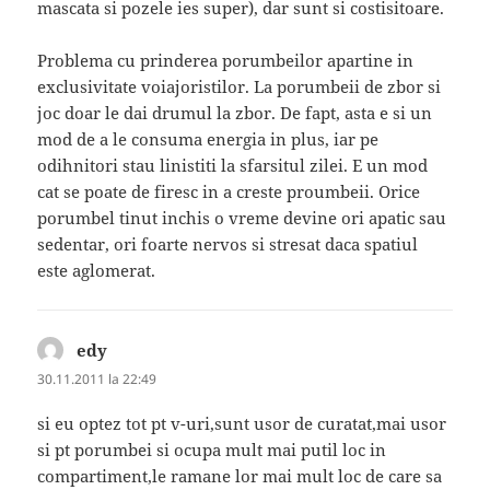
mascata si pozele ies super), dar sunt si costisitoare.
Problema cu prinderea porumbeilor apartine in
exclusivitate voiajoristilor. La porumbeii de zbor si
joc doar le dai drumul la zbor. De fapt, asta e si un
mod de a le consuma energia in plus, iar pe
odihnitori stau linistiti la sfarsitul zilei. E un mod
cat se poate de firesc in a creste proumbeii. Orice
porumbel tinut inchis o vreme devine ori apatic sau
sedentar, ori foarte nervos si stresat daca spatiul
este aglomerat.
edy
spune:
30.11.2011 la 22:49
si eu optez tot pt v-uri,sunt usor de curatat,mai usor
si pt porumbei si ocupa mult mai putil loc in
compartiment,le ramane lor mai mult loc de care sa