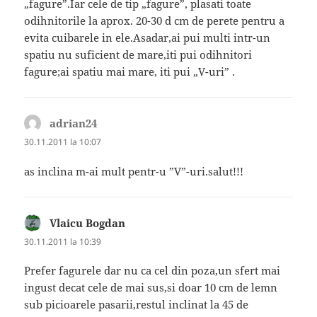
„fagure”.Iar cele de tip „fagure”, plasati toate
odihnitorile la aprox. 20-30 d cm de perete pentru a
evita cuibarele in ele.Asadar,ai pui multi intr-un
spatiu nu suficient de mare,iti pui odihnitori
fagure;ai spatiu mai mare, iti pui „V-uri” .
adrian24
spune:
30.11.2011 la 10:07
as inclina m-ai mult pentr-u ”V”-uri.salut!!!
Vlaicu Bogdan
spune:
30.11.2011 la 10:39
Prefer fagurele dar nu ca cel din poza,un sfert mai
ingust decat cele de mai sus,si doar 10 cm de lemn
sub picioarele pasarii,restul inclinat la 45 de