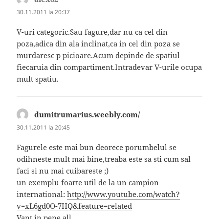
30.11.2011 la 20:37
V-uri categoric.Sau fagure,dar nu ca cel din
poza,adica din ala inclinat,ca in cel din poza se
murdaresc p picioare.Acum depinde de spatiul
fiecaruia din compartiment.Intradevar V-urile ocupa
mult spatiu.
dumitrumarius.weebly.com/
spune:
30.11.2011 la 20:45
Fagurele este mai bun deorece porumbelul se
odihneste mult mai bine,treaba este sa sti cum sal
faci si nu mai cuibareste ;)
un exemplu foarte util de la un campion
international:
http://www.youtube.com/watch?
v=xL6gd0O-7HQ&feature=related
Vant in pene all