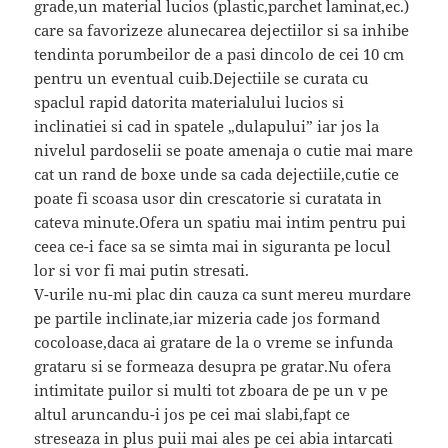
grade,un material lucios (plastic,parchet laminat,ec.)
care sa favorizeze alunecarea dejectiilor si sa inhibe
tendinta porumbeilor de a pasi dincolo de cei 10 cm
pentru un eventual cuib.Dejectiile se curata cu
spaclul rapid datorita materialului lucios si
inclinatiei si cad in spatele „dulapului” iar jos la
nivelul pardoselii se poate amenaja o cutie mai mare
cat un rand de boxe unde sa cada dejectiile,cutie ce
poate fi scoasa usor din crescatorie si curatata in
cateva minute.Ofera un spatiu mai intim pentru pui
ceea ce-i face sa se simta mai in siguranta pe locul
lor si vor fi mai putin stresati.
V-urile nu-mi plac din cauza ca sunt mereu murdare
pe partile inclinate,iar mizeria cade jos formand
cocoloase,daca ai gratare de la o vreme se infunda
grataru si se formeaza desupra pe gratar.Nu ofera
intimitate puilor si multi tot zboara de pe un v pe
altul aruncandu-i jos pe cei mai slabi,fapt ce
streseaza in plus puii mai ales pe cei abia intarcati