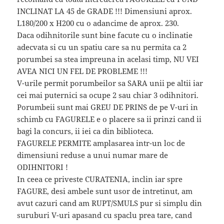
INCLINAT LA 45 de GRADE !!! Dimensiuni aprox.
L180/200 x H200 cu o adancime de aprox. 230.
Daca odihnitorile sunt bine facute cu o inclinatie
adecvata si cu un spatiu care sa nu permita ca 2
porumbei sa stea impreuna in acelasi timp, NU VEI
AVEA NICI UN FEL DE PROBLEME !!!
V-urile permit porumbeilor sa SARA unii pe altii iar
cei mai puternici sa ocupe 2 sau chiar 3 odihnitori.
Porumbeii sunt mai GREU DE PRINS de pe V-uri in
schimb cu FAGURELE e o placere sa ii prinzi cand ii
bagi la concurs, ii iei ca din biblioteca.
FAGURELE PERMITE amplasarea intr-un loc de
dimensiuni reduse a unui numar mare de
ODIHNITORI !
In ceea ce priveste CURATENIA, inclin iar spre
FAGURE, desi ambele sunt usor de intretinut, am
avut cazuri cand am RUPT/SMULS pur si simplu din
suruburi V-uri apasand cu spaclu prea tare, cand