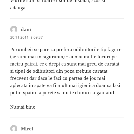
V-urile sunt si foarte usor de instalat, scos si
adaugat.
dani
spune:
30.11.2011 la 09:37
Porumbeii se pare ca prefera odihnitorile tip fagure
(se simt mai in siguranta) + ai mai multe locuri pe
metru patrat, ce e drept ca sunt mai greu de curatat
si tipul de odihnitori din poza trebuie curatat
frecvent dar daca le faci cu partea de jos mai
aplecata in spate va fi mult mai igienica doar sa lasi
putin spatiu la perete sa nu te chinui cu gainatul
Numai bine
Mirel
spune: