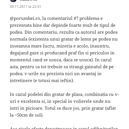
30.11.2011 la 22:31
@porumbei.ro, la comentariul #7 problema e
prezentata bine dar depinde foarte mult de tipul de
podea. Din comentariu, rezulta ca autorul are podea
normala (existenta unui gratar de lemn pe podea nu
inseamna mare lucru, mizeria e acolo, inauntru,
degajand gaze si producand praf fin si periculos in
momentul cand se usuca, daca se usuca). In cazul
asta, pentru ca tot trebuie sa strangi gainatul de pe
podea, v-urile nu prezinta nici un avantaj in
intretinere (e totusi mai ieftin).
In cazul podelei din gratar de plasa, combinatia cu v-
uri e excelenta si, in special in volierele unde nu
intri in picioare. Totul se duce jos, prin gratar (aflat
la ~50cm de sol).
Asa zisele efecte dezastruoase in cazul odihnitorilor