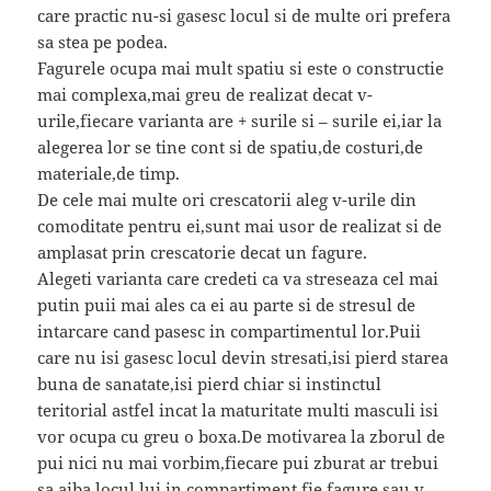
care practic nu-si gasesc locul si de multe ori prefera
sa stea pe podea.
Fagurele ocupa mai mult spatiu si este o constructie
mai complexa,mai greu de realizat decat v-
urile,fiecare varianta are + surile si – surile ei,iar la
alegerea lor se tine cont si de spatiu,de costuri,de
materiale,de timp.
De cele mai multe ori crescatorii aleg v-urile din
comoditate pentru ei,sunt mai usor de realizat si de
amplasat prin crescatorie decat un fagure.
Alegeti varianta care credeti ca va streseaza cel mai
putin puii mai ales ca ei au parte si de stresul de
intarcare cand pasesc in compartimentul lor.Puii
care nu isi gasesc locul devin stresati,isi pierd starea
buna de sanatate,isi pierd chiar si instinctul
teritorial astfel incat la maturitate multi masculi isi
vor ocupa cu greu o boxa.De motivarea la zborul de
pui nici nu mai vorbim,fiecare pui zburat ar trebui
sa aiba locul lui in compartiment fie fagure sau v.