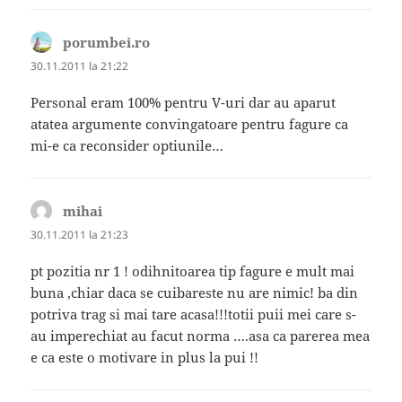
porumbei.ro
spune:
30.11.2011 la 21:22
Personal eram 100% pentru V-uri dar au aparut
atatea argumente convingatoare pentru fagure ca
mi-e ca reconsider optiunile…
mihai
spune:
30.11.2011 la 21:23
pt pozitia nr 1 ! odihnitoarea tip fagure e mult mai
buna ,chiar daca se cuibareste nu are nimic! ba din
potriva trag si mai tare acasa!!!totii puii mei care s-
au imperechiat au facut norma ….asa ca parerea mea
e ca este o motivare in plus la pui !!