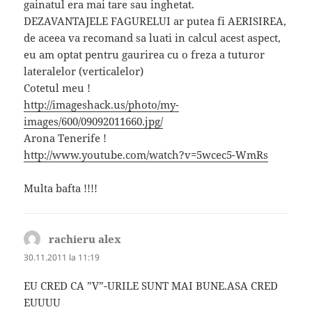
gainatul era mai tare sau inghetat.
DEZAVANTAJELE FAGURELUI ar putea fi AERISIREA,
de aceea va recomand sa luati in calcul acest aspect,
eu am optat pentru gaurirea cu o freza a tuturor
lateralelor (verticalelor)
Cotetul meu !
http://imageshack.us/photo/my-
images/600/09092011660.jpg/
Arona Tenerife !
http://www.youtube.com/watch?v=5wcec5-WmRs
Multa bafta !!!!
rachieru alex
spune:
30.11.2011 la 11:19
EU CRED CA ”V”-URILE SUNT MAI BUNE.ASA CRED
EUUUU