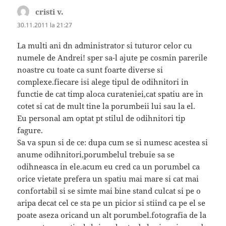
cristi v.
spune:
30.11.2011 la 21:27
La multi ani dn administrator si tuturor celor cu
numele de Andrei! sper sa-l ajute pe cosmin parerile
noastre cu toate ca sunt foarte diverse si
complexe.fiecare isi alege tipul de odihnitori in
functie de cat timp aloca curateniei,cat spatiu are in
cotet si cat de mult tine la porumbeii lui sau la el.
Eu personal am optat pt stilul de odihnitori tip
fagure.
Sa va spun si de ce: dupa cum se si numesc acestea si
anume odihnitori,porumbelul trebuie sa se
odihneasca in ele.acum eu cred ca un porumbel ca
orice vietate prefera un spatiu mai mare si cat mai
confortabil si se simte mai bine stand culcat si pe o
aripa decat cel ce sta pe un picior si stiind ca pe el se
poate aseza oricand un alt porumbel.fotografia de la