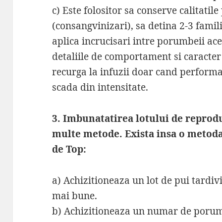
c) Este folositor sa conserve calitati
(consangvinizari), sa detina 2-3 fami
aplica incrucisari intre porumbeii ace
detaliile de comportament si caracter
recurga la infuzii doar cand perform
scada din intensitate.
3. Imbunatatirea lotului de reprodu
multe metode. Exista insa o metoda 
de Top:
a) Achizitioneaza un lot de pui tardiv
mai bune.
b) Achizitioneaza un numar de porumb