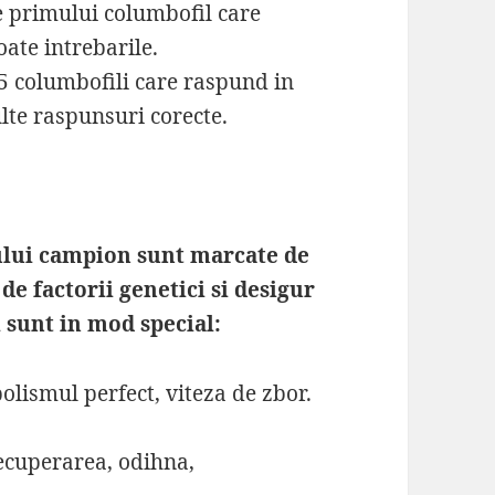
ite primului columbofil care
oate intrebarile.
 5 columbofili care raspund in
lte raspunsuri corecte.
lului campion sunt marcate de
e factorii genetici si desigur
i sunt in mod special:
olismul perfect, viteza de zbor.
recuperarea, odihna,