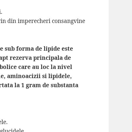
.
vin din imperecheri consangvine
le sub forma de lipide este
apt rezerva principala de
olice care au loc la nivel
e, aminoacizii si lipidele,
rtata la 1 gram de substanta
ele.
glucidele.