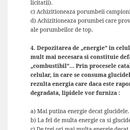
licitatii).
c) Achizitioneaza porumbeii campioni
d) Achizitioneaza porumbei care pro
ale porumbeilor de top.
4. Depozitarea de „energie” in celu
mult mai necesara si constituie def
„combustibil”… Prin procesele catab
celular, in care se consuma glucidel
rezulta energia care daca este rapo
degradata, lipidele vor furniza :
a) Mai putina energie decat glucidele.
b) La fel de multa energie ca si glucid
c) De trei ori mai multa energie decat 