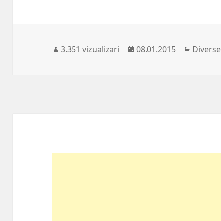
Publicat
Categor
3.351 vizualizari
08.01.2015
Diverse
pe