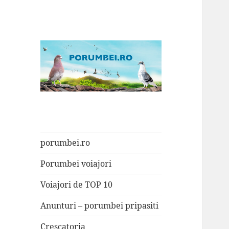
Porumbei.ro
Enciclopedia porumbelului
porumbei.ro
Porumbei voiajori
Voiajori de TOP 10
Anunturi – porumbei pripasiti
Crescatoria