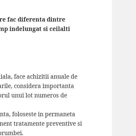
re fac diferenta dintre
mp indelungat si ceilalti
ala, face achizitii anuale de
arile, considera importanta
orul unui lot numeros de
nta, foloseste in permaneta
anent tratamente preventive si
orumbei.