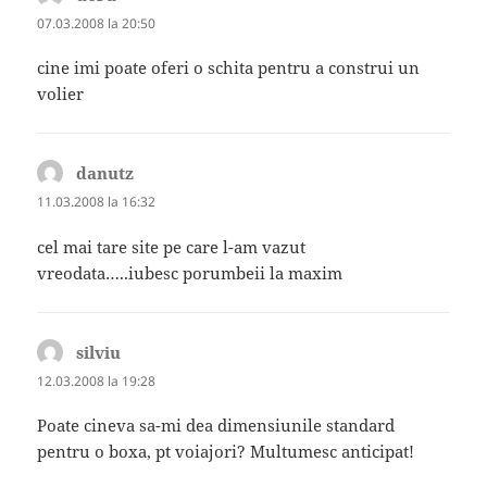
07.03.2008 la 20:50
cine imi poate oferi o schita pentru a construi un
volier
danutz
spune:
11.03.2008 la 16:32
cel mai tare site pe care l-am vazut
vreodata…..iubesc porumbeii la maxim
silviu
spune:
12.03.2008 la 19:28
Poate cineva sa-mi dea dimensiunile standard
pentru o boxa, pt voiajori? Multumesc anticipat!