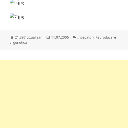
Publicat
Categorii
21.397 vizualizari
11.07.2006
Incepatori
,
Reproducere
pe
si genetica