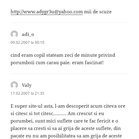
http://www.adygr3u@yahoo.com
mii de scuze
adi_o
spune:
09.02.2007 la 00:10
cind eram copil stateam zeci de minute privind
porumboii cum carau paie. eram fascinat!
Valy
spune:
17.02.2007 la 21:35
E super site-ul asta, l-am descoperit acum citeva ore
si citesc si tot citesc………. Am crescut si eu
porumbei, sunt mici suflete care te fac fericit e o
placere sa cresti si sa ai grija de aceste suflete, din
pacate eu nu am posibilitatea sa am grija de aceste