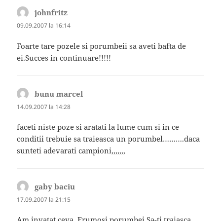
johnfritz
spune:
09.09.2007 la 16:14
Foarte tare pozele si porumbeii sa aveti bafta de
ei.Succes in continuare!!!!!
bunu marcel
spune:
14.09.2007 la 14:28
faceti niste poze si aratati la lume cum si in ce
conditii trebuie sa traieasca un porumbel……….daca
sunteti adevarati campioni,,,,,,,
gaby baciu
spune:
17.09.2007 la 21:15
Am invatat ceva. Frumosi porumbei.Sa-ti traiasca.