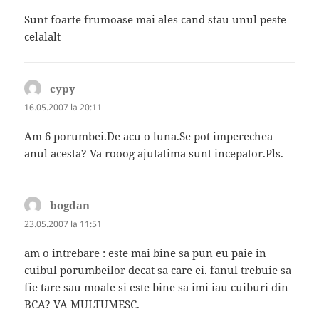
Sunt foarte frumoase mai ales cand stau unul peste
celalalt
cypy
spune:
16.05.2007 la 20:11
Am 6 porumbei.De acu o luna.Se pot imperechea
anul acesta? Va rooog ajutatima sunt incepator.Pls.
bogdan
spune:
23.05.2007 la 11:51
am o intrebare : este mai bine sa pun eu paie in
cuibul porumbeilor decat sa care ei. fanul trebuie sa
fie tare sau moale si este bine sa imi iau cuiburi din
BCA? VA MULTUMESC.