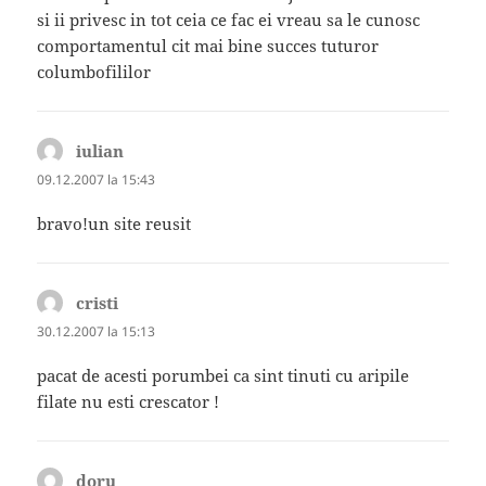
si ii privesc in tot ceia ce fac ei vreau sa le cunosc
comportamentul cit mai bine succes tuturor
columbofililor
iulian
spune:
09.12.2007 la 15:43
bravo!un site reusit
cristi
spune:
30.12.2007 la 15:13
pacat de acesti porumbei ca sint tinuti cu aripile
filate nu esti crescator !
doru
spune: