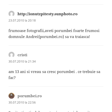
http://ionutzpitesty.sunphoto.ro
spune:
23.07.2010 la 20:18
frumoase fotografii,aveti porumbei foarte frumosi
domnule Andrei{porumbei.ro} sa va traiasca!
cristi
spune:
30.07.2010 la 21:34
am 13 ani si vreau sa cresc porumbei . ce trebuie sa
fac?
porumbei.ro
spune:
30.07.2010 la 22:56