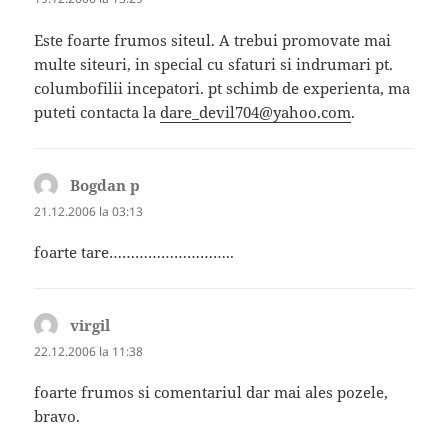
Este foarte frumos siteul. A trebui promovate mai
multe siteuri, in special cu sfaturi si indrumari pt.
columbofilii incepatori. pt schimb de experienta, ma
puteti contacta la
dare_devil704@yahoo.com
.
Bogdan p
spune:
21.12.2006 la 03:13
foarte tare………………………..
virgil
spune:
22.12.2006 la 11:38
foarte frumos si comentariul dar mai ales pozele,
bravo.