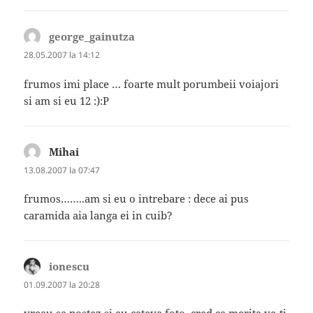
george_gainutza
spune:
28.05.2007 la 14:12
frumos imi place … foarte mult porumbeii voiajori
si am si eu 12 :):P
Mihai
spune:
13.08.2007 la 07:47
frumos……..am si eu o intrebare : dece ai pus
caramida aia langa ei in cuib?
ionescu
spune:
01.09.2007 la 20:28
vreau sa postez si eu cateva foto ,cred ca merita,ve-ti