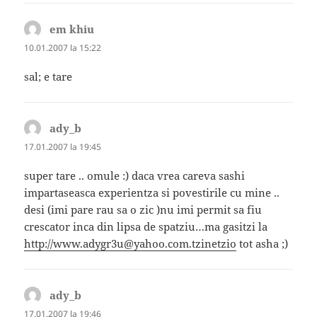
em khiu
spune:
10.01.2007 la 15:22
sal; e tare
ady_b
spune:
17.01.2007 la 19:45
super tare .. omule :) daca vrea careva sashi
impartaseasca experientza si povestirile cu mine ..
desi (imi pare rau sa o zic )nu imi permit sa fiu
crescator inca din lipsa de spatziu…ma gasitzi la
http://www.adygr3u@yahoo.com.tzinetzio
tot asha ;)
ady_b
spune:
17.01.2007 la 19:46