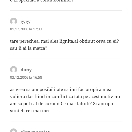
gygy
spune:
01.12.2006 la 17:33
tare perechea. mai ales lignita.ai obtinut ceva cu ei?
sau ii ai la matca?
dany
spune:
03.12.2006 la 16:58
as vrea sa am posibilitate sa imi fac propira mea
voliera dar fiind in conflict ca tata pe acest motiv nu
am sa pot cat de curand Ce ma sfatuiti? Si apropo
sunteti cei mai tari
alex macaiet
spune: