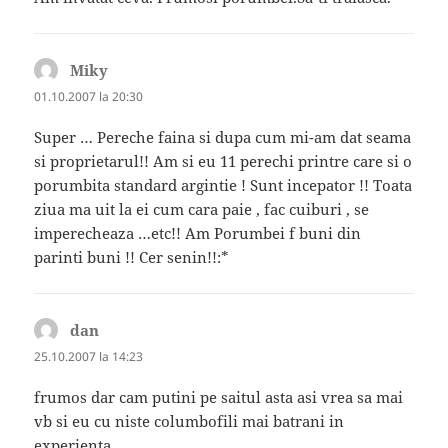
Miky
spune:
01.10.2007 la 20:30
Super … Pereche faina si dupa cum mi-am dat seama
si proprietarul!! Am si eu 11 perechi printre care si o
porumbita standard argintie ! Sunt incepator !! Toata
ziua ma uit la ei cum cara paie , fac cuiburi , se
imperecheaza …etc!! Am Porumbei f buni din
parinti buni !! Cer senin!!:*
dan
spune:
25.10.2007 la 14:23
frumos dar cam putini pe saitul asta asi vrea sa mai
vb si eu cu niste columbofili mai batrani in
experienta_