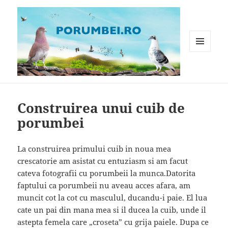
MENIU
ȘI
WIDGET-
Porumbei.ro
URI
Construirea unui cuib de
porumbei
La construirea primului cuib in noua mea
crescatorie am asistat cu entuziasm si am facut
cateva fotografii cu porumbeii la munca.Datorita
faptului ca porumbeii nu aveau acces afara, am
muncit cot la cot cu masculul, ducandu-i paie. El lua
cate un pai din mana mea si il ducea la cuib, unde il
astepta femela care „croseta” cu grija paiele. Dupa ce