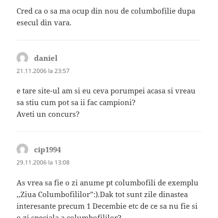
Cred ca o sa ma ocup din nou de columbofilie dupa
esecul din vara.
daniel
spune:
21.11.2006 la 23:57
e tare site-ul am si eu ceva porumpei acasa si vreau
sa stiu cum pot sa ii fac campioni?
Aveti un concurs?
cip1994
spune:
29.11.2006 la 13:08
As vrea sa fie o zi anume pt columbofili de exemplu
,,Ziua Columbofililor”:).Dak tot sunt zile dinastea
interesante precum 1 Decembie etc de ce sa nu fie si
o zi speciala a columbofililor?