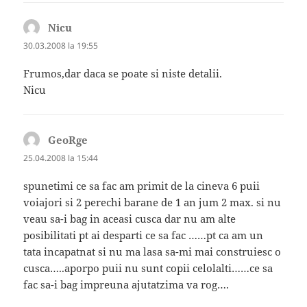
Nicu
spune:
30.03.2008 la 19:55
Frumos,dar daca se poate si niste detalii.
Nicu
GeoRge
spune:
25.04.2008 la 15:44
spunetimi ce sa fac am primit de la cineva 6 puii
voiajori si 2 perechi barane de 1 an jum 2 max. si nu
veau sa-i bag in aceasi cusca dar nu am alte
posibilitati pt ai desparti ce sa fac ……pt ca am un
tata incapatnat si nu ma lasa sa-mi mai construiesc o
cusca…..aporpo puii nu sunt copii celolalti……ce sa
fac sa-i bag impreuna ajutatzima va rog….