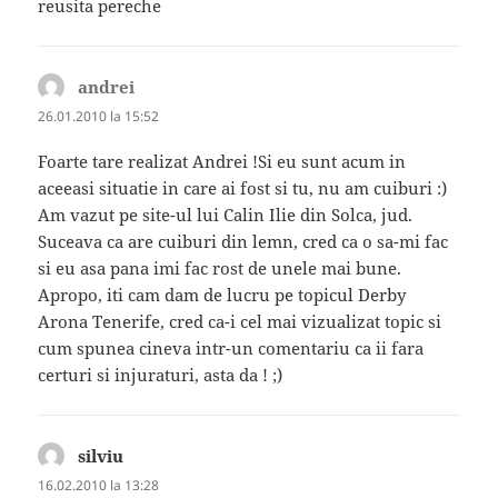
reusita pereche
andrei
spune:
26.01.2010 la 15:52
Foarte tare realizat Andrei !Si eu sunt acum in
aceeasi situatie in care ai fost si tu, nu am cuiburi :)
Am vazut pe site-ul lui Calin Ilie din Solca, jud.
Suceava ca are cuiburi din lemn, cred ca o sa-mi fac
si eu asa pana imi fac rost de unele mai bune.
Apropo, iti cam dam de lucru pe topicul Derby
Arona Tenerife, cred ca-i cel mai vizualizat topic si
cum spunea cineva intr-un comentariu ca ii fara
certuri si injuraturi, asta da ! ;)
silviu
spune:
16.02.2010 la 13:28