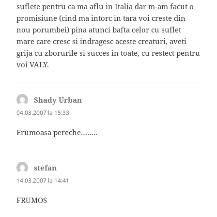
suflete pentru ca ma aflu in Italia dar m-am facut o
promisiune (cind ma intorc in tara voi creste din
nou porumbei) pina atunci bafta celor cu suflet
mare care cresc si indragesc aceste creaturi, aveti
grija cu zborurile si succes in toate, cu restect pentru
voi VALY.
Shady Urban
spune:
04.03.2007 la 15:33
Frumoasa pereche……..
stefan
spune:
14.03.2007 la 14:41
FRUMOS