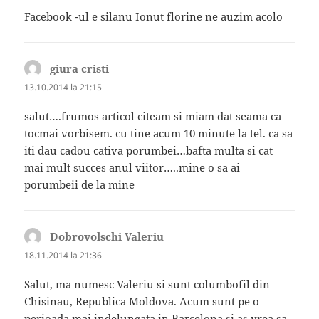
Facebook -ul e silanu Ionut florine ne auzim acolo
giura cristi
spune:
13.10.2014 la 21:15
salut….frumos articol citeam si miam dat seama ca
tocmai vorbisem. cu tine acum 10 minute la tel. ca sa
iti dau cadou cativa porumbei…bafta multa si cat
mai mult succes anul viitor…..mine o sa ai
porumbeii de la mine
Dobrovolschi Valeriu
spune:
18.11.2014 la 21:36
Salut, ma numesc Valeriu si sunt columbofil din
Chisinau, Republica Moldova. Acum sunt pe o
perioada mai indelungata in Barcelona si as vrea sa