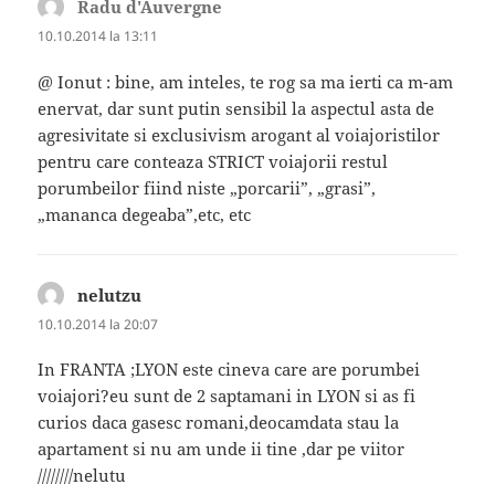
Radu d'Auvergne
spune:
10.10.2014 la 13:11
@ Ionut : bine, am inteles, te rog sa ma ierti ca m-am
enervat, dar sunt putin sensibil la aspectul asta de
agresivitate si exclusivism arogant al voiajoristilor
pentru care conteaza STRICT voiajorii restul
porumbeilor fiind niste „porcarii”, „grasi”,
„mananca degeaba”,etc, etc
nelutzu
spune:
10.10.2014 la 20:07
In FRANTA ;LYON este cineva care are porumbei
voiajori?eu sunt de 2 saptamani in LYON si as fi
curios daca gasesc romani,deocamdata stau la
apartament si nu am unde ii tine ,dar pe viitor
////////nelutu