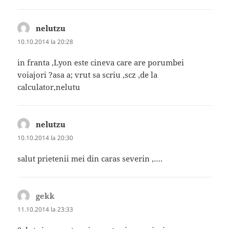
nelutzu
spune:
10.10.2014 la 20:28
in franta ,Lyon este cineva care are porumbei
voiajori ?asa a; vrut sa scriu ,scz ,de la
calculator,nelutu
nelutzu
spune:
10.10.2014 la 20:30
salut prietenii mei din caras severin ,….
gekk
spune:
11.10.2014 la 23:33