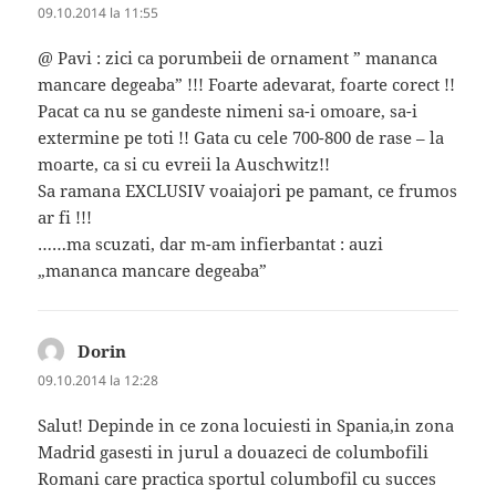
09.10.2014 la 11:55
@ Pavi : zici ca porumbeii de ornament ” mananca
mancare degeaba” !!! Foarte adevarat, foarte corect !!
Pacat ca nu se gandeste nimeni sa-i omoare, sa-i
extermine pe toti !! Gata cu cele 700-800 de rase – la
moarte, ca si cu evreii la Auschwitz!!
Sa ramana EXCLUSIV voaiajori pe pamant, ce frumos
ar fi !!!
……ma scuzati, dar m-am infierbantat : auzi
„mananca mancare degeaba”
Dorin
spune:
09.10.2014 la 12:28
Salut! Depinde in ce zona locuiesti in Spania,in zona
Madrid gasesti in jurul a douazeci de columbofili
Romani care practica sportul columbofil cu succes