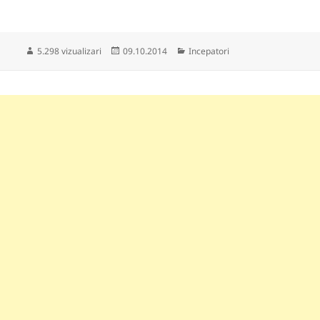
Publicat
Categorii
5.298 vizualizari
09.10.2014
Incepatori
pe