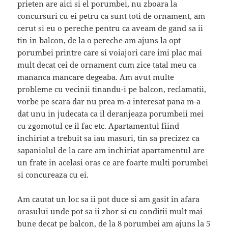
prieten are aici si el porumbei, nu zboara la
concursuri cu ei petru ca sunt toti de ornament, am
cerut si eu o pereche pentru ca aveam de gand sa ii
tin in balcon, de la o pereche am ajuns la opt
porumbei printre care si voiajori care imi plac mai
mult decat cei de ornament cum zice tatal meu ca
mananca mancare degeaba. Am avut multe
probleme cu vecinii tinandu-i pe balcon, reclamatii,
vorbe pe scara dar nu prea m-a interesat pana m-a
dat unu in judecata ca il deranjeaza porumbeii mei
cu zgomotul ce il fac etc. Apartamentul fiind
inchiriat a trebuit sa iau masuri, tin sa precizez ca
sapaniolul de la care am inchiriat apartamentul are
un frate in acelasi oras ce are foarte multi porumbei
si concureaza cu ei.
Am cautat un loc sa ii pot duce si am gasit in afara
orasului unde pot sa ii zbor si cu conditii mult mai
bune decat pe balcon, de la 8 porumbei am ajuns la 5