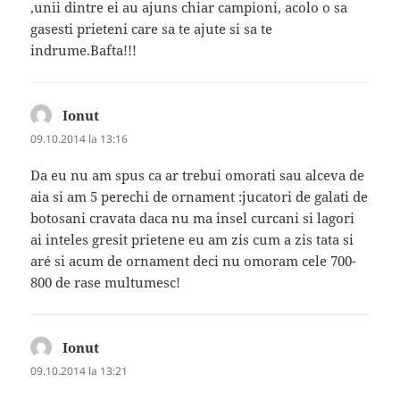
,unii dintre ei au ajuns chiar campioni, acolo o sa
gasesti prieteni care sa te ajute si sa te
indrume.Bafta!!!
Ionut
spune:
09.10.2014 la 13:16
Da eu nu am spus ca ar trebui omorati sau alceva de
aia si am 5 perechi de ornament :jucatori de galati de
botosani cravata daca nu ma insel curcani si lagori
ai inteles gresit prietene eu am zis cum a zis tata si
aré si acum de ornament deci nu omoram cele 700-
800 de rase multumesc!
Ionut
spune:
09.10.2014 la 13:21