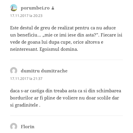
porumbei.ro
spune:
17.11.2017 la 20:23
Este destul de greu de realizat pentru ca nu aduce
un beneficiu… „mie ce imi iese din asta?”. Fiecare isi
vede de goana lui dupa cupe, orice altceva e
neinteresant. Egoismul domina.
dumitru dumitrache
spune:
17.11.2017 la 21:37
daca s-ar castiga din treaba asta ca si din schimbarea
bordurilor ar fi pline de voliere nu doar scolile dar
si gradinitele .
Florin
spune: