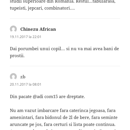
studii superioare din Romania. Restul…tabularasa,
tupeisti, jepcari, combinatori….
Chinezu African
spune:
19.11.2017 la 22:01
Dai porumbei unui copil… si nu va mai avea bani de
prostii.
zb
spune:
20.11.2017 la 08:01
Din pacate @adi com15 are dreptate.
Nu am vazut imbarcare fara caterinca jegoasa, fara
amenintari, fara bidonul de 2l de bere, fara seminte
aruncate pe jos, fara certuri si lista poate continua.