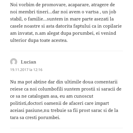
Noi vorbim de promovare, acaparare, atragere de
noi membri tineri…dar noi avem o vartsa , un job
stabil, o familie…suntem in mare parte asezati la
casele noastre si asta datorita faptului ca in copilarie
am invatat, n.am alegat dupa porumbei, ei venind
ulterior dupa toate acestea.
Lucian
spune:
19.11.2017 la 12:16
Nu ma pot abtine dar din ultimile doua comentarii
reiese ca noi columbofili suntem prostii si saracii de
ce sa ne catalogam asa, eu am cunoscut
politisti,doctori oamenii de afaceri care impart
aceiasi pasiune,nu trebuie sa fii prost sarac si de la
tara sa cresti porumbei.