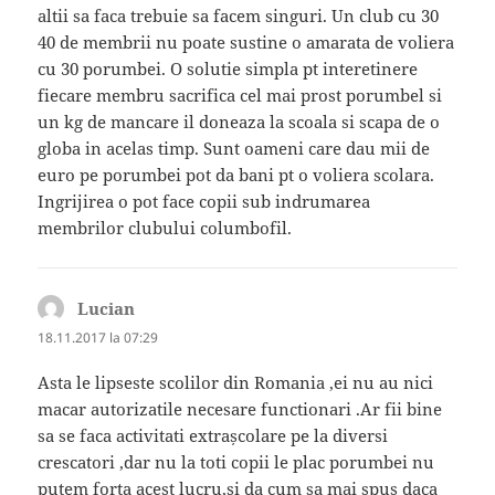
altii sa faca trebuie sa facem singuri. Un club cu 30
40 de membrii nu poate sustine o amarata de voliera
cu 30 porumbei. O solutie simpla pt interetinere
fiecare membru sacrifica cel mai prost porumbel si
un kg de mancare il doneaza la scoala si scapa de o
globa in acelas timp. Sunt oameni care dau mii de
euro pe porumbei pot da bani pt o voliera scolara.
Ingrijirea o pot face copii sub indrumarea
membrilor clubului columbofil.
Lucian
spune:
18.11.2017 la 07:29
Asta le lipseste scolilor din Romania ,ei nu au nici
macar autorizatile necesare functionari .Ar fii bine
sa se faca activitati extrașcolare pe la diversi
crescatori ,dar nu la toti copii le plac porumbei nu
putem forta acest lucru,si da cum sa mai spus daca