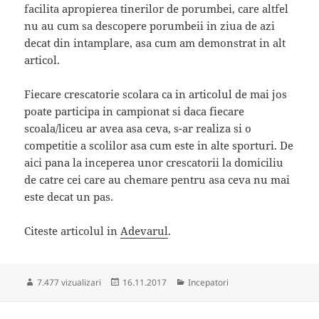
facilita apropierea tinerilor de porumbei, care altfel
nu au cum sa descopere porumbeii in ziua de azi
decat din intamplare, asa cum am demonstrat in alt
articol.
Fiecare crescatorie scolara ca in articolul de mai jos
poate participa in campionat si daca fiecare
scoala/liceu ar avea asa ceva, s-ar realiza si o
competitie a scolilor asa cum este in alte sporturi. De
aici pana la inceperea unor crescatorii la domiciliu
de catre cei care au chemare pentru asa ceva nu mai
este decat un pas.
Citeste articolul in
Adevarul
.
Publicat
Categorii
7.477 vizualizari
16.11.2017
Incepatori
pe