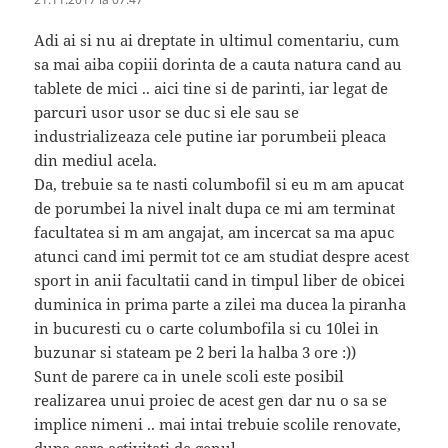
Adi ai si nu ai dreptate in ultimul comentariu, cum
sa mai aiba copiii dorinta de a cauta natura cand au
tablete de mici .. aici tine si de parinti, iar legat de
parcuri usor usor se duc si ele sau se
industrializeaza cele putine iar porumbeii pleaca
din mediul acela.
Da, trebuie sa te nasti columbofil si eu m am apucat
de porumbei la nivel inalt dupa ce mi am terminat
facultatea si m am angajat, am incercat sa ma apuc
atunci cand imi permit tot ce am studiat despre acest
sport in anii facultatii cand in timpul liber de obicei
duminica in prima parte a zilei ma ducea la piranha
in bucuresti cu o carte columbofila si cu 10lei in
buzunar si stateam pe 2 beri la halba 3 ore :))
Sunt de parere ca in unele scoli este posibil
realizarea unui proiec de acest gen dar nu o sa se
implice nimeni .. mai intai trebuie scolile renovate,