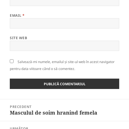
EMAIL
*
SITE WEB
Salvează-mi numele, emailul și site-ul web în acest navigator
pentru data viitoare când o să comentez.
Navigare
PRECEDENT
în
Masculul de soim hranind femela
Articolul
articole
anterior:
URMĂTOR