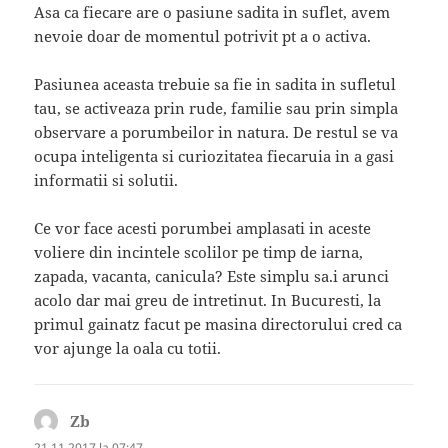
Asa ca fiecare are o pasiune sadita in suflet, avem
nevoie doar de momentul potrivit pt a o activa.
Pasiunea aceasta trebuie sa fie in sadita in sufletul
tau, se activeaza prin rude, familie sau prin simpla
observare a porumbeilor in natura. De restul se va
ocupa inteligenta si curiozitatea fiecaruia in a gasi
informatii si solutii.
Ce vor face acesti porumbei amplasati in aceste
voliere din incintele scolilor pe timp de iarna,
zapada, vacanta, canicula? Este simplu sa.i arunci
acolo dar mai greu de intretinut. In Bucuresti, la
primul gainatz facut pe masina directorului cred ca
vor ajunge la oala cu totii.
Zb
spune:
21.11.2017 la 07:47