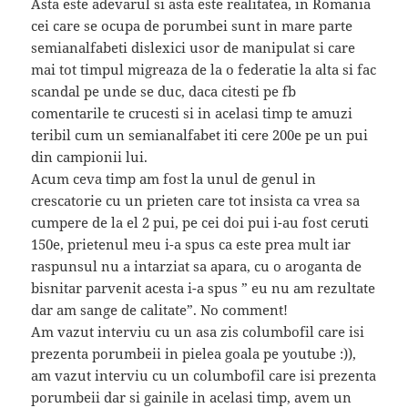
Asta este adevarul si asta este realitatea, in Romania
cei care se ocupa de porumbei sunt in mare parte
semianalfabeti dislexici usor de manipulat si care
mai tot timpul migreaza de la o federatie la alta si fac
scandal pe unde se duc, daca citesti pe fb
comentarile te crucesti si in acelasi timp te amuzi
teribil cum un semianalfabet iti cere 200e pe un pui
din campionii lui.
Acum ceva timp am fost la unul de genul in
crescatorie cu un prieten care tot insista ca vrea sa
cumpere de la el 2 pui, pe cei doi pui i-au fost ceruti
150e, prietenul meu i-a spus ca este prea mult iar
raspunsul nu a intarziat sa apara, cu o aroganta de
bisnitar parvenit acesta i-a spus ” eu nu am rezultate
dar am sange de calitate”. No comment!
Am vazut interviu cu un asa zis columbofil care isi
prezenta porumbeii in pielea goala pe youtube :)),
am vazut interviu cu un columbofil care isi prezenta
porumbeii dar si gainile in acelasi timp, avem un