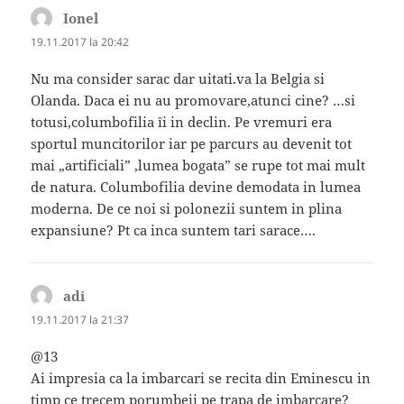
Ionel
spune:
19.11.2017 la 20:42
Nu ma consider sarac dar uitati.va la Belgia si
Olanda. Daca ei nu au promovare,atunci cine? …si
totusi,columbofilia îi in declin. Pe vremuri era
sportul muncitorilor iar pe parcurs au devenit tot
mai „artificiali” ,lumea bogata” se rupe tot mai mult
de natura. Columbofilia devine demodata in lumea
moderna. De ce noi si polonezii suntem in plina
expansiune? Pt ca inca suntem tari sarace….
adi
spune:
19.11.2017 la 21:37
@13
Ai impresia ca la imbarcari se recita din Eminescu in
timp ce trecem porumbeii pe trapa de imbarcare?