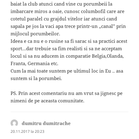
baiat la club atunci cand vine cu porumbeii la
imbarcare miros a oaie, cunosc columbofil care are
cotetul paralel cu grajdul vitelor iar atunci cand
sapala pe jos la vaci apa trece printr-un „canal” prin
mijlocul porumbeilor.
Ideea e ca nu e o rusine sa fi sarac si sa practici acest
sport…dar trebuie sa fim realisti si sa ne acceptam
locul si sa nu aducem in comparatie Belgia,Olanda,
Franta, Germania etc.
Cum la mai toate suntem pe ultimul loc in Eu .. asa
suntem si la porumbei.
PS. Prin acest comentariu nu am vrut sa jignesc pe
nimeni de pe aceasta comunitate.
dumitru dumitrache
spune:
20.11.2017 la 20:23