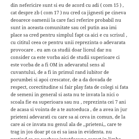
din nefericire sunt si eu de acord cu adi ( com 15 ) ,
cat despre zb ( com 17 ) nu cred ca jignesti pe cineva
deoarece oamenii la care faci referire probabil nu
sunt in aceasta comunitate sau cel putin asa imi
place sa cred pentru simplul fapt ca aici e cu scrisul ,
cu cititul ceea ce pentru unii reprezinta o adevarata
provocare . eu am ca studii doar liceul dar nu
consider ca este vorba aici de studii superioare ci
este vorba de a fi OM in adevaratul sens al
cuvantului, de a fi in primul rand iubitor de
porumbei si apoi crescator, de a da dovada de
respect, corectitudine si fair play fata de colegi si fata
de semeni in general si asta nu te invata la nici o
scoala fie ea superioara sau nu , reprezinta cei 7 ani
de acasa si vointa de a te autoeduca , de a avea in jur
prieteni adevarati cu care sa ai ceva in comun, de la
care ai ce invata nu genul ala de ,,prieteni,, care te
trag in jos doar pt ca ei sa iasa in evidenta. nu
pretind ca eu vorbesc intotdeauna corect in limba