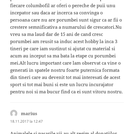
fiecare columbofil ar oferi o pereche de puii unu
incepator sau daca ar incerca sa convinga o
persoana care nu are porumbei sunt sigur ca ar fii o
crestere semnificativa a numarului de crescatori.Nu
vreu sa ma laud dar de 15 ani de cand cresc
porumbei am reusit sa induc acest hobby la inca 3
tineri pe care iam sustinut si ajutat cu material si
acum au inceput sa ma bata la etape cu porumbei
mei.Alt lucru important care lam observat ca vine o
generati in spatele nostru foarte puternica formata
din tineri care au devenit tot mai interesati de acest
sport si tot mai buni si este un lucru incurajator
pentru noi si ma bucur find ca ei sunt vitoru nostru.
marius
spune:
18.11.2017 la 12:47
Animalele si pasarile vii au alt regim al donatiilor