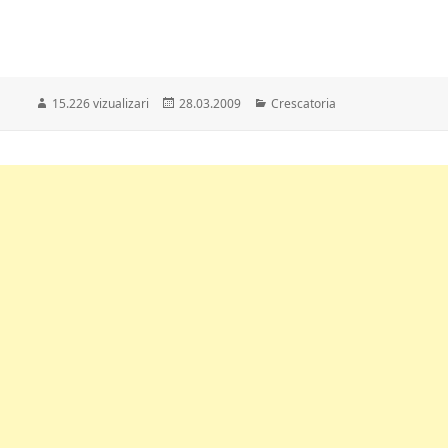
Publicat
Categorii
15.226 vizualizari
28.03.2009
Crescatoria
pe