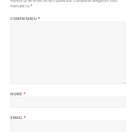
Adresa ta de email nu va fi publicată.
Câmpurile obligatorii sunt
marcate cu
*
COMENTARIU
*
NUME
*
EMAIL
*