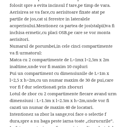
folosit spre a evita incinsul f tare,pe timp de vara.
Aerisirea se va face,cu aerisitoare fixate atat pe
partile de jos,cat si ferestre in lateralele
acoperisului.Mentionez ca partea de jos(stalpii)va fi
inchisa ermetic,cu placi OSB,pe care se vor monta
aerisitori.
Numarul de porumbei,in cele cinci compartimente
va fi urmatorul:
Matca cu 2 compartimente de L=1mx l=2,5m x 2m
inaltime,unde vor fi maxim 10 cupluri
Pui un compartiment cu dimensiunile de L=1m x
l=2,5 x h=2m,cu un numar maxim de 30 de pui,care
vor fi f dur selectionati prin zboruri
Lotul de zbor cu 2 compartimente fiecare avand urm
dimensiuni : L=1.5m x l=2.5m x h=2m,unde vor fi
cazati un numar de maxim 40 de locatari.
Intentionez sa zbor la sange,voi face o selectie f
dura,spre a nu baga peste iarna toate „ciurucurile”.