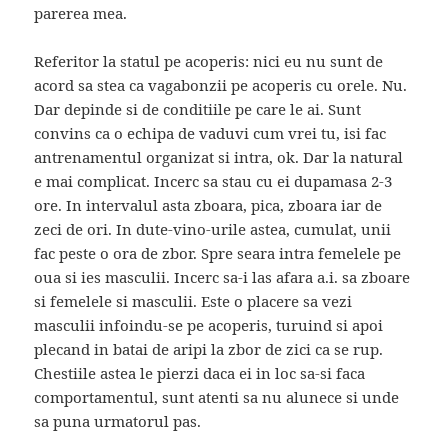
parerea mea.
Referitor la statul pe acoperis: nici eu nu sunt de
acord sa stea ca vagabonzii pe acoperis cu orele. Nu.
Dar depinde si de conditiile pe care le ai. Sunt
convins ca o echipa de vaduvi cum vrei tu, isi fac
antrenamentul organizat si intra, ok. Dar la natural
e mai complicat. Incerc sa stau cu ei dupamasa 2-3
ore. In intervalul asta zboara, pica, zboara iar de
zeci de ori. In dute-vino-urile astea, cumulat, unii
fac peste o ora de zbor. Spre seara intra femelele pe
oua si ies masculii. Incerc sa-i las afara a.i. sa zboare
si femelele si masculii. Este o placere sa vezi
masculii infoindu-se pe acoperis, turuind si apoi
plecand in batai de aripi la zbor de zici ca se rup.
Chestiile astea le pierzi daca ei in loc sa-si faca
comportamentul, sunt atenti sa nu alunece si unde
sa puna urmatorul pas.