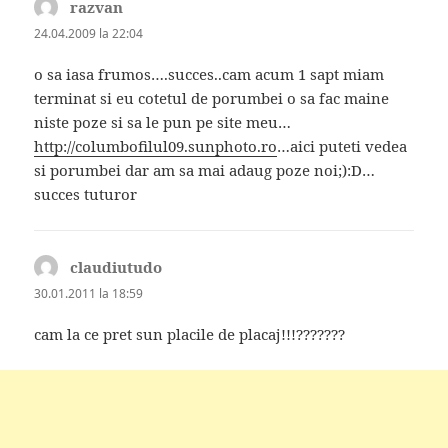
razvan
spune:
24.04.2009 la 22:04
o sa iasa frumos….succes..cam acum 1 sapt miam
terminat si eu cotetul de porumbei o sa fac maine
niste poze si sa le pun pe site meu…
http://columbofilul09.sunphoto.ro
…aici puteti vedea
si porumbei dar am sa mai adaug poze noi;):D…
succes tuturor
claudiutudo
spune:
30.01.2011 la 18:59
cam la ce pret sun placile de placaj!!!???????