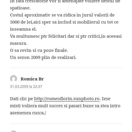
In fata crescatorie vor fi amenajate voliere destul de
spatioase.
Costul aproximativ se va ridica in jurul valorii de
5000 de lei,aici sper sa includ si mobilierul cu tot ce
inseamna el.
Va multumesc ptr felicitari dar si ptr critici,in aceeasi
masura.
O sa revin si cu poze finale.
Un sezon 2009 plin de realizari.
Romica Br
spune:
31.03.2009 la 22:37
Dati clic pe
http://romeoflorin.sunphoto.ro
. Iese
misti voliera mult succes si pasari bune sa stea intro
asemenea cusca./