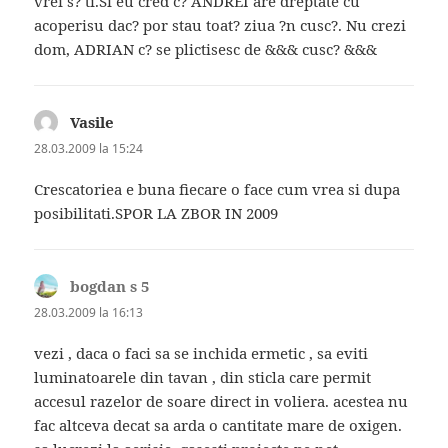
vrei s? ti.Si eu cred c? ANDREI are dreptate cu
acoperisu dac? por stau toat? ziua ?n cusc?. Nu crezi
dom, ADRIAN c? se plictisesc de &&& cusc? &&&
Vasile
spune:
28.03.2009 la 15:24
Crescatoriea e buna fiecare o face cum vrea si dupa
posibilitati.SPOR LA ZBOR IN 2009
bogdan s 5
spune:
28.03.2009 la 16:13
vezi , daca o faci sa se inchida ermetic , sa eviti
luminatoarele din tavan , din sticla care permit
accesul razelor de soare direct in voliera. acestea nu
fac altceva decat sa arda o cantitate mare de oxigen.