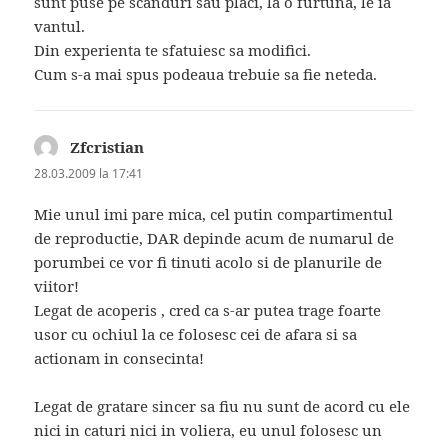
sunt puse pe scanduri sau placi, la o furtuna, le ia
vantul.
Din experienta te sfatuiesc sa modifici.
Cum s-a mai spus podeaua trebuie sa fie neteda.
Zfcristian
spune:
28.03.2009 la 17:41
Mie unul imi pare mica, cel putin compartimentul
de reproductie, DAR depinde acum de numarul de
porumbei ce vor fi tinuti acolo si de planurile de
viitor!
Legat de acoperis , cred ca s-ar putea trage foarte
usor cu ochiul la ce folosesc cei de afara si sa
actionam in consecinta!
Legat de gratare sincer sa fiu nu sunt de acord cu ele
nici in caturi nici in voliera, eu unul folosesc un