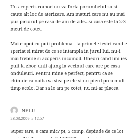
Un acoperis comod nu va forta porumbelul sa-si
caute alt loc de aterizare. Am maturi care nu au mai
pus piciorul pe casa de ani de zile…si casa este la 2-3
metri de cotet.
Mai e apoi cu puii problema…la primele iesiri cand e
speriat si mirat de ce se intampla in jurul lui, nu-i
mai trebuie si acoperis incomod. Uneori cand imi ies
puii la zbor, unii ajung la vecinul care are pe casa
onduleuri. Pentru mine e perfect, pentru ca se
chinuie ca naiba sa stea pe ele si nu pierd prea mult
timp acolo. Dar sa le am pe cotet, nu mi-ar placea.
NELU
spune:
28.03.2009 la 12:57
Super tare, e cam mic? pt, 5 comp. depinde de ce lot