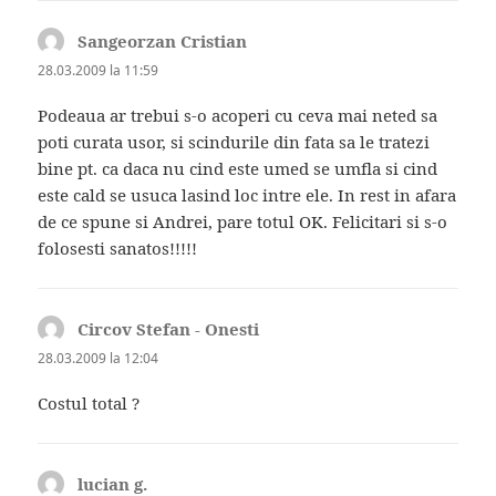
Sangeorzan Cristian
spune:
28.03.2009 la 11:59
Podeaua ar trebui s-o acoperi cu ceva mai neted sa
poti curata usor, si scindurile din fata sa le tratezi
bine pt. ca daca nu cind este umed se umfla si cind
este cald se usuca lasind loc intre ele. In rest in afara
de ce spune si Andrei, pare totul OK. Felicitari si s-o
folosesti sanatos!!!!!
Circov Stefan - Onesti
spune:
28.03.2009 la 12:04
Costul total ?
lucian g.
spune: