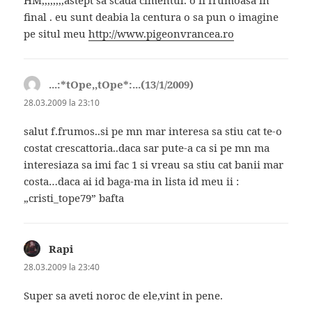
HM,,,,,,,,astept sa scada cimentul. o fi frumoasa in
final . eu sunt deabia la centura o sa pun o imagine
pe situl meu
http://www.pigeonvrancea.ro
...:*tOpe,,tOpe*:...(13/1/2009)
spune:
28.03.2009 la 23:10
salut f.frumos..si pe mn mar interesa sa stiu cat te-o
costat crescattoria..daca sar pute-a ca si pe mn ma
interesiaza sa imi fac 1 si vreau sa stiu cat banii mar
costa…daca ai id baga-ma in lista id meu ii :
„cristi_tope79” bafta
Rapi
spune:
28.03.2009 la 23:40
Super sa aveti noroc de ele,vint in pene.