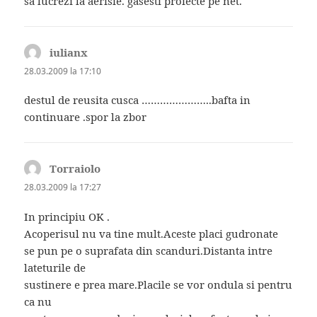
sa lucrezi la aerisie. gasesti proiecte pe net.
iulianx
spune:
28.03.2009 la 17:10
destul de reusita cusca …………………..bafta in
continuare .spor la zbor
Torraiolo
spune:
28.03.2009 la 17:27
In principiu OK .
Acoperisul nu va tine mult.Aceste placi gudronate
se pun pe o suprafata din scanduri.Distanta intre
lateturile de
sustinere e prea mare.Placile se vor ondula si pentru
ca nu