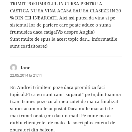
TRIMIT PORUMBELUL IN CURSA PENTRU A
CASTIGA NU SA VINA ACASA SAU SA CLASEZE IN 20
% DIN CEI INBARCATI. Aici asi putea da vina si pe
sistemul lor de pariere care poate aduce o suma
frumusica daca catiga(Vb despre Anglia)
Sunt multe de spus la acest topic dar….informatiile
sunt costisitoare:)
fane
spune:
22.05.2014 la 21:11
Bn Andrei trimitem poze daca promiti ca faci
topicul.Pt ca eu sunt cam” suparat” pe tn,din toamna
ti.am trimes poze cu al meu cotet de matca finalizat
si nici acum nu le.ai postat.Daca nu le mai ai ti le
mai trimet odata,imi dai un maill.Pe mine ma ai
dublu client,cotet de matca la socri plus cotetul de
zburatori din balcon.