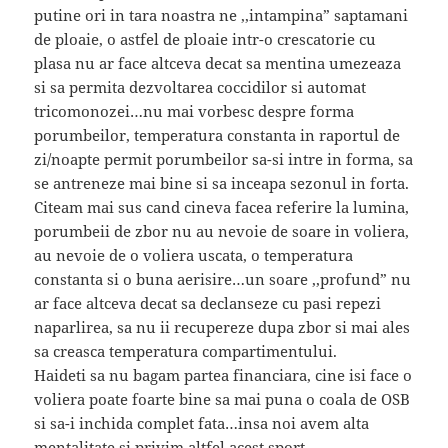
putine ori in tara noastra ne ,,intampina” saptamani
de ploaie, o astfel de ploaie intr-o crescatorie cu
plasa nu ar face altceva decat sa mentina umezeaza
si sa permita dezvoltarea coccidilor si automat
tricomonozei…nu mai vorbesc despre forma
porumbeilor, temperatura constanta in raportul de
zi/noapte permit porumbeilor sa-si intre in forma, sa
se antreneze mai bine si sa inceapa sezonul in forta.
Citeam mai sus cand cineva facea referire la lumina,
porumbeii de zbor nu au nevoie de soare in voliera,
au nevoie de o voliera uscata, o temperatura
constanta si o buna aerisire…un soare ,,profund” nu
ar face altceva decat sa declanseze cu pasi repezi
naparlirea, sa nu ii recupereze dupa zbor si mai ales
sa creasca temperatura compartimentului.
Haideti sa nu bagam partea financiara, cine isi face o
voliera poate foarte bine sa mai puna o coala de OSB
si sa-i inchida complet fata…insa noi avem alta
mentalitate si privim altfel acest sport.