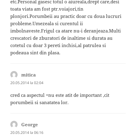
etc.Personal gasesc totul o aiureala,drept care,desi
toata viata am fost ptr.voiajori,tin
plonjori.Porumbeii au practic doar cu doua lucruri
probleme.Umezeala si curentul ii
imbolnaveste.Frigul ca atare nu-i deranjeaza.Multi
crescatori de zburatori de inaltime si durata au
cotetul cu doar 3 pereti inchisi,al patrulea si
podeaua sint din plasa.
mitica
spune:
20.05.2014 la 02:04
cred ca aspectul =nu este atit de important ,cit
porumbeii si sanatatea lor.
George
spune:
20.05.2014 la 06:16