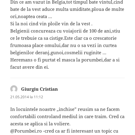
Din ce am vazut in Belgia,tot timpul bate vintul,cind
bate de la vest aduce multa umiditate,ploua de multe
ori,noaptea ceata …
Si la noi cind vin ploile vin de la vest .
Belgienii concureaza cu voiajorii de 100 de ani,stiu
ce le trebuie ca sa cistige.Este clar ca o crescatorie
frumoasa place omului,dar nu o sa vezi in curtea
belgienilor deranj,gunoi,cosmelii ruginite …
Heremans o fi purtat el masca la porumbei,dar a si
facut avere din ei.
Giurgiu Cristian
spune:
21.05.2014 la 11:12
In locuintele noastre „inchise” reusim sa ne facem
confortabili controland mediul in care traim. Cred ca
acesta se aplica si la voliere.
@Porumbei.ro -cred ca ar fi interesant un topic cu