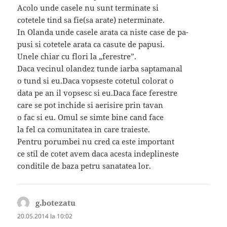
Acolo unde casele nu sunt terminate si
cotetele tind sa fie(sa arate) neterminate.
In Olanda unde casele arata ca niste case de pa-
pusi si cotetele arata ca casute de papusi.
Unele chiar cu flori la „ferestre”.
Daca vecinul olandez tunde iarba saptamanal
o tund si eu.Daca vopseste cotetul colorat o
data pe an il vopsesc si eu.Daca face ferestre
care se pot inchide si aerisire prin tavan
o fac si eu. Omul se simte bine cand face
la fel ca comunitatea in care traieste.
Pentru porumbei nu cred ca este important
ce stil de cotet avem daca acesta indeplineste
conditile de baza petru sanatatea lor.
g.botezatu
spune:
20.05.2014 la 10:02