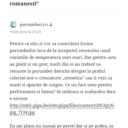
romanesti”
porumbei.ro
spune:
19.05.2014 la 21:23
Pentru ca stiu si vor sa controleze forma
porumbeilor inca de la inceputul sezonului cand
variatiile de temperatura sunt mari. Dar pentru asta
au platit si un pret, multi din ei au trebuit sa
renunte la porumbei datorita alergiei la praful
colectat intr-o crescatorie „ermetica” sau ii vezi cu
masti si aparate de oxigen. Ce nu face omu pentru
performanta si faima? Se imbraca si scafandru daca
e nevoie:
http://static.pipa.be/sites/pipa/files/content/2013q1/6-
pig_7134.jpg
Eu am plasa nu numai pe pereti dar si pe podea, sa