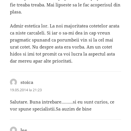
fie treaba treaba. Mai lipseste sa le fac acoperisul din
plasa.
Admir estetica lor. La noi majoritatea cotetelor arata
ca niste carcaleli. Si iar o sa-mi dea in cap vreun
pragmatic spunand ca porumbeii vin si la cel mai
urat cotet. Nu despre asta era vorba. Am un cotet
hidos si imi tot promit ca voi lucra la aspectul asta
dar mereu apar alte prioritati.
stoica
spune:
19.05.2014 la 21:23
Salutare. Buna intrebare………si eu sunt curios, ce
vor spune specialistii.Sa auzim de bine
lee
spune: