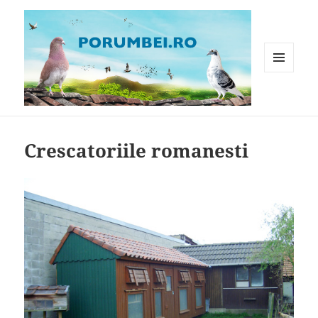
MENIU
ȘI
WIDGET-
Porumbei.ro
URI
Crescatoriile romanesti