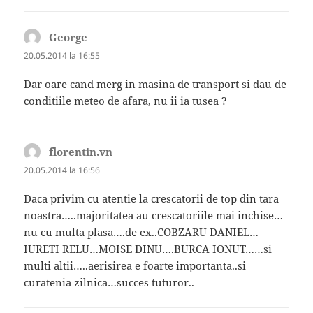
George
spune:
20.05.2014 la 16:55
Dar oare cand merg in masina de transport si dau de
conditiile meteo de afara, nu ii ia tusea ?
florentin.vn
spune:
20.05.2014 la 16:56
Daca privim cu atentie la crescatorii de top din tara
noastra…..majoritatea au crescatoriile mai inchise…
nu cu multa plasa….de ex..COBZARU DANIEL…
IURETI RELU…MOISE DINU….BURCA IONUT……si
multi altii…..aerisirea e foarte importanta..si
curatenia zilnica…succes tuturor..