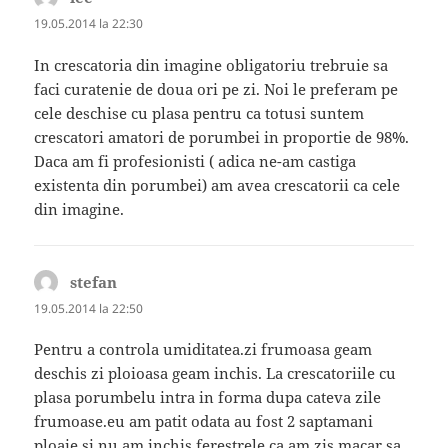
19.05.2014 la 22:30
In crescatoria din imagine obligatoriu trebruie sa
faci curatenie de doua ori pe zi. Noi le preferam pe
cele deschise cu plasa pentru ca totusi suntem
crescatori amatori de porumbei in proportie de 98%.
Daca am fi profesionisti ( adica ne-am castiga
existenta din porumbei) am avea crescatorii ca cele
din imagine.
stefan
spune:
19.05.2014 la 22:50
Pentru a controla umiditatea.zi frumoasa geam
deschis zi ploioasa geam inchis. La crescatoriile cu
plasa porumbelu intra in forma dupa cateva zile
frumoase.eu am patit odata au fost 2 saptamani
ploaie si nu am inchis ferestrele ca am zis macar sa