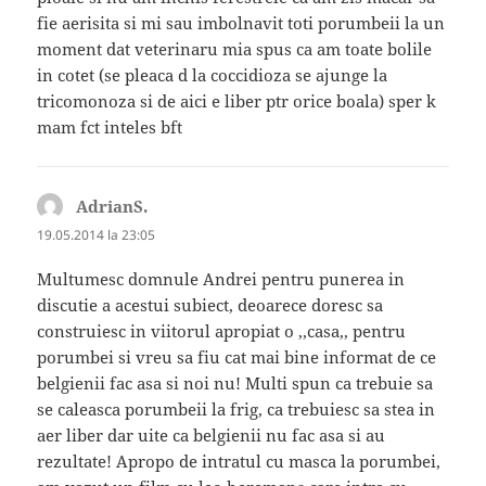
fie aerisita si mi sau imbolnavit toti porumbeii la un
moment dat veterinaru mia spus ca am toate bolile
in cotet (se pleaca d la coccidioza se ajunge la
tricomonoza si de aici e liber ptr orice boala) sper k
mam fct inteles bft
AdrianS.
spune:
19.05.2014 la 23:05
Multumesc domnule Andrei pentru punerea in
discutie a acestui subiect, deoarece doresc sa
construiesc in viitorul apropiat o ,,casa,, pentru
porumbei si vreu sa fiu cat mai bine informat de ce
belgienii fac asa si noi nu! Multi spun ca trebuie sa
se caleasca porumbeii la frig, ca trebuiesc sa stea in
aer liber dar uite ca belgienii nu fac asa si au
rezultate! Apropo de intratul cu masca la porumbei,