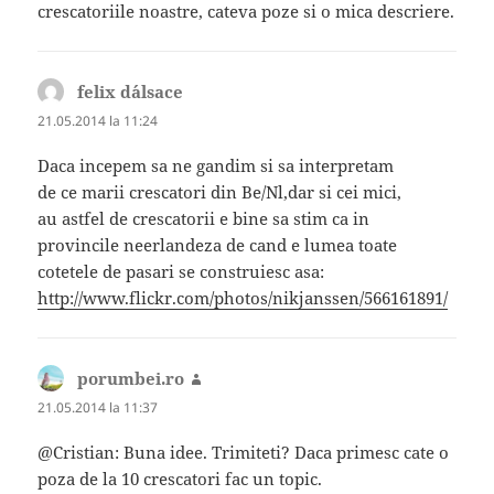
crescatoriile noastre, cateva poze si o mica descriere.
felix d´alsace
spune:
21.05.2014 la 11:24
Daca incepem sa ne gandim si sa interpretam
de ce marii crescatori din Be/Nl,dar si cei mici,
au astfel de crescatorii e bine sa stim ca in
provincile neerlandeza de cand e lumea toate
cotetele de pasari se construiesc asa:
http://www.flickr.com/photos/nikjanssen/566161891/
porumbei.ro
spune:
21.05.2014 la 11:37
@Cristian: Buna idee. Trimiteti? Daca primesc cate o
poza de la 10 crescatori fac un topic.