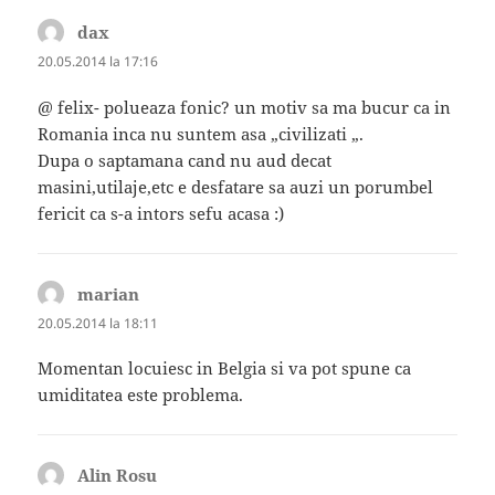
dax
spune:
20.05.2014 la 17:16
@ felix- polueaza fonic? un motiv sa ma bucur ca in
Romania inca nu suntem asa „civilizati „.
Dupa o saptamana cand nu aud decat
masini,utilaje,etc e desfatare sa auzi un porumbel
fericit ca s-a intors sefu acasa :)
marian
spune:
20.05.2014 la 18:11
Momentan locuiesc in Belgia si va pot spune ca
umiditatea este problema.
Alin Rosu
spune: