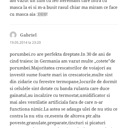
am vazut un film cu leo heremans care intra cu
masca la ei si m-a busit rasul chiar ma miram ce face
cu masca aia :))))))!
Gabriel
spune:
19.05.2014 la 23:20
porumbei.ro are perfekta dreptate.In 30 de ani de
cind traiesc in Germania am vazut multe „cotete”de
porumbei.Majoritatea crescatorilor de voiajori au
investit sume foarte mari in crescatorie,multe sint
din zidarie cu ferestre termopane,locurile de dormit
si celulele sint dotate cu banda rulanta care duce
gainatul,au incalzire cu termostat,umidificator si
mai ales ventilatie artificiala fara de care n-ar
functiona nimic.La astea se adauga ulei de nu stiu ce
contra la nu stiu ce,esenta de altceva ptr.alta
poveste,granulate,preparate,tincturi si picaturi