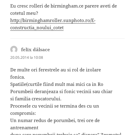
Eu cresc rolleri de birmingham.ce parere aveti de
cotetul meu?
http://birminghamroller.sunphoto.ro/E-
constructia_noului_cotet
felix d´alsace
spune:
20.05.2014 la 10:08
De multe ori ferestrele au si rol de izolare
fonica.
Spatiile(curtile fiind mult mai mici ca in Ro
Porumbeii deranjeaza si fonic vecinii sau chiar
si familia crescatorului.
Procesele cu vecinii se termina des cu un
compromis:
Un numar redus de porumbei, trei ore de
antrenament
dupa care porumbeii trebuie sa” dispara”.Zgomotul