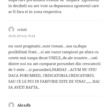
in decibeli nu are voie sa depaseasca zgomotul care
ar fi fara ei in zona respectiva.
cristi
spune:
20.05.2014 la 10:24
nu sunt pragmatic..sunt roman…asa ca,dupa
posibilitati frate….si am vazut campioni pe afara cu
cotete mai naspa decat UNELE,,de.ale noastre….cati
dintre noi nu am cumparat porumbei din crescatorii
de 5 stele …si parumbeii,PARDAF…ACUM NU STIU
DACA PORUMBEII, CRESCATORIA,CRESCATORUL
SAU CE LE PUI IN FARFURIE ESTE DE VINA?,,,,,..HAI
SA AVETI BAFTA..
Alexdb
spune: