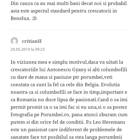
Din cauza ca au mai multi bani decat noi si probabil
asta este aspectul standard pentru crescatorii in
Benelux. :D
critianH
spune:
20.05.2014 la 09:23
In viziunea mea e simplu motivul,daca va uitati la
crescatoriile lui Antonescu Gyany si alti columbofili
cu dare de mana si pasiune ptr porumbei,veti
constata ca sunt la fel ca cele din Belgia. Evolutia
noastra ca si columbofili se face in timp,important e
ca Romania nu duce lipsa de pasionati.Cand o sa imi
permit promit ca o sa imi fac si eu una,si o sa postez
fotografia pe Porumbei.ro, pana atunci zburam cum
putem si din orice fel de conditii. P.s Leo Heremans
este un pasionat care indiferent de problemele de
sanatate face tot posibilul sa stea langa porumbeii