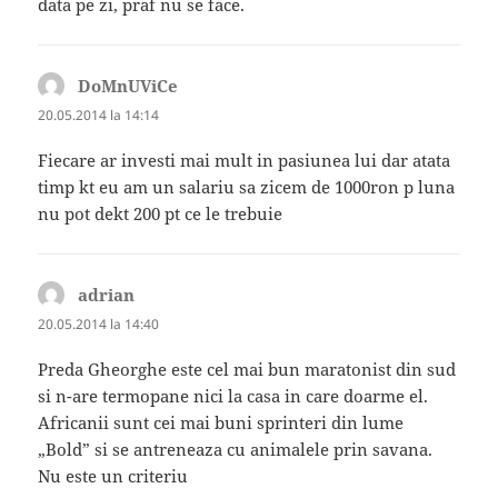
data pe zi, praf nu se face.
DoMnUViCe
spune:
20.05.2014 la 14:14
Fiecare ar investi mai mult in pasiunea lui dar atata
timp kt eu am un salariu sa zicem de 1000ron p luna
nu pot dekt 200 pt ce le trebuie
adrian
spune:
20.05.2014 la 14:40
Preda Gheorghe este cel mai bun maratonist din sud
si n-are termopane nici la casa in care doarme el.
Africanii sunt cei mai buni sprinteri din lume
„Bold” si se antreneaza cu animalele prin savana.
Nu este un criteriu