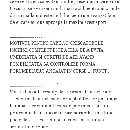
ceea ce fac ei , sa evitam multe greseli prin care ei au
trecut si sa avansam mult mai rapid pentru ai prinde
din urma(la noi este mult loc pentru a avansa) fata
de ei care au dus aproape la maxim acest sport.
„„„„„„„„„„„„„„„„„„„„„„`
MOTIVUL PENTRU CARE AU CRESCATORIILE
INCHISE COMPLECT ESTE ACELA DE A EVITA
UMIDITATEA SI CURETII DE AER AVAND
POSIBILITATEA SA CONTROLEZE FORMA
PORUMBELULUI ANGAJAT IN CURSE…. PUNCT .
„„„„„„„„„„„„„„„„„„„„„„„`
Vor fi si la noi acest tip de crescatorii atunci cand
…..si numai atunci cand se va plati fiecare porumbel
la imbarcare si nu o ferma de porumbei. Ei sunt
profesionisti si cunosc fiecare porumbel mai bine
poate decat ceea ce au facut copii lor in timpul
sezonului de zbor.