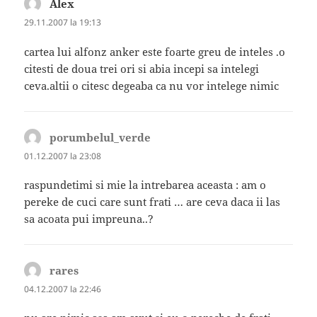
Alex
spune:
29.11.2007 la 19:13
cartea lui alfonz anker este foarte greu de inteles .o
citesti de doua trei ori si abia incepi sa intelegi
ceva.altii o citesc degeaba ca nu vor intelege nimic
porumbelul_verde
spune:
01.12.2007 la 23:08
raspundetimi si mie la intrebarea aceasta : am o
pereke de cuci care sunt frati … are ceva daca ii las
sa acoata pui impreuna..?
rares
spune:
04.12.2007 la 22:46