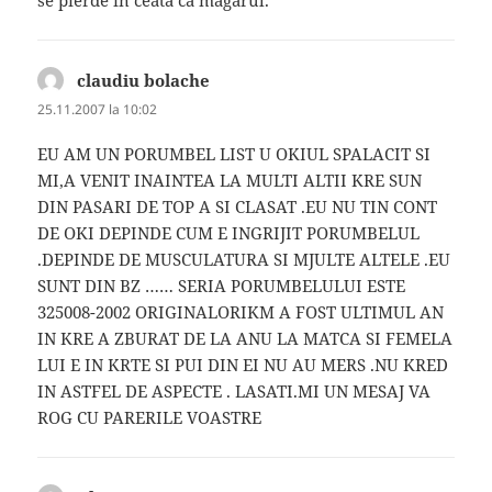
se pierde in ceata ca magarul.
claudiu bolache
spune:
25.11.2007 la 10:02
EU AM UN PORUMBEL LIST U OKIUL SPALACIT SI
MI,A VENIT INAINTEA LA MULTI ALTII KRE SUN
DIN PASARI DE TOP A SI CLASAT .EU NU TIN CONT
DE OKI DEPINDE CUM E INGRIJIT PORUMBELUL
.DEPINDE DE MUSCULATURA SI MJULTE ALTELE .EU
SUNT DIN BZ …… SERIA PORUMBELULUI ESTE
325008-2002 ORIGINALORIKM A FOST ULTIMUL AN
IN KRE A ZBURAT DE LA ANU LA MATCA SI FEMELA
LUI E IN KRTE SI PUI DIN EI NU AU MERS .NU KRED
IN ASTFEL DE ASPECTE . LASATI.MI UN MESAJ VA
ROG CU PARERILE VOASTRE