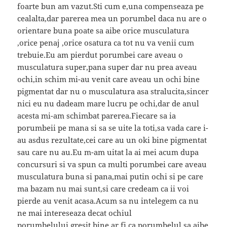
foarte bun am vazut.Sti cum e,una compenseaza pe
cealalta,dar parerea mea un porumbel daca nu are o
orientare buna poate sa aibe orice musculatura
,orice penaj ,orice osatura ca tot nu va venii cum
trebuie.Eu am pierdut porumbei care aveau o
musculatura super,pana super dar nu prea aveau
ochi,in schim mi-au venit care aveau un ochi bine
pigmentat dar nu o musculatura asa stralucita,sincer
nici eu nu dadeam mare lucru pe ochi,dar de anul
acesta mi-am schimbat parerea.Fiecare sa ia
porumbeii pe mana si sa se uite la toti,sa vada care i-
au asdus rezultate,cei care au un oki bine pigmentat
sau care nu au.Eu m-am uitat la ai mei acum dupa
concursuri si va spun ca multi porumbei care aveau
musculatura buna si pana,mai putin ochi si pe care
ma bazam nu mai sunt,si care credeam ca ii voi
pierde au venit acasa.Acum sa nu intelegem ca nu
ne mai intereseaza decat ochiul
porumbelului,gresit,bine ar fi ca porumbelul sa aibe