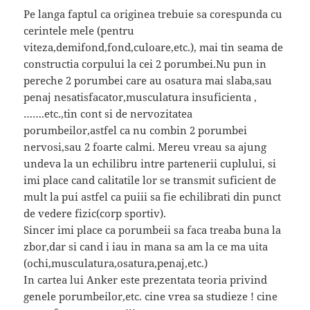
Pe langa faptul ca originea trebuie sa corespunda cu
cerintele mele (pentru
viteza,demifond,fond,culoare,etc.), mai tin seama de
constructia corpului la cei 2 porumbei.Nu pun in
pereche 2 porumbei care au osatura mai slaba,sau
penaj nesatisfacator,musculatura insuficienta ,
…….etc.,tin cont si de nervozitatea
porumbeilor,astfel ca nu combin 2 porumbei
nervosi,sau 2 foarte calmi. Mereu vreau sa ajung
undeva la un echilibru intre partenerii cuplului, si
imi place cand calitatile lor se transmit suficient de
mult la pui astfel ca puiii sa fie echilibrati din punct
de vedere fizic(corp sportiv).
Sincer imi place ca porumbeii sa faca treaba buna la
zbor,dar si cand i iau in mana sa am la ce ma uita
(ochi,musculatura,osatura,penaj,etc.)
In cartea lui Anker este prezentata teoria privind
genele porumbeilor,etc. cine vrea sa studieze ! cine