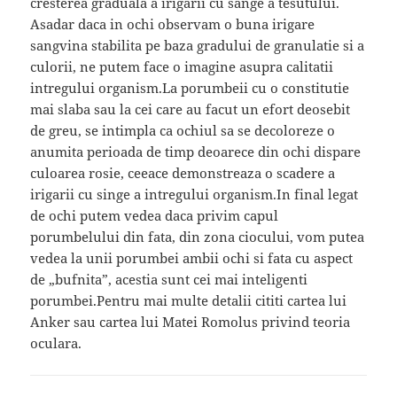
cresterea graduala a irigarii cu sange a tesutului.
Asadar daca in ochi observam o buna irigare
sangvina stabilita pe baza gradului de granulatie si a
culorii, ne putem face o imagine asupra calitatii
intregului organism.La porumbeii cu o constitutie
mai slaba sau la cei care au facut un efort deosebit
de greu, se intimpla ca ochiul sa se decoloreze o
anumita perioada de timp deoarece din ochi dispare
culoarea rosie, ceeace demonstreaza o scadere a
irigarii cu singe a intregului organism.In final legat
de ochi putem vedea daca privim capul
porumbelului din fata, din zona ciocului, vom putea
vedea la unii porumbei ambii ochi si fata cu aspect
de „bufnita”, acestia sunt cei mai inteligenti
porumbei.Pentru mai multe detalii cititi cartea lui
Anker sau cartea lui Matei Romolus privind teoria
oculara.