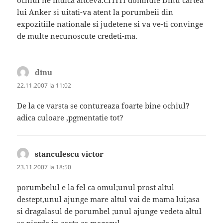
lui Anker si uitati-va atent la porumbeii din
expozitiile nationale si judetene si va ve-ti convinge
de multe necunoscute credeti-ma.
dinu
spune:
22.11.2007 la 11:02
De la ce varsta se contureaza foarte bine ochiul?
adica culoare ,pgmentatie tot?
stanculescu victor
spune:
23.11.2007 la 18:50
porumbelul e la fel ca omul;unul prost altul
destept,unul ajunge mare altul vai de mama lui;asa
si dragalasul de porumbel ;unul ajunge vedeta altul