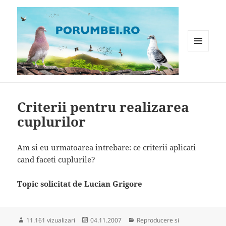
MENIU
ȘI
WIDGET-
Porumbei.ro
URI
Criterii pentru realizarea
cuplurilor
Am si eu urmatoarea intrebare: ce criterii aplicati
cand faceti cuplurile?
Topic solicitat de Lucian Grigore
Publicat
Categorii
11.161 vizualizari
04.11.2007
Reproducere si