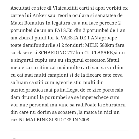
Ascultati ce zice dl Vlaicu,cititi carti si apoi vorbiti,ex
cartea lui Anker sau Teoria oculara si sanatatea de
Matei Romulus.In legatura cu a nu face pereche 2
porumbei de un an FALS.Eu din 2 porumbei de 1 an
am zburat puiul lor la VARSTA DE 1 AN aproape
toate demifondurile si 2 fonduri: MELK 580km fara
sa claseze si SCHARDING 717 km CU CLASARE,si nu
e singurul cuplu sau eu singurul crescator.Sfatul
meu e ca sa citim cat mai multe carti sau sa vorbim
cu cat mai multi campioni si de la fiecare cate ceva
sa luam ca stiti cum e,teorie stiu multi din
auzite,practica mai putin.Legat de ce zice portocala
dam drumul la porumbei sa se imperecheze cum
vor mie personal imi vine sa rad.Poate la zburatorii
din care nu dorim sa scoatem ,la matca in nici un
caz.NUMAI BINE SI SUCCES IN 2008.