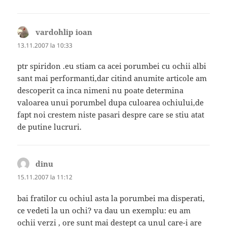
vardohlip ioan
spune:
13.11.2007 la 10:33
ptr spiridon .eu stiam ca acei porumbei cu ochii albi
sant mai performanti,dar citind anumite articole am
descoperit ca inca nimeni nu poate determina
valoarea unui porumbel dupa culoarea ochiului,de
fapt noi crestem niste pasari despre care se stiu atat
de putine lucruri.
dinu
spune:
15.11.2007 la 11:12
bai fratilor cu ochiul asta la porumbei ma disperati,
ce vedeti la un ochi? va dau un exemplu: eu am
ochii verzi , ore sunt mai destept ca unul care-i are