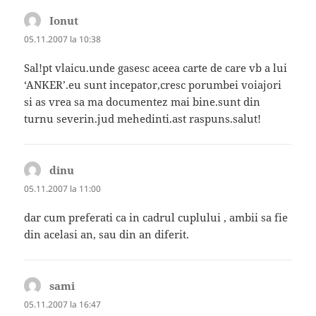
Ionut
spune:
05.11.2007 la 10:38
Sal!pt vlaicu.unde gasesc aceea carte de care vb a lui
‘ANKER’.eu sunt incepator,cresc porumbei voiajori
si as vrea sa ma documentez mai bine.sunt din
turnu severin.jud mehedinti.ast raspuns.salut!
dinu
spune:
05.11.2007 la 11:00
dar cum preferati ca in cadrul cuplului , ambii sa fie
din acelasi an, sau din an diferit.
sami
spune:
05.11.2007 la 16:47