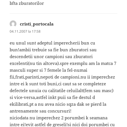
bfta zburatorilor
cristi_portocala
spune:
04.11.2007 la 17:58
eu unul sunt adeptul imperecherii bun cu
bun!ambii trebuie sa fie bun zburatori sau
descendetii unor campioni sau zburatori
excelenti(nu tin altceva).spre exemplu am la matca 7
masculi super si 7 femele la fel-numai
fii,frati,parinti,nepoti de campioni.nu ii imperechez
intre ei k sunt toti buni,ci caut sa se completeze
defectele unuia cu calitatile celuilalt(fem sau masc)
si vice-versa,astfel inkt puii sa fie destul d
ekilibrati,pt a nu avea nicio sqza dak se pierd la
antrenamente sau concursuri!
niciodata nu imperechez 2 porumbei k seamana
intre ei!evit astfel de greseli!si nici doi porumbei cu