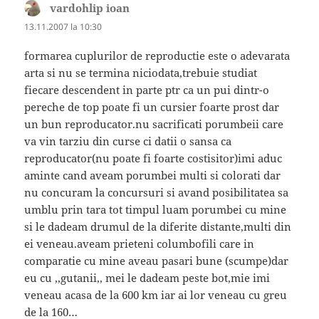
vardohlip ioan
spune:
13.11.2007 la 10:30
formarea cuplurilor de reproductie este o adevarata
arta si nu se termina niciodata,trebuie studiat
fiecare descendent in parte ptr ca un pui dintr-o
pereche de top poate fi un cursier foarte prost dar
un bun reproducator.nu sacrificati porumbeii care
va vin tarziu din curse ci datii o sansa ca
reproducator(nu poate fi foarte costisitor)imi aduc
aminte cand aveam porumbei multi si colorati dar
nu concuram la concursuri si avand posibilitatea sa
umblu prin tara tot timpul luam porumbei cu mine
si le dadeam drumul de la diferite distante,multi din
ei veneau.aveam prieteni columbofili care in
comparatie cu mine aveau pasari bune (scumpe)dar
eu cu ,,gutanii,, mei le dadeam peste bot,mie imi
veneau acasa de la 600 km iar ai lor veneau cu greu
de la 160…