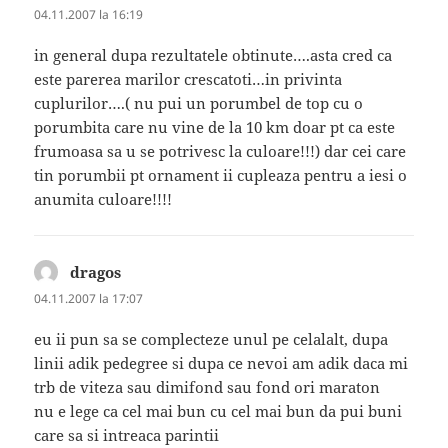
04.11.2007 la 16:19
in general dupa rezultatele obtinute….asta cred ca
este parerea marilor crescatoti…in privinta
cuplurilor….( nu pui un porumbel de top cu o
porumbita care nu vine de la 10 km doar pt ca este
frumoasa sa u se potrivesc la culoare!!!) dar cei care
tin porumbii pt ornament ii cupleaza pentru a iesi o
anumita culoare!!!!
dragos
spune:
04.11.2007 la 17:07
eu ii pun sa se complecteze unul pe celalalt, dupa
linii adik pedegree si dupa ce nevoi am adik daca mi
trb de viteza sau dimifond sau fond ori maraton
nu e lege ca cel mai bun cu cel mai bun da pui buni
care sa si intreaca parintii