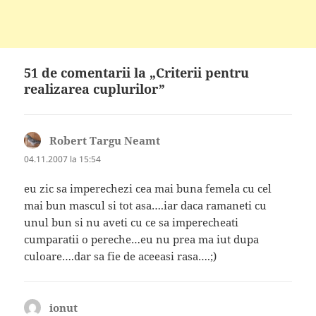
51 de comentarii la „Criterii pentru
realizarea cuplurilor”
Robert Targu Neamt
spune:
04.11.2007 la 15:54
eu zic sa imperechezi cea mai buna femela cu cel
mai bun mascul si tot asa….iar daca ramaneti cu
unul bun si nu aveti cu ce sa imperecheati
cumparatii o pereche…eu nu prea ma iut dupa
culoare….dar sa fie de aceeasi rasa….;)
ionut
spune: