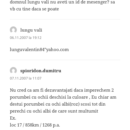
domnul lungu vali nu aveti un id de mesenger? sa
vb cu tine daca se poate
lungu vali
spune:
06.11.2007 la 19:12
lunguvalentin84″yahoo.com
spioridon.dumitru
spune:
07.11.2007 la 11:07
Nu cred ca am fi dezavantajati daca imperechem 2
porumbei cu ochii deschisi la culoare , Eu chiar am
destui porumbei cu ochi albi(roz) scosi tot din
perechi cu ochi albi de care sunt multumit
Ex.
loc 17 / 858km / 1268 p.a.