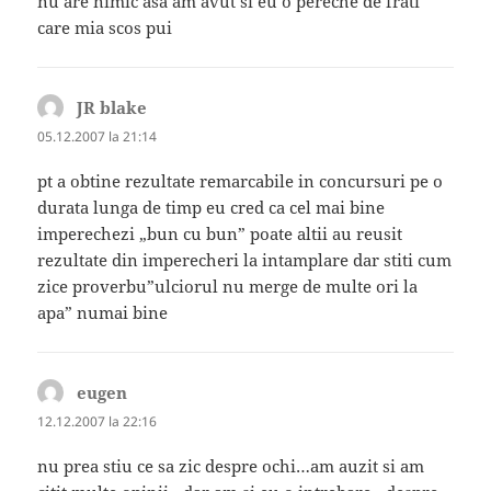
nu are nimic asa am avut si eu o pereche de frati
care mia scos pui
JR blake
spune:
05.12.2007 la 21:14
pt a obtine rezultate remarcabile in concursuri pe o
durata lunga de timp eu cred ca cel mai bine
imperechezi „bun cu bun” poate altii au reusit
rezultate din imperecheri la intamplare dar stiti cum
zice proverbu”ulciorul nu merge de multe ori la
apa” numai bine
eugen
spune:
12.12.2007 la 22:16
nu prea stiu ce sa zic despre ochi…am auzit si am