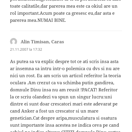
toate calitatile,dar parerea mea este ca okiul are un
rol important.Acum poate ca gresesc eu,dar asta e
parerea mea.NUMAI BINE.
Alin Timisan, Caras
spune:
21.11.2007 la 17:32
As putea sa va explic despre tot ce ati scris insa asta
ar insemna sa intru intr-o polemica cu dvs si nu are
nici un rost. Eu am scris un articol referitor la teoria
oculara .Am crezut ca va schimba putin gandirea,
domnule Dinu insa nu am reusit !PACAT! Referitor
la ce scriu olandezi va spun un singur lucru:uni
dintre ei sunt doar crescatori mari este adevarat pe
cand Anker a fost un crescator si un mare
genetician.Cat despre aripa,musculatura si osatura
sunt importante insa acestea ne indica ceva pe cand
ochiul ne indica altceva.CITITI domnule Dinu cartea