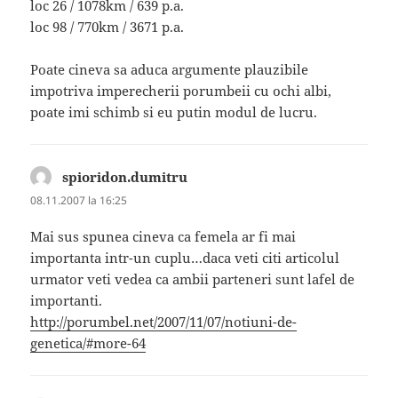
loc 26 / 1078km / 639 p.a.
loc 98 / 770km / 3671 p.a.
Poate cineva sa aduca argumente plauzibile
impotriva imperecherii porumbeii cu ochi albi,
poate imi schimb si eu putin modul de lucru.
spioridon.dumitru
spune:
08.11.2007 la 16:25
Mai sus spunea cineva ca femela ar fi mai
importanta intr-un cuplu…daca veti citi articolul
urmator veti vedea ca ambii parteneri sunt lafel de
importanti.
http://porumbel.net/2007/11/07/notiuni-de-
genetica/#more-64