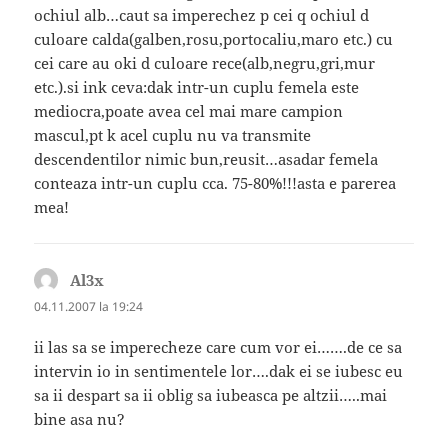
ochiul alb…caut sa imperechez p cei q ochiul d
culoare calda(galben,rosu,portocaliu,maro etc.) cu
cei care au oki d culoare rece(alb,negru,gri,mur
etc.).si ink ceva:dak intr-un cuplu femela este
mediocra,poate avea cel mai mare campion
mascul,pt k acel cuplu nu va transmite
descendentilor nimic bun,reusit…asadar femela
conteaza intr-un cuplu cca. 75-80%!!!asta e parerea
mea!
Al3x
spune:
04.11.2007 la 19:24
ii las sa se imperecheze care cum vor ei…….de ce sa
intervin io in sentimentele lor….dak ei se iubesc eu
sa ii despart sa ii oblig sa iubeasca pe altzii…..mai
bine asa nu?