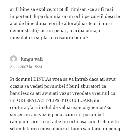
ar fi bine sa explice,tot pt dl Timisan -ce ar fi mai
important dupa domnia sa un ochi pe care il descrie
atat de bine dupa teoriile altora(doar teorii nu si
demonstratii)sau un penaj , o aripa buna,o
musulatura supla si o osatura buna ?
lungu vali
spune:
21.11.2007 la 15:24
Pt domnul DINU.As vrea sa va intreb daca ati avut
ocazia sa vedeti porumbei f buni zburatori,ca
banuiesc ca ati avut,ati vazut vreodata vreunul cu
un OKI SPALACIT<LIPSIT DE CULOARE,ne
conturat,fara inelul de valoare,ne pigmentat?Eu
sincer nu am vazut pana acum un porumbel
campion care sa nu aibe un ochi asa cum trebuie.In
schimb fara o musculatura f buna sau fara un penaj