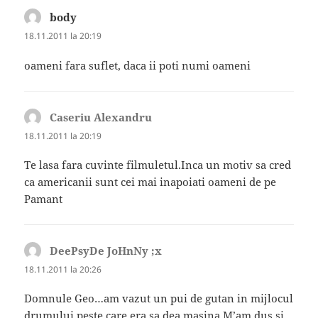
body
spune:
18.11.2011 la 20:19
oameni fara suflet, daca ii poti numi oameni
Caseriu Alexandru
spune:
18.11.2011 la 20:19
Te lasa fara cuvinte filmuletul.Inca un motiv sa cred
ca americanii sunt cei mai inapoiati oameni de pe
Pamant
DeePsyDe JoHnNy ;x
spune:
18.11.2011 la 20:26
Domnule Geo…am vazut un pui de gutan in mijlocul
drumului peste care era sa dea masina.M’am dus si