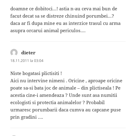
doamne ce dobitoci…! astia n-au ceva mai bun de
facut decat sa se distreze chinuind porumbei…?
daca ar fi dupa mine eu as interzice trasul cu arma
asupra orcarui animal periculos….
dieter
spune:
18.11.2011 la 03:04
Niste bogatasi plictisiti !
Aici nu intervine nimeni . Oricine , aproape oricine
poate sa-si bata joc de animale – din plictiseala ! Pe
acestia cine-i amendeaza ? Unde sunt asa numitii
ecologisti si protectia animalelor ? Probabil
urmaresc porumbarii daca cumva au capcane puse
prin gradini ….