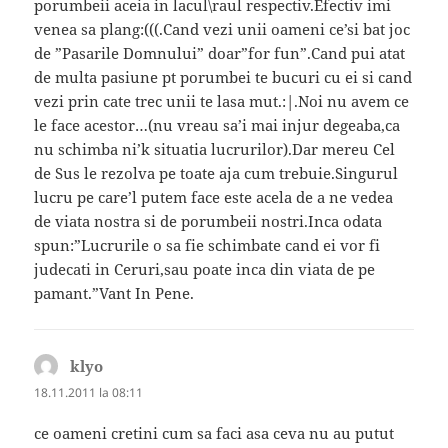
porumbeii aceia in lacul\raul respectiv.Efectiv imi
venea sa plang:(((.Cand vezi unii oameni ce’si bat joc
de ”Pasarile Domnului” doar”for fun”.Cand pui atat
de multa pasiune pt porumbei te bucuri cu ei si cand
vezi prin cate trec unii te lasa mut.:|.Noi nu avem ce
le face acestor…(nu vreau sa’i mai injur degeaba,ca
nu schimba ni’k situatia lucrurilor).Dar mereu Cel
de Sus le rezolva pe toate aja cum trebuie.Singurul
lucru pe care’l putem face este acela de a ne vedea
de viata nostra si de porumbeii nostri.Inca odata
spun:”Lucrurile o sa fie schimbate cand ei vor fi
judecati in Ceruri,sau poate inca din viata de pe
pamant.”Vant In Pene.
klyo
spune:
18.11.2011 la 08:11
ce oameni cretini cum sa faci asa ceva nu au putut