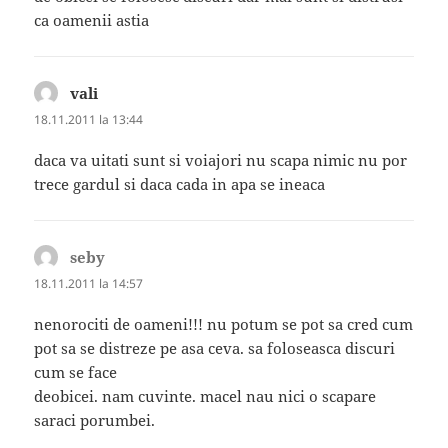
ca oamenii astia
vali
spune:
18.11.2011 la 13:44
daca va uitati sunt si voiajori nu scapa nimic nu por
trece gardul si daca cada in apa se ineaca
seby
spune:
18.11.2011 la 14:57
nenorociti de oameni!!! nu potum se pot sa cred cum
pot sa se distreze pe asa ceva. sa foloseasca discuri
cum se face
deobicei. nam cuvinte. macel nau nici o scapare
saraci porumbei.