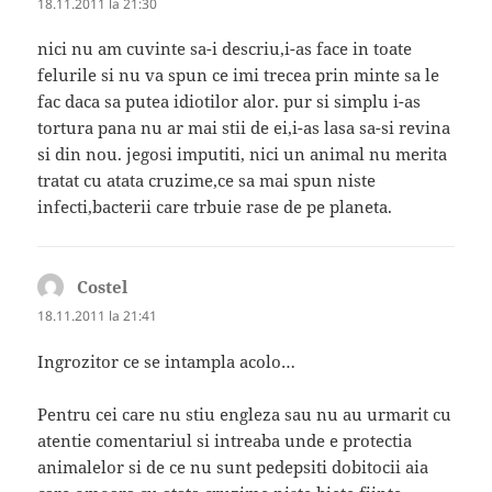
18.11.2011 la 21:30
nici nu am cuvinte sa-i descriu,i-as face in toate
felurile si nu va spun ce imi trecea prin minte sa le
fac daca sa putea idiotilor alor. pur si simplu i-as
tortura pana nu ar mai stii de ei,i-as lasa sa-si revina
si din nou. jegosi imputiti, nici un animal nu merita
tratat cu atata cruzime,ce sa mai spun niste
infecti,bacterii care trbuie rase de pe planeta.
Costel
spune:
18.11.2011 la 21:41
Ingrozitor ce se intampla acolo…
Pentru cei care nu stiu engleza sau nu au urmarit cu
atentie comentariul si intreaba unde e protectia
animalelor si de ce nu sunt pedepsiti dobitocii aia