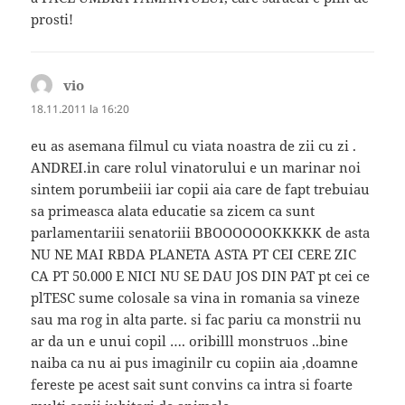
prosti!
vio
spune:
18.11.2011 la 16:20
eu as asemana filmul cu viata noastra de zii cu zi .
ANDREI.in care rolul vinatorului e un marinar noi
sintem porumbeiii iar copii aia care de fapt trebuiau
sa primeasca alata educatie sa zicem ca sunt
parlamentariii senatoriii BBOOOOOOKKKKK de asta
NU NE MAI RBDA PLANETA ASTA PT CEI CERE ZIC
CA PT 50.000 E NICI NU SE DAU JOS DIN PAT pt cei ce
plTESC sume colosale sa vina in romania sa vineze
sau ma rog in alta parte. si fac pariu ca monstrii nu
ar da un e unui copil …. oribilll monstruos ..bine
naiba ca nu ai pus imaginilr cu copiin aia ,doamne
fereste pe acest sait sunt convins ca intra si foarte