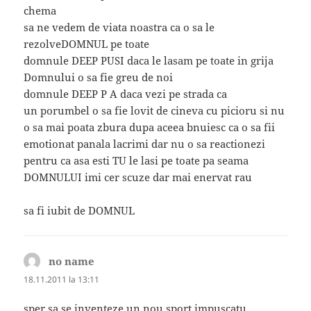
chema
sa ne vedem de viata noastra ca o sa le
rezolveDOMNUL pe toate
domnule DEEP PUSI daca le lasam pe toate in grija
Domnului o sa fie greu de noi
domnule DEEP P A daca vezi pe strada ca
un porumbel o sa fie lovit de cineva cu picioru si nu
o sa mai poata zbura dupa aceea bnuiesc ca o sa fii
emotionat panala lacrimi dar nu o sa reactionezi
pentru ca asa esti TU le lasi pe toate pa seama
DOMNULUI imi cer scuze dar mai enervat rau
sa fi iubit de DOMNUL
no name
spune:
18.11.2011 la 13:11
sper sa se inventeze un nou sport impuscatu