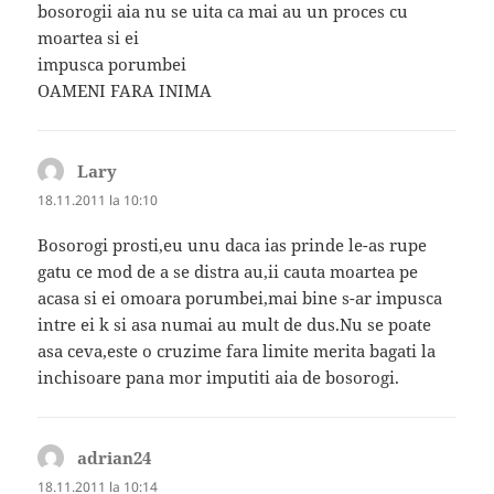
bosorogii aia nu se uita ca mai au un proces cu
moartea si ei
impusca porumbei
OAMENI FARA INIMA
Lary
spune:
18.11.2011 la 10:10
Bosorogi prosti,eu unu daca ias prinde le-as rupe
gatu ce mod de a se distra au,ii cauta moartea pe
acasa si ei omoara porumbei,mai bine s-ar impusca
intre ei k si asa numai au mult de dus.Nu se poate
asa ceva,este o cruzime fara limite merita bagati la
inchisoare pana mor imputiti aia de bosorogi.
adrian24
spune:
18.11.2011 la 10:14