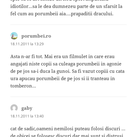
idiotilor…sa le dea dumnezeu parte de un sfarsit la
fel cum au porumbeii aia….prapaditii dracului.
porumbei.ro
spune:
18.11.2011 la 13:29
Asta n-ar fi tot. Mai era un filmulet in care erau
angajati niste copii sa culeaga porumbeii in agonie
de pe jos sa-i duca la gunoi. Sa fi vazut copiii cu cata
ura apucau porumbeii de pe jos si ii tranteau in
tomberon…
gaby
spune:
18.11.2011 la 13:40
cat de sadic,oameni nemilosi puteau folosi discuri …
de obicei se folosesc discuri dar mai sunt si distrusi