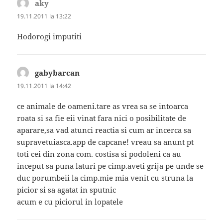
aky
spune:
19.11.2011 la 13:22
Hodorogi imputiti
gabybarcan
spune:
19.11.2011 la 14:42
ce animale de oameni.tare as vrea sa se intoarca
roata si sa fie eii vinat fara nici o posibilitate de
aparare,sa vad atunci reactia si cum ar incerca sa
supravetuiasca.app de capcane! vreau sa anunt pt
toti cei din zona com. costisa si podoleni ca au
inceput sa puna laturi pe cimp.aveti grija pe unde se
duc porumbeii la cimp.mie mia venit cu struna la
picior si sa agatat in sputnic
acum e cu piciorul in lopatele