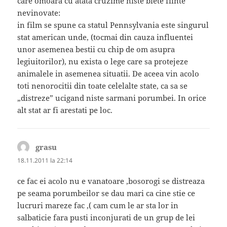
care omoara cu atata cruzime niste biete fiinte
nevinovate:
in film se spune ca statul Pennsylvania este singurul
stat american unde, (tocmai din cauza influentei
unor asemenea bestii cu chip de om asupra
legiuitorilor), nu exista o lege care sa protejeze
animalele in asemenea situatii. De aceea vin acolo
toti nenorocitii din toate celelalte state, ca sa se
„distreze” ucigand niste sarmani porumbei. In orice
alt stat ar fi arestati pe loc.
grasu
spune:
18.11.2011 la 22:14
ce fac ei acolo nu e vanatoare ,bosorogi se distreaza
pe seama porumbeilor se dau mari ca cine stie ce
lucruri mareze fac ,( cam cum le ar sta lor in
salbaticie fara pusti inconjurati de un grup de lei