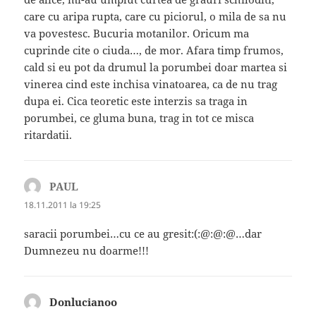
care cu aripa rupta, care cu piciorul, o mila de sa nu
va povestesc. Bucuria motanilor. Oricum ma
cuprinde cite o ciuda…, de mor. Afara timp frumos,
cald si eu pot da drumul la porumbei doar martea si
vinerea cind este inchisa vinatoarea, ca de nu trag
dupa ei. Cica teoretic este interzis sa traga in
porumbei, ce gluma buna, trag in tot ce misca
ritardatii.
PAUL
spune:
18.11.2011 la 19:25
saracii porumbei…cu ce au gresit:(:@:@:@…dar
Dumnezeu nu doarme!!!
Donlucianoo
spune: