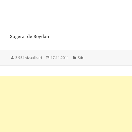
Sugerat de Bogdan
Publicat
Categorii
3.954 vizualizari
17.11.2011
Stiri
pe