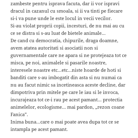
zambeste pentru isprava facuta, dar ii vor ispravi
dracul in cazanul cu smoala, si ii va tinti pe fiecare
si-i va pune unde le este locul in vecii vecilor.
Si-au violat proprii copii, incesturi, de nu mai au cu
ce se distra si s-au luat de bietele animale…
De cand cu democratia, chipurile, draga doamne,
avem atatea autoritati si asociatii non si
guvernamentale care ne apara si ne protejeaza tot ce
misca, pe noi, animalele si pasarile noastre,
interesele noastre etc…etc…niste hoarde de hoti si
banditi care s-au imbogatit din asta si nu numai ca
nu au facut nimic sa incetineasca aceste decline, dar
dimpotriva prin mitele pe care le iau si le invoca,
incurajeaza tot ce-i rau pe acest pamant… protectia
animelelor, ecologisme… mai pardon, „rezon coane
Fanica”.
Inima buna…care o mai poate avea dupa tot ce se
intampla pe acest pamant.