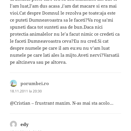
l’am luat,l’am dus acasa ,i’am dat macare si era mai
vioi.Cat despre Domnul le rezolva pe toate:aja este
ce puteti Dumneavoastra sa le faceti?Va rog sa’mi
spuneti daca tot sunteti asa de bun.Daca nici
protectia animalelor nu le’a facut nimic ce credeti ca
le faceti Dumneavoastra ceva?Eu nu cred.Si cat
despre numele pe care il am eu:eu nu v’am luat
numele pe care lati ales la mijto.Aveti nervi?Varsatii
pe altcineva sau pe altceva.
porumbei.ro
spune:
18.11.2011 la 20:30
@Cristian – frustrant maxim. N-as mai sta acolo…
edy
spune: