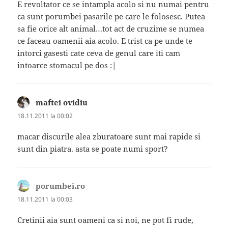
E revoltator ce se intampla acolo si nu numai pentru
ca sunt porumbei pasarile pe care le folosesc. Putea
sa fie orice alt animal…tot act de cruzime se numea
ce faceau oamenii aia acolo. E trist ca pe unde te
intorci gasesti cate ceva de genul care iti cam
intoarce stomacul pe dos :|
maftei ovidiu
spune:
18.11.2011 la 00:02
macar discurile alea zburatoare sunt mai rapide si
sunt din piatra. asta se poate numi sport?
porumbei.ro
spune:
18.11.2011 la 00:03
Cretinii aia sunt oameni ca si noi, ne pot fi rude,