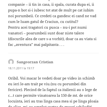
companie – ii tin in casa, ii spala, curata dupa ei, ii
pupa-n bot si-i iubesc tot atat de mult pe cat iubim
noi porumbeii. Ce credeti ca gandesc ei cand ne vad
cum le luam gatul de Craciun, cu cutitul?
Pentru acei tragatori cu pusca – nu-i pot numi
vanatori – poarumbeii sunt doar niste talere
(discurile alea de care s-a vorbit), doar ca au viata si
fac „aventura” mai palpitanta . . .
Sangeorzan Cristian
spune:
18.11.2011 la 19:17
Oribil. Voi macar le vedeti doar pe video in schimb
eu ieri le-am trait pe viu.(nu cu porumbei din
fericire). Plecind de la faptul ca italienii au o lege de
c…t care permite vinatoarea la 150 de mt. de orice
locuinta, ieri au tras linga casa mea si pe linga ploaia
de alice, mi-au umplut curtea de grauri schiloditi,