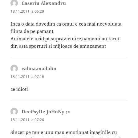
Caseriu Alexandru
spune:
18.11.2011 la 06:29
Inca o data dovedim ca omul e cea mai neevoluata
fiinta de pe pamant.
Animalele ucid pt supravietuire,oamenii au facut
din asta sporturi si mijloace de amuzament
calina.madalin
spune:
18.11.2011 la 07:16
ce idiot!
DeePsyDe JoHnNy ;x
spune:
18.11.2011 la 07:26
Sincer pe mn’e unu mau emotionat imaginile cu