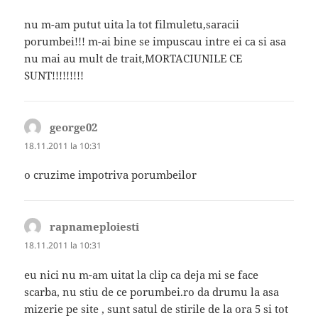
nu m-am putut uita la tot filmuletu,saracii
porumbei!!! m-ai bine se impuscau intre ei ca si asa
nu mai au mult de trait,MORTACIUNILE CE
SUNT!!!!!!!!!
george02
spune:
18.11.2011 la 10:31
o cruzime impotriva porumbeilor
rapnameploiesti
spune:
18.11.2011 la 10:31
eu nici nu m-am uitat la clip ca deja mi se face
scarba, nu stiu de ce porumbei.ro da drumu la asa
mizerie pe site , sunt satul de stirile de la ora 5 si tot