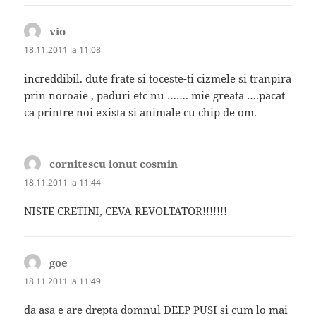
vio
spune:
18.11.2011 la 11:08
increddibil. dute frate si toceste-ti cizmele si tranpira
prin noroaie , paduri etc nu ……. mie greata ….pacat
ca printre noi exista si animale cu chip de om.
cornitescu ionut cosmin
spune:
18.11.2011 la 11:44
NISTE CRETINI, CEVA REVOLTATOR!!!!!!!
goe
spune:
18.11.2011 la 11:49
da asa e are drepta domnul DEEP PUSI si cum lo mai