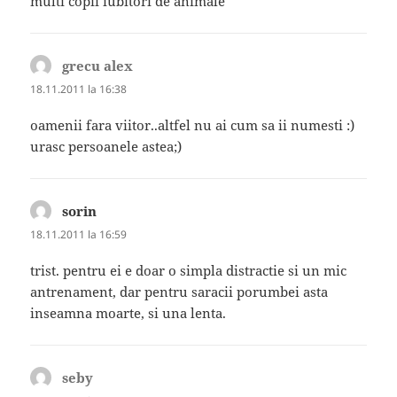
multi copii iubitori de animale
grecu alex
spune:
18.11.2011 la 16:38
oamenii fara viitor..altfel nu ai cum sa ii numesti :)
urasc persoanele astea;)
sorin
spune:
18.11.2011 la 16:59
trist. pentru ei e doar o simpla distractie si un mic
antrenament, dar pentru saracii porumbei asta
inseamna moarte, si una lenta.
seby
spune: