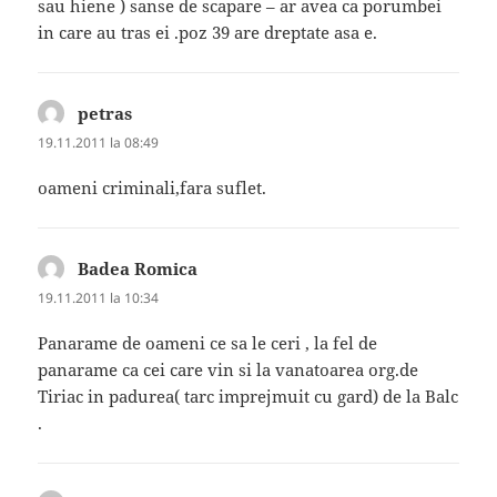
sau hiene ) sanse de scapare – ar avea ca porumbei
in care au tras ei .poz 39 are dreptate asa e.
petras
spune:
19.11.2011 la 08:49
oameni criminali,fara suflet.
Badea Romica
spune:
19.11.2011 la 10:34
Panarame de oameni ce sa le ceri , la fel de
panarame ca cei care vin si la vanatoarea org.de
Tiriac in padurea( tarc imprejmuit cu gard) de la Balc
.