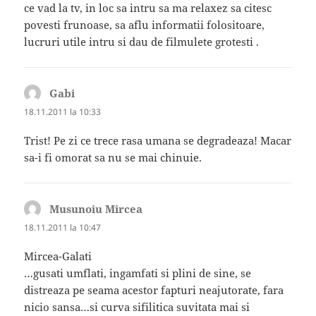
ce vad la tv, in loc sa intru sa ma relaxez sa citesc
povesti frunoase, sa aflu informatii folositoare,
lucruri utile intru si dau de filmulete grotesti .
Gabi
spune:
18.11.2011 la 10:33
Trist! Pe zi ce trece rasa umana se degradeaza! Macar
sa-i fi omorat sa nu se mai chinuie.
Musunoiu Mircea
spune:
18.11.2011 la 10:47
Mircea-Galati
…gusati umflati, ingamfati si plini de sine, se
distreaza pe seama acestor fapturi neajutorate, fara
nicio sansa…si curva sifilitica suvitata mai si