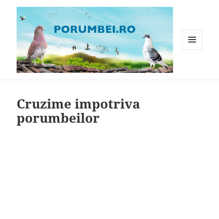
MENIU
ȘI
WIDGET-
Porumbei.ro
URI
Cruzime impotriva
porumbeilor