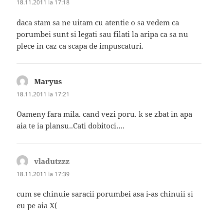
18.11.2011 la 17:18
daca stam sa ne uitam cu atentie o sa vedem ca
porumbei sunt si legati sau filati la aripa ca sa nu
plece in caz ca scapa de impuscaturi.
Maryus
spune:
18.11.2011 la 17:21
Oameny fara mila. cand vezi poru. k se zbat in apa
aia te ia plansu..Cati dobitoci….
vladutzzz
spune:
18.11.2011 la 17:39
cum se chinuie saracii porumbei asa i-as chinuii si
eu pe aia X(