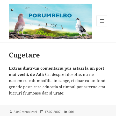
MENIU
ȘI
WIDGET-
Porumbei.ro
URI
Cugetare
Extras dintr-un comentariu pus astazi la un post
mai vechi, de Adi:
Cat despre filosofie; nu ne
nastem cu columbofilia in sange, ci doar cu un fond
genetic peste care educatia si timpul pot asterne atat
lucruri frumoase dar si urate!
Publicat
Categorii
2.042 vizualizari
17.07.2007
Stiri