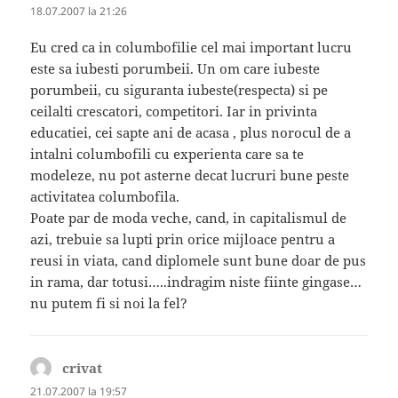
18.07.2007 la 21:26
Eu cred ca in columbofilie cel mai important lucru
este sa iubesti porumbeii. Un om care iubeste
porumbeii, cu siguranta iubeste(respecta) si pe
ceilalti crescatori, competitori. Iar in privinta
educatiei, cei sapte ani de acasa , plus norocul de a
intalni columbofili cu experienta care sa te
modeleze, nu pot asterne decat lucruri bune peste
activitatea columbofila.
Poate par de moda veche, cand, in capitalismul de
azi, trebuie sa lupti prin orice mijloace pentru a
reusi in viata, cand diplomele sunt bune doar de pus
in rama, dar totusi…..indragim niste fiinte gingase…
nu putem fi si noi la fel?
crivat
spune:
21.07.2007 la 19:57