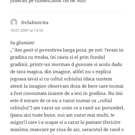
judecati pe nimeni,doar cel de Sus)
Delabistrita
spune:
18.07.2007 la 13:33
Sa glumim!
„”Am gasit si povestirea langa poza, pe net: ?eram in
gradina cu treaba, (ei cauta si el prin fundul
gradinii, printr-un morman d gunoaie si acolo dadu
de tava magica, din imagine, altfel nu s explica
jegoasa tava) si cu coltul ochiului (daca suntem
atenti la imagine observam doza de bere care tocmai
a fost consumata inainte de a iesi in gradina. Nu imi
este d mirare de ce nu a vazut numai cu „coltul
ochiului”) am vazut un soim ce a ranit un porumbel,
(pana aici toate bune, noi am vazut mai multi, te
asigur!) care i-a scapat si a cazut la pamant (fericire
maxima, mancare pe ziua de azi, saracutul de cand o