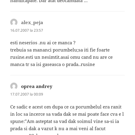
handicapate. Dar atat deocamdata …
alex_peja
spune:
16.07.2007 la 23:57
esti neserios .nu ai ce manca ?
trebuia sa mananci porumbelu;sa iti fie foarte
rusine.esti un nesimtit.asai omu cand nu are ce
manca tr sa isi gaseasca o prada..rusine
oprea andrey
spune:
17.07.2007 la 00:09
Ce sadic e acest om dupa ce ca porumbelul era ranit
in loc sa incerce sa vada dak se mai poate face cva e l
spune:”Am asteptat sa vad dak soimul vine sa-si ia
prada si dak a vazut k nu a mai veni al facut