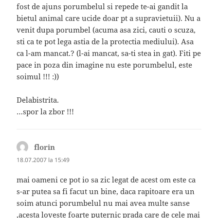
fost de ajuns porumbelul si repede te-ai gandit la
bietul animal care ucide doar pt a supravietuii). Nu a
venit dupa porumbel (acuma asa zici, cauti o scuza,
sti ca te pot lega astia de la protectia mediului). Asa
ca l-am mancat.? (l-ai mancat, sa-ti stea in gat). Fiti pe
pace in poza din imagine nu este porumbelul, este
soimul !!! :))
Delabistrita.
…spor la zbor !!!
florin
spune:
18.07.2007 la 15:49
mai oameni ce pot io sa zic legat de acest om este ca
s-ar putea sa fi facut un bine, daca rapitoare era un
soim atunci porumbelul nu mai avea multe sanse
,acesta loveste foarte puternic prada care de cele mai