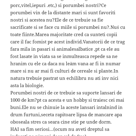
porc,vitel,iepuri .etc,) si porumbei nostri?Ce
porumbei vin de la distante mari si sunt favoriti
nostri si acestea nu?Ele de ce trebuie sa fie
sacrificate si se face cu miile si porumbei nu?.Nu`s cu
toate fiinte.Marea majoritate cred ca sunteti copii
care il fac fomist pe acest individ.Vanatorii de ce trag
fara mila in pasari si animalesalbatice ,pt ca ele au
fost lasate in viata sa se inmulteasca repede sa ne
hranim cu ele ca daca nu le`am vana ar fi in numar
mare si nu ar mai fi culturi de cereale si plante.In
natura trebuie pastrat un echilibru nu ati inv nici
asta la biologie.
Porumbei nostri de ce trebuie sa suporte lansari de
1000 de km?pt ca acesta e un hobby si traiesc cei mai
buni.Ele nu se chinuie la aceste lansari intalnind in
drum furtuni,seceta rapitoare lipsa de mancare apa
oboseala stres ca seara cine stie pe unde dorm.
HAI sa fim seriosi…(ocum nu aveti dreptul sa