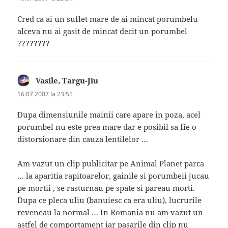
Cred ca ai un suflet mare de ai mincat porumbelu
alceva nu ai gasit de mincat decit un porumbel
????????
Vasile, Targu-Jiu
spune:
16.07.2007 la 23:55
Dupa dimensiunile mainii care apare in poza, acel
porumbel nu este prea mare dar e posibil sa fie o
distorsionare din cauza lentilelor …
Am vazut un clip publicitar pe Animal Planet parca
… la aparitia rapitoarelor, gainile si porumbeii jucau
pe mortii , se rasturnau pe spate si pareau morti.
Dupa ce pleca uliu (banuiesc ca era uliu), lucrurile
reveneau la normal … In Romania nu am vazut un
astfel de comportament iar pasarile din clip nu