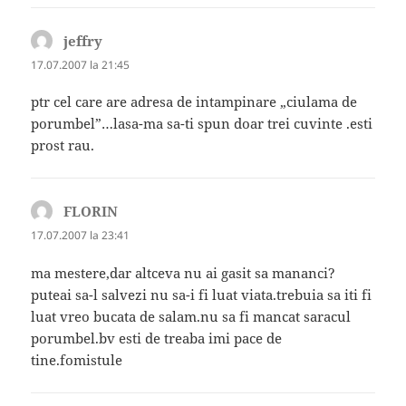
jeffry
spune:
17.07.2007 la 21:45
ptr cel care are adresa de intampinare „ciulama de
porumbel”…lasa-ma sa-ti spun doar trei cuvinte .esti
prost rau.
FLORIN
spune:
17.07.2007 la 23:41
ma mestere,dar altceva nu ai gasit sa mananci?
puteai sa-l salvezi nu sa-i fi luat viata.trebuia sa iti fi
luat vreo bucata de salam.nu sa fi mancat saracul
porumbel.bv esti de treaba imi pace de
tine.fomistule