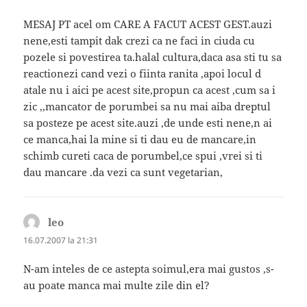
MESAJ PT acel om CARE A FACUT ACEST GEST.auzi
nene,esti tampit dak crezi ca ne faci in ciuda cu
pozele si povestirea ta.halal cultura,daca asa sti tu sa
reactionezi cand vezi o fiinta ranita ,apoi locul d
atale nu i aici pe acest site,propun ca acest ,cum sa i
zic ,,mancator de porumbei sa nu mai aiba dreptul
sa posteze pe acest site.auzi ,de unde esti nene,n ai
ce manca,hai la mine si ti dau eu de mancare,in
schimb cureti caca de porumbel,ce spui ,vrei si ti
dau mancare .da vezi ca sunt vegetarian,
leo
spune:
16.07.2007 la 21:31
N-am inteles de ce astepta soimul,era mai gustos ,s-
au poate manca mai multe zile din el?