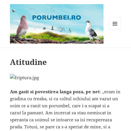
MENIU
ȘI
WIDGET-
Porumbei.ro
URI
Atitudine
Am gasit si povestirea langa poza, pe net
: „eram in
gradina cu treaba, si cu coltul ochiului am vazut un
soim ce a ranit un porumbel, care i-a scapat si a
cazut la pamant. Am incercat sa stau nemiscat in
speranta ca soimul se intoarce sa isi recupereaza
prada. Totusi, se pare ca s-a speriat de mine, si a