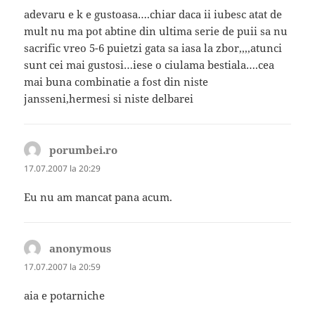
adevaru e k e gustoasa….chiar daca ii iubesc atat de
mult nu ma pot abtine din ultima serie de puii sa nu
sacrific vreo 5-6 puietzi gata sa iasa la zbor,,,,atunci
sunt cei mai gustosi…iese o ciulama bestiala….cea
mai buna combinatie a fost din niste
jansseni,hermesi si niste delbarei
porumbei.ro
spune:
17.07.2007 la 20:29
Eu nu am mancat pana acum.
anonymous
spune:
17.07.2007 la 20:59
aia e potarniche