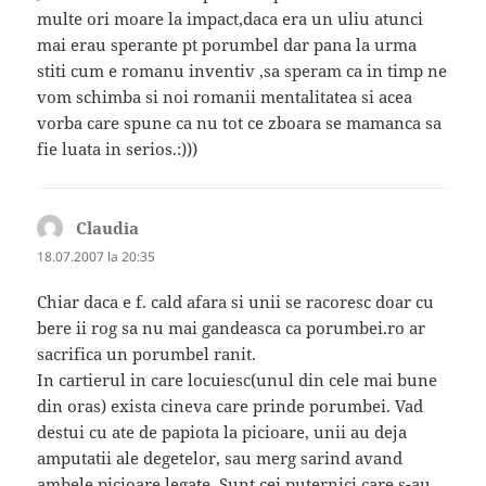
multe ori moare la impact,daca era un uliu atunci
mai erau sperante pt porumbel dar pana la urma
stiti cum e romanu inventiv ,sa speram ca in timp ne
vom schimba si noi romanii mentalitatea si acea
vorba care spune ca nu tot ce zboara se mamanca sa
fie luata in serios.:)))
Claudia
spune:
18.07.2007 la 20:35
Chiar daca e f. cald afara si unii se racoresc doar cu
bere ii rog sa nu mai gandeasca ca porumbei.ro ar
sacrifica un porumbel ranit.
In cartierul in care locuiesc(unul din cele mai bune
din oras) exista cineva care prinde porumbei. Vad
destui cu ate de papiota la picioare, unii au deja
amputatii ale degetelor, sau merg sarind avand
ambele picioare legate. Sunt cei puternici care s-au