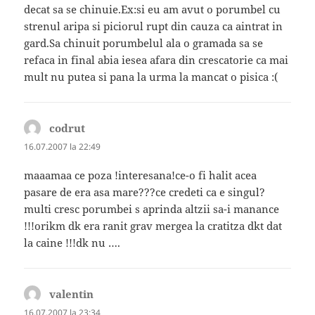
decat sa se chinuie.Ex:si eu am avut o porumbel cu
strenul aripa si piciorul rupt din cauza ca aintrat in
gard.Sa chinuit porumbelul ala o gramada sa se
refaca in final abia iesea afara din crescatorie ca mai
mult nu putea si pana la urma la mancat o pisica :(
codrut
spune:
16.07.2007 la 22:49
maaamaa ce poza !interesana!ce-o fi halit acea
pasare de era asa mare???ce credeti ca e singul?
multi cresc porumbei s aprinda altzii sa-i manance
!!!orikm dk era ranit grav mergea la cratitza dkt dat
la caine !!!dk nu ….
valentin
spune:
16.07.2007 la 23:34