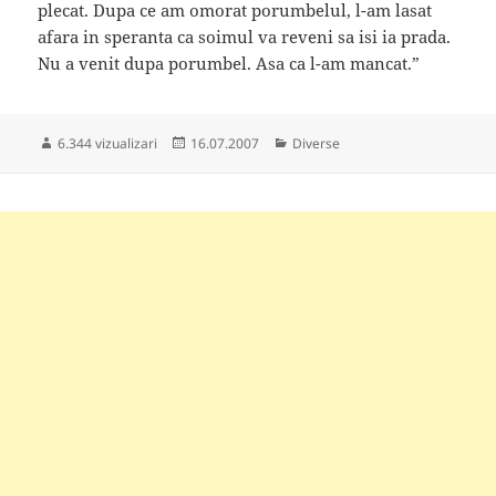
plecat. Dupa ce am omorat porumbelul, l-am lasat
afara in speranta ca soimul va reveni sa isi ia prada.
Nu a venit dupa porumbel. Asa ca l-am mancat.”
Publicat
Categorii
6.344 vizualizari
16.07.2007
Diverse
pe