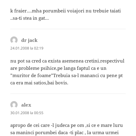
k fraier….mha porumbeii voiajori nu trebuie taiati
..sa-ti stea in gat…
dr jack
spune:
24.01.2008 la 02:19
nu pot sa cred ca exista asemenea cretini.respectivul
are probleme psihice,pe langa faptul ca e un
”muritor de foame”Trebuia sa-l mananci cu pene pt
ca era mai satios,bai bovis.
alex
spune:
30.01.2008 la 00:55
apropo de cei care -l judeca pe om ,si ce e mare luru
sa maninci porumbei daca -ti plac , la urma urmei