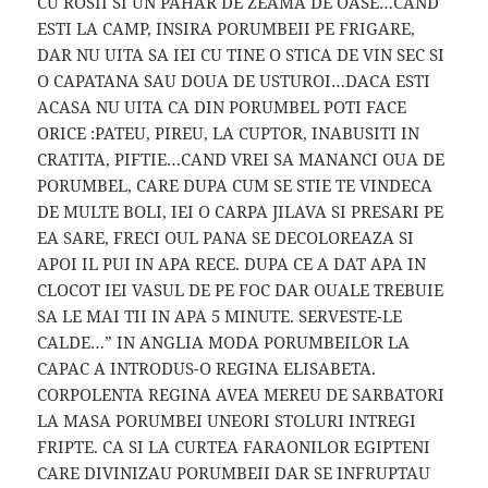
CU ROSII SI UN PAHAR DE ZEAMA DE OASE…CAND
ESTI LA CAMP, INSIRA PORUMBEII PE FRIGARE,
DAR NU UITA SA IEI CU TINE O STICA DE VIN SEC SI
O CAPATANA SAU DOUA DE USTUROI…DACA ESTI
ACASA NU UITA CA DIN PORUMBEL POTI FACE
ORICE :PATEU, PIREU, LA CUPTOR, INABUSITI IN
CRATITA, PIFTIE…CAND VREI SA MANANCI OUA DE
PORUMBEL, CARE DUPA CUM SE STIE TE VINDECA
DE MULTE BOLI, IEI O CARPA JILAVA SI PRESARI PE
EA SARE, FRECI OUL PANA SE DECOLOREAZA SI
APOI IL PUI IN APA RECE. DUPA CE A DAT APA IN
CLOCOT IEI VASUL DE PE FOC DAR OUALE TREBUIE
SA LE MAI TII IN APA 5 MINUTE. SERVESTE-LE
CALDE…” IN ANGLIA MODA PORUMBEILOR LA
CAPAC A INTRODUS-O REGINA ELISABETA.
CORPOLENTA REGINA AVEA MEREU DE SARBATORI
LA MASA PORUMBEI UNEORI STOLURI INTREGI
FRIPTE. CA SI LA CURTEA FARAONILOR EGIPTENI
CARE DIVINIZAU PORUMBEII DAR SE INFRUPTAU