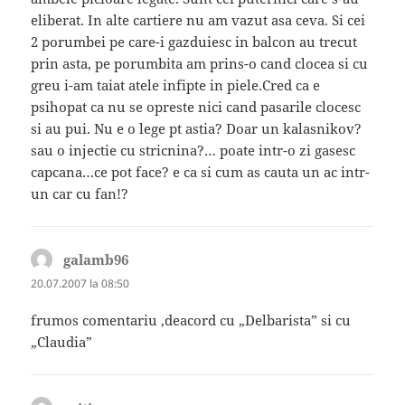
eliberat. In alte cartiere nu am vazut asa ceva. Si cei
2 porumbei pe care-i gazduiesc in balcon au trecut
prin asta, pe porumbita am prins-o cand clocea si cu
greu i-am taiat atele infipte in piele.Cred ca e
psihopat ca nu se opreste nici cand pasarile clocesc
si au pui. Nu e o lege pt astia? Doar un kalasnikov?
sau o injectie cu stricnina?… poate intr-o zi gasesc
capcana…ce pot face? e ca si cum as cauta un ac intr-
un car cu fan!?
galamb96
spune:
20.07.2007 la 08:50
frumos comentariu ,deacord cu „Delbarista” si cu
„Claudia”