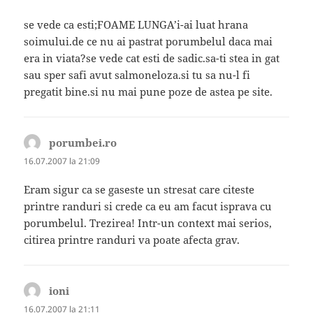
se vede ca esti;FOAME LUNGA’i-ai luat hrana
soimului.de ce nu ai pastrat porumbelul daca mai
era in viata?se vede cat esti de sadic.sa-ti stea in gat
sau sper safi avut salmoneloza.si tu sa nu-l fi
pregatit bine.si nu mai pune poze de astea pe site.
porumbei.ro
spune:
16.07.2007 la 21:09
Eram sigur ca se gaseste un stresat care citeste
printre randuri si crede ca eu am facut isprava cu
porumbelul. Trezirea! Intr-un context mai serios,
citirea printre randuri va poate afecta grav.
ioni
spune:
16.07.2007 la 21:11