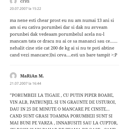
criti
spune:
20.07.2007 la 15:22
ma nene esti chear prost eu nu am numai 13 ani si
am si eu cativa porumbei dar si dak nu avveam
porunbei dak vedeaam porumbelul acela nu-l
mancam tata ce dracu nu ai ce sa mananci sau ce……
nehalit cine stie cat 200 de kg ai si nu te poti abtine
cand vezi mancare:))si ceva….esti un bare tampit >:P
MaRiAn M.
spune:
21.07.2007 la 16:44
”PORUMBEII LA TIGAIE , CU PUTIN PIPER BOABE,
VIN ALB, PATRUNJEL SI UN GRAUNTE DE USTUROI,
DAU IN 25 DE MINUTE O MANCARE PE CINSTE…
CAND SUNT GRASI TOAMNA PORUMBEII SUNT SI
MAI BUNI PE VARZA , INNABUSITI SAU LA CUPTOR,