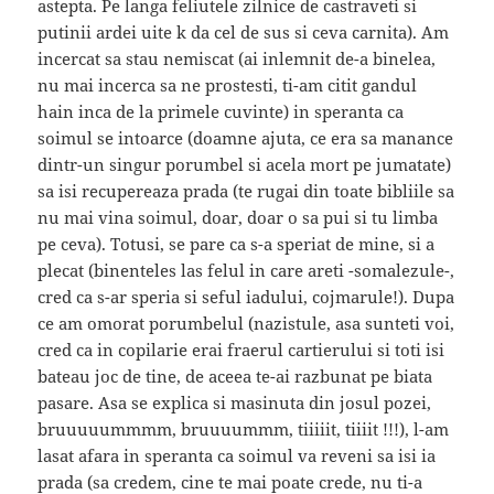
astepta. Pe langa feliutele zilnice de castraveti si
putinii ardei uite k da cel de sus si ceva carnita). Am
incercat sa stau nemiscat (ai inlemnit de-a binelea,
nu mai incerca sa ne prostesti, ti-am citit gandul
hain inca de la primele cuvinte) in speranta ca
soimul se intoarce (doamne ajuta, ce era sa manance
dintr-un singur porumbel si acela mort pe jumatate)
sa isi recupereaza prada (te rugai din toate bibliile sa
nu mai vina soimul, doar, doar o sa pui si tu limba
pe ceva). Totusi, se pare ca s-a speriat de mine, si a
plecat (binenteles las felul in care areti -somalezule-,
cred ca s-ar speria si seful iadului, cojmarule!). Dupa
ce am omorat porumbelul (nazistule, asa sunteti voi,
cred ca in copilarie erai fraerul cartierului si toti isi
bateau joc de tine, de aceea te-ai razbunat pe biata
pasare. Asa se explica si masinuta din josul pozei,
bruuuuummmm, bruuuummm, tiiiiit, tiiiit !!!), l-am
lasat afara in speranta ca soimul va reveni sa isi ia
prada (sa credem, cine te mai poate crede, nu ti-a