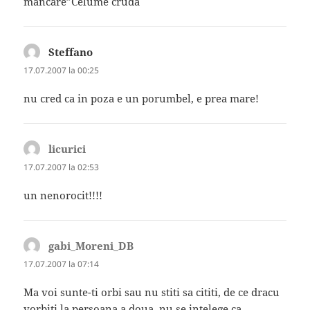
mancare”Celume cruda
Steffano
spune:
17.07.2007 la 00:25
nu cred ca in poza e un porumbel, e prea mare!
licurici
spune:
17.07.2007 la 02:53
un nenorocit!!!!
gabi_Moreni_DB
spune:
17.07.2007 la 07:14
Ma voi sunte-ti orbi sau nu stiti sa cititi, de ce dracu
vorbiti la persoana a doua, nu se intelege ca