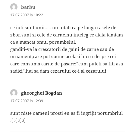
barbu
spune:
17.07.2007 la 10:22
ce iuti sunt unii….. nu uitati ca pe langa rasele de
zbor,sunt si cele de carne.nu inteleg ce atata tamtam
ca a mancat omul porumbelul.
ganditi-va la crescatorii de gaini de carne sau de
ornament,care pot spune acelasi lucru despre cei
care consuma carne de pasare:”cum puteti sa fiti asa
sadici”.hai sa dam cezarului ce-i al cezarului.
gheorghei Bogdan
spune:
17.07.2007 la 12:39
sunt niste oameni prosti eu as fi ingrijit porumbrlul
:( :( :( :(