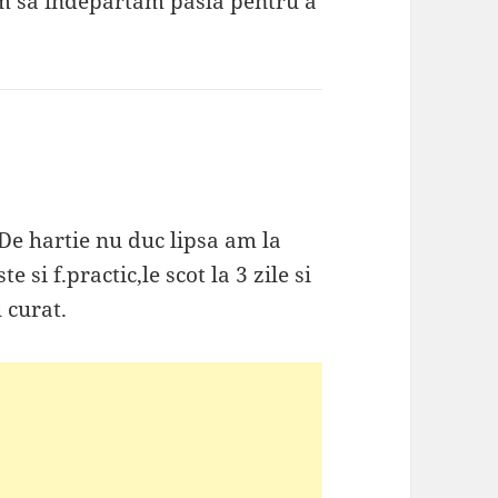
em sa îndepărtam pâsla pentru a
De hartie nu duc lipsa am la
 si f.practic,le scot la 3 zile si
 curat.