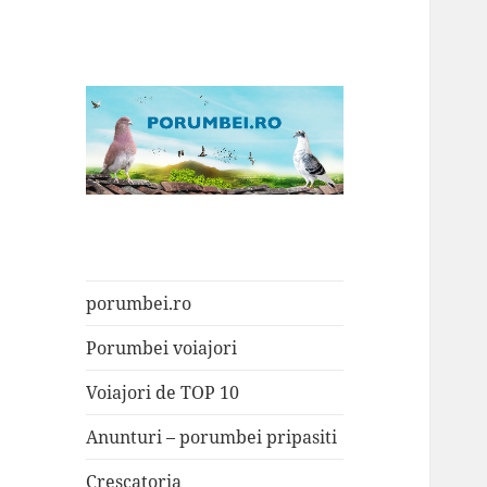
Porumbei.ro
Enciclopedia porumbelului
porumbei.ro
Porumbei voiajori
Voiajori de TOP 10
Anunturi – porumbei pripasiti
Crescatoria