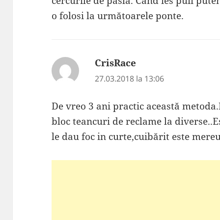
cercurile de pâslă. Când ies puii put
o folosi la următoarele ponte.
CrisRace
spune:
27.03.2018 la 13:06
De vreo 3 ani practic această metoda.
bloc teancuri de reclame la diverse..Este
le dau foc in curte,cuibărit este mereu