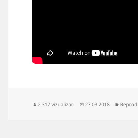
Publicat
Categor
2.317 vizualizari
27.03.2018
Reprodu
pe