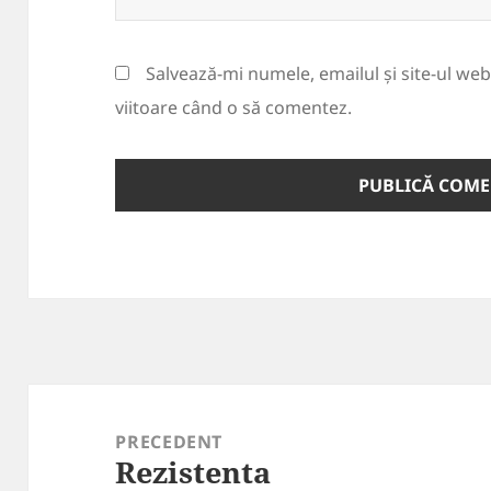
Salvează-mi numele, emailul și site-ul we
viitoare când o să comentez.
Navigare
în
PRECEDENT
Rezistenta
articole
Articolul