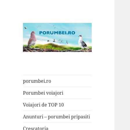
Porumbei.ro
Enciclopedia porumbelului
porumbei.ro
Porumbei voiajori
Voiajori de TOP 10
Anunturi – porumbei pripasiti
Crescatoria