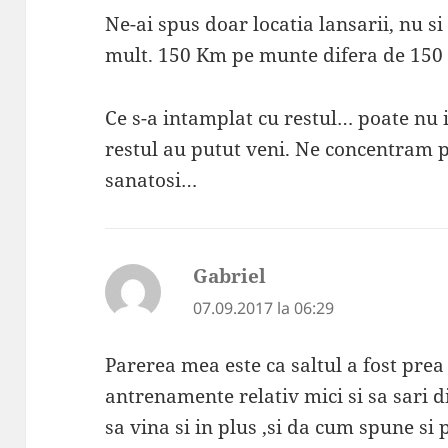
Ne-ai spus doar locatia lansarii, nu s
mult. 150 Km pe munte difera de 150
Ce s-a intamplat cu restul… poate nu 
restul au putut veni. Ne concentram pe 
sanatosi…
Gabriel
spune:
07.09.2017 la 06:29
Parerea mea este ca saltul a fost pre
antrenamente relativ mici si sa sari di
sa vina si in plus ,si da cum spune s