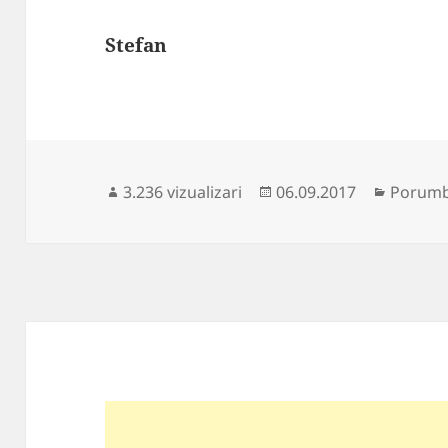
Stefan
Publicat
Categor
3.236 vizualizari
06.09.2017
Porumbe
pe