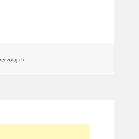
ii
i voiajori