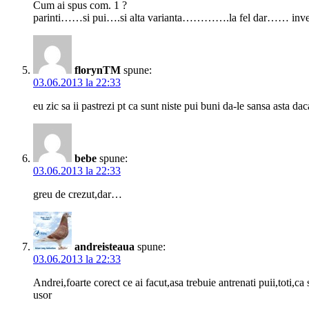
Cum ai spus com. 1 ?
parinti……si pui….si alta varianta………….la fel dar…… inve
florynTM
spune:
03.06.2013 la 22:33
eu zic sa ii pastrezi pt ca sunt niste pui buni da-le sansa asta da
bebe
spune:
03.06.2013 la 22:33
greu de crezut,dar…
andreisteaua
spune:
03.06.2013 la 22:33
Andrei,foarte corect ce ai facut,asa trebuie antrenati puii,toti,
usor