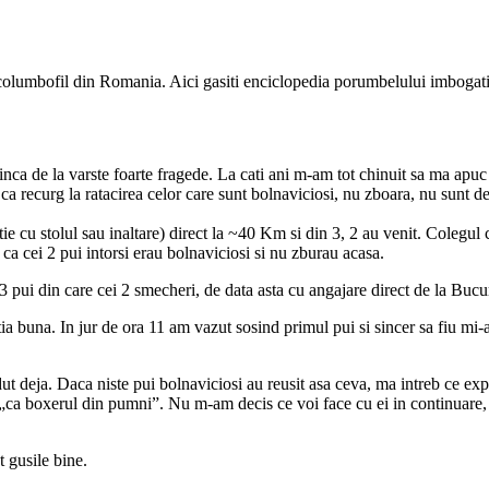
e columbofil din Romania. Aici gasiti enciclopedia porumbelului imbogati
nca de la varste foarte fragede. La cati ani m-am tot chinuit sa ma apuc
 ca recurg la ratacirea celor care sunt bolnaviciosi, nu zboara, nu sunt dez
itie cu stolul sau inaltare) direct la ~40 Km si din 3, 2 au venit. Colegu
ca cei 2 pui intorsi erau bolnaviciosi si nu zburau acasa.
 3 pui din care cei 2 smecheri, de data asta cu angajare direct de la 
ctia buna. In jur de ora 11 am vazut sosind primul pui si sincer sa fiu mi-
dut deja. Daca niste pui bolnaviciosi au reusit asa ceva, ma intreb ce exp
t „ca boxerul din pumni”. Nu m-am decis ce voi face cu ei in continuare, 
t gusile bine.