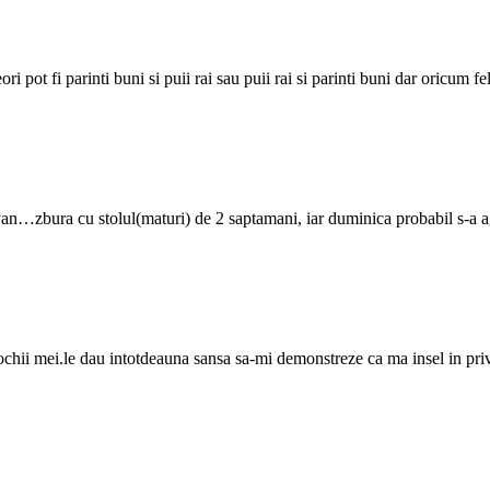
 pot fi parinti buni si puii rai sau puii rai si parinti buni dar oricum fe
van…zbura cu stolul(maturi) de 2 saptamani, iar duminica probabil s-a a
 ochii mei.le dau intotdeauna sansa sa-mi demonstreze ca ma insel in priv