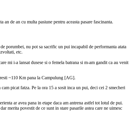
ta an de an cu multa pasiune pentru aceasta pasare fascinanta.
 de porumbei, nu pot sa sacrific un pui incapabil de performanta atata
voltati, etc.
l care mi i-a lansat dusese si o femela batrana si m-am gandit ca au venit
Bucuresti ~110 Km pana la Campulung [AG].
a cam picat fatza. Pe la ora 15 a sosit inca un pui, deci cei 2 smecheri
erienta ar avea pana in etape daca am antrena astfel tot lotul de pui.
dar merita povestit de ce sunt in stare pasarile astea care ne uimesc