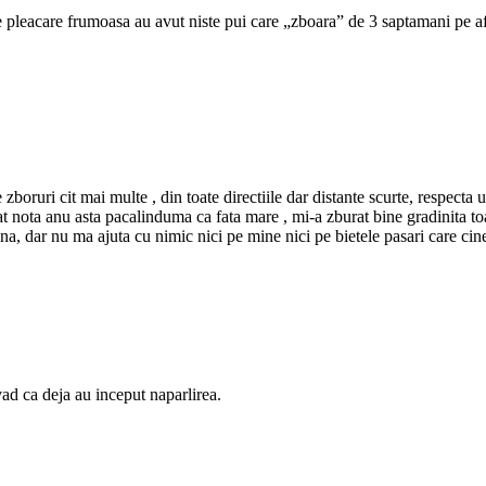
e pleacare frumoasa au avut niste pui care „zboara” de 3 saptamani pe a
e zboruri cit mai multe , din toate directiile dar distante scurte, respect
tat nota anu asta pacalinduma ca fata mare , mi-a zburat bine gradinita t
a, dar nu ma ajuta cu nimic nici pe mine nici pe bietele pasari care cin
vad ca deja au inceput naparlirea.