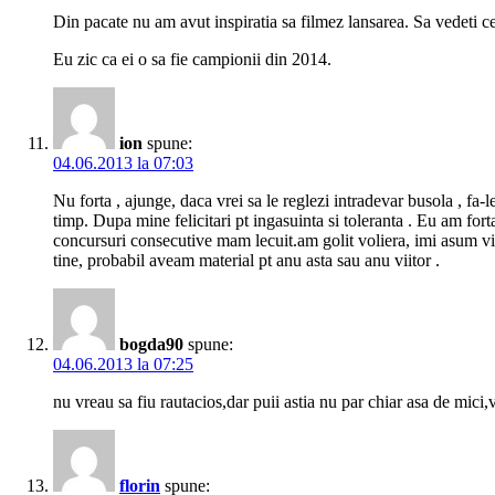
Din pacate nu am avut inspiratia sa filmez lansarea. Sa vedeti c
Eu zic ca ei o sa fie campionii din 2014.
ion
spune:
04.06.2013 la 07:03
Nu forta , ajunge, daca vrei sa le reglezi intradevar busola , fa-l
timp. Dupa mine felicitari pt ingasuinta si toleranta . Eu am for
concursuri consecutive mam lecuit.am golit voliera, imi asum vin
tine, probabil aveam material pt anu asta sau anu viitor .
bogda90
spune:
04.06.2013 la 07:25
nu vreau sa fiu rautacios,dar puii astia nu par chiar asa de mici,
florin
spune: