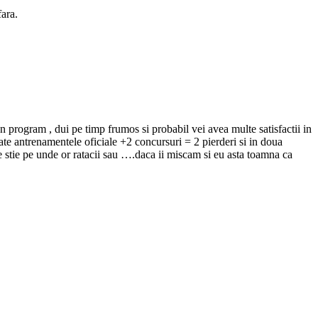
fara.
a un program , dui pe timp frumos si probabil vei avea multe satisfactii in
oate antrenamentele oficiale +2 concursuri = 2 pierderi si in doua
e stie pe unde or ratacii sau ….daca ii miscam si eu asta toamna ca