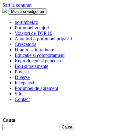
Sari la conținut
Meniu și widget-uri
Porumbei.ro
Enciclopedia porumbelului
porumbei.ro
Porumbei voiajori
Voiajori de TOP 10
Anunturi – porumbei pripasiti
Crescatoria
Hranire si intretinere
Educatie si comportament
Reproducere si genetica
Boli si tratamente
Povesti
Diverse
Incepatori
Porumbei de agrement
Stiri
Contact
Cauta
Cauta