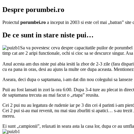
Despre porumbei.ro
Proiectul
porumbei.ro
a inceput in 2003 si este cel mai „batran” sit
De ce sunt in stare niste pui…
Sa va povestesc ceva despre capacitatile puilor de porumbel i
timp cat are 2 aripi functionale, ochi si cioc sa se descurce singur. Asa
Anul acesta am dus niste pui abia iesiti la zbor de 2-3 zile (fara dispar
cu ea pana in oras, desi au ajuns la multe ore dupa aceasta. Mentionez 
Aseara, deci dupa o saptamana, i-am dat din nou colegului sa lanseze
Puii au fost lansati in zori la ora 6:00. Dupa 3-4 ture au plecat in dire
de saptamana trecuta au mai facut o „etapa” reusita.
Cei 2 pui nu au legatura de rudenie iar pe 3 din cei 4 parinti i-am pier
Cei 2 pui si-au mai revenit, nu mai stau zburliti si apatici… s-au trezi
mereu.
Ei sunt „campionii”, relaxati in seara asta la casa lor, dupa ce au umfla