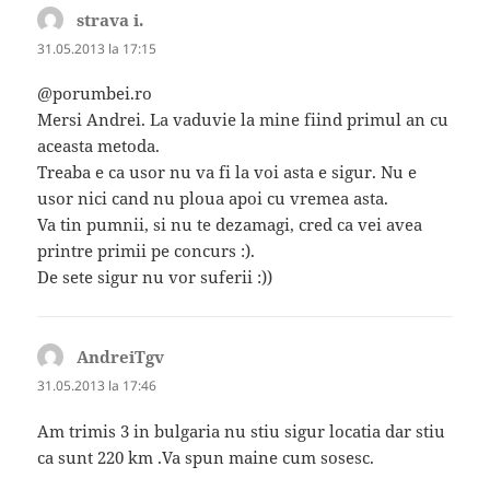
strava i.
spune:
31.05.2013 la 17:15
@porumbei.ro
Mersi Andrei. La vaduvie la mine fiind primul an cu
aceasta metoda.
Treaba e ca usor nu va fi la voi asta e sigur. Nu e
usor nici cand nu ploua apoi cu vremea asta.
Va tin pumnii, si nu te dezamagi, cred ca vei avea
printre primii pe concurs :).
De sete sigur nu vor suferii :))
AndreiTgv
spune:
31.05.2013 la 17:46
Am trimis 3 in bulgaria nu stiu sigur locatia dar stiu
ca sunt 220 km .Va spun maine cum sosesc.