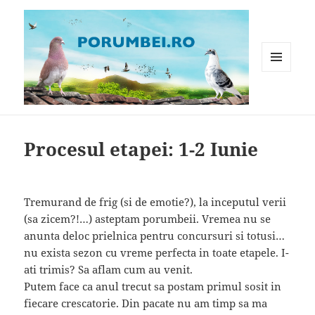
MENIU
ȘI
WIDGET-
Porumbei.ro
URI
Procesul etapei: 1-2 Iunie
Tremurand de frig (si de emotie?), la inceputul verii
(sa zicem?!…) asteptam porumbeii. Vremea nu se
anunta deloc prielnica pentru concursuri si totusi…
nu exista sezon cu vreme perfecta in toate etapele. I-
ati trimis? Sa aflam cum au venit.
Putem face ca anul trecut sa postam primul sosit in
fiecare crescatorie. Din pacate nu am timp sa ma