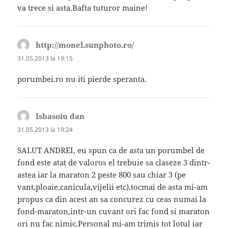
va trece si asta.Bafta tuturor maine!
http://monel.sunphoto.ro/
spune:
31.05.2013 la 19:15
porumbei.ro nu iti pierde speranta.
Isbasoiu dan
spune:
31.05.2013 la 19:24
SALUT ANDREI, eu spun ca de asta un porumbel de
fond este atat de valoros el trebuie sa claseze 3 dintr-
astea iar la maraton 2 peste 800 sau chiar 3 (pe
vant,ploaie,canicula,vijelii etc),tocmai de asta mi-am
propus ca din acest an sa concurez cu ceas numai la
fond-maraton,intr-un cuvant ori fac fond si maraton
ori nu fac nimic.Personal mi-am trimis tot lotul iar