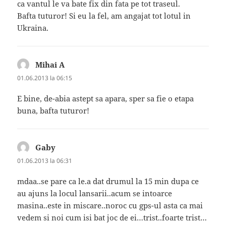
ca vantul le va bate fix din fata pe tot traseul.
Bafta tuturor! Si eu la fel, am angajat tot lotul in
Ukraina.
Mihai A
spune:
01.06.2013 la 06:15
E bine, de-abia astept sa apara, sper sa fie o etapa
buna, bafta tuturor!
Gaby
spune:
01.06.2013 la 06:31
mdaa..se pare ca le.a dat drumul la 15 min dupa ce
au ajuns la locul lansarii..acum se intoarce
masina..este in miscare..noroc cu gps-ul asta ca mai
vedem si noi cum isi bat joc de ei…trist..foarte trist…