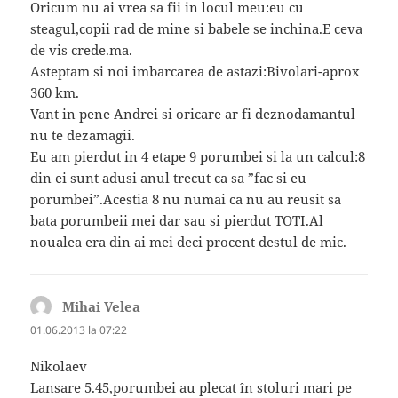
Oricum nu ai vrea sa fii in locul meu:eu cu
steagul,copii rad de mine si babele se inchina.E ceva
de vis crede.ma.
Asteptam si noi imbarcarea de astazi:Bivolari-aprox
360 km.
Vant in pene Andrei si oricare ar fi deznodamantul
nu te dezamagii.
Eu am pierdut in 4 etape 9 porumbei si la un calcul:8
din ei sunt adusi anul trecut ca sa ”fac si eu
porumbei”.Acestia 8 nu numai ca nu au reusit sa
bata porumbeii mei dar sau si pierdut TOTI.Al
noualea era din ai mei deci procent destul de mic.
Mihai Velea
spune:
01.06.2013 la 07:22
Nikolaev
Lansare 5.45,porumbei au plecat în stoluri mari pe