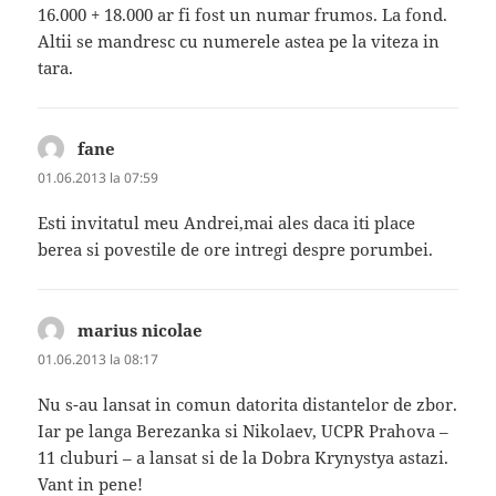
16.000 + 18.000 ar fi fost un numar frumos. La fond.
Altii se mandresc cu numerele astea pe la viteza in
tara.
fane
spune:
01.06.2013 la 07:59
Esti invitatul meu Andrei,mai ales daca iti place
berea si povestile de ore intregi despre porumbei.
marius nicolae
spune:
01.06.2013 la 08:17
Nu s-au lansat in comun datorita distantelor de zbor.
Iar pe langa Berezanka si Nikolaev, UCPR Prahova –
11 cluburi – a lansat si de la Dobra Krynystya astazi.
Vant in pene!