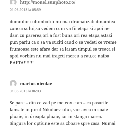
http://monel.sunphoto.ro/
spune:
01.06.2013 la 05:59
domnilor columbofili nu mai dramatizati dinaintea
concursului,sa vedem cum va fii etapa si apoi ne
dam cu parerea,ori a fost buna ori rea etapa,astazi
pun pariu ca o sa va suciti cand o sa vedeti ce vreme
frumoasa este afara dar sa lasam timpul sa treaca si
apoi vorbim nu mai trageti mereu a rau,ce naiba
BAFTA!!!!!!!
marius nicolae
spune:
01.06.2013 la 06:03
Se pare – din ce vad pe meteox.com – ca pasarile
lansate in jurul Nikolaev-ului, vor avea in spate
ploaie, in dreapta ploaie, iar in stanga marea.
Singura lor optiune este sa zboare spre casa. Numai