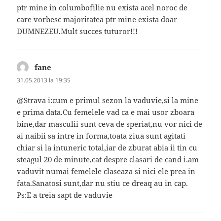
ptr mine in columbofilie nu exista acel noroc de
care vorbesc majoritatea ptr mine exista doar
DUMNEZEU.Mult succes tuturor!!!
fane
spune:
31.05.2013 la 19:35
@Strava i:cum e primul sezon la vaduvie,si la mine
e prima data.Cu femelele vad ca e mai usor zboara
bine,dar masculii sunt ceva de speriat,nu vor nici de
ai naibii sa intre in forma,toata ziua sunt agitati
chiar si la intuneric total,iar de zburat abia ii tin cu
steagul 20 de minute,cat despre clasari de cand i.am
vaduvit numai femelele claseaza si nici ele prea in
fata.Sanatosi sunt,dar nu stiu ce dreaq au in cap.
Ps:E a treia sapt de vaduvie