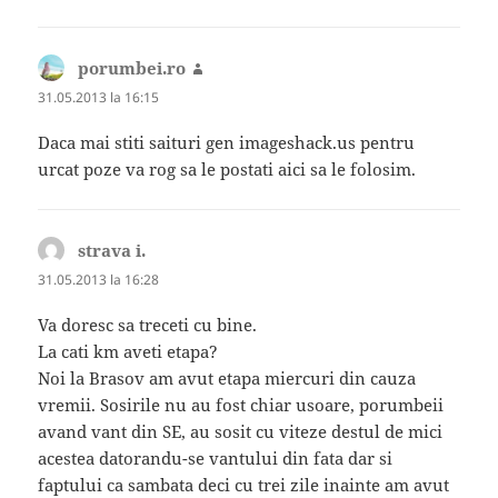
porumbei.ro
spune:
31.05.2013 la 16:15
Daca mai stiti saituri gen imageshack.us pentru
urcat poze va rog sa le postati aici sa le folosim.
strava i.
spune:
31.05.2013 la 16:28
Va doresc sa treceti cu bine.
La cati km aveti etapa?
Noi la Brasov am avut etapa miercuri din cauza
vremii. Sosirile nu au fost chiar usoare, porumbeii
avand vant din SE, au sosit cu viteze destul de mici
acestea datorandu-se vantului din fata dar si
faptului ca sambata deci cu trei zile inainte am avut