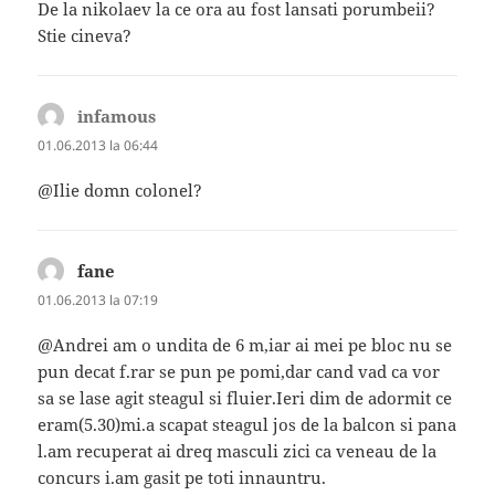
De la nikolaev la ce ora au fost lansati porumbeii?
Stie cineva?
infamous
spune:
01.06.2013 la 06:44
@Ilie domn colonel?
fane
spune:
01.06.2013 la 07:19
@Andrei am o undita de 6 m,iar ai mei pe bloc nu se
pun decat f.rar se pun pe pomi,dar cand vad ca vor
sa se lase agit steagul si fluier.Ieri dim de adormit ce
eram(5.30)mi.a scapat steagul jos de la balcon si pana
l.am recuperat ai dreq masculi zici ca veneau de la
concurs i.am gasit pe toti innauntru.