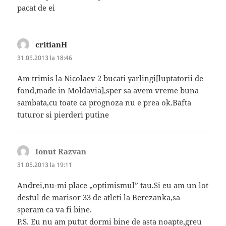
pacat de ei
critianH
spune:
31.05.2013 la 18:46
Am trimis la Nicolaev 2 bucati yarlingi[luptatorii de
fond,made in Moldavia],sper sa avem vreme buna
sambata,cu toate ca prognoza nu e prea ok.Bafta
tuturor si pierderi putine
Ionut Razvan
spune:
31.05.2013 la 19:11
Andrei,nu-mi place „optimismul” tau.Si eu am un lot
destul de marisor 33 de atleti la Berezanka,sa
speram ca va fi bine.
P.S. Eu nu am putut dormi bine de asta noapte,greu