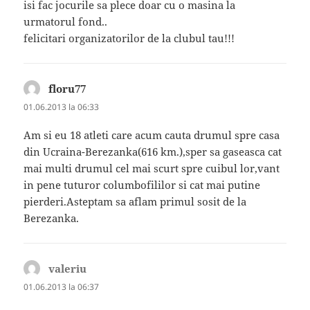
isi fac jocurile sa plece doar cu o masina la
urmatorul fond..
felicitari organizatorilor de la clubul tau!!!
floru77
spune:
01.06.2013 la 06:33
Am si eu 18 atleti care acum cauta drumul spre casa
din Ucraina-Berezanka(616 km.),sper sa gaseasca cat
mai multi drumul cel mai scurt spre cuibul lor,vant
in pene tuturor columbofililor si cat mai putine
pierderi.Asteptam sa aflam primul sosit de la
Berezanka.
valeriu
spune:
01.06.2013 la 06:37