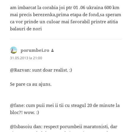
am imbarcat la corabia joi ptr 01 .06 ukraina 600 km
mai precis berezenka,prima etapa de fond,sa speram
ca vor prinde un culoar mai favorabil printre atitia
balauri de nori
porumbei.ro
spune:
31.05.2013 la 21:00
@Razvan: sunt doar realist. :)
Se pare ca au ajuns.
@fane: cum puii mei ii tii cu steagul 20 de minute la
bloc?! wow. :)
@Isbasoiu dan: respect porumbeii maratonisti, dar