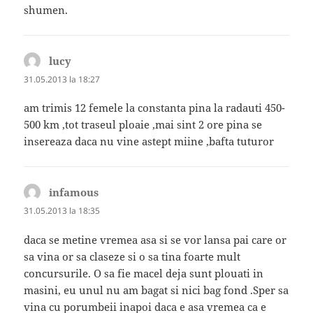
shumen.
lucy
spune:
31.05.2013 la 18:27
am trimis 12 femele la constanta pina la radauti 450-
500 km ,tot traseul ploaie ,mai sint 2 ore pina se
insereaza daca nu vine astept miine ,bafta tuturor
infamous
spune:
31.05.2013 la 18:35
daca se metine vremea asa si se vor lansa pai care or
sa vina or sa claseze si o sa tina foarte mult
concursurile. O sa fie macel deja sunt plouati in
masini, eu unul nu am bagat si nici bag fond .Sper sa
vina cu porumbeii inapoi daca e asa vremea ca e