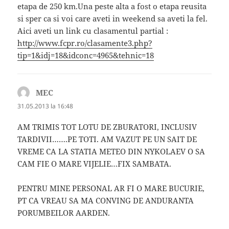
etapa de 250 km.Una peste alta a fost o etapa reusita
si sper ca si voi care aveti in weekend sa aveti la fel.
Aici aveti un link cu clasamentul partial :
http://www.fcpr.ro/clasamente3.php?
tip=1&idj=18&idconc=4965&tehnic=18
MEC
spune:
31.05.2013 la 16:48
AM TRIMIS TOT LOTU DE ZBURATORI, INCLUSIV
TARDIVII…….PE TOTI. AM VAZUT PE UN SAIT DE
VREME CA LA STATIA METEO DIN NYKOLAEV O SA
CAM FIE O MARE VIJELIE…FIX SAMBATA.
PENTRU MINE PERSONAL AR FI O MARE BUCURIE,
PT CA VREAU SA MA CONVING DE ANDURANTA
PORUMBEILOR AARDEN.