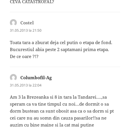
CEVA CATASTROFAL?
Costel
spune:
31.05.2013 la 21:50
Toata tara a zburat deja cel putin o etapa de fond.
Bucurestiul abia peste 2 saptamani prima etapa.
De ce oare ?!?
Columbofil-Ag
spune:
31.05.2013 la 22:04
Am 3 la Brezeanka si 8 in tara la Tandarei….,sa
speram ca va tine timpul cu noi…de dormit o sa
dorm bustean ca sunt obosit asa ca o sa dorm si pt
cei care nu au somn din cauza pasarilor!!sa ne
auzim cu bine maine si la cat mai putine