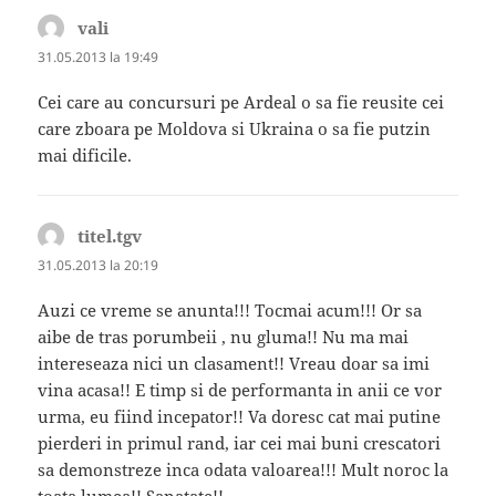
vali
spune:
31.05.2013 la 19:49
Cei care au concursuri pe Ardeal o sa fie reusite cei
care zboara pe Moldova si Ukraina o sa fie putzin
mai dificile.
titel.tgv
spune:
31.05.2013 la 20:19
Auzi ce vreme se anunta!!! Tocmai acum!!! Or sa
aibe de tras porumbeii , nu gluma!! Nu ma mai
intereseaza nici un clasament!! Vreau doar sa imi
vina acasa!! E timp si de performanta in anii ce vor
urma, eu fiind incepator!! Va doresc cat mai putine
pierderi in primul rand, iar cei mai buni crescatori
sa demonstreze inca odata valoarea!!! Mult noroc la