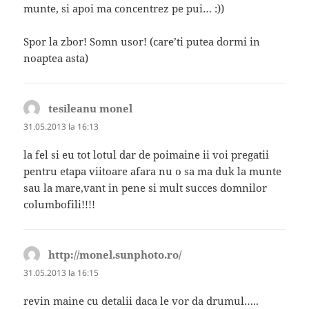
munte, si apoi ma concentrez pe pui… :))
Spor la zbor! Somn usor! (care’ti putea dormi in
noaptea asta)
tesileanu monel
spune:
31.05.2013 la 16:13
la fel si eu tot lotul dar de poimaine ii voi pregatii
pentru etapa viitoare afara nu o sa ma duk la munte
sau la mare,vant in pene si mult succes domnilor
columbofili!!!!
http://monel.sunphoto.ro/
spune:
31.05.2013 la 16:15
revin maine cu detalii daca le vor da drumul…..