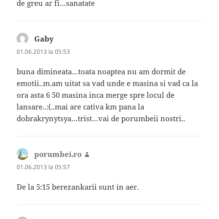
de greu ar fi…sanatate
Gaby
spune:
01.06.2013 la 05:53
buna dimineata…toata noaptea nu am dormit de
emotii..m.am uitat sa vad unde e masina si vad ca la
ora asta 6 50 masina inca merge spre locul de
lansare..:(..mai are cativa km pana la
dobrakrynytsya…trist…vai de porumbeii nostri..
porumbei.ro
spune:
01.06.2013 la 05:57
De la 5:15 berezankarii sunt in aer.