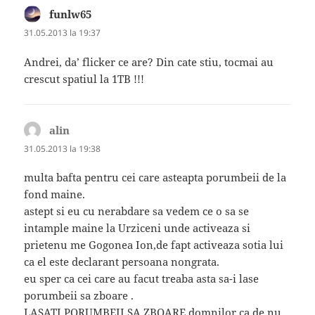
funlw65
spune:
31.05.2013 la 19:37
Andrei, da’ flicker ce are? Din cate stiu, tocmai au
crescut spatiul la 1TB !!!
alin
spune:
31.05.2013 la 19:38
multa bafta pentru cei care asteapta porumbeii de la
fond maine.
astept si eu cu nerabdare sa vedem ce o sa se
intample maine la Urziceni unde activeaza si
prietenu me Gogonea Ion,de fapt activeaza sotia lui
ca el este declarant persoana nongrata.
eu sper ca cei care au facut treaba asta sa-i lase
porumbeii sa zboare .
LASATI PORUMBEII SA ZBOARE domnilor ca de nu