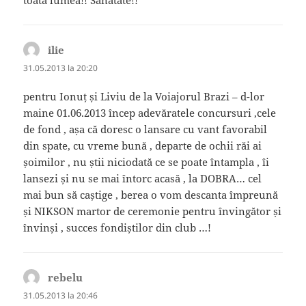
toata lumea!! Sanatate!!
ilie
spune:
31.05.2013 la 20:20
pentru Ionuț și Liviu de la Voiajorul Brazi – d-lor
maine 01.06.2013 încep adevăratele concursuri ,cele
de fond , așa că doresc o lansare cu vant favorabil
din spate, cu vreme bună , departe de ochii răi ai
șoimilor , nu știi niciodată ce se poate întampla , îi
lansezi și nu se mai întorc acasă , la DOBRA… cel
mai bun să caștige , berea o vom descanta împreună
și NIKSON martor de ceremonie pentru învingător și
învinși , succes fondiștilor din club …!
rebelu
spune:
31.05.2013 la 20:46