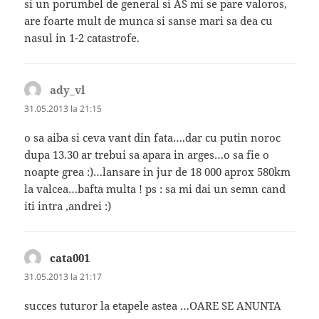
si un porumbel de general si AS mi se pare valoros,
are foarte mult de munca si sanse mari sa dea cu
nasul in 1-2 catastrofe.
ady_vl
spune:
31.05.2013 la 21:15
o sa aiba si ceva vant din fata….dar cu putin noroc
dupa 13.30 ar trebui sa apara in arges…o sa fie o
noapte grea :)…lansare in jur de 18 000 aprox 580km
la valcea…bafta multa ! ps : sa mi dai un semn cand
iti intra ,andrei :)
cata001
spune:
31.05.2013 la 21:17
succes tuturor la etapele astea …OARE SE ANUNTA