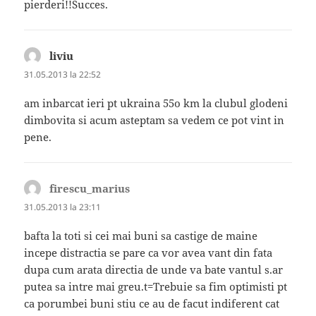
pierderi!!Succes.
liviu
spune:
31.05.2013 la 22:52
am inbarcat ieri pt ukraina 55o km la clubul glodeni
dimbovita si acum asteptam sa vedem ce pot vint in
pene.
firescu_marius
spune:
31.05.2013 la 23:11
bafta la toti si cei mai buni sa castige de maine
incepe distractia se pare ca vor avea vant din fata
dupa cum arata directia de unde va bate vantul s.ar
putea sa intre mai greu.t=Trebuie sa fim optimisti pt
ca porumbei buni stiu ce au de facut indiferent cat