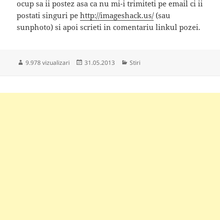
ocup sa ii postez asa ca nu mi-i trimiteti pe email ci ii
postati singuri pe
http://imageshack.us/
(sau
sunphoto) si apoi scrieti in comentariu linkul pozei.
Publicat
Categorii
9.978 vizualizari
31.05.2013
Stiri
pe