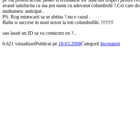
avand satisfactia ca ma pot numi cu adevarat columbofil ?.Cei care dor
multumesc anticipat .
PS. Rog mistocarii sa se abtina ?.nu e cazul .
Bafta si succese in noul sezon la toti columbofilii. !!!!!!!!
sau lasati un ID sa va contactez eu ?..
6.621 vizualizari
Publicat pe
18.03.2008
Categorii
Incepatori