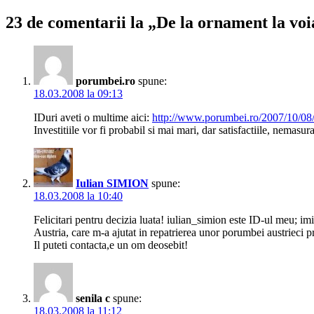
23 de comentarii la „De la ornament la voi
porumbei.ro
spune:
18.03.2008 la 09:13
IDuri aveti o multime aici:
http://www.porumbei.ro/2007/10/08
Investitiile vor fi probabil si mai mari, dar satisfactiile, nemasur
Iulian SIMION
spune:
18.03.2008 la 10:40
Felicitari pentru decizia luata! iulian_simion este ID-ul meu; 
Austria, care m-a ajutat in repatrierea unor porumbei austrieci 
Il puteti contacta,e un om deosebit!
senila c
spune:
18.03.2008 la 11:12