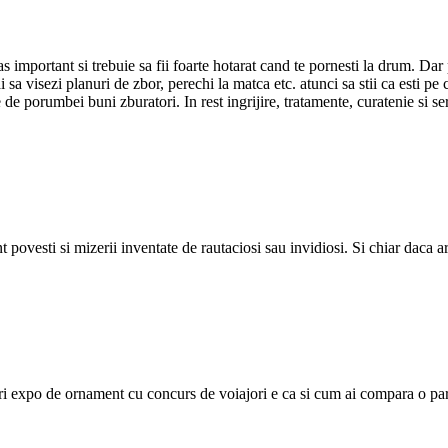
as important si trebuie sa fii foarte hotarat cand te pornesti la drum. Da
i sa visezi planuri de zbor, perechi la matca etc. atunci sa stii ca esti p
 de porumbei buni zburatori. In rest ingrijire, tratamente, curatenie si s
nt povesti si mizerii inventate de rautaciosi sau invidiosi. Si chiar daca a
ri expo de ornament cu concurs de voiajori e ca si cum ai compara o par