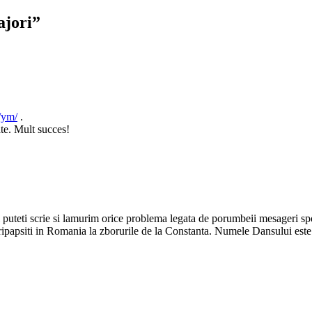
ajori”
/ym/
.
ate. Mult succes!
imi puteti scrie si lamurim orice problema legata de porumbeii mesageri 
pripapsiti in Romania la zborurile de la Constanta. Numele Dansului este