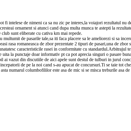
t fi intelese de nimeni ca sa nu zic pe interes,la voiajori rezultatul nu
cresteai ornament si atunci cand dupa multa munca te astepti la rezultate 
e club sunt eliberate cu cativa km mai repede.
tu multumit de pasarile tale,sa iti faca placere sa le ameliorezi si sa ince
asi rasa romaneasca de zbor prezentate 2 tipuri de pasari,una de zbor si
tatesc caracteristicile rasei in conformitate cu standardul.Arbitrajul t
se uita la punctaje doar informativ pt ca pot aprecia singuri o pasare bu
ai vazut din discutiile de aici apele sunt destul de tulburi in jurul concu
oti incepatorii de pe la noi cand s-au apucat de concursuri.Ti se taie tot c
asta numarul columbofililor este asa de mic si se misca treburile asa de 