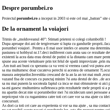
Despre porumbei.ro
Proiectul
porumbei.ro
a inceput in 2003 si este cel mai „batran” sit
De la ornament la voiajori
Trimis de „moldoveanul 40”: Stimati prieteni si colegi columbofili !
Dupa aproape doi ani de tergiversare si lupta cu gandurile proprii..facan
porumbei voiajori .
Pentru a fi mai usor inteles ce anume ma determinat 
pasiunea si hobbyul nr.1?.deci indiferent cum arata sau ce rezultate det
existenti la acea data erau destul de putini si la distanta cam mare pent
spune asa aceste vietuitoare prin tot felul de spatii improvizate ,prin ma
.Am trait ani buni cu speranta ca va veni si vremea cand voi putea avea
sa ma multumesc doar cucateva perechi si acestea de ornament ?Locuiesc d
masura asteptarilor.Investitia crescand de la an la an tot mai mult ,re
vazand fisa de concurs cu punctaj minim ?si asta destul de des ..de acei
sa nu mai punem la socoteala faptul ca inca se mai obisnuieste si aici 
sa-mi gasesc multumirea sufleteasca prin rezultatele mele proprii si a
nu apartin decat mie si porumbeilor mei ?si nicidecum unei persoane a
nepriceput vin cu rugamintea catre toti cei care vor sa ma ajute cu idei
concursuri.
As dori ca toti cei care au experienta si vor sa ma ajute , sa ma contact
pe cat posibil aceste pasari si rezultatele lor ,asta din respect pentru c