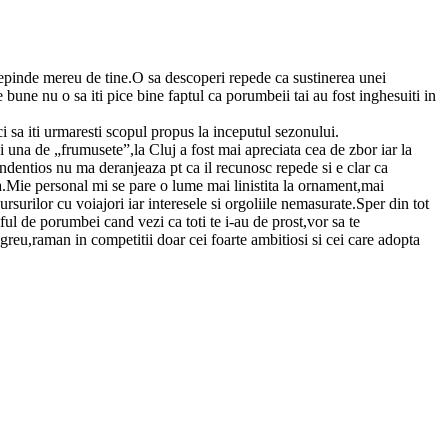
 depinde mereu de tine.O sa descoperi repede ca sustinerea unei
bune nu o sa iti pice bine faptul ca porumbeii tai au fost inghesuiti in
rci sa iti urmaresti scopul propus la inceputul sezonului.
 una de „frumusete”,la Cluj a fost mai apreciata cea de zbor iar la
endentios nu ma deranjeaza pt ca il recunosc repede si e clar ca
na.Mie personal mi se pare o lume mai linistita la ornament,mai
rsurilor cu voiajori iar interesele si orgoliile nemasurate.Sper din tot
heful de porumbei cand vezi ca toti te i-au de prost,vor sa te
greu,raman in competitii doar cei foarte ambitiosi si cei care adopta