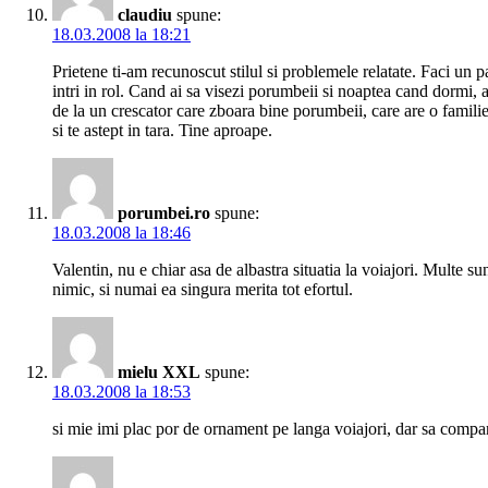
claudiu
spune:
18.03.2008 la 18:21
Prietene ti-am recunoscut stilul si problemele relatate. Faci un p
intri in rol. Cand ai sa visezi porumbeii si noaptea cand dormi, a
de la un crescator care zboara bine porumbeii, care are o familie
si te astept in tara. Tine aproape.
porumbei.ro
spune:
18.03.2008 la 18:46
Valentin, nu e chiar asa de albastra situatia la voiajori. Multe su
nimic, si numai ea singura merita tot efortul.
mielu XXL
spune:
18.03.2008 la 18:53
si mie imi plac por de ornament pe langa voiajori, dar sa compa