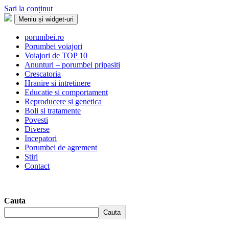
Sari la conținut
Meniu și widget-uri
Porumbei.ro
Enciclopedia porumbelului
porumbei.ro
Porumbei voiajori
Voiajori de TOP 10
Anunturi – porumbei pripasiti
Crescatoria
Hranire si intretinere
Educatie si comportament
Reproducere si genetica
Boli si tratamente
Povesti
Diverse
Incepatori
Porumbei de agrement
Stiri
Contact
Cauta
Cauta