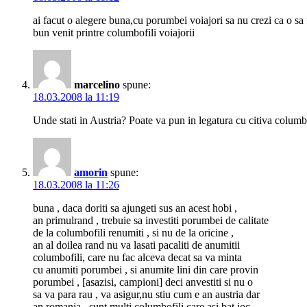
ai facut o alegere buna,cu porumbei voiajori sa nu crezi ca o sa f
bun venit printre columbofili voiajorii
marcelino
spune:
18.03.2008 la 11:19
Unde stati in Austria? Poate va pun in legatura cu citiva columb
amorin
spune:
18.03.2008 la 11:26
buna , daca doriti sa ajungeti sus an acest hobi ,
an primulrand , trebuie sa investiti porumbei de calitate
de la columbofili renumiti , si nu de la oricine ,
an al doilea rand nu va lasati pacaliti de anumitii
columbofili, care nu fac alceva decat sa va minta
cu anumiti porumbei , si anumite lini din care provin
porumbei , [asazisi, campioni] deci anvestiti si nu o
sa va para rau , va asigur,nu stiu cum e an austria dar
an romania , sunt multi columbofili care asi bat joc