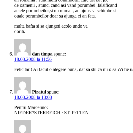
de oamenii , atunci cand asi vand porumbei ,falsificand
actele porumbeilor,si nu numai , au ajuns sa schimbe si
ouale porumbeilor doar sa ajunga ei an fata.
multa bafta si sa ajungeti acolo unde va
doriti.
dan timpa
spune:
18.03.2008 la 11:56
Felicitari! Ai facut o alegere buna, dar sa stii ca nu o sa ??i fie 
Piratul
spune:
18.03.2008 la 13:03
Pentru Marcelino:
NIEDER?STERREICH : ST. P?LTEN.