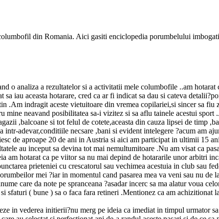
e columbofil din Romania. Aici gasiti enciclopedia porumbelului imbogati
d o analiza a rezultatelor si a activitatii mele columbofile ..am hotarat c
sa iau aceasta hotarare, cred ca ar fi indicat sa dau si cateva detalii?por
in .Am indragit aceste vietuitoare din vremea copilariei,si sincer sa fiu
ru mine neavand posibilitatea sa-i vizitez si sa aflu tainele acestui spor
gazii ,balcoane si tot felul de cotete,aceasta din cauza lipsei de timp ,ban
 intr-adevar,conditiile necsare ,bani si evident intelegere ?acum am aju
e aproape 20 de ani in Austria si aici am participat in ultimii 15 ani in 
zultatele au inceput sa devina tot mai nemultumitoare .Nu am visat ca pa
a am hotarat ca pe viitor sa nu mai depind de hotararile unor arbitri inca
punctarea prieteniei cu crescatorul sau vechimea acestuia in club sau fede
 porumbeilor mei ?iar in momentul cand pasarea mea va veni sau nu de la o
nume care da note pe spranceana ?asadar incerc sa ma alatur voua celor 
 si sfaturi ( bune ) sa o faca fara retineri .Mentionez ca am achizitionat
eze in vederea initierii?nu merg pe ideia ca imediat in timpul urmator sa 
ei care au selectat si perfectionat ani de-a randul aceste pasari si de ce s