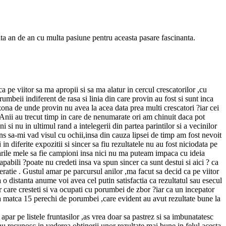
ta an de an cu multa pasiune pentru aceasta pasare fascinanta.
a pe viitor sa ma apropii si sa ma alatur in cercul crescatorilor ,cu
umbeii indiferent de rasa si linia din care provin au fost si sunt inca
 zona de unde provin nu avea la acea data prea multi crescatori ?iar cei
t .Anii au trecut timp in care de nenumarate ori am chinuit daca pot
i si nu in ultimul rand a intelegerii din partea parintilor si a vecinilor
ns sa-mi vad visul cu ochii,insa din cauza lipsei de timp am fost nevoit
diferite expozitii si sincer sa fiu rezultatele nu au fost niciodata pe
sarile mele sa fie campioni insa nici nu ma puteam impaca cu ideia
pabili ?poate nu credeti insa va spun sincer ca sunt destui si aici ? ca
ratie . Gustul amar pe parcursul anilor ,ma facut sa decid ca pe viitor
 distanta anume voi avea cel putin satisfactia ca rezultatul sau esecul
care cresteti si va ocupati cu porumbei de zbor ?iar ca un incepator
 la matca 15 perechi de porumbei ,care evident au avut rezultate bune la
apar pe listele fruntasilor ,as vrea doar sa pastrez si sa imbunatatesc
a nu recunosc in vederea obtinerii unor rezultate mai bune in felul acesta