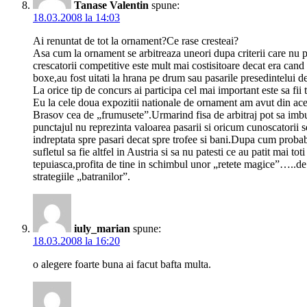
Tanase Valentin
spune:
18.03.2008 la 14:03
Ai renuntat de tot la ornament?Ce rase cresteai?
Asa cum la ornament se arbitreaza uneori dupa criterii care nu po
crescatorii competitive este mult mai costisitoare decat era cand 
boxe,au fost uitati la hrana pe drum sau pasarile presedintelui d
La orice tip de concurs ai participa cel mai important este sa fii 
Eu la cele doua expozitii nationale de ornament am avut din acee
Brasov cea de „frumusete”.Urmarind fisa de arbitraj pot sa imbuna
punctajul nu reprezinta valoarea pasarii si oricum cunoscatorii 
indreptata spre pasari decat spre trofee si bani.Dupa cum probabil 
sufletul sa fie altfel in Austria si sa nu patesti ce au patit mai t
tepuiasca,profita de tine in schimbul unor „retete magice”…..de 
strategiile „batranilor”.
iuly_marian
spune:
18.03.2008 la 16:20
o alegere foarte buna ai facut bafta multa.