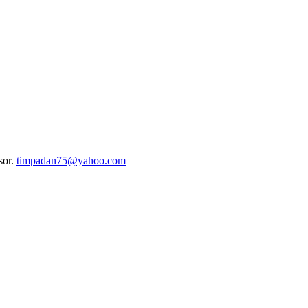
usor.
timpadan75@yahoo.com