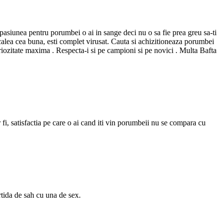
r pasiunea pentru porumbei o ai in sange deci nu o sa fie prea greu sa-ti
e calea cea buna, esti complet virusat. Cauta si achizitioneaza porumbei
eriozitate maxima . Respecta-i si pe campioni si pe novici . Multa Bafta
r fi, satisfactia pe care o ai cand iti vin porumbeii nu se compara cu
tida de sah cu una de sex.