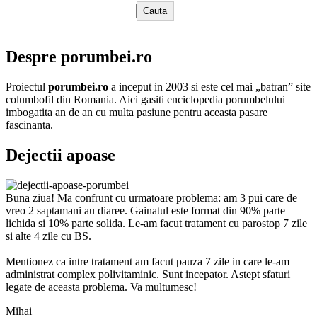
Cauta
Despre porumbei.ro
Proiectul
porumbei.ro
a inceput in 2003 si este cel mai „batran” site
columbofil din Romania. Aici gasiti enciclopedia porumbelului
imbogatita an de an cu multa pasiune pentru aceasta pasare
fascinanta.
Dejectii apoase
Buna ziua! Ma confrunt cu urmatoare problema: am 3 pui care de
vreo 2 saptamani au diaree. Gainatul este format din 90% parte
lichida si 10% parte solida. Le-am facut tratament cu parostop 7 zile
si alte 4 zile cu BS.
Mentionez ca intre tratament am facut pauza 7 zile in care le-am
administrat complex polivitaminic. Sunt incepator. Astept sfaturi
legate de aceasta problema. Va multumesc!
Mihai