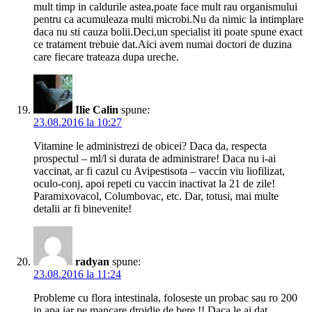
mult timp in caldurile astea,poate face mult rau organismului
pentru ca acumuleaza multi microbi.Nu da nimic la intimplare
daca nu sti cauza bolii.Deci,un specialist iti poate spune exact
ce tratament trebuie dat.Aici avem numai doctori de duzina
care fiecare trateaza dupa ureche.
Ilie Calin
spune:
23.08.2016 la 10:27
Vitamine le administrezi de obicei? Daca da, respecta
prospectul – ml/l si durata de administrare! Daca nu i-ai
vaccinat, ar fi cazul cu Avipestisota – vaccin viu liofilizat,
oculo-conj, apoi repeti cu vaccin inactivat la 21 de zile!
Paramixovacol, Columbovac, etc. Dar, totusi, mai multe
detalii ar fi binevenite!
radyan
spune:
23.08.2016 la 11:24
Probleme cu flora intestinala, foloseste un probac sau ro 200
in apa iar pe mancare drojdie de bere !! Daca le.ai dat