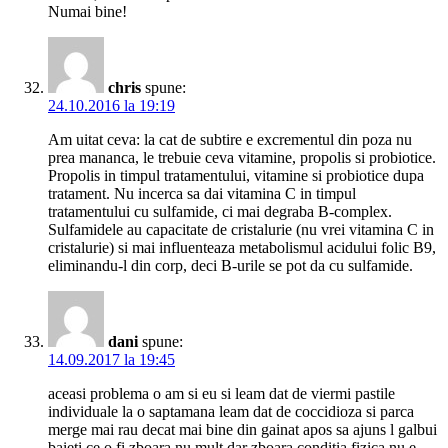
Numai bine!
chris
spune:
24.10.2016 la 19:19
Am uitat ceva: la cat de subtire e excrementul din poza nu
prea mananca, le trebuie ceva vitamine, propolis si probiotice.
Propolis in timpul tratamentului, vitamine si probiotice dupa
tratament. Nu incerca sa dai vitamina C in timpul
tratamentului cu sulfamide, ci mai degraba B-complex.
Sulfamidele au capacitate de cristalurie (nu vrei vitamina C in
cristalurie) si mai influenteaza metabolismul acidului folic B9,
eliminandu-l din corp, deci B-urile se pot da cu sulfamide.
dani
spune:
14.09.2017 la 19:45
aceasi problema o am si eu si leam dat de viermi pastile
individuale la o saptamana leam dat de coccidioza si parca
merge mai rau decat mai bine din gainat apos sa ajuns l galbui
baieti ce o fi zboara nu mult dar zboara conditia fizica nu e