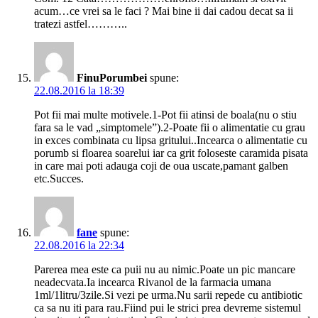
acum…ce vrei sa le faci ? Mai bine ii dai cadou decat sa ii
tratezi astfel………..
FinuPorumbei
spune:
22.08.2016 la 18:39
Pot fii mai multe motivele.1-Pot fii atinsi de boala(nu o stiu
fara sa le vad „simptomele”).2-Poate fii o alimentatie cu grau
in exces combinata cu lipsa gritului..Incearca o alimentatie cu
porumb si floarea soarelui iar ca grit foloseste caramida pisata
in care mai poti adauga coji de oua uscate,pamant galben
etc.Succes.
fane
spune:
22.08.2016 la 22:34
Parerea mea este ca puii nu au nimic.Poate un pic mancare
neadecvata.Ia incearca Rivanol de la farmacia umana
1ml/1litru/3zile.Si vezi pe urma.Nu sarii repede cu antibiotic
ca sa nu iti para rau.Fiind pui le strici prea devreme sistemul