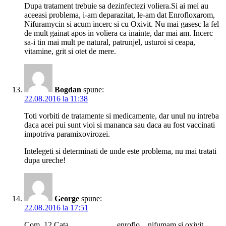
Dupa tratament trebuie sa dezinfectezi voliera.Si ai mei au
aceeasi problema, i-am deparazitat, le-am dat Enrofloxarom,
Nifuramycin si acum incerc si cu Oxivit. Nu mai gasesc la fel
de mult gainat apos in voliera ca inainte, dar mai am. Incerc
sa-i tin mai mult pe natural, patrunjel, usturoi si ceapa,
vitamine, grit si otet de mere.
Bogdan
spune:
22.08.2016 la 11:38
Toti vorbiti de tratamente si medicamente, dar unul nu intreba
daca acei pui sunt vioi si mananca sau daca au fost vaccinati
impotriva paramixovirozei.
Intelegeti si determinati de unde este problema, nu mai tratati
dupa ureche!
George
spune:
22.08.2016 la 17:51
Com. 12 Cata………………enroflo…nifumam si oxivit