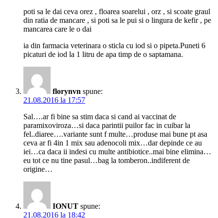
poti sa le dai ceva orez , floarea soarelui , orz , si scoate graul
din ratia de mancare , si poti sa le pui si o lingura de kefir , pe
mancarea care le o dai
ia din farmacia veterinara o sticla cu iod si o pipeta.Puneti 6
picaturi de iod la 1 litru de apa timp de o saptamana.
florynvn
spune:
21.08.2016 la 17:57
Sal….ar fi bine sa stim daca si cand ai vaccinat de
paramixoviroza…si daca parintii puilor fac in cuibar la
fel..diaree….variante sunt f multe…produse mai bune pt asa
ceva ar fi 4in 1 mix sau adenocoli mix…dar depinde ce au
iei…ca daca ii indesi cu multe antibiotice..mai bine elimina…
eu tot ce nu tine pasul…bag la tomberon..indiferent de
origine…
IONUT
spune:
21.08.2016 la 18:42