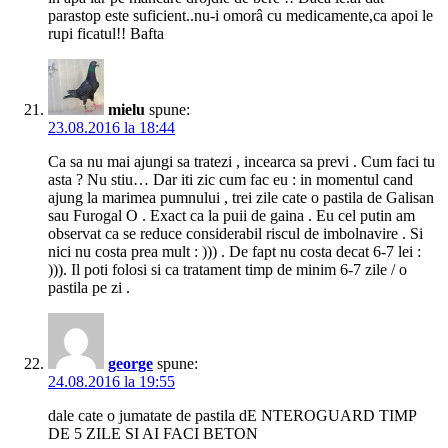
parastop este suficient..nu-i omorâ cu medicamente,ca apoi le
rupi ficatul!! Bafta
mielu
spune:
23.08.2016 la 18:44
Ca sa nu mai ajungi sa tratezi , incearca sa previ . Cum faci tu
asta ? Nu stiu… Dar iti zic cum fac eu : in momentul cand
ajung la marimea pumnului , trei zile cate o pastila de Galisan
sau Furogal O . Exact ca la puii de gaina . Eu cel putin am
observat ca se reduce considerabil riscul de imbolnavire . Si
nici nu costa prea mult : ))) . De fapt nu costa decat 6-7 lei :
))). Il poti folosi si ca tratament timp de minim 6-7 zile / o
pastila pe zi .
george
spune:
24.08.2016 la 19:55
dale cate o jumatate de pastila dE NTEROGUARD TIMP
DE 5 ZILE SI AI FACI BETON