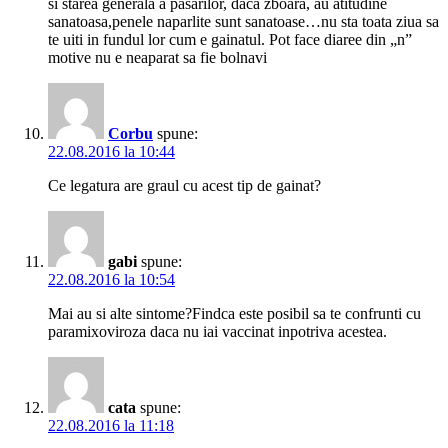
si starea generala a pasarilor, daca zboara, au atitudine
sanatoasa,penele naparlite sunt sanatoase…nu sta toata ziua sa
te uiti in fundul lor cum e gainatul. Pot face diaree din „n”
motive nu e neaparat sa fie bolnavi
Corbu
spune:
22.08.2016 la 10:44
Ce legatura are graul cu acest tip de gainat?
gabi
spune:
22.08.2016 la 10:54
Mai au si alte sintome?Findca este posibil sa te confrunti cu
paramixoviroza daca nu iai vaccinat inpotriva acestea.
cata
spune:
22.08.2016 la 11:18