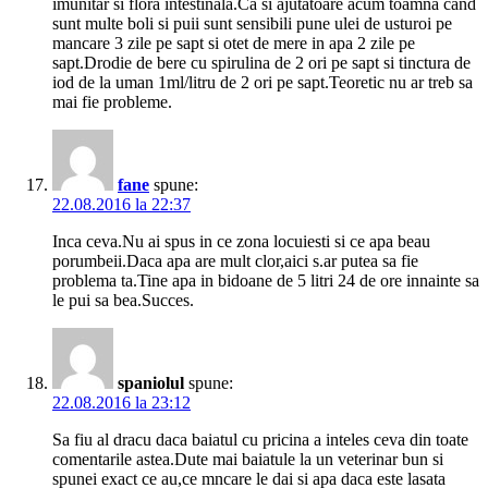
imunitar si flora intestinala.Ca si ajutatoare acum toamna cand
sunt multe boli si puii sunt sensibili pune ulei de usturoi pe
mancare 3 zile pe sapt si otet de mere in apa 2 zile pe
sapt.Drodie de bere cu spirulina de 2 ori pe sapt si tinctura de
iod de la uman 1ml/litru de 2 ori pe sapt.Teoretic nu ar treb sa
mai fie probleme.
fane
spune:
22.08.2016 la 22:37
Inca ceva.Nu ai spus in ce zona locuiesti si ce apa beau
porumbeii.Daca apa are mult clor,aici s.ar putea sa fie
problema ta.Tine apa in bidoane de 5 litri 24 de ore innainte sa
le pui sa bea.Succes.
spaniolul
spune:
22.08.2016 la 23:12
Sa fiu al dracu daca baiatul cu pricina a inteles ceva din toate
comentarile astea.Dute mai baiatule la un veterinar bun si
spunei exact ce au,ce mncare le dai si apa daca este lasata