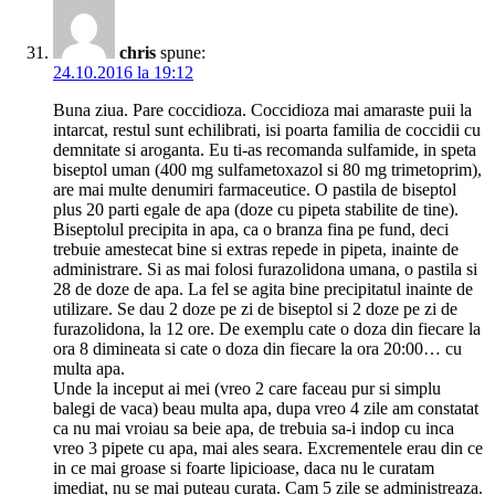
chris
spune:
24.10.2016 la 19:12
Buna ziua. Pare coccidioza. Coccidioza mai amaraste puii la
intarcat, restul sunt echilibrati, isi poarta familia de coccidii cu
demnitate si aroganta. Eu ti-as recomanda sulfamide, in speta
biseptol uman (400 mg sulfametoxazol si 80 mg trimetoprim),
are mai multe denumiri farmaceutice. O pastila de biseptol
plus 20 parti egale de apa (doze cu pipeta stabilite de tine).
Biseptolul precipita in apa, ca o branza fina pe fund, deci
trebuie amestecat bine si extras repede in pipeta, inainte de
administrare. Si as mai folosi furazolidona umana, o pastila si
28 de doze de apa. La fel se agita bine precipitatul inainte de
utilizare. Se dau 2 doze pe zi de biseptol si 2 doze pe zi de
furazolidona, la 12 ore. De exemplu cate o doza din fiecare la
ora 8 dimineata si cate o doza din fiecare la ora 20:00… cu
multa apa.
Unde la inceput ai mei (vreo 2 care faceau pur si simplu
balegi de vaca) beau multa apa, dupa vreo 4 zile am constatat
ca nu mai vroiau sa beie apa, de trebuia sa-i indop cu inca
vreo 3 pipete cu apa, mai ales seara. Excrementele erau din ce
in ce mai groase si foarte lipicioase, daca nu le curatam
imediat, nu se mai puteau curata. Cam 5 zile se administreaza.