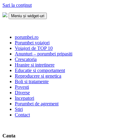
Sari la conținut
Meniu și widget-uri
Porumbei.ro
Enciclopedia porumbelului
porumbei.ro
Porumbei voiajori
Voiajori de TOP 10
Anunturi – porumbei pripasiti
Crescatoria
Hranire si intretinere
Educatie si comportament
Reproducere si genetica
Boli si tratamente
Povesti
Diverse
Incepatori
Porumbei de agrement
Stiri
Contact
Cauta