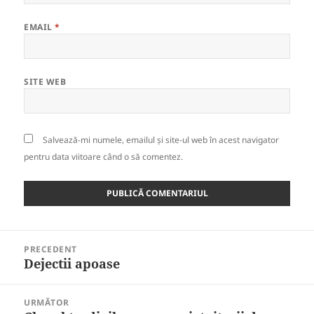
EMAIL
*
SITE WEB
Salvează-mi numele, emailul și site-ul web în acest navigator
pentru data viitoare când o să comentez.
Navigare
PRECEDENT
în
Dejectii apoase
Articolul
articole
anterior:
URMĂTOR