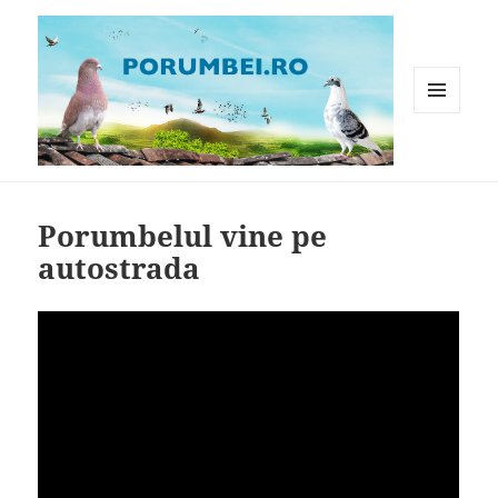
MENIU
ȘI
WIDGET-
Porumbei.ro
URI
Porumbelul vine pe
autostrada