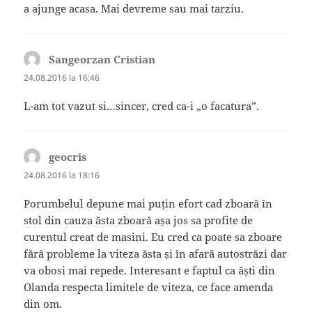
a ajunge acasa. Mai devreme sau mai tarziu.
Sangeorzan Cristian
spune:
24.08.2016 la 16:46
L-am tot vazut si…sincer, cred ca-i „o facatura”.
geocris
spune:
24.08.2016 la 18:16
Porumbelul depune mai puțin efort cad zboară în
stol din cauza ăsta zboară așa jos sa profite de
curentul creat de masini. Eu cred ca poate sa zboare
fără probleme la viteza ăsta și în afară autostrăzi dar
va obosi mai repede. Interesant e faptul ca ăști din
Olanda respecta limitele de viteza, ce face amenda
din om.