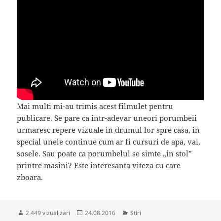
Mai multi mi-au trimis acest filmulet pentru
publicare. Se pare ca intr-adevar uneori porumbeii
urmaresc repere vizuale in drumul lor spre casa, in
special unele continue cum ar fi cursuri de apa, vai,
sosele. Sau poate ca porumbelul se simte „in stol”
printre masini? Este interesanta viteza cu care
zboara.
Publicat
Categorii
2.449 vizualizari
24.08.2016
Stiri