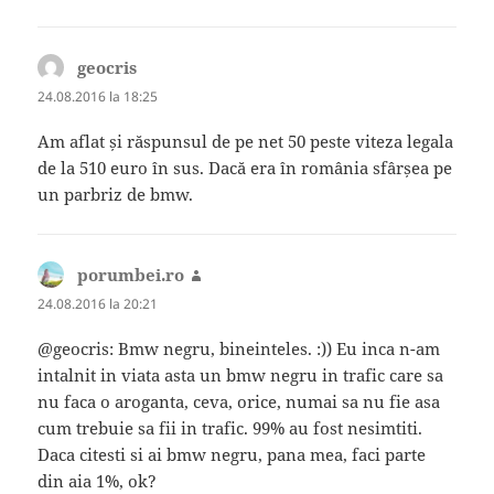
geocris
spune:
24.08.2016 la 18:25
Am aflat și răspunsul de pe net 50 peste viteza legala
de la 510 euro în sus. Dacă era în românia sfârșea pe
un parbriz de bmw.
porumbei.ro
spune:
24.08.2016 la 20:21
@geocris: Bmw negru, bineinteles. :)) Eu inca n-am
intalnit in viata asta un bmw negru in trafic care sa
nu faca o aroganta, ceva, orice, numai sa nu fie asa
cum trebuie sa fii in trafic. 99% au fost nesimtiti.
Daca citesti si ai bmw negru, pana mea, faci parte
din aia 1%, ok?