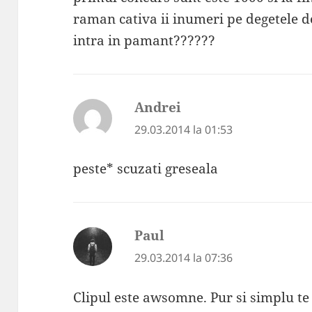
raman cativa ii inumeri pe degetele d
intra in pamant??????
Andrei
spune:
29.03.2014 la 01:53
peste* scuzati greseala
Paul
spune:
29.03.2014 la 07:36
Clipul este awsomne. Pur si simplu te ve