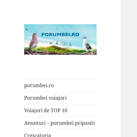
Porumbei.ro
Enciclopedia porumbelului
porumbei.ro
Porumbei voiajori
Voiajori de TOP 10
Anunturi – porumbei pripasiti
Crescatoria