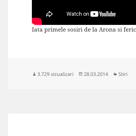
Iata primele sosiri de la Arona si ferici
Publicat
Categor
3.729 vizualizari
28.03.2014
Stiri
pe