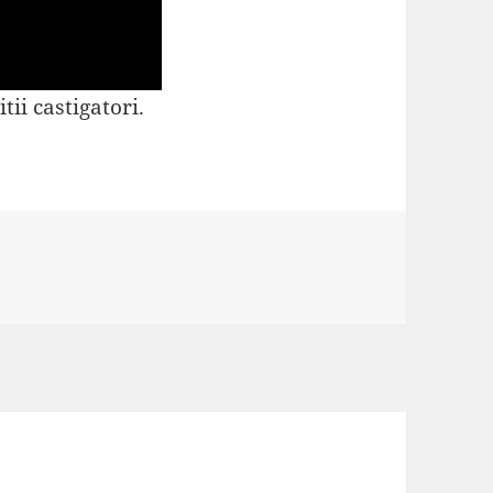
tii castigatori.
ii