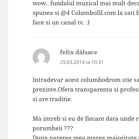
wow.. fundalul muzical mai mult deca
spunea si @4 Columbofil.com la cati b
face si un canal tv. :)
felix d´alsace
spune:
29.03.2014 la 10:31
Intradevar acest columbodrom stie sa
prezinte.Ofera transparenta si profe
si are traditie.
Ma intreb si eu de fiecare data unde
porumbeii ???
Dupa parerea mea marea majoritate