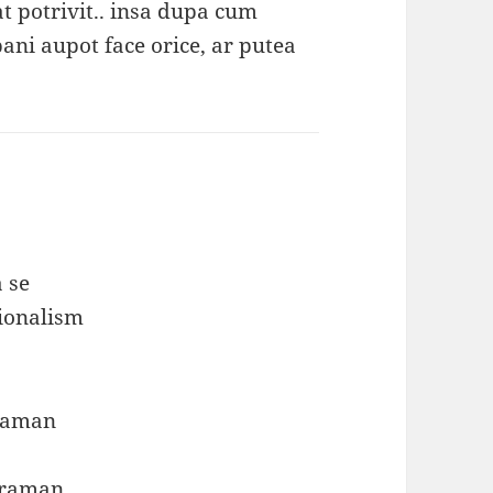
t potrivit.. insa dupa cum
ani aupot face orice, ar putea
 se
sionalism
 raman
 raman