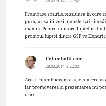
28.03.2014 la 21:52
Frumoase sosirile,tensiunea in care es
pura,iar sa iti vezi numele scris ime
maxim. Pentru iubitorii luptelor din 
promoul luptei dintre GSP vs Hendric
Columbofil.com
spune:
28.03.2014 la 22:02
Acest columbodrom este o afacere in a
iar promovarea si prezentarea nu pot 
orice.