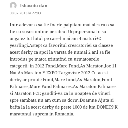
Isbasoiu dan
spune:
08.07.2013 la 22:03
Intr-adevar o sa fie foarte palpitant mai ales ca o sa
fie cu sosiri online pe siteul Ucpr,personal o sa
angajez tot lotul pe care-l mai am 4 maturi+2
yearlingi.Astept ca favoritul crescatoriei sa claseze
acest derby ca apoi la varsta de numai 2 ani sa fie
introdus pe matca triumfnd cu urmatoarele
categorii: in 2012 Fond,Mare Fond,As Maraton,loc 11
Nat.As Maraton Y EXPO Targoviste 2012.Cu acest
derby ar prinde Fond,Mare fond,As Maraton,Fond
Palmares,Mare Fond Palmares,As Maraton Palmares
si Maraton FCI; ganditi-va ca in noaptea de vineri
spre sambata nu am cum sa dorm.Doamne Ajuta si
bafta la la acest derby de peste 1000 de km DONETS’K
maratonul suprem in Romania.