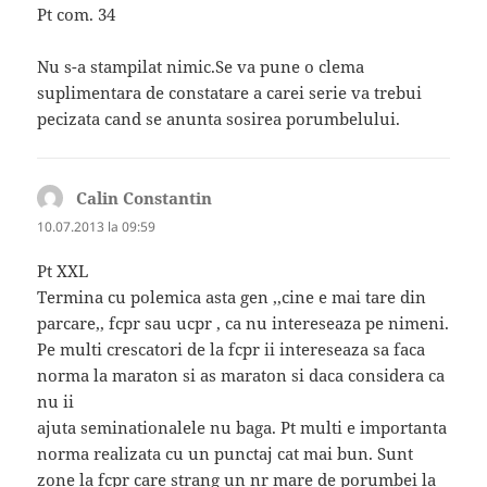
Pt com. 34
Nu s-a stampilat nimic.Se va pune o clema
suplimentara de constatare a carei serie va trebui
pecizata cand se anunta sosirea porumbelului.
Calin Constantin
spune:
10.07.2013 la 09:59
Pt XXL
Termina cu polemica asta gen ,,cine e mai tare din
parcare,, fcpr sau ucpr , ca nu intereseaza pe nimeni.
Pe multi crescatori de la fcpr ii intereseaza sa faca
norma la maraton si as maraton si daca considera ca
nu ii
ajuta seminationalele nu baga. Pt multi e importanta
norma realizata cu un punctaj cat mai bun. Sunt
zone la fcpr care strang un nr mare de porumbei la