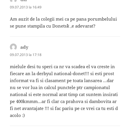
09.07.2013 la 16:49
Am auzit de la colegii mei ca pe pana porumbelului
se pune stampila cu Donets`k ,e adevarat?
ady
spune:
09.07.2013 la 17:18
mielule desi tu speri ca nr va scadea el va creste in
fiecare an la derbyul national-donet!!! si esti prost
informat va fi si clasament pe toata lansarea …dar
nu se vor lua in calcul punctele ptr campionatul
national si este normal arat timp cat suntem insirati
pe 400kmmm…ar fi clar ca prahova si dambovita ar
fi net avantajate !!! si fac pariu pe ce vrei ca tu esti d
acolo :)