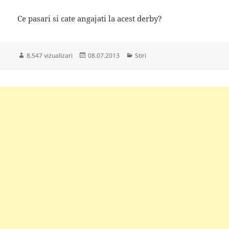
Ce pasari si cate angajati la acest derby?
Publicat
Categorii
8.547 vizualizari
08.07.2013
Stiri
pe