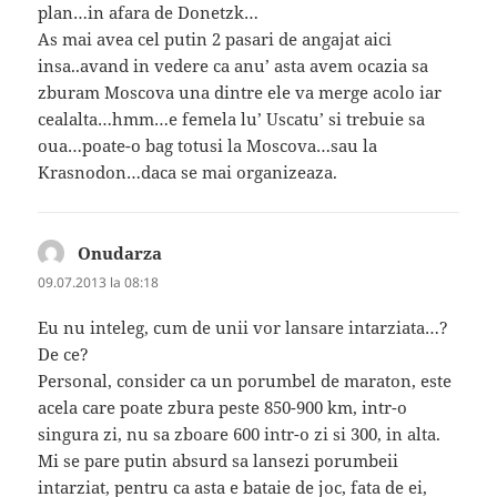
plan…in afara de Donetzk…
As mai avea cel putin 2 pasari de angajat aici
insa..avand in vedere ca anu’ asta avem ocazia sa
zburam Moscova una dintre ele va merge acolo iar
cealalta…hmm…e femela lu’ Uscatu’ si trebuie sa
oua…poate-o bag totusi la Moscova…sau la
Krasnodon…daca se mai organizeaza.
Onudarza
spune:
09.07.2013 la 08:18
Eu nu inteleg, cum de unii vor lansare intarziata…?
De ce?
Personal, consider ca un porumbel de maraton, este
acela care poate zbura peste 850-900 km, intr-o
singura zi, nu sa zboare 600 intr-o zi si 300, in alta.
Mi se pare putin absurd sa lansezi porumbeii
intarziat, pentru ca asta e bataie de joc, fata de ei,