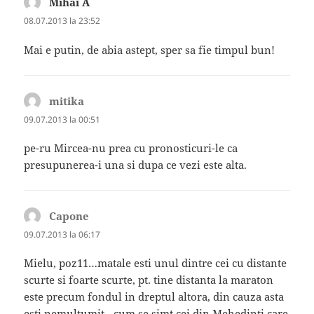
Mihai A
spune:
08.07.2013 la 23:52
Mai e putin, de abia astept, sper sa fie timpul bun!
mitika
spune:
09.07.2013 la 00:51
pe-ru Mircea-nu prea cu pronosticuri-le ca
presupunerea-i una si dupa ce vezi este alta.
Capone
spune:
09.07.2013 la 06:17
Mielu, poz11…matale esti unul dintre cei cu distante
scurte si foarte scurte, pt. tine distanta la maraton
este precum fondul in dreptul altora, din cauza asta
esti nemultumit…cum se simt cei din Mehedinti care