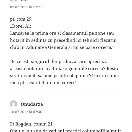
09.07.2013 la 23:22
pt. com.29:
„Dorel Al:
Lansarea la prima ora si clasamentul pe zone sau
hotarit in sedinta cu presedintii si tehnicii fiecarui
club in Adunarea Generala si mi se pare corecta.”
De ce esti singurul din prahova care apreciaza
aceasta hotarare a adunarii generale corecta? Restul
sunt invatati sa aibe pe altii plapuma?Oricum stima
mea pt ca sunteti un om corect!
Onudarza
spune:
10.07.2013 la 07:46
Pt Bogdan, comm 21:
Omule, nu stiu de cati ani practici columbofilia(mult