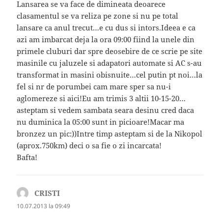
Lansarea se va face de dimineata deoarece
clasamentul se va reliza pe zone si nu pe total
lansare ca anul trecut…e cu dus si intors.Ideea e ca
azi am imbarcat deja la ora 09:00 fiind la unele din
primele cluburi dar spre deosebire de ce scrie pe site
masinile cu jaluzele si adapatori automate si AC s-au
transformat in masini obisnuite…cel putin pt noi…la
fel si nr de porumbei cam mare sper sa nu-i
aglomereze si aici!Eu am trimis 3 altii 10-15-20…
asteptam si vedem sambata seara desinu cred daca
nu duminica la 05:00 sunt in picioare!Macar ma
bronzez un pic:))Intre timp asteptam si de la Nikopol
(aprox.750km) deci o sa fie o zi incarcata!
Bafta!
CRISTI
spune:
10.07.2013 la 09:49