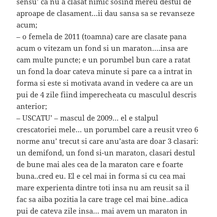
sensu’ ca nu a clasat nimic sosind mereu destul de
aproape de clasament…ii dau sansa sa se revanseze
acum;
– o femela de 2011 (toamna) care are clasate pana
acum o vitezam un fond si un maraton….insa are
cam multe puncte; e un porumbel bun care a ratat
un fond la doar cateva minute si pare ca a intrat in
forma si este si motivata avand in vedere ca are un
pui de 4 zile fiind imperecheata cu masculul descris
anterior;
– USCATU’ – mascul de 2009… el e stalpul
crescatoriei mele… un porumbel care a reusit vreo 6
norme anu’ trecut si care anu’asta are doar 3 clasari:
un demifond, un fond si-un maraton, clasari destul
de bune mai ales cea de la maraton care e foarte
buna..cred eu. El e cel mai in forma si cu cea mai
mare experienta dintre toti insa nu am reusit sa il
fac sa aiba pozitia la care trage cel mai bine..adica
pui de cateva zile insa… mai avem un maraton in