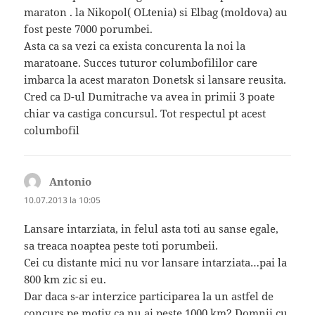
maraton . la Nikopol( OLtenia) si Elbag (moldova) au
fost peste 7000 porumbei.
Asta ca sa vezi ca exista concurenta la noi la
maratoane. Succes tuturor columbofililor care
imbarca la acest maraton Donetsk si lansare reusita.
Cred ca D-ul Dumitrache va avea in primii 3 poate
chiar va castiga concursul. Tot respectul pt acest
columbofil
Antonio
spune:
10.07.2013 la 10:05
Lansare intarziata, in felul asta toti au sanse egale,
sa treaca noaptea peste toti porumbeii.
Cei cu distante mici nu vor lansare intarziata…pai la
800 km zic si eu.
Dar daca s-ar interzice participarea la un astfel de
concurs pe motiv ca nu ai peste 1000 km? Domnii cu