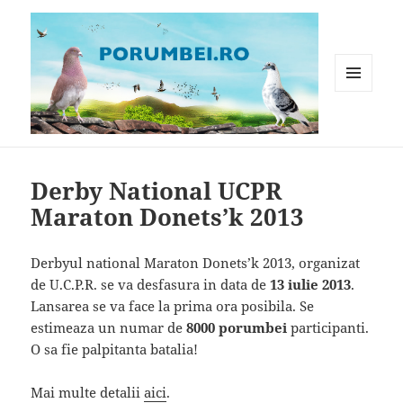
MENIU
ȘI
WIDGET-
Porumbei.ro
URI
Derby National UCPR
Maraton Donets’k 2013
Derbyul national Maraton Donets’k 2013, organizat
de U.C.P.R. se va desfasura in data de
13 iulie 2013
.
Lansarea se va face la prima ora posibila. Se
estimeaza un numar de
8000 porumbei
participanti.
O sa fie palpitanta batalia!
Mai multe detalii
aici
.