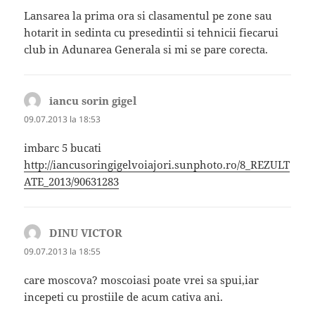
Lansarea la prima ora si clasamentul pe zone sau
hotarit in sedinta cu presedintii si tehnicii fiecarui
club in Adunarea Generala si mi se pare corecta.
iancu sorin gigel
spune:
09.07.2013 la 18:53
imbarc 5 bucati
http://iancusoringigelvoiajori.sunphoto.ro/8_REZULT
ATE_2013/90631283
DINU VICTOR
spune:
09.07.2013 la 18:55
care moscova? moscoiasi poate vrei sa spui,iar
incepeti cu prostiile de acum cativa ani.