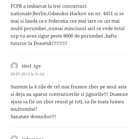
FCPR a imbarcat la trei concursuri
nationale:Berlin,Gdansksi Harkov un nr. 4451 si se
mai si lauda ca e federatia cea mai tare cu cei mai
multi porumbei ,numai minciunii aici se vede totul
ucp va avea sigur peste 8000 de porumbei ,bafta
tuturor la Donets`k!!!!!!!!!!
titel .tgv
spune:
09.07.2013 la 21:52
Suntem la 4 zile de cel mai frumos zbor pe anul asta
si deja au aparut contrazicerile si jignirile!!! Doamne
ajuta sa fie un zbor reusit pt toti, sa fie toata lumea
multumita!!
Sanatate domnilor!!!