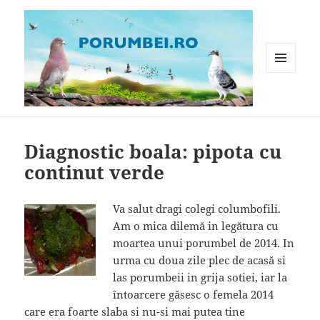
MENIU
ȘI
WIDGET-
Porumbei.ro
URI
Diagnostic boala: pipota cu
continut verde
Va salut dragi colegi columbofili.
Am o mica dilemă in legătura cu
moartea unui porumbel de 2014. In
urma cu doua zile plec de acasă si
las porumbeii in grija sotiei, iar la
întoarcere găsesc o femela 2014
care era foarte slaba si nu-si mai putea tine