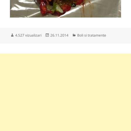
Publicat
Categorii
4.527 vizualizari
26.11.2014
Boli si tratamente
pe