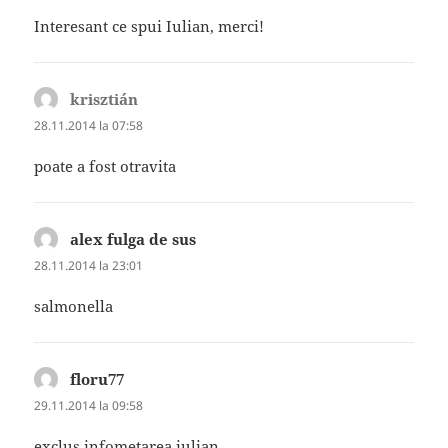
Interesant ce spui Iulian, merci!
krisztián
spune:
28.11.2014 la 07:58
poate a fost otravita
alex fulga de sus
spune:
28.11.2014 la 23:01
salmonella
floru77
spune:
29.11.2014 la 09:58
exclus infometarea iulian