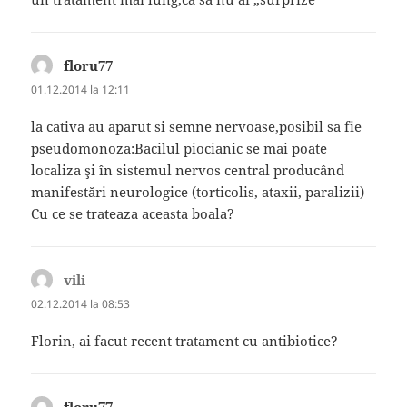
floru77
spune:
01.12.2014 la 12:11
la cativa au aparut si semne nervoase,posibil sa fie
pseudomonoza:Bacilul piocianic se mai poate
localiza şi în sistemul nervos central producând
manifestări neurologice (torticolis, ataxii, paralizii)
Cu ce se trateaza aceasta boala?
vili
spune:
02.12.2014 la 08:53
Florin, ai facut recent tratament cu antibiotice?
floru77
spune: