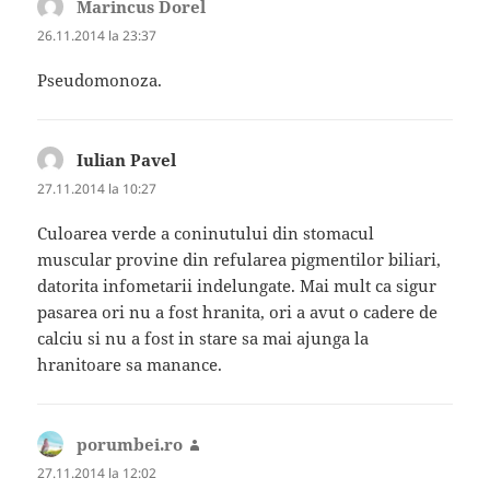
Marincus Dorel
spune:
26.11.2014 la 23:37
Pseudomonoza.
Iulian Pavel
spune:
27.11.2014 la 10:27
Culoarea verde a coninutului din stomacul
muscular provine din refularea pigmentilor biliari,
datorita infometarii indelungate. Mai mult ca sigur
pasarea ori nu a fost hranita, ori a avut o cadere de
calciu si nu a fost in stare sa mai ajunga la
hranitoare sa manance.
porumbei.ro
spune:
27.11.2014 la 12:02