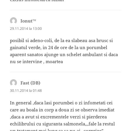
Ionut™
spune:
29.11.2014 la 13:00
posibil si adeno-coli, de la ea slabeau asa brusc si
gainatul verde, in 24 de ore de la un porumbel
aparent sanatos ajunge un schelet ambulant si daca
nu se intervine , moartea
Fast (DB)
spune:
30.11.2014 la 01:48
In general ,daca lasi porumbei o zi infometati cei
care au boala in corp a doua zi se observa imediat
,daca a avut si excrementele verzi si pierderea
echilibrului cu siguranta salmonela,,,fale la restul
un tratament mai lung,ca sa nu ai „surprize”