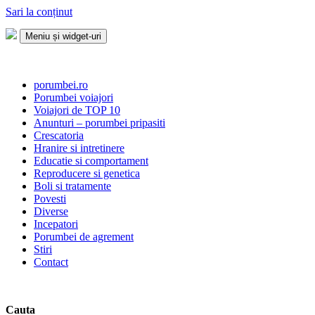
Sari la conținut
Meniu și widget-uri
Porumbei.ro
Enciclopedia porumbelului
porumbei.ro
Porumbei voiajori
Voiajori de TOP 10
Anunturi – porumbei pripasiti
Crescatoria
Hranire si intretinere
Educatie si comportament
Reproducere si genetica
Boli si tratamente
Povesti
Diverse
Incepatori
Porumbei de agrement
Stiri
Contact
Cauta