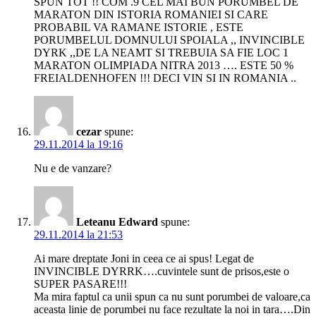
SPUN TOT !! COM .9 CEL MAI BUN PORUMBEL DE
MARATON DIN ISTORIA ROMANIEI SI CARE
PROBABIL VA RAMANE ISTORIE , ESTE
PORUMBELUL DOMNULUI SPOIALA ,, INVINCIBLE
DYRK ,,DE LA NEAMT SI TREBUIA SA FIE LOC 1
MARATON OLIMPIADA NITRA 2013 …. ESTE 50 %
FREIALDENHOFEN !!! DECI VIN SI IN ROMANIA ..
cezar
spune:
29.11.2014 la 19:16
Nu e de vanzare?
Leteanu Edward
spune:
29.11.2014 la 21:53
Ai mare dreptate Joni in ceea ce ai spus! Legat de
INVINCIBLE DYRRK….cuvintele sunt de prisos,este o
SUPER PASARE!!!
Ma mira faptul ca unii spun ca nu sunt porumbei de valoare,ca
aceasta linie de porumbei nu face rezultate la noi in tara….Din