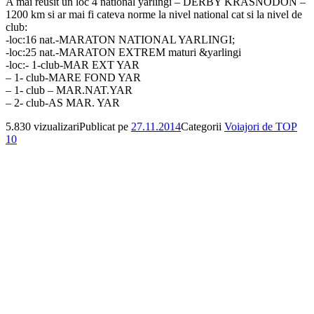
A mai reusit un loc 4 national yarlingi – DERBY KRASNODON –
1200 km si ar mai fi cateva norme la nivel national cat si la nivel de
club:
-loc:16 nat.-MARATON NATIONAL YARLINGI;
-loc:25 nat.-MARATON EXTREM maturi &yarlingi
-loc:- 1-club-MAR EXT YAR
– 1- club-MARE FOND YAR
– 1- club – MAR.NAT.YAR
– 2- club-AS MAR. YAR
5.830 vizualizari
Publicat pe
27.11.2014
Categorii
Voiajori de TOP
10