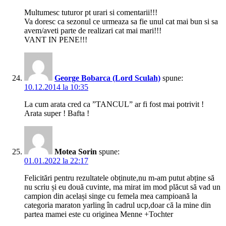
Multumesc tuturor pt urari si comentarii!!!
Va doresc ca sezonul ce urmeaza sa fie unul cat mai bun si sa
avem/aveti parte de realizari cat mai mari!!!
VANT IN PENE!!!
George Bobarca (Lord Sculah)
spune:
10.12.2014 la 10:35
La cum arata cred ca ”TANCUL” ar fi fost mai potrivit !
Arata super ! Bafta !
Motea Sorin
spune:
01.01.2022 la 22:17
Felicitări pentru rezultatele obținute,nu m-am putut abține să
nu scriu și eu două cuvinte, ma mirat im mod plăcut să vad un
campion din același singe cu femela mea campioană la
categoria maraton yarling în cadrul ucp,doar că la mine din
partea mamei este cu originea Menne +Tochter