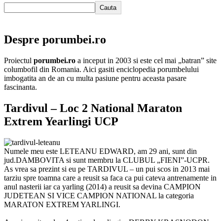
Cauta
Despre porumbei.ro
Proiectul
porumbei.ro
a inceput in 2003 si este cel mai „batran” site
columbofil din Romania. Aici gasiti enciclopedia porumbelului
imbogatita an de an cu multa pasiune pentru aceasta pasare
fascinanta.
Tardivul – Loc 2 National Maraton
Extrem Yearlingi UCP
Numele meu este LETEANU EDWARD, am 29 ani, sunt din
jud.DAMBOVITA si sunt membru la CLUBUL „FIENI”-UCPR.
As vrea sa prezint si eu pe TARDIVUL – un pui scos in 2013 mai
tarziu spre toamna care a reusit sa faca ca pui cateva antrenamente in
anul nasterii iar ca yarling (2014) a reusit sa devina CAMPION
JUDETEAN SI VICE CAMPION NATIONAL la categoria
MARATON EXTREM YARLINGI.