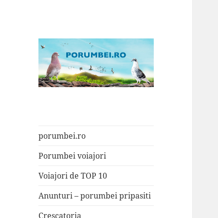
Porumbei.ro
Enciclopedia porumbelului
porumbei.ro
Porumbei voiajori
Voiajori de TOP 10
Anunturi – porumbei pripasiti
Crescatoria