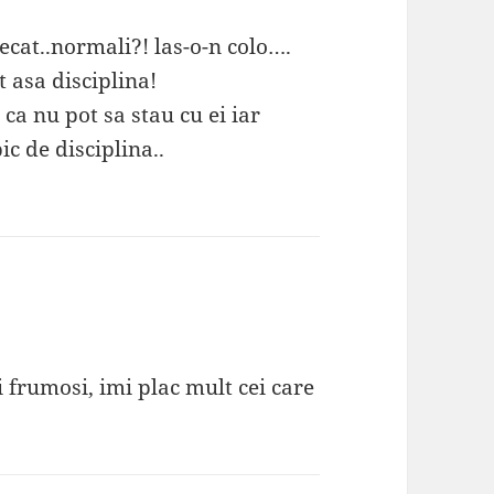
decat..normali?! las-o-n colo….
 asa disciplina!
ca nu pot sa stau cu ei iar
ic de disciplina..
i frumosi, imi plac mult cei care