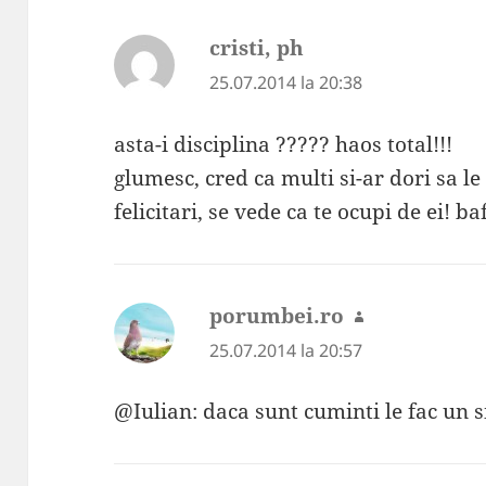
cristi, ph
spune:
25.07.2014 la 20:38
asta-i disciplina ????? haos total!!!
glumesc, cred ca multi si-ar dori sa le
felicitari, se vede ca te ocupi de ei! b
porumbei.ro
spune:
25.07.2014 la 20:57
@Iulian: daca sunt cuminti le fac un si