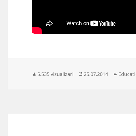
Publicat
Categor
5.535 vizualizari
25.07.2014
Educat
pe